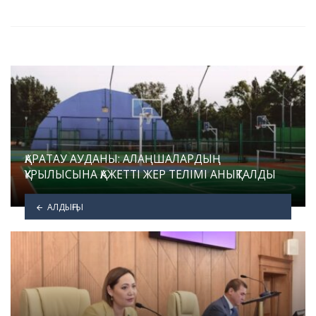
ҚАРАТАУ АУДАНЫ: АЛАҢШАЛАРДЫҢ
ҚҰРЫЛЫСЫНА ҚАЖЕТТІ ЖЕР ТЕЛІМІ АНЫҚТАЛДЫ
АЛДЫҢҒЫ