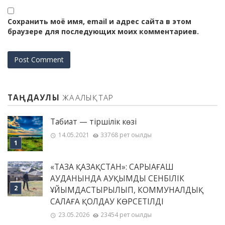
Сохранить моё имя, email и адрес сайта в этом
браузере для последующих моих комментариев.
ТАҢДАУЛЫ
ЖАҢАЛЫҚТАР
Табиғат — тіршілік көзі
14.05.2021
33768 рет оқылды
«ТАЗА ҚАЗАҚСТАН»: САРЫАҒАШ
АУДАНЫНДА АУҚЫМДЫ СЕНБІЛІК
ҰЙЫМДАСТЫРЫЛЫП, КОММУНАЛДЫҚ
САЛАҒА ҚОЛДАУ КӨРСЕТІЛДІ
23.05.2026
23454 рет оқылды