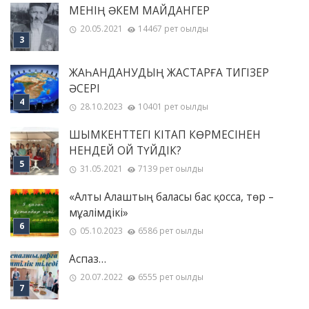
МЕНІҢ ƏКЕМ МАЙДАНГЕР
20.05.2021
14467 рет оқылды
ЖАҺАНДАНУДЫҢ ЖАСТАРҒА ТИГІЗЕР
ӘСЕРІ
28.10.2023
10401 рет оқылды
ШЫМКЕНТТЕГІ КІТАП КӨРМЕСІНЕН
НЕНДЕЙ ОЙ ТҮЙДІК?
31.05.2021
7139 рет оқылды
«Алты Алаштың баласы бас қосса, төр –
мұғалімдікі»
05.10.2023
6586 рет оқылды
Аспаз…
20.07.2022
6555 рет оқылды