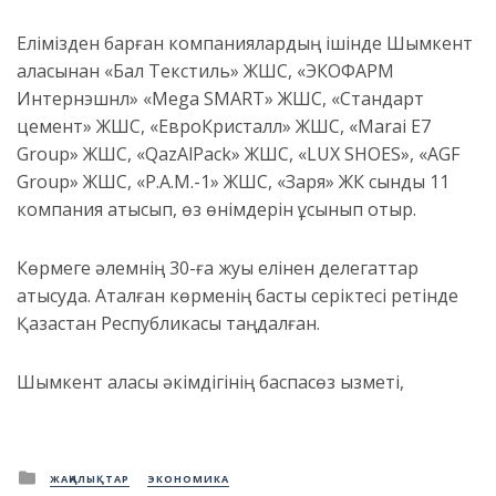
Елімізден барған компаниялардың ішінде Шымкент
қаласынан «Бал Текстиль» ЖШС, «ЭКОФАРМ
Интернэшнл» «Mega SMART» ЖШС, «Стандарт
цемент» ЖШС, «ЕвроКристалл» ЖШС, «Marai E7
Group» ЖШС, «QazAlPack» ЖШС, «LUX SHOES», «AGF
Group» ЖШС, «Р.A.M.-1» ЖШС, «Заря» ЖК сынды 11
компания қатысып, өз өнімдерін ұсынып отыр.
Көрмеге әлемнің 30-ға жуық елінен делегаттар
қатысуда. Аталған көрменің басты серіктесі ретінде
Қазақстан Республикасы таңдалған.
Шымкент қаласы әкімдігінің баспасөз қызметі,
Posted
ЖАҢАЛЫҚТАР
ЭКОНОМИКА
in