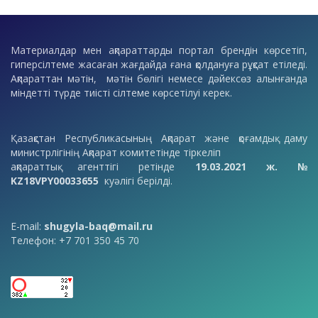
Материалдар мен ақпараттарды портал брендін көрсетіп,
гиперсілтеме жасаған жағдайда ғана қолдануға рұқсат етіледі.
Ақпараттан мәтін, мәтін бөлігі немесе дәйексөз алынғанда
міндетті түрде тиісті сілтеме көрсетілуі керек.
Қазақстан Республикасының Ақпарат және қоғамдық даму
министрлігінің Ақпарат комитетінде тіркеліп
ақпараттық агенттігі ретінде
19.03.2021 ж. №
KZ18VPY00033655
куәлігі берілді.
E-mail:
shugyla-baq@mail.ru
Телефон: +7 701 350 45 70