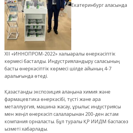
Екатеринбург қаласында
XII «ИННОПРОМ-2022» халықаралық өнеркәсіптік
көрмесі басталды. Индустрияландыру саласының
басты өнеркәсіптік көрмесі шілде айының 4-7
аралығында өтеді.
Қазақстандық экспозиция алаңына химия және
фармацевтика өнеркәсібі, түсті және қара
металлургия, машина жасау, құрылыс индустриясы
мен жеңіл өнеркәсіп салаларынан 200-ден астам
компания орналасты. Бұл туралы ҚР ИИДМ баспасөз
қызметі хабарлады.