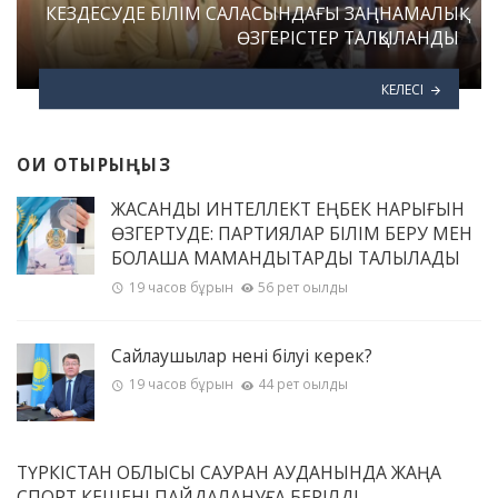
КЕЗДЕСУДЕ БІЛІМ САЛАСЫНДАҒЫ ЗАҢНАМАЛЫҚ
ӨЗГЕРІСТЕР ТАЛҚЫЛАНДЫ
КЕЛЕСІ
ОҚИ ОТЫРЫҢЫЗ
ЖАСАНДЫ ИНТЕЛЛЕКТ ЕҢБЕК НАРЫҒЫН
ӨЗГЕРТУДЕ: ПАРТИЯЛАР БІЛІМ БЕРУ МЕН
БОЛАШАҚ МАМАНДЫҚТАРДЫ ТАЛҚЫЛАДЫ
19 часов бұрын
56 рет оқылды
Сайлаушылар нені білуі керек?
19 часов бұрын
44 рет оқылды
ТҮРКІСТАН ОБЛЫСЫ САУРАН АУДАНЫНДА ЖАҢА
СПОРТ КЕШЕНІ ПАЙДАЛАНУҒА БЕРІЛДІ