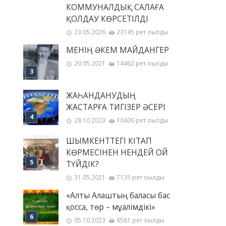
КОММУНАЛДЫҚ САЛАҒА
ҚОЛДАУ КӨРСЕТІЛДІ
23.05.2026
23145 рет оқылды
МЕНІҢ ƏКЕМ МАЙДАНГЕР
20.05.2021
14462 рет оқылды
ЖАҺАНДАНУДЫҢ
ЖАСТАРҒА ТИГІЗЕР ӘСЕРІ
28.10.2023
10400 рет оқылды
ШЫМКЕНТТЕГІ КІТАП
КӨРМЕСІНЕН НЕНДЕЙ ОЙ
ТҮЙДІК?
31.05.2021
7135 рет оқылды
«Алты Алаштың баласы бас
қосса, төр – мұғалімдікі»
05.10.2023
6581 рет оқылды