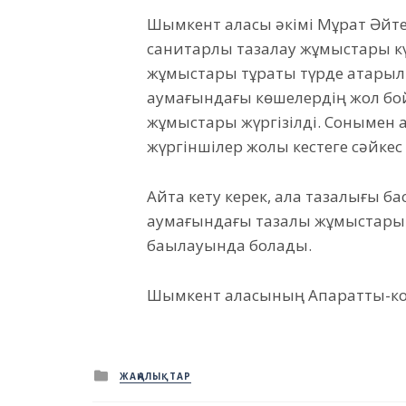
Шымкент қаласы әкімі Мұрат Әй
санитарлық тазалау жұмыстары кү
жұмыстары тұрақты түрде атқарыл
аумағындағы көшелердің жол бо
жұмыстары жүргізілді. Сонымен қ
жүргіншілер жолы кестеге сәйкес
Айта кету керек, қала тазалығы ба
аумағындағы тазалық жұмыстары 
бақылауында болады.
Шымкент қаласының Ақпараттық-
Posted
ЖАҢАЛЫҚТАР
in