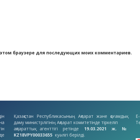
 в этом браузере для последующих моих комментариев.
ін
Қазақстан Республикасының Ақпарат және қоғамдық
E-
на
даму министрлігінің Ақпарат комитетінде тіркеліп
Т
ін
ақпараттық агенттігі ретінде
19.03.2021 ж. №
де
KZ18VPY00033655
куәлігі берілді.