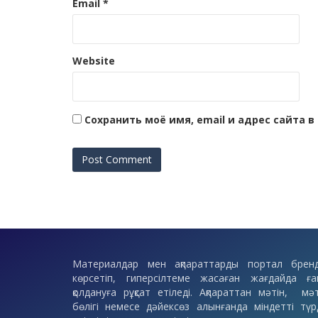
Email
*
Website
Сохранить моё имя, email и адрес сайта
Материалдар мен ақпараттарды портал бренд
көрсетіп, гиперсілтеме жасаған жағдайда ға
қолдануға рұқсат етіледі. Ақпараттан мәтін, мәт
бөлігі немесе дәйексөз алынғанда міндетті түр