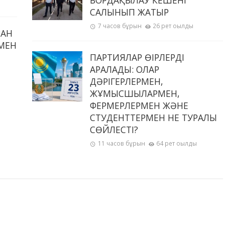
БОРДАҚЫЛАУ КЕШЕНІ
САЛЫНЫП ЖАТЫР
7 часов бұрын
26 рет оқылды
РАН
МЕН
ПАРТИЯЛАР ӨҢІРЛЕРДІ
АРАЛАДЫ: ОЛАР
ДӘРІГЕРЛЕРМЕН,
ЖҰМЫСШЫЛАРМЕН,
ФЕРМЕРЛЕРМЕН ЖӘНЕ
СТУДЕНТТЕРМЕН НЕ ТУРАЛЫ
СӨЙЛЕСТІ?
11 часов бұрын
64 рет оқылды