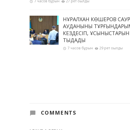
7 часов бұрын
27 рет оқылды
НҰРАЛХАН КӨШЕРОВ САУ
АУДАНЫНЫҢ ТҰРҒЫНДАРЫ
КЕЗДЕСІП, ҰСЫНЫСТАРЫН
ТЫҢДАДЫ
7 часов бұрын
29 рет оқылды
COMMENTS