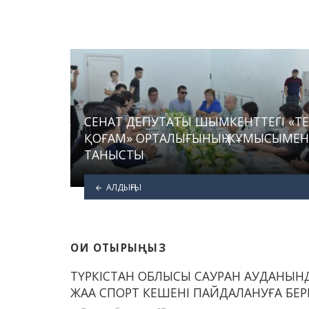
СЕНАТ ДЕПУТАТЫ ШЫМКЕНТТЕГІ «ТЕҢ
ҚОҒАМ» ОРТАЛЫҒЫНЫҢ ЖҰМЫСЫМЕН
ТАНЫСТЫ
АЛДЫҢҒЫ
ОҚИ ОТЫРЫҢЫЗ
ТҮРКІСТАН ОБЛЫСЫ САУРАН АУДАНЫН
ЖАҢА СПОРТ КЕШЕНІ ПАЙДАЛАНУҒА БЕР