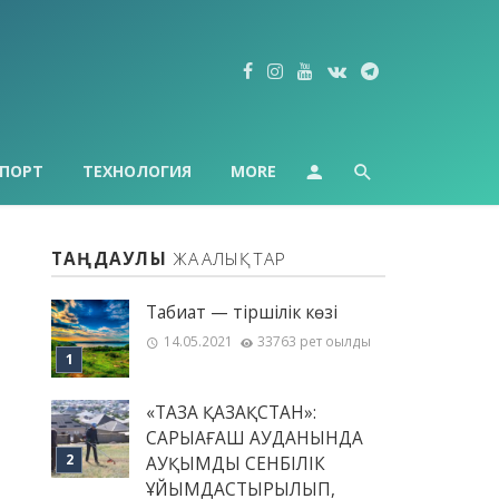
ПОРТ
ТЕХНОЛОГИЯ
MORE
ТАҢДАУЛЫ
ЖАҢАЛЫҚТАР
Табиғат — тіршілік көзі
14.05.2021
33763 рет оқылды
«ТАЗА ҚАЗАҚСТАН»:
САРЫАҒАШ АУДАНЫНДА
АУҚЫМДЫ СЕНБІЛІК
ҰЙЫМДАСТЫРЫЛЫП,