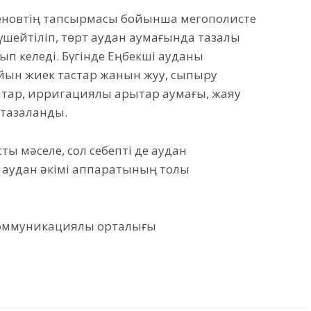
теновтің тапсырмасы бойынша мегополисте
шейтіліп, төрт аудан аумағында тазалық
ып келеді. Бүгінде Еңбекші ауданы
йын жиек тастар жанын жуу, сыпыру
атар, ирригациялық арықтар аумағы, жаяу
 тазаланды.
сты мәселе, сол себепті де аудан
аудан әкімі аппаратының толық
коммуникациялық орталығы