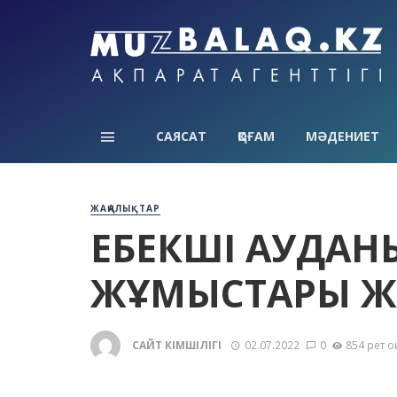
САЯСАТ
ҚОҒАМ
МӘДЕНИЕТ
ЖАҢАЛЫҚТАР
ЕҢБЕКШІ АУДА
ЖҰМЫСТАРЫ ЖҮ
САЙТ ӘКІМШІЛІГІ
02.07.2022
0
854 рет о