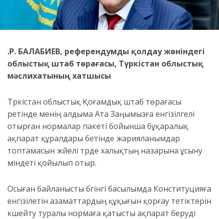
Қ.Р. БАЛАБИЕВ, референдумды қолдау жөніндегі
облыстық штаб төрағасы, Түркістан облыстық
мәслихатының хатшысы
Түркістан облыстық Қоғамдық штаб төрағасы
ретінде менің алдыма Ата Заңымызға енгізілгелі
отырған нормалар пакеті бойынша бұқаралық
ақпарат құралдары бетінде жарияланымдар
топтамасын жүйелі түрде халықтың назарына ұсыну
міндеті қойылып отыр.
Осыған байланысты бүгінгі басылымда Конституцияға
енгізілетін азаматтардың құқығын қорғау тетіктерін
күшейту туралы нормаға қатысты ақпарат беруді