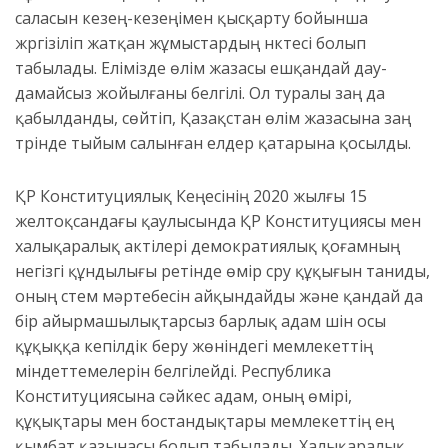
саласын кезең-кезеңімен қысқарту бойынша
жүргізіліп жатқан жұмыстардың нүктесі болып
табылады. Елімізде өлім жазасы ешқандай дау-
дамайсыз жойылғаны белгілі. Ол туралы заң да
қабылданды, сөйтіп, Қазақстан өлім жазасына заң
түрінде тыйым салынған елдер қатарына қосылды.
ҚР Конституциялық Кеңесінің 2020 жылғы 15
желтоқсандағы қаулысында ҚР Конституциясы мен
халықаралық актілері демократиялық қоғамның
негізгі құндылығы ретінде өмір сүру құқығын таниды,
оның үстем мәртебесін айқындайды және қандай да
бір айырмашылықтарсыз барлық адам үшін осы
құқыққа кепілдік беру жөніндегі мемлекеттің
міндеттемелерін белгілейді. Республика
Конституциясына сәйкес адам, оның өмірі,
құқықтары мен бостандықтары мемлекеттің ең
қымбат қазынасы болып табылады. Халықаралық