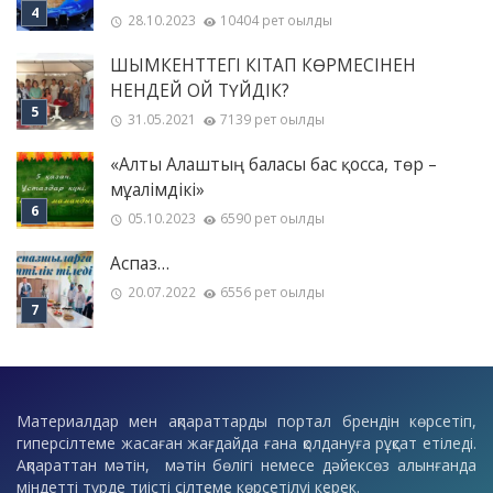
28.10.2023
10404 рет оқылды
ШЫМКЕНТТЕГІ КІТАП КӨРМЕСІНЕН
НЕНДЕЙ ОЙ ТҮЙДІК?
31.05.2021
7139 рет оқылды
«Алты Алаштың баласы бас қосса, төр –
мұғалімдікі»
05.10.2023
6590 рет оқылды
Аспаз…
20.07.2022
6556 рет оқылды
Материалдар мен ақпараттарды портал брендін көрсетіп,
гиперсілтеме жасаған жағдайда ғана қолдануға рұқсат етіледі.
Ақпараттан мәтін, мәтін бөлігі немесе дәйексөз алынғанда
міндетті түрде тиісті сілтеме көрсетілуі керек.