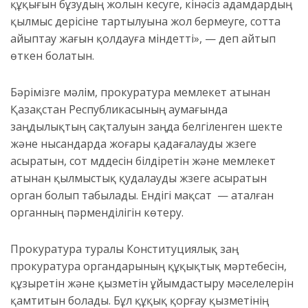
құқығын бұзудың жолын кесуге, кінәсіз адамдардың
қылмыс үдерісіне тартылуына жол бермеуге, сотта
айыптау жағын қолдауға міндетті», — деп айтып
өткен болатын.
Бәрімізге мәлім, прокуратура мемлекет атынан
Қазақстан Республикасының аумағында
заңдылықтың сақталуын заңда белгіленген шекте
және нысандарда жоғары қадағалауды жүзеге
асыратын, сот мүддесін білдіретін және мемлекет
атынан қылмыстық қудалауды жүзеге асыратын
орган болып табылады. Ендігі мақсат — аталған
органның пәрменділігін көтеру.
Прокуратура туралы Конституциялық заң
прокуратура органдарының құқықтық мәртебесін,
құзыретін және қызметін ұйымдастыру мәселелерін
қамтитын болады. Бұл құқық қорғау қызметінің