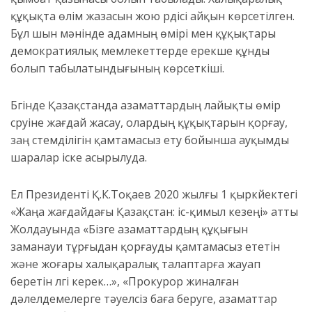
құқықта өлім жазасын жою үрдісі айқын көрсетілген.
Бұл шын мәнінде адамның өмірі мен құқықтары
демократиялық мемлекеттерде ерекше құнды
болып табылатындығының көрсеткіші.
Бүгінде Қазақстанда азаматтардың лайықты өмір
сүруіне жағдай жасау, олардың құқықтарын қорғау,
заң үстемділігін қамтамасыз ету бойынша ауқымды
шаралар іске асырылуда.
Ел Президенті Қ.К.Тоқаев 2020 жылғы 1 қыркүйектегі
«Жаңа жағдайдағы Қазақстан: іс-қимыл кезеңі» атты
Жолдауында «Бізге азаматтардың құқығын
заманауи тұрғыдан қорғауды қамтамасыз ететін
және жоғары халықаралық талаптарға жауап
беретін үлгі керек…», «Прокурор жиналған
дәлелдемелерге тәуелсіз баға беруге, азаматтар