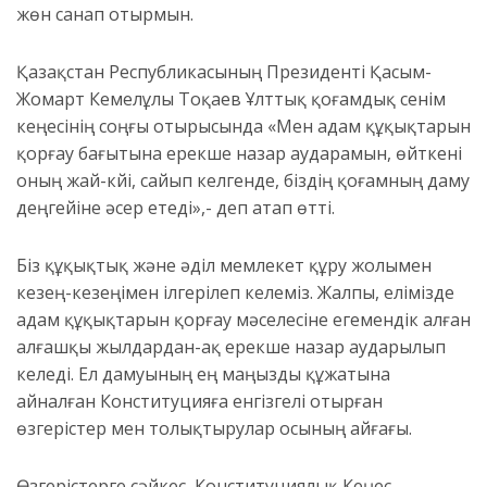
жөн санап отырмын.
Қазақстан Республикасының Президенті Қасым-
Жомарт Кемелұлы Тоқаев Ұлттық қоғамдық сенім
кеңесінің соңғы отырысында «Мен адам құқықтарын
қорғау бағытына ерекше назар аударамын, өйткені
оның жай-күйі, сайып келгенде, біздің қоғамның даму
деңгейіне әсер етеді»,- деп атап өтті.
Біз құқықтық және әділ мемлекет құру жолымен
кезең-кезеңімен ілгерілеп келеміз. Жалпы, елімізде
адам құқықтарын қорғау мәселесіне егемендік алған
алғашқы жылдардан-ақ ерекше назар аударылып
келеді. Ел дамуының ең маңызды құжатына
айналған Конституцияға енгізгелі отырған
өзгерістер мен толықтырулар осының айғағы.
Өзгерістерге сәйкес, Конституциялық Кеңес