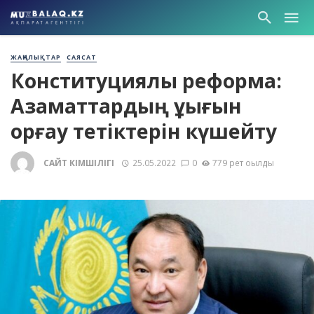
ЖАҢАЛЫҚТАР
САЯСАТ
Конституциялық реформа:
Азаматтардың құқығын
қорғау тетіктерін күшейту
САЙТ ӘКІМШІЛІГІ
25.05.2022
0
779 рет оқылды