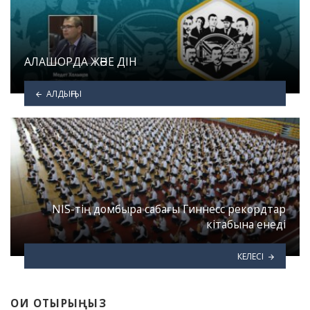
АЛАШОРДА ЖӘНЕ ДІН
АЛДЫҢҒЫ
NIS-тің домбыра сабағы Гиннесс рекордтар
кітабына енеді
КЕЛЕСІ
ОҚИ ОТЫРЫҢЫЗ