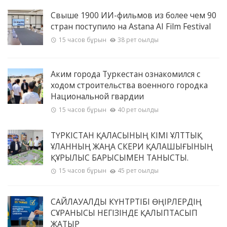
Свыше 1900 ИИ-фильмов из более чем 90
стран поступило на Astana AI Film Festival
15 часов бұрын
38 рет оқылды
Аким города Туркестан ознакомился с
ходом строительства военного городка
Национальной гвардии
15 часов бұрын
40 рет оқылды
ТҮРКІСТАН ҚАЛАСЫНЫҢ ӘКІМІ ҰЛТТЫҚ
ҰЛАННЫҢ ЖАҢА ӘСКЕРИ ҚАЛАШЫҒЫНЫҢ
ҚҰРЫЛЫС БАРЫСЫМЕН ТАНЫСТЫ.
15 часов бұрын
45 рет оқылды
САЙЛАУАЛДЫ КҮНТӘРТІБІ ӨҢІРЛЕРДІҢ
СҰРАНЫСЫ НЕГІЗІНДЕ ҚАЛЫПТАСЫП
ЖАТЫР