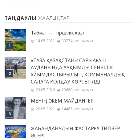
ТАҢДАУЛЫ
ЖАҢАЛЫҚТАР
Табиғат — тіршілік көзі
14.05.2021
33774 рет оқылды
«ТАЗА ҚАЗАҚСТАН»: САРЫАҒАШ
АУДАНЫНДА АУҚЫМДЫ СЕНБІЛІК
ҰЙЫМДАСТЫРЫЛЫП, КОММУНАЛДЫҚ
САЛАҒА ҚОЛДАУ КӨРСЕТІЛДІ
23.05.2026
23680 рет оқылды
МЕНІҢ ƏКЕМ МАЙДАНГЕР
20.05.2021
14467 рет оқылды
ЖАҺАНДАНУДЫҢ ЖАСТАРҒА ТИГІЗЕР
ӘСЕРІ