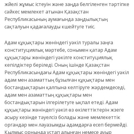
жүйелі жұмыс істеуін және заңда белгіленген тәртіпке
сәйкес мемлекет атынан Қазақстан
Республикасының аумағында заңдылықтың
сақталуын қадағалауды күшейтуге тиіс.
Адам құқықтары жөніндегі уәкіл туралы заңға
конституциялық мәртебе, сонымен қатар Адам
құқықтары жөніндегі уәкілге конституциялық
кепілдіктер беріледі. Оның ішінде Қазақстан
Республикасындағы Адам құқықтары жөніндегі уәкіл
адам мен азаматтың бұзылған құқықтары мен
бостандықтарын қалпына кел­тіруге жәрдемдеседі,
адам мен азаматтың құқық­тары мен
бостандықтарын ілгерілетуге ықпал етеді. Адам
құқықтары жөніндегі уәкіл өз өкілеттіктерін жүзеге
асыру кезінде тәуелсіз болады және мемлекеттік
органдар мен лауазымды адамдарға есеп бермейді.
Қылмыс орнында ұстап алынған немесе ауыр