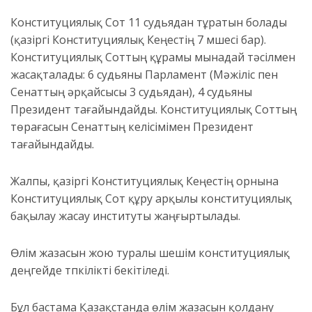
Конституциялық Сот 11 судьядан тұратын болады
(қазіргі Конституциялық Кеңестің 7 мүшесі бар).
Конституциялық Соттың құрамы мынадай тәсілмен
жасақталады: 6 судьяны Парламент (Мәжіліс пен
Сенаттың әрқайсысы 3 судьядан), 4 судьяны
Президент тағайындайды. Конституциялық Соттың
төрағасын Сенаттың келісімімен Президент
тағайындайды.
Жалпы, қазіргі Конституциялық Кеңестің орнына
Конституциялық Сот құру арқылы конституциялық
бақылау жасау институты жаңғыртылады.
Өлім жазасын жою туралы шешім конституциялық
деңгейде түпкілікті бекітіледі.
Бұл бастама Қазақстанда өлім жазасын қолдану