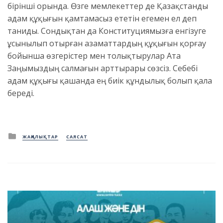
бірінші орында. Өзге мемлекеттер де Қазақстанды
адам құқығын қамтамасыз ететін егемен ел деп
таниды. Сондықтан да Конституциямызға енгізуге
ұсынылып отырған азаматтардың құқығын қорғау
бойынша өзгерістер мен толықтырулар Ата
Заңымыздың салмағын арттырары сөзсіз. Себебі
адам құқығы қашанда ең биік құндылық болып қала
береді.
Posted
ЖАҢАЛЫҚТАР
САЯСАТ
in