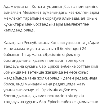
Адам құқығы – Конституцияның басты принципіне
айналған. Мемлекет аумағындағы кез-келген адам
мемлекет тарапынан қорғауға алынады, ал оның
құқықтары мен бостандықтары мемлекетпен
кепілдендіріледі.
Қазақстан Республикасы Конституциясының «Адам
және азамат» деп аталатын ІІ бөліміндегі 24-
бабының 1-тармағы: «Әркiмнiң еңбек ету
бостандығына, қызмет пен кәсiп түрiн еркiн
таңдауына құқығы бар. Ерiксiз еңбекке соттың үкiмi
бойынша не төтенше жағдайда немесе соғыс
жағдайында ғана жол берiледi» деген редакцияда
болса, енді мынадай жаңа редакцияда жазу
ұсынылып отыр: «1. Әркімнің еңбек ету
бостандығына, қызмет пен кәсіп түрін еркін
таңдауына құқығы бар. Еріксіз еңбекке қылмыстық