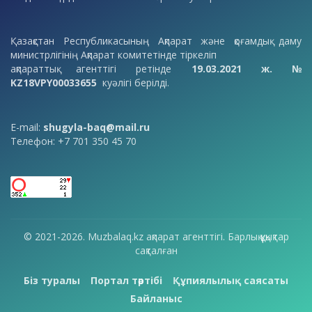
Қазақстан Республикасының Ақпарат және қоғамдық даму
министрлігінің Ақпарат комитетінде тіркеліп
ақпараттық агенттігі ретінде
19.03.2021 ж. №
KZ18VPY00033655
куәлігі берілді.
E-mail:
shugyla-baq@mail.ru
Телефон: +7 701 350 45 70
© 2021-2026. Muzbalaq.kz ақпарат агенттігі. Барлық құқықтар
сақталған
Біз туралы
Портал тәртібі
Құпиялылық саясаты
Байланыс