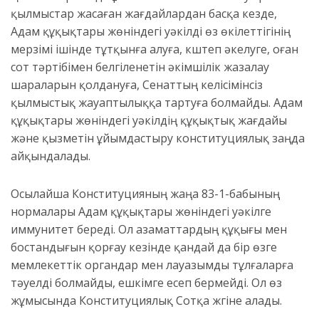
қылмыстар жасаған жағдайлардан басқа кезде,
Адам құқықтары жөніндегі уәкілді өз өкілеттігінің
мерзімі ішінде тұтқынға алуға, күштеп әкелуге, оған
сот тәртібімен белгіленетін әкімшілік жазалау
шараларын қолдануға, Сенаттың келісімінсіз
қылмыстық жауаптылыққа тартуға болмайды. Адам
құқықтары жөніндегі уәкілдің құқықтық жағдайы
және қызметін ұйымдастыру конституциялық заңда
айқындалады.
Осылайша Конституцияның жаңа 83-1-бабының
нормалары Адам құқықтары жөніндегі уәкілге
иммунитет береді. Ол азаматтардың құқығы мен
бостандығын қорғау кезінде қандай да бір өзге
мемлекеттік органдар мен лауазымды тұлғаларға
тәуелді болмайды, ешкімге есеп бермейді. Ол өз
жұмысында Конституциялық Сотқа жүгіне алады.