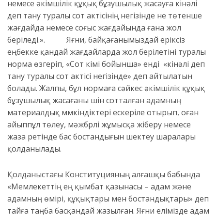
немесе әкімшілік құқық бұзушылық жасауға кінәлі
деп тану туралы сот актісінің негізінде не төтенше
жағдайда немесе соғыс жағдайында ғана жол
беріледі.». Яғни, байқағанымыздай еріксіз
еңбекке қандай жағдайларда жол берілетіні туралы
норма өзгеріп, «Сот үкімі бойынша» енді «кінәлі деп
тану туралы сот актісі негізінде» деп айтылатын
болады. Жалпы, бұл нормаға сәйкес әкімшілік құқық
бұзушылық жасағаны үшін сотталған адамның
материалдық мүмкіндіктері ескеріле отырып, оған
айыппұл төлеу, мәжбүрлі жұмысқа жіберу немесе
жаза ретінде бас бостандығын шектеу шаралары
қолданылады.
Қолданыстағы Конституцияның алғашқы бабында
«Мемлекеттің ең қымбат қазынасы – адам және
адамның өмірі, құқықтары мен бостандықтары» деп
тайға таңба басқандай жазылған. Яғни елімізде адам