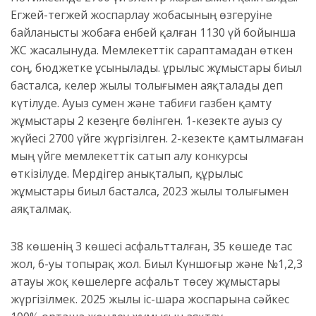
Егжей-тегжей жоспарлау жобасының өзгеруіне
байланысты жобаға енбей қалған 1130 үй бойынша
ЖСҚ жасалынуда. Мемлекеттік сараптамадан өткен
соң, бюджетке ұсынылады. Құрылыс жұмыстары биыл
басталса, келер жылы толығымен аяқталады деп
күтілуде. Ауыз сумен және табиғи газбен қамту
жұмыстары 2 кезеңге бөлінген. 1-кезекте ауыз су
жүйесі 2700 үйге жүргізілген. 2-кезекте қамтылмаған
мың үйге мемлекеттік сатып алу конкурсы
өткізілуде. Мердігер анықталып, құрылыс
жұмыстары биыл басталса, 2023 жылы толығымен
аяқталмақ.
38 көшенің 3 көшесі асфальтталған, 35 көшеде тас
жол, 6-уы топырақ жол. Биыл Күншоғыр және №1,2,3
атауы жоқ көшелерге асфальт төсеу жұмыстары
жүргізілмек. 2025 жылы іс-шара жоспарына сәйкес