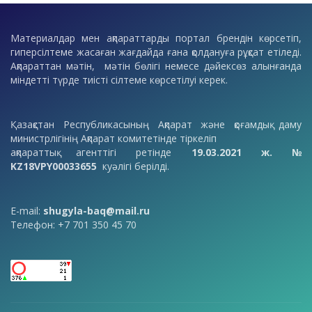
Материалдар мен ақпараттарды портал брендін көрсетіп,
гиперсілтеме жасаған жағдайда ғана қолдануға рұқсат етіледі.
Ақпараттан мәтін, мәтін бөлігі немесе дәйексөз алынғанда
міндетті түрде тиісті сілтеме көрсетілуі керек.
Қазақстан Республикасының Ақпарат және қоғамдық даму
министрлігінің Ақпарат комитетінде тіркеліп
ақпараттық агенттігі ретінде
19.03.2021 ж. №
KZ18VPY00033655
куәлігі берілді.
E-mail:
shugyla-baq@mail.ru
Телефон: +7 701 350 45 70