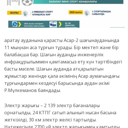
Қаратау ауданына қарасты Асар-2 шағынауданында
11 мыңнан аса тұрғын тұрады. Бір мектеп және бір
балабақша бар. Шағын ауданды инженерлік
инфрақұрылыммен қамтамасыз ету күн тәртібіндегі
басты мәселе. Шағын ауданда атқарылатын
жұмыстар жөнінде қала әкімінің Асар аумағындағы
тұрғындармен кездесуі барысында аудан әкімі
Р.Мүлкеманов баяндады.
Электр жарығы – 2 139 электр бағаналары
орнатылды, 24 КТПГ сатып алынып нысан басына
жеткізілді, 30 км электр желісі тартылды.
Нәтижесінде 2700 үй электр жарығымен қамтылды.