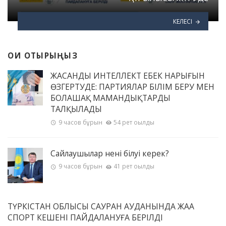
КЕЛЕСІ
ОҚИ ОТЫРЫҢЫЗ
ЖАСАНДЫ ИНТЕЛЛЕКТ ЕҢБЕК НАРЫҒЫН
ӨЗГЕРТУДЕ: ПАРТИЯЛАР БІЛІМ БЕРУ МЕН
БОЛАШАҚ МАМАНДЫҚТАРДЫ
ТАЛҚЫЛАДЫ
9 часов бұрын
54 рет оқылды
Сайлаушылар нені білуі керек?
9 часов бұрын
41 рет оқылды
ТҮРКІСТАН ОБЛЫСЫ САУРАН АУДАНЫНДА ЖАҢА
СПОРТ КЕШЕНІ ПАЙДАЛАНУҒА БЕРІЛДІ