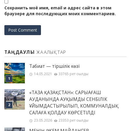
Сохранить моё имя, email и адрес сайта в этом
браузере для последующих моих комментариев.
ТАҢДАУЛЫ
ЖАҢАЛЫҚТАР
Табиғат — тіршілік көзі
14.05.2021
33765 рет оқылды
«ТАЗА ҚАЗАҚСТАН»: САРЫАҒАШ
АУДАНЫНДА АУҚЫМДЫ СЕНБІЛІК
ҰЙЫМДАСТЫРЫЛЫП, КОММУНАЛДЫҚ
САЛАҒА ҚОЛДАУ КӨРСЕТІЛДІ
23.05.2026
23353 рет оқылды
МЕНІҢ ƏКЕМ МАЙДАНГЕР