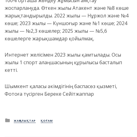
100% орташа жөндеу жұмысын аяқтау
жоспарлануда. Өткен жылы Атакент және №8 көше
жарықтандырылды. 2022 жылы — Нұржол және №4
көше; 2023 жылы — Күншоғыр және №1 көше; 2024
жылы — №2,3 көшелер; 2025 жылы — №5,6
көшелерге жарықшамдар қойылмақ.
Интернет желісімен 2023 жылы қамтылады. Осы
жылы 1 спорт алаңшасының құрылысы басталып
кетті.
Шымкент қаласы әкімдігінің баспасөз қызметі,
Фотоға түсірген Береке Сейітжаппар
Posted
ЖАҢАЛЫҚТАР
ҚОҒАМ
in