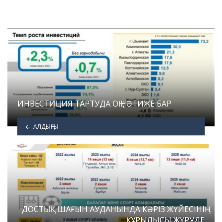
ИНВЕСТИЦИЯ ТАРТУДА ОҢ НӘТИЖЕ БАР
АЛДЫҢҒЫ
ДОСТЫҚ ШАҒЫН АУДАНЫНДА КӘРІЗ ЖҮЙЕСІНІҢ
ҚҰРЫЛЫСЫ ЖҮРУДЕ