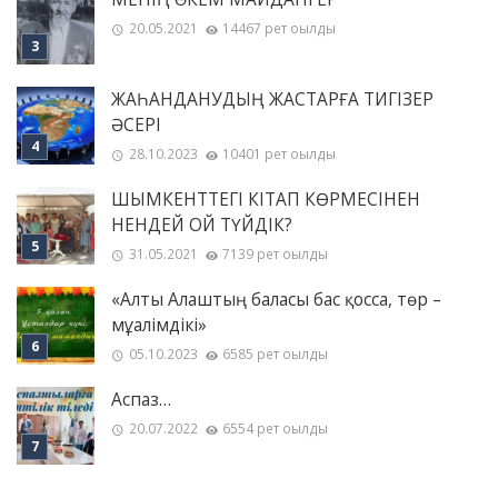
20.05.2021
14467 рет оқылды
ЖАҺАНДАНУДЫҢ ЖАСТАРҒА ТИГІЗЕР
ӘСЕРІ
28.10.2023
10401 рет оқылды
ШЫМКЕНТТЕГІ КІТАП КӨРМЕСІНЕН
НЕНДЕЙ ОЙ ТҮЙДІК?
31.05.2021
7139 рет оқылды
«Алты Алаштың баласы бас қосса, төр –
мұғалімдікі»
05.10.2023
6585 рет оқылды
Аспаз…
20.07.2022
6554 рет оқылды