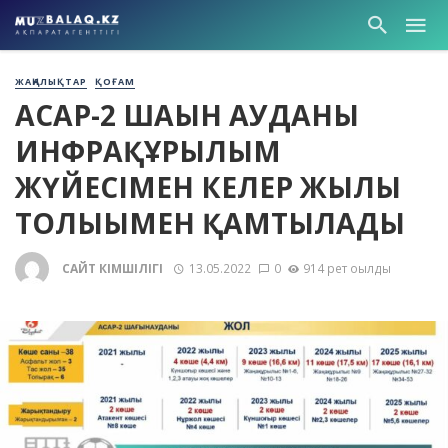
ЖАҢАЛЫҚТАР
ҚОҒАМ
АСАР-2 ШАҒЫН АУДАНЫ
ИНФРАҚҰРЫЛЫМ
ЖҮЙЕСІМЕН КЕЛЕР ЖЫЛЫ
ТОЛЫҒЫМЕН ҚАМТЫЛАДЫ
САЙТ ӘКІМШІЛІГІ
13.05.2022
0
914 рет оқылды