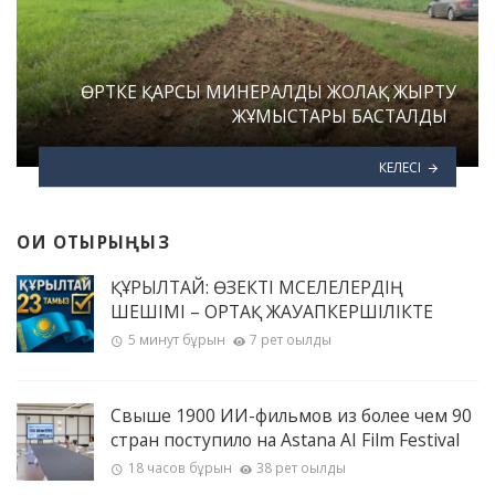
ӨРТКЕ ҚАРСЫ МИНЕРАЛДЫ ЖОЛАҚ ЖЫРТУ
ЖҰМЫСТАРЫ БАСТАЛДЫ
КЕЛЕСІ
ОҚИ ОТЫРЫҢЫЗ
ҚҰРЫЛТАЙ: ӨЗЕКТІ МӘСЕЛЕЛЕРДІҢ
ШЕШІМІ – ОРТАҚ ЖАУАПКЕРШІЛІКТЕ
5 минут бұрын
7 рет оқылды
Свыше 1900 ИИ-фильмов из более чем 90
стран поступило на Astana AI Film Festival
18 часов бұрын
38 рет оқылды