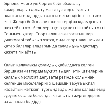
бірнеше жерге үш Сергек бейнебақылау
камераларын орнату жағын ұсынды. Тұрғын
алаптағы жолдардың тозығы жеткендігін тілге тиек
етті. Жолдың бойына автокөліктердің жылдамдығын
шектейтін жол белгілерін қою қажеттігін айтып өтті.
Сонымен қатар, Спорт алаңшасын соғатын жер
учаскелері табылып жатса, онда спорт алаңшасымен
қатар балалар алаңдарын да салуды ұйымдастыру
қажеттігін айтты.
Халық қалаулысы қоғамдық қабылдауға келген
барша азаматтарды мұқият тыңдап, өтініш иелеріне
қалалық мәслихат депутаты ретінде қолымнан
келгенше мәселелерінің оң шешімін табуға ықпал
жасайтын жеткізіп, тұрғындардың жайлы қалада өмір
сүруіне осылай белсенділік танытып жүргендеріне
өз алғысын білдірді.