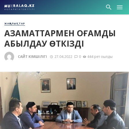
ЖАҢАЛЫҚТАР
АЗАМАТТАРМЕН ҚОҒАМДЫҚ
ҚАБЫЛДАУ ӨТКІЗДІ
САЙТ ӘКІМШІЛІГІ
27.04.2022
0
444 рет оқылды