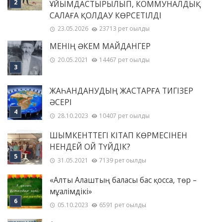
ҰЙЫМДАСТЫРЫЛЫП, КОММУНАЛДЫҚ
САЛАҒА ҚОЛДАУ КӨРСЕТІЛДІ
23.05.2026
23713 рет оқылды
МЕНІҢ ƏКЕМ МАЙДАНГЕР
20.05.2021
14467 рет оқылды
ЖАҺАНДАНУДЫҢ ЖАСТАРҒА ТИГІЗЕР
ӘСЕРІ
28.10.2023
10407 рет оқылды
ШЫМКЕНТТЕГІ КІТАП КӨРМЕСІНЕН
НЕНДЕЙ ОЙ ТҮЙДІК?
31.05.2021
7139 рет оқылды
«Алты Алаштың баласы бас қосса, төр –
мұғалімдікі»
05.10.2023
6591 рет оқылды