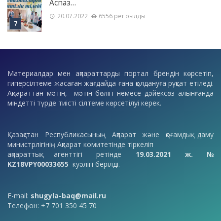
Аспаз…
20.07.2022
6556 рет оқылды
Материалдар мен ақпараттарды портал брендін көрсетіп,
гиперсілтеме жасаған жағдайда ғана қолдануға рұқсат етіледі.
Ақпараттан мәтін, мәтін бөлігі немесе дәйексөз алынғанда
міндетті түрде тиісті сілтеме көрсетілуі керек.
Қазақстан Республикасының Ақпарат және қоғамдық даму
министрлігінің Ақпарат комитетінде тіркеліп
ақпараттық агенттігі ретінде
19.03.2021 ж. №
KZ18VPY00033655
куәлігі берілді.
E-mail:
shugyla-baq@mail.ru
Телефон: +7 701 350 45 70