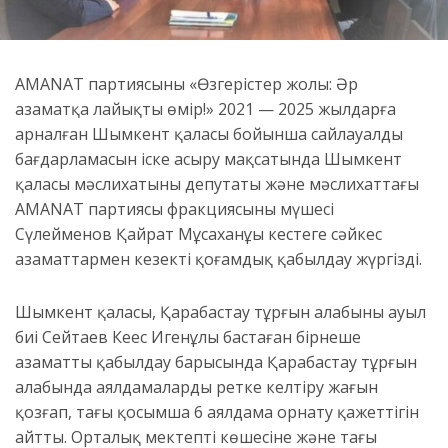
AMANAT партиясының «Өзгерістер жолы: Әр
азаматқа лайықты өмір!» 2021 — 2025 жылдарға
арналған Шымкент қаласы бойынша сайлауалды
бағдарламасын іске асыру мақсатында Шымкент
қаласы мәслихатының депутаты және мәслихаттағы
AMANAT партиясы фракциясының мүшесі
Сүлейменов Қайрат Мұсаханұы кестеге сәйкес
азаматтармен кезекті қоғамдық қабылдау жүргізді.
Шымкент қаласы, Қарабастау тұрғын алабының ауыл
биі Сейтаев Кеңес Игенұлы бастаған бірнеше
азаматты қабылдау барысында Қарабастау тұрғын
алабында аялдамаларды ретке келтіру жағын
қозғап, тағы қосымша 6 аялдама орнату қажеттігін
айтты. Орталық мектептің көшесіне және тағы