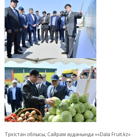
Түркістан облысы, Сайрам ауданында ««Dala Fruit.kz»