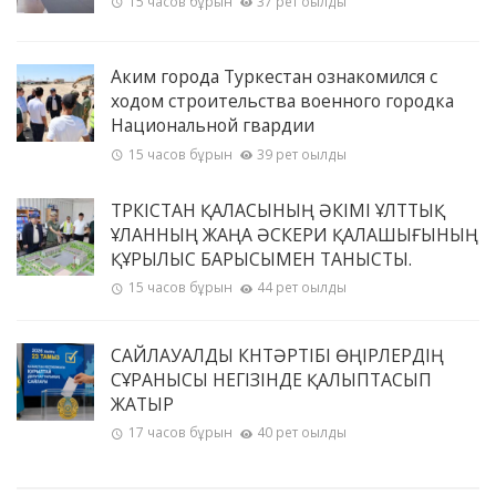
15 часов бұрын
37 рет оқылды
Аким города Туркестан ознакомился с
ходом строительства военного городка
Национальной гвардии
15 часов бұрын
39 рет оқылды
ТҮРКІСТАН ҚАЛАСЫНЫҢ ӘКІМІ ҰЛТТЫҚ
ҰЛАННЫҢ ЖАҢА ӘСКЕРИ ҚАЛАШЫҒЫНЫҢ
ҚҰРЫЛЫС БАРЫСЫМЕН ТАНЫСТЫ.
15 часов бұрын
44 рет оқылды
САЙЛАУАЛДЫ КҮНТӘРТІБІ ӨҢІРЛЕРДІҢ
СҰРАНЫСЫ НЕГІЗІНДЕ ҚАЛЫПТАСЫП
ЖАТЫР
17 часов бұрын
40 рет оқылды