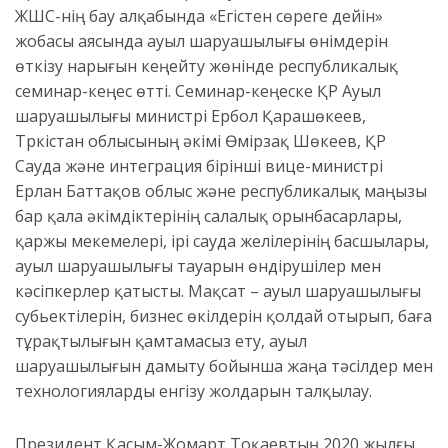
ЖШС-нің бау алқабында «Егістен сөреге дейін»
жобасы аясында ауыл шаруашылығы өнімдерін
өткізу нарығын кеңейту жөнінде республикалық
семинар-кеңес өтті. Семинар-кеңеске ҚР Ауыл
шаруашылығы министрі Ербол Қарашөкеев,
Түркістан облысының әкімі Өмірзақ Шөкеев, ҚР
Сауда және интеграция бірінші вице-министрі
Ерлан Баттақов облыс және республикалық маңызы
бар қала әкімдіктерінің салалық орынбасарлары,
қаржы мекемелері, ірі сауда желілерінің басшылары,
ауыл шаруашылығы тауарын өндірушілер мен
кәсіпкерлер қатысты. Мақсат – ауыл шаруашылығы
субьектілерін, бизнес өкілдерін қолдай отырып, баға
тұрақтылығын қамтамасыз ету, ауыл
шаруашылығын дамыту бойынша жаңа тәсілдер мен
технологияларды енгізу жолдарын талқылау.
Президент Қасым-Жомарт Тоқаевтың 2020 жылғы