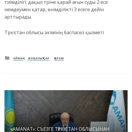
тиімділігі: дақыл түріне қарай ағын суды 2 есе
үнемдеумен қатар, өнімділікті 3 есеге дейін
арттырады.
Түркістан облысы әкімінің баспасөз қызметі
Posted
АЙМАҚ
ЖАҢАЛЫҚТАР
ҚОҒАМ
in
«AMANAT»: СЪЕЗГЕ ТҮРКІСТАН ОБЛЫСЫНАН