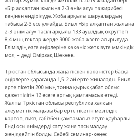
жатыр. Жұмыс күші де жеткілікті. 2019 жылдан бері
«Бір алқаптан жылына 2-3 өнім алу» тәжирибесі
кеңінен ендірілуде. Жоба арқылы шаруалардың
табысы 2-3 есе ұлғайды. Биыл «Бір алқаптан жылына
2-3 өнім алу» тәсілі арқылы 133 ауылдық округтегі
8,4 мың гектар жерде 3000 жоба жүзеге асырылуда.
Еліміздің өзге өңірлеріне көкөніс жеткізуге мүмкіндік
мол, – деді Өмірзақ Шөкеев.
Түркістан облысында жаңа піскен көкөністер басқа
өңірлерге қарағанда 1,5-2 ай ерте жиналады. Биыл
ерте пісетін 200 мың тонна қырыққабат облыс
қажеттілігін 12 есеге артық қамтамасыз етеді.
Жалпы Түркістан облысы республика халқын
әлеуметтік маңызы бар ерте пісетін мезгілдік
картоп, пияз, сәбізбен қамтамасыз етуге қауһарлы.
Енді осы өнімдерді сату және тасымалдау
жеңілдейтін болды. Себебі семинар-кеңес