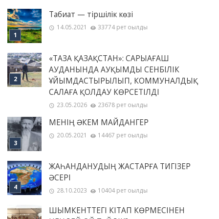
Табиғат — тіршілік көзі
14.05.2021
33774 рет оқылды
«ТАЗА ҚАЗАҚСТАН»: САРЫАҒАШ
АУДАНЫНДА АУҚЫМДЫ СЕНБІЛІК
ҰЙЫМДАСТЫРЫЛЫП, КОММУНАЛДЫҚ
САЛАҒА ҚОЛДАУ КӨРСЕТІЛДІ
23.05.2026
23678 рет оқылды
МЕНІҢ ƏКЕМ МАЙДАНГЕР
20.05.2021
14467 рет оқылды
ЖАҺАНДАНУДЫҢ ЖАСТАРҒА ТИГІЗЕР
ӘСЕРІ
28.10.2023
10404 рет оқылды
ШЫМКЕНТТЕГІ КІТАП КӨРМЕСІНЕН