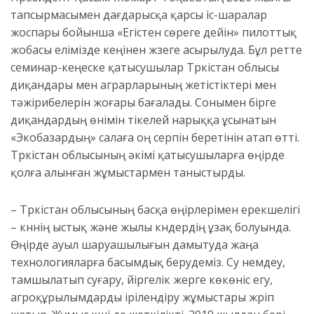
тапсырмасымен дағдарысқа қарсы іс-шаралар
жоспары бойынша «Егістен сөреге дейін» пилоттық
жобасы елімізде кеңінен жүзеге асырылуда. Бұл ретте
семинар-кеңеске қатысушылар Түркістан облысы
диқандары мен аграрларының жетістіктері мен
тәжірибелерін жоғары бағалады. Сонымен бірге
диқандардың өнімін тікелей нарыққа ұсынатын
«Экобазардың» салаға оң серпін беретінін атап өтті.
Түркістан облысының әкімі қатысушыларға өңірде
қолға алынған жұмыстармен таныстырды.
– Түркістан облысының басқа өңірлерімен ерекшелігі
– күннің ыстық және жылы күндердің ұзақ болуында.
Өңірде ауыл шаруашылығын дамытуда жаңа
технологияларға басымдық берудеміз. Су үнемдеу,
тамшылатып суғару, үйіргелік жерге көкөніс егу,
агроқұрылымдарды ірілендіру жұмыстары жүріп