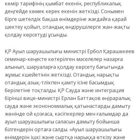
көмір тарифінің қымбат екенін, республикалық
деңгейде көмек керек екенін жеткізді. Сонымен
бірге шетелдік бақша өнімдеріне жағдайға қарай
шектеу қойып, отандық өндірушілерге жан-жақты
қолдау көрсетуді ұсынды.
ҚР Ауыл шаруашылығы министрі Ербол Қарашөкеев
семинар-кеңесте көтерілген мәселелер назарға
алынып, шаруаларға қолдау көрсету бағытында
жұмыс күшейетінін жеткізді. Отандық нарықты
отандық азық-түлікпен қамту ісіне басымдық
берілетіне тоқталды. ҚР Сауда және интеграция
бірінші вице-министрі Ерлан Баттақов өңіраралық
сауда және эконономиалық қатынастарды дамыту
жөнінде ой қозғаса, кәсіпкерлер мен ғалымдар да
ауыл шаруашылығы саласын дамыту бойынша
білгендерін ортаға салды. «Ауыл шаруашылығы
өнімдерін ішкі және сыртқа нарыққа өткізу және