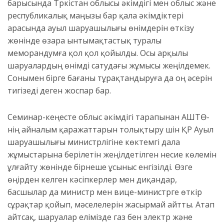
барысында Түркістан облысы әкімдігі мен облыс және
республикалық маңызы бар қала әкімдіктері
арасында ауыл шаруашылығы өнімдерін өткізу
жөнінде өзара ынтымақтастық туралы
меморандумға қол қол қойылды. Осы арқылы
шаруалардың өнімді сатудағы жұмысы жеңілдемек.
Сонымен бірге бағаны тұрақтандыруға да оң әсерін
тигізеді деген жоспар бар.
Семинар-кеңесте облыс әкімдігі тарапынан АШТӨ-
нің айналым қаражаттарын толықтыру үшін ҚР Ауыл
шаруашылығы министрлігіне көктемгі дала
жұмыстарына берілетін жеңілдетілген несие көлемін
ұлғайту жөнінде бірнеше ұсыныс енгізілді. Өзге
өңірден келген кәсіпкерлер мен диқандар,
басшылар да министр мен вице-министрге өткір
сұрақтар қойып, мәселелерін жасырмай айтты. Атап
айтсақ, шаруалар елімізде газ бен электр және