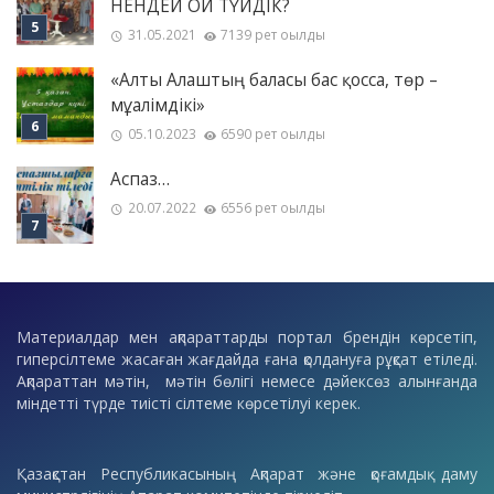
НЕНДЕЙ ОЙ ТҮЙДІК?
31.05.2021
7139 рет оқылды
«Алты Алаштың баласы бас қосса, төр –
мұғалімдікі»
05.10.2023
6590 рет оқылды
Аспаз…
20.07.2022
6556 рет оқылды
Материалдар мен ақпараттарды портал брендін көрсетіп,
гиперсілтеме жасаған жағдайда ғана қолдануға рұқсат етіледі.
Ақпараттан мәтін, мәтін бөлігі немесе дәйексөз алынғанда
міндетті түрде тиісті сілтеме көрсетілуі керек.
Қазақстан Республикасының Ақпарат және қоғамдық даму