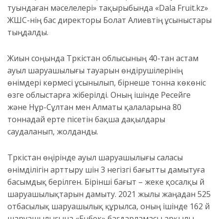
туындаған мәселелері» тақырыбында «Dala Fruit.kz»
ЖШС-нің бас директоры Болат Алиевтің ұсыныстары
тыңдалды.
Жиын соңында Түркістан облысының 40-тан астам
ауыл шаруашылығы тауарын өндірушілерінің
өнімдері көрмесі ұсынылып, бірнеше тонна көкөніс
өзге облыстарға жіберілді. Оның ішінде Ресейге
және Нұр-Сұлтан мен Алматы қалаларына 80
тоннадай ерте пісетін бақша дақылдары
саудаланып, жолданды.
Түркістан өңірінде ауыл шаруашылығы саласы
өнімділігін арттыру үшін 3 негізгі бағытты дамытуға
басымдық берілген. Бірінші бағыт – жеке қосалқы үй
шаруашылықтарын дамыту. 2021 жылы жаңадан 525
отбасылық шаруашылық құрылса, оның ішінде 162 үй
шаруашылығына «Еңбек» бағдарламасы арқылы