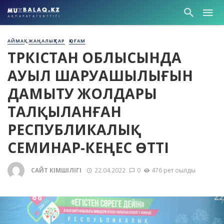
АЙМАҚ
ЖАҢАЛЫҚТАР
ҚОҒАМ
ТҮРКІСТАН ОБЛЫСЫНДА
АУЫЛ ШАРУАШЫЛЫҒЫН
ДАМЫТУ ЖОЛДАРЫ
ТАЛҚЫЛАНҒАН
РЕСПУБЛИКАЛЫҚ
СЕМИНАР-КЕҢЕС ӨТТІ
САЙТ ӘКІМШІЛІГІ
22.04.2022
0
476 рет оқылды