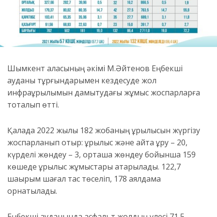
Шымкент қаласының әкімі М.Әйтенов Еңбекші
ауданы тұрғындарымен кездесуде жол
инфрақұрылымын дамытудағы жұмыс жоспарларға
тоқталып өтті.
Қалада 2022 жылы 182 жобаның құрылысын жүргізу
жоспарланып отыр: құрылыс және қайта құру – 20,
күрделі жөндеу – 3, орташа жөндеу бойынша 159
көшеде құрылыс жұмыстары атқарылады. 122,7
шақырым шағал тас төселіп, 178 аялдама
орнатылады.
Еңбекші ауданында асфальт жолдың үлесі 71,5