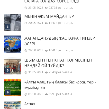
САЛАҒА ҚОЛДАУ КӨРСЕТІЛДІ
23.05.2026
23775 рет оқылды
МЕНІҢ ƏКЕМ МАЙДАНГЕР
20.05.2021
14472 рет оқылды
ЖАҺАНДАНУДЫҢ ЖАСТАРҒА ТИГІЗЕР
ӘСЕРІ
28.10.2023
10410 рет оқылды
ШЫМКЕНТТЕГІ КІТАП КӨРМЕСІНЕН
НЕНДЕЙ ОЙ ТҮЙДІК?
31.05.2021
7140 рет оқылды
«Алты Алаштың баласы бас қосса, төр –
мұғалімдікі»
05.10.2023
6595 рет оқылды
Аспаз…