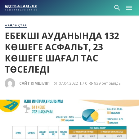
ЖАҢАЛЫҚТАР
ЕҢБЕКШІ АУДАНЫНДА 132
КӨШЕГЕ АСФАЛЬТ, 23
КӨШЕГЕ ШАҒАЛ ТАС
ТӨСЕЛЕДІ
САЙТ ӘКІМШІЛІГІ
07.04.2022
0
939 рет оқылды