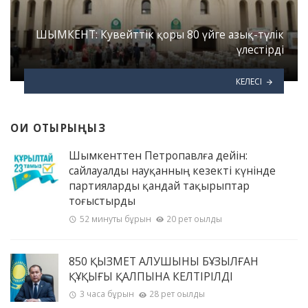
ШЫМКЕНТ: Кувейттік қоры 80 үйге азық-түлік
үлестірді
КЕЛЕСІ
ОҚИ ОТЫРЫҢЫЗ
Шымкенттен Петропавлға дейін:
сайлауалды науқанның кезекті күнінде
партияларды қандай тақырыптар
тоғыстырды
52 минуты бұрын
20 рет оқылды
850 ҚЫЗМЕТ АЛУШЫНЫҢ БҰЗЫЛҒАН
ҚҰҚЫҒЫ ҚАЛПЫНА КЕЛТІРІЛДІ
3 часа бұрын
28 рет оқылды