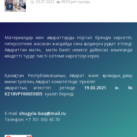
20.07.2022
6559 рет оқылды
Материалдар мен ақпараттарды портал брендін көрсетіп,
гиперсілтеме жасаған жағдайда ғана қолдануға рұқсат етіледі.
Ақпараттан мәтін, мәтін бөлігі немесе дәйексөз алынғанда
міндетті түрде тиісті сілтеме көрсетілуі керек.
Қазақстан Республикасының Ақпарат және қоғамдық даму
министрлігінің Ақпарат комитетінде тіркеліп
ақпараттық агенттігі ретінде
19.03.2021 ж. №
KZ18VPY00033655
куәлігі берілді.
E-mail:
shugyla-baq@mail.ru
Телефон: +7 701 350 45 70