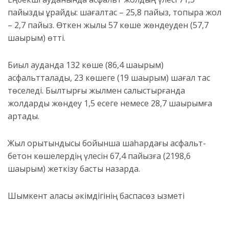
пайызды құрайды: шағалтас – 25,8 пайыз, топырақ жол
– 2,7 пайыз. Өткен жылы 57 көше жөндеуден (57,7
шақырым) өтті.
Биыл ауданда 132 көше (86,4 шақырым)
асфальтталады, 23 көшеге (19 шақырым) шағал тас
төселеді. Былтырғы жылмен салыстырғанда
жолдарды жөндеу 1,5 есеге немесе 28,7 шақырымға
артады.
Жыл қорытындысы бойынша шаһардағы асфальт-
бетон көшелердің үлесін 67,4 пайызға (2198,6
шақырым) жеткізу басты назарда.
Шымкент қаласы әкімдігінің баспасөз қызметі