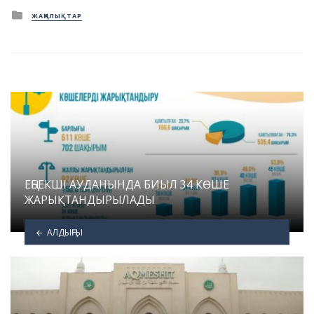
Posted
ЖАҢАЛЫҚТАР
in
ЕҢБЕКШІ АУДАНЫНДА БИЫЛ 34 КӨШЕ
ЖАРЫҚТАНДЫРЫЛАДЫ
АЛДЫҢҒЫ