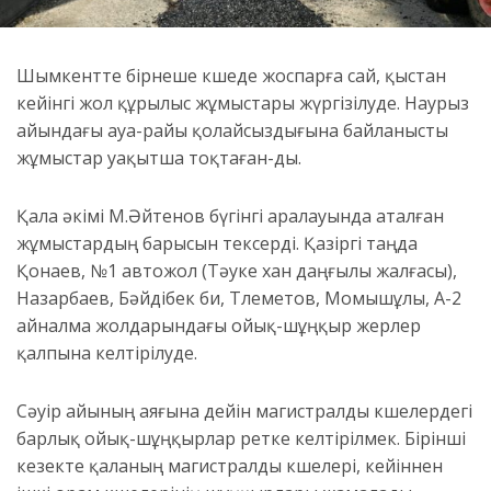
Шымкентте бірнеше көшеде жоспарға сай, қыстан
кейінгі жол құрылыс жұмыстары жүргізілуде. Наурыз
айындағы ауа-райы қолайсыздығына байланысты
жұмыстар уақытша тоқтаған-ды.
Қала әкімі М.Әйтенов бүгінгі аралауында аталған
жұмыстардың барысын тексерді. Қазіргі таңда
Қонаев, №1 автожол (Тәуке хан даңғылы жалғасы),
Назарбаев, Бәйдібек би, Төлеметов, Момышұлы, А-2
айналма жолдарындағы ойық-шұңқыр жерлер
қалпына келтірілуде.
Сәуір айының аяғына дейін магистралды көшелердегі
барлық ойық-шұңқырлар ретке келтірілмек. Бірінші
кезекте қаланың магистралды көшелері, кейіннен