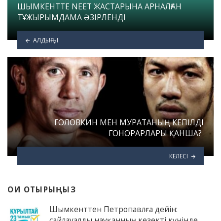
ШЫМКЕНТТЕ NEET ЖАСТАРЫНА АРНАЛҒАН
ТҰЖЫРЫМДАМА ӘЗІРЛЕНДІ
АЛДЫҢҒЫ
ГОЛОВКИН МЕН МУРАТАНЫҢ КЕПІЛДІ
ГОНОРАРЛАРЫ ҚАНША?
КЕЛЕСІ
ОҚИ ОТЫРЫҢЫЗ
Шымкенттен Петропавлға дейін:
сайлауалды науқанның кезекті күнінде