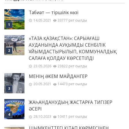
Табиғат — тіршілік көзі
14.05.2021
33777 рет оқылды
«ТАЗА ҚАЗАҚСТАН»: САРЫАҒАШ
АУДАНЫНДА АУҚЫМДЫ СЕНБІЛІК
ҰЙЫМДАСТЫРЫЛЫП, КОММУНАЛДЫҚ
САЛАҒА ҚОЛДАУ КӨРСЕТІЛДІ
23.05.2026
23822 рет оқылды
МЕНІҢ ƏКЕМ МАЙДАНГЕР
20.05.2021
14473 рет оқылды
ЖАҺАНДАНУДЫҢ ЖАСТАРҒА ТИГІЗЕР
ӘСЕРІ
28.10.2023
10411 рет оқылды
ШЫМКЕНТТЕГІ КІТАП КӨРМЕСІНЕН