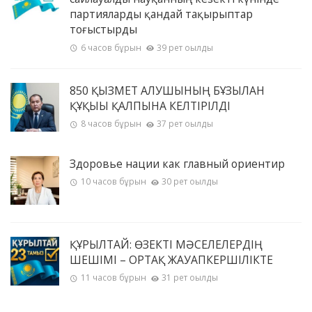
партияларды қандай тақырыптар
тоғыстырды
6 часов бұрын
39 рет оқылды
850 ҚЫЗМЕТ АЛУШЫНЫҢ БҰЗЫЛҒАН
ҚҰҚЫҒЫ ҚАЛПЫНА КЕЛТІРІЛДІ
8 часов бұрын
37 рет оқылды
Здоровье нации как главный ориентир
10 часов бұрын
30 рет оқылды
ҚҰРЫЛТАЙ: ӨЗЕКТІ МӘСЕЛЕЛЕРДІҢ
ШЕШІМІ – ОРТАҚ ЖАУАПКЕРШІЛІКТЕ
11 часов бұрын
31 рет оқылды