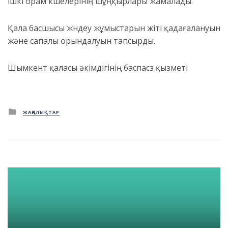
ішкі орам көшелерінің шұңқырлары жамалады.
Қала басшысы жөндеу жұмыстарын жіті қадағалануын
және сапалы орындалуын тапсырды.
Шымкент қаласы әкімдігінің баспасөз қызметі
Posted
ЖАҢАЛЫҚТАР
in