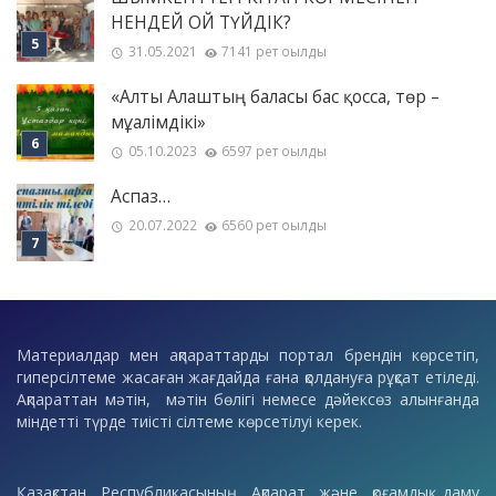
НЕНДЕЙ ОЙ ТҮЙДІК?
31.05.2021
7141 рет оқылды
«Алты Алаштың баласы бас қосса, төр –
мұғалімдікі»
05.10.2023
6597 рет оқылды
Аспаз…
20.07.2022
6560 рет оқылды
Материалдар мен ақпараттарды портал брендін көрсетіп,
гиперсілтеме жасаған жағдайда ғана қолдануға рұқсат етіледі.
Ақпараттан мәтін, мәтін бөлігі немесе дәйексөз алынғанда
міндетті түрде тиісті сілтеме көрсетілуі керек.
Қазақстан Республикасының Ақпарат және қоғамдық даму