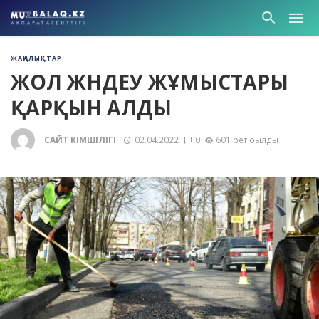
ЖАҢАЛЫҚТАР
ЖОЛ ЖӨНДЕУ ЖҰМЫСТАРЫ
ҚАРҚЫН АЛДЫ
САЙТ ӘКІМШІЛІГІ
02.04.2022
0
601 рет оқылды