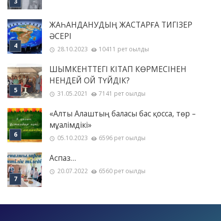
ЖАҺАНДАНУДЫҢ ЖАСТАРҒА ТИГІЗЕР
ӘСЕРІ
28.10.2023
10411 рет оқылды
ШЫМКЕНТТЕГІ КІТАП КӨРМЕСІНЕН
НЕНДЕЙ ОЙ ТҮЙДІК?
31.05.2021
7141 рет оқылды
«Алты Алаштың баласы бас қосса, төр –
мұғалімдікі»
05.10.2023
6596 рет оқылды
Аспаз…
20.07.2022
6560 рет оқылды