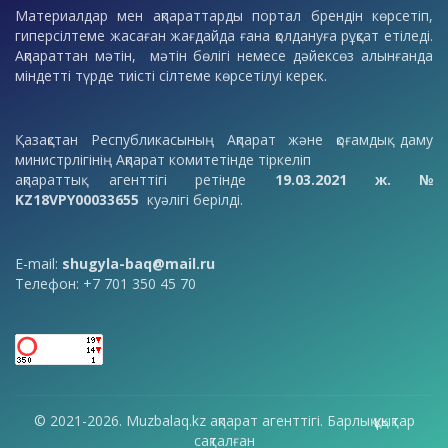
Материалдар мен ақпараттарды портал брендін көрсетіп,
гиперсілтеме жасаған жағдайда ғана қолдануға рұқсат етіледі.
Ақпараттан мәтін, мәтін бөлігі немесе дәйексөз алынғанда
міндетті түрде тиісті сілтеме көрсетілуі керек.
Қазақстан Республикасының Ақпарат және қоғамдық даму
министрлігінің Ақпарат комитетінде тіркеліп
ақпараттық агенттігі ретінде
19.03.2021 ж. №
KZ18VPY00033655
куәлігі берілді.
E-mail:
shugyla-baq@mail.ru
Телефон: +7 701 350 45 70
© 2021-2026. Muzbalaq.kz ақпарат агенттігі. Барлық құқықтар
сақталған