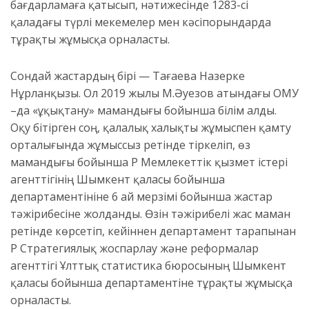
бағдарламаға қатысып, нәтижесінде 1283-сі
қаладағы түрлі мекемелер мен кәсіпорындарда
тұрақты жұмысқа орналасты.
Сондай жастардың бірі — Тағаева Назерке
Нұрланқызы. Ол 2019 жылы М.Әуезов атындағы ОҚМУ
–да «Құқықтану» мамандығы бойынша білім алды.
Оқу бітірген соң, қалалық халықты жұмыспен қамту
орталығында жұмыссыз ретінде тіркеліп, өз
мамандығы бойынша ҚР Мемлекеттік қызмет істері
агенттігінің Шымкент қаласы бойынша
департаментініне 6 ай мерзімі бойынша жастар
тәжірибесіне жолданды. Өзін тәжірибелі жас маман
ретінде көрсетіп, кейіннен департамент тарапынан
ҚР Стратегиялық жоспарлау және реформалар
агенттігі Ұлттық статистика бюросының Шымкент
қаласы бойынша департаментіне тұрақты жұмысқа
орналасты.