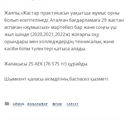
Жалпы,«Жастар практикасы» уақытша жұмыс орны
болып есептелінеді. Аталған бағдарламаға 29 жастан
аспаған «жұмыссыз» мәртебесі бар және соңғы үш
жыл ішінде (2020,2021,2022ж) жоғарғы оқу
орындары мен колледждердің техникалық және
кәсіби білім түлектері қатыса алады.
Жалақысы 25 АЕК (76 575 тг) құрайды.
Шымкент қаласы әкімдігінің баспасөз қызметі
Posted
АЙМАҚ
ЖАҢАЛЫҚТАР
ҚОҒАМ
САЯСАТ
in