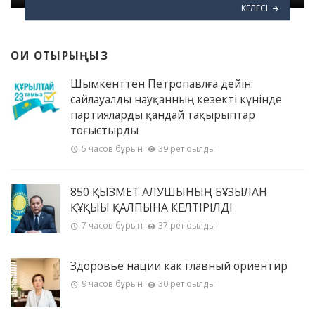
КЕЛЕСІ
ОҚИ ОТЫРЫҢЫЗ
Шымкенттен Петропавлға дейін:
сайлауалды науқанның кезекті күнінде
партияларды қандай тақырыптар
тоғыстырды
5 часов бұрын
39 рет оқылды
850 ҚЫЗМЕТ АЛУШЫНЫҢ БҰЗЫЛҒАН
ҚҰҚЫҒЫ ҚАЛПЫНА КЕЛТІРІЛДІ
7 часов бұрын
37 рет оқылды
Здоровье нации как главный ориентир
9 часов бұрын
30 рет оқылды