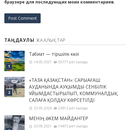
браузере для последующих моих комментариев.
ТАҢДАУЛЫ
ЖАҢАЛЫҚТАР
Табиғат — тіршілік көзі
14.05.2021
33777 рет оқылды
«ТАЗА ҚАЗАҚСТАН»: САРЫАҒАШ
АУДАНЫНДА АУҚЫМДЫ СЕНБІЛІК
ҰЙЫМДАСТЫРЫЛЫП, КОММУНАЛДЫҚ
САЛАҒА ҚОЛДАУ КӨРСЕТІЛДІ
23.05.2026
23812 рет оқылды
МЕНІҢ ƏКЕМ МАЙДАНГЕР
20.05.2021
14473 рет оқылды