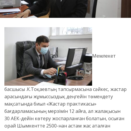
Мемлекет
басшысы Қ.К.Тоқаевтың тапсырмасына сәйкес, жастар
арасындағы жұмыссыздық деңгейін төмендету
мақсатында биыл «Жастар практикасы»
бағдарламасының мерзімін 12 айға, ал жалақысын
30 АЕК-дейін көтеру жоспарланған болатын, осыған
орай Шымкентте 2500-нан астам жас аталған