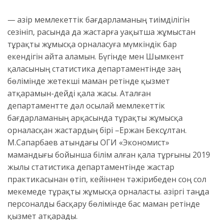
— Қазір мемлекеттік бағдарламаның тиімділігін
сезініп, расында да жастарға уақытша жұмыстан
тұрақты жұмысқа орналасуға мүмкіндік бар
екендігін айта аламын. Бүгінде мен Шымкент
қаласының статистика департаментінде заң
бөлімінде жетекші маман ретінде қызмет
атқарамын-дейді қала жасы. Аталған
департаментте дәл осылай мемлекеттік
бағдарламаның арқасында тұрақты жұмысқа
орналасқан жастардың бірі –Ержан Бексұлтан.
М.Сапарбаев атындағы ОҚГИ «Экономист»
мамандығы бойынша білім алған қала тұрғыны 2019
жылы статистика департаментінде жастар
практикасынан өтіп, кейіннен тәжірибеден соң сол
мекемеде тұрақты жұмысқа орналасты. Қазіргі таңда
персоналды басқару бөлімінде бас маман ретінде
қызмет атқарады.