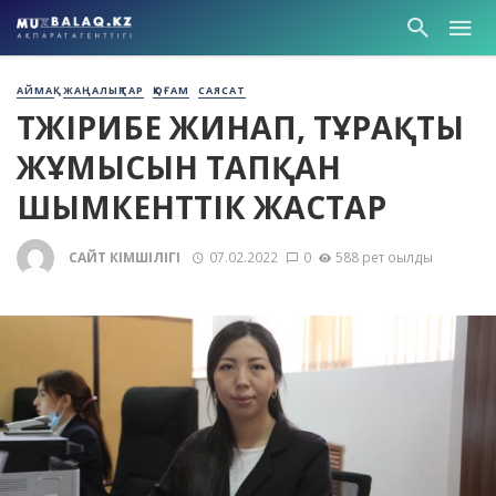
АЙМАҚ
ЖАҢАЛЫҚТАР
ҚОҒАМ
САЯСАТ
ТӘЖІРИБЕ ЖИНАП, ТҰРАҚТЫ
ЖҰМЫСЫН ТАПҚАН
ШЫМКЕНТТІК ЖАСТАР
САЙТ ӘКІМШІЛІГІ
07.02.2022
0
588 рет оқылды