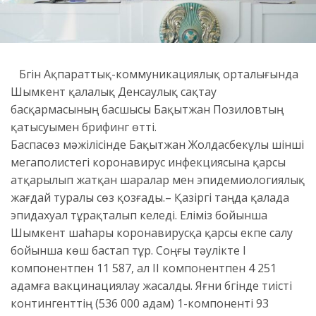
Бүгін Ақпараттық-коммуникациялық орталығында
Шымкент қалалық Денсаулық сақтау
басқармасының басшысы Бақытжан Позиловтың
қатысуымен брифинг өтті.
Баспасөз мәжілісінде Бақытжан Жолдасбекұлы үшінші
мегаполистегі коронавирус инфекциясына қарсы
атқарылып жатқан шаралар мен эпидемиологиялық
жағдай туралы сөз қозғады.– Қазіргі таңда қалада
эпидахуал тұрақталып келеді. Еліміз бойынша
Шымкент шаhары коронавирусқа қарсы екпе салу
бойынша көш бастап тұр. Соңғы тәулікте I
компонентпен 11 587, ал ІІ компонентпен 4 251
адамға вакцинациялау жасалды. Яғни бүгінде тиісті
контингенттің (536 000 адам) 1-компоненті 93