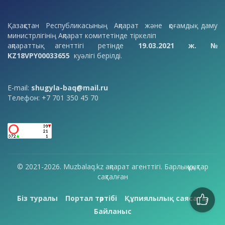
Қазақстан Республикасының Ақпарат және қоғамдық даму
министрлігінің Ақпарат комитетінде тіркеліп
ақпараттық агенттігі ретінде
19.03.2021 ж. №
KZ18VPY00033655
куәлігі берілді.
E-mail:
shugyla-baq@mail.ru
Телефон: +7 701 350 45 70
© 2021-2026. Muzbalaq.kz ақпарат агенттігі. Барлық құқықтар
сақталған
Біз туралы
Портал тәртібі
Құпиялылық саясаты
Байланыс