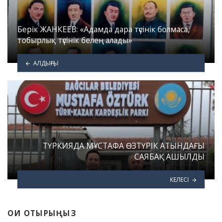
Берік ЖАНКЕЕВ: «Адамда дара түсінік болмаса,
тобырлық түсінік белең алады»
АЛДЫҢҒЫ
ТҮРКИЯДА МҰСТАФА ӨЗТҮРІК АТЫНДАҒЫ
САЯБАҚ АШЫЛДЫ
КЕЛЕСІ
ОҚИ ОТЫРЫҢЫЗ