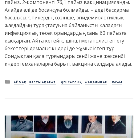
пайыз, 2-компоненті 76,1 пайыз вакцинацияланды.
Алайда әлі де босаңсуға болмайды, – деді басқарма
басшысы. Спикердің сөзінше, эпидемиологиялық
жағдайдың тұрақталуына байланысты қаладағы
инфекциялық төсек орындардың саны 60 пайызға
қысқарған. Айта кетейік, үшінші мегаполистегі егу
бекеттері демалыс күндері де жұмыс істеп тұр.
Сондықтан қала тұрғындары сенбі және жексенбі
күндері емханаларға барып, вакцина салдыра алады.
Posted
АЙМАҚ
БАСТЫ АҚПАРАТ
ДЕНСАУЛЫҚ
ЖАҢАЛЫҚТАР
ҚОҒАМ
in