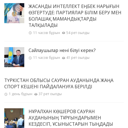
ЖАСАНДЫ ИНТЕЛЛЕКТ ЕҢБЕК НАРЫҒЫН
ӨЗГЕРТУДЕ: ПАРТИЯЛАР БІЛІМ БЕРУ МЕН
БОЛАШАҚ МАМАНДЫҚТАРДЫ
ТАЛҚЫЛАДЫ
11 часов бұрын
54 рет оқылды
Сайлаушылар нені білуі керек?
11 часов бұрын
41 рет оқылды
ТҮРКІСТАН ОБЛЫСЫ САУРАН АУДАНЫНДА ЖАҢА
СПОРТ КЕШЕНІ ПАЙДАЛАНУҒА БЕРІЛДІ
1 день бұрын
37 рет оқылды
НҰРАЛХАН КӨШЕРОВ САУРАН
АУДАНЫНЫҢ ТҰРҒЫНДАРЫМЕН
КЕЗДЕСІП, ҰСЫНЫСТАРЫН ТЫҢДАДЫ