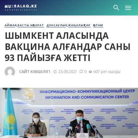
АЙМАҚ
БАСТЫ АҚПАРАТ
ДЕНСАУЛЫҚ
ЖАҢАЛЫҚТАР
ҚОҒАМ
ШЫМКЕНТ ҚАЛАСЫНДА
ВАКЦИНА АЛҒАНДАР САНЫ
93 ПАЙЫЗҒА ЖЕТТІ
САЙТ ӘКІМШІЛІГІ
23.09.2021
0
607 рет оқылды