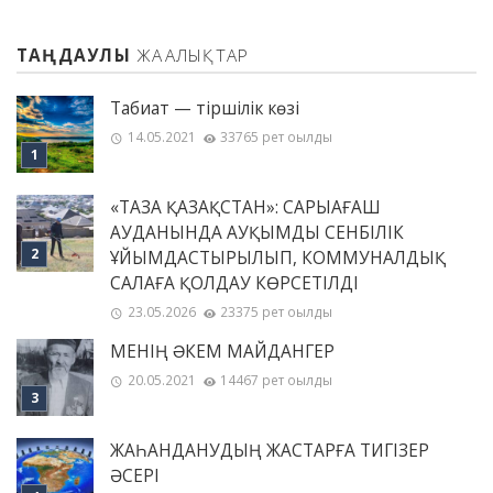
ТАҢДАУЛЫ
ЖАҢАЛЫҚТАР
Табиғат — тіршілік көзі
14.05.2021
33765 рет оқылды
«ТАЗА ҚАЗАҚСТАН»: САРЫАҒАШ
АУДАНЫНДА АУҚЫМДЫ СЕНБІЛІК
ҰЙЫМДАСТЫРЫЛЫП, КОММУНАЛДЫҚ
САЛАҒА ҚОЛДАУ КӨРСЕТІЛДІ
23.05.2026
23375 рет оқылды
МЕНІҢ ƏКЕМ МАЙДАНГЕР
20.05.2021
14467 рет оқылды
ЖАҺАНДАНУДЫҢ ЖАСТАРҒА ТИГІЗЕР
ӘСЕРІ