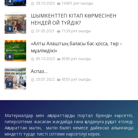
28.10.2023
10401 рет оқылды
ШЫМКЕНТТЕГІ КІТАП КӨРМЕСІНЕН
НЕНДЕЙ ОЙ ТҮЙДІК?
31.05.2021
7139 рет оқылды
«Алты Алаштың баласы бас қосса, төр –
мұғалімдікі»
05.10.2023
6585 рет оқылды
Аспаз…
20.07.2022
6555 рет оқылды
Материалдар мен ақпараттарды портал брендін көрсетіп,
гиперсілтеме жасаған жағдайда ғана қолдануға рұқсат етіледі.
Ақпараттан мәтін, мәтін бөлігі немесе дәйексөз алынғанда
міндетті түрде тиісті сілтеме көрсетілуі керек.