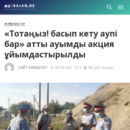
ЖАҢАЛЫҚТАР
«Тоқтаңыз! басып кету қаупі
бар» атты ауқымды акция
ұйымдастырылды
САЙТ ӘКІМШІЛІГІ
06.09.2021
0
982 рет оқылды