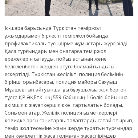
Іс-шара барысында Түркістан теміржол
ұжымдарымен бірлесіп теміржол бойында
профилактикалық түсіндірме жұмыстары жүргізілді.
Қала тұрғындары мен қонақтарға теміржол
ережелерін сақтауды, пойыз астынан және
белгіленбеген жерден өтуге болмайтындығы
ескертілді. Түркістан желілікті полиция бөлімінің
бірінші орынбасары, полиция майоры Саяуыш
Мұқашевтың айтуынша, құқық бұзушылыққа жол берген
тұлға ҚР ӘҚБтК-нің 559-бабының 1 бөлігі бойынша
әкімшілік жауапкершілікке тартылатын болады.
Сонымен қатар, Желілік полиция қызметкерлері
ковидке қарсы санитарлық талаптарды сақтай отырып,
темір жол төсеміне жақын жерде тұратын тұрғындар
мен кәмелеттік жасқа толмаған жасөспірімдер