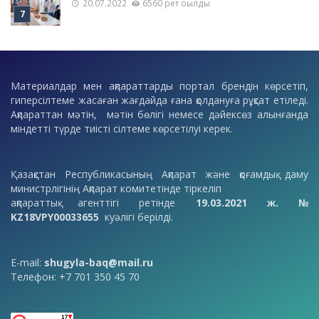
20.07.2022
6560 рет оқылды
Материалдар мен ақпараттарды портал брендін көрсетіп,
гиперсілтеме жасаған жағдайда ғана қолдануға рұқсат етіледі.
Ақпараттан мәтін, мәтін бөлігі немесе дәйексөз алынғанда
міндетті түрде тиісті сілтеме көрсетілуі керек.
Қазақстан Республикасының Ақпарат және қоғамдық даму
министрлігінің Ақпарат комитетінде тіркеліп
ақпараттық агенттігі ретінде
19.03.2021 ж. №
KZ18VPY00033655
куәлігі берілді.
E-mail:
shugyla-baq@mail.ru
Телефон: +7 701 350 45 70