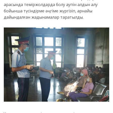
арасында теміржолдарда болу қаупін алдын алу
бойынша түсіндірме әңгіме жүргізіп, арнайы
дайындалған жадынамалар таратылды.