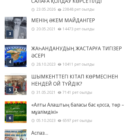
САЛАҒА ҚОЛДАУ КӨРСЕТІЛДІ
23.05.2026
23848 рет оқылды
МЕНІҢ ƏКЕМ МАЙДАНГЕР
20.05.2021
14473 рет оқылды
ЖАҺАНДАНУДЫҢ ЖАСТАРҒА ТИГІЗЕР
ӘСЕРІ
28.10.2023
10411 рет оқылды
ШЫМКЕНТТЕГІ КІТАП КӨРМЕСІНЕН
НЕНДЕЙ ОЙ ТҮЙДІК?
31.05.2021
7141 рет оқылды
«Алты Алаштың баласы бас қосса, төр –
мұғалімдікі»
05.10.2023
6597 рет оқылды
Аспаз…