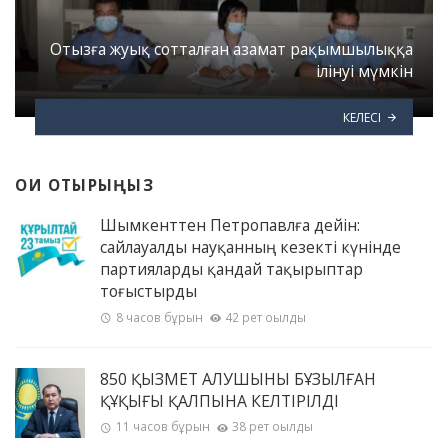
Отызға жуық сотталған азамат рақымшылыққа
ілінуі мүмкін
КЕЛЕСІ
ОҚИ ОТЫРЫҢЫЗ
Шымкенттен Петропавлға дейін:
сайлауалды науқанның кезекті күнінде
партияларды қандай тақырыптар
тоғыстырды
8 часов бұрын
42 рет оқылды
850 ҚЫЗМЕТ АЛУШЫНЫҢ БҰЗЫЛҒАН
ҚҰҚЫҒЫ ҚАЛПЫНА КЕЛТІРІЛДІ
11 часов бұрын
38 рет оқылды