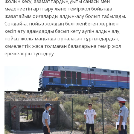
жолын кесу, азаматтардың құқықтық санасы мен
мәдениетін арттыру және теміржол бойында
жазатайым оқиғаларды алдын-алу болып табылады.
Сондай-ақ, пойыз жолдың белгіленбеген жерінен
кесіп өту адамдарды басып кету қаупін алдын алу,
пойыз жолы маңында орналасқан тұрғындардың
кәмелеттік жасқа толмаған балаларына темір жол
ережелерін түсіндіру.