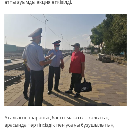
атты ауқымды акция өткізілді.
Аталған іс-шараның басты мақсаты – халықтың
арасында тәртіпсіздік пен ұсақ құқық бұзушылықтың