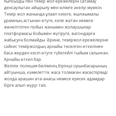
Ұқыпсыздық пен темір жол ережелерін сақтамау
денсаулықтан айырылу мен өлімге әкелуі мүмкін.
Темір жол жанында құлаққап киюге, жылжымалы
құрамның астынан өтуге, келе жатқан немесе
жөнелтілген пойыз жанымен жолаушылар
платформасы бойымен жүгіруге, вагондарға
жабысуға болмайды. Әрине, теміржол ережелеріне
сәйкес теміржолдың арнайы төселген өткелінен
басқа жерден кесіп өтуге түбегейлі тыйым салынған.
Арнайы өткел бар.
Желілік полиция бөлімінің бірінші орынбасарының
айтуынша, кәмелеттік жасқа толмаған жасөспірімді
жолда әрқашан ата-анасы немесе ересек адамдар
бірге алып жүруі тиіс.