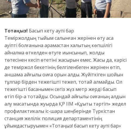
Тоқтаңыз!
Басып кету қаупі бар
Теміржолдың тыйым салынған жерінен өту аса
қауіпті болғанына қарамастан халықтың көпшілігі
айналма өткелден өтуге қиынсынып, жолды
төтесінен кесіп өтетіні жасырын емес. Жасы да, кәрісі
де теміржол бекетінің белгіленбеген жерінен өтіп,
қаншама қайғылы оқиға орын алды. Жүйіткіген шойын
тұлпар бірден тежегішті тежеп, тоқтай алмайды. Ол
тежегішті басқанымен сегіз жүз метр жерді басып
өтіп бір-ақ тоқтайды. Осындай қайғылы оқиғаның алдын
алу мақсатында жуырда ҚР ІІМ «Құқықтық тәртіп» жедел
профилактикалық іс-шара шеңберінде Түркістан
станция желілік полиция департаментінің
ұйымдастыруымен «Тоқтаңыз! басып кету қаупі бар»