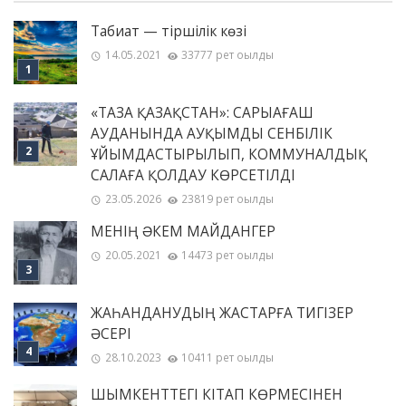
Табиғат — тіршілік көзі
14.05.2021
33777 рет оқылды
«ТАЗА ҚАЗАҚСТАН»: САРЫАҒАШ
АУДАНЫНДА АУҚЫМДЫ СЕНБІЛІК
ҰЙЫМДАСТЫРЫЛЫП, КОММУНАЛДЫҚ
САЛАҒА ҚОЛДАУ КӨРСЕТІЛДІ
23.05.2026
23819 рет оқылды
МЕНІҢ ƏКЕМ МАЙДАНГЕР
20.05.2021
14473 рет оқылды
ЖАҺАНДАНУДЫҢ ЖАСТАРҒА ТИГІЗЕР
ӘСЕРІ
28.10.2023
10411 рет оқылды
ШЫМКЕНТТЕГІ КІТАП КӨРМЕСІНЕН