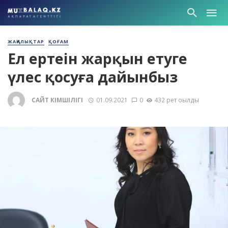
ЖАҢАЛЫҚТАР
ҚОҒАМ
Ел ертеңін жарқын етуге
үлес қосуға дайынбыз
САЙТ ӘКІМШІЛІГІ
01.09.2021
0
432 рет оқылды