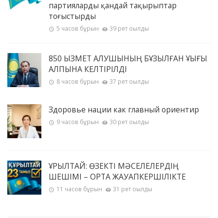
партияларды қандай тақырыптар
тоғыстырды
5 часов бұрын
39 рет оқылды
850 ҚЫЗМЕТ АЛУШЫНЫҢ БҰЗЫЛҒАН ҚҰҚЫҒЫ
ҚАЛПЫНА КЕЛТІРІЛДІ
8 часов бұрын
37 рет оқылды
Здоровье нации как главный ориентир
9 часов бұрын
30 рет оқылды
ҚҰРЫЛТАЙ: ӨЗЕКТІ МӘСЕЛЕЛЕРДІҢ
ШЕШІМІ – ОРТАҚ ЖАУАПКЕРШІЛІКТЕ
11 часов бұрын
31 рет оқылды