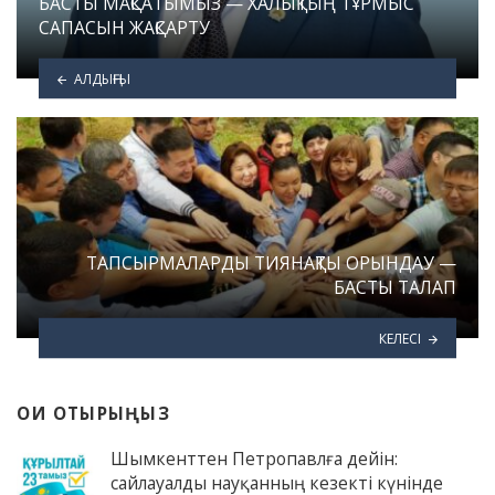
БАСТЫ МАҚСАТЫМЫЗ — ХАЛЫҚТЫҢ ТҰРМЫС
САПАСЫН ЖАҚСАРТУ
АЛДЫҢҒЫ
ТАПСЫРМАЛАРДЫ ТИЯНАҚТЫ ОРЫНДАУ —
БАСТЫ ТАЛАП
КЕЛЕСІ
ОҚИ ОТЫРЫҢЫЗ
Шымкенттен Петропавлға дейін:
сайлауалды науқанның кезекті күнінде