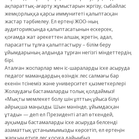
ақпараттық-ағарту жұмыстарын жүргізу, сыбайлас
жемқорлыққа қарсы иммунитеті қалыптасқан
жастар тәрбиелеу. Ел ертеңі ЖОО-ның
аудиториясында қалыптасатынын ескерсек,
қоғамда жат әрекеттен алшақ жүретін, адал,
парасатты тұлға қалыптастыру – білім беру
ұйымдарының алдында тұрған негізгі міндеттердің
бірі.
​Аталған жоспарлар мен іс-шараларды іске асыруда
педагог мамандардың өзіндік үлес салмағы бар
екенін түсінеміз және университет қызметкерлері
Жолаудағы бастамаларды толық қолдаймыз!
«Мықты мемлекет болу үшін ұлттың ұйыса білуі
айрықша маңызды. Шын мәнінде, ұйымдасқан
ұтады» — деп ел Президенті атап өткендей,
ауқымды бастамаларды іске асыруда белсенді
азаматтық ұстанымымызды көрсетіп, ел ертеңін
жарқын етуге үлес қосуға дайынбыз.