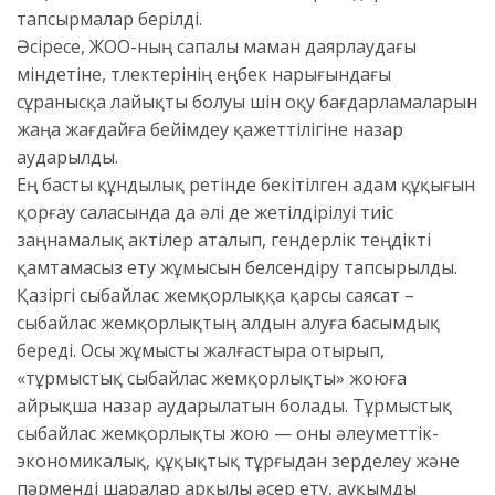
тапсырмалар берілді.
Әсіресе, ЖОО-ның сапалы маман даярлаудағы
міндетіне, түлектерінің еңбек нарығындағы
сұранысқа лайықты болуы үшін оқу бағдарламаларын
жаңа жағдайға бейімдеу қажеттілігіне назар
аударылды.
Ең басты құндылық ретінде бекітілген адам құқығын
қорғау саласында да әлі де жетілдірілуі тиіс
заңнамалық актілер аталып, гендерлік теңдікті
қамтамасыз ету жұмысын белсендіру тапсырылды.
​Қазіргі сыбайлас жемқорлыққа қарсы саясат –
сыбайлас жемқорлықтың алдын алуға басымдық
береді. Осы жұмысты жалғастыра отырып,
«тұрмыстық сыбайлас жемқорлықты» жоюға
айрықша назар аударылатын болады. Тұрмыстық
сыбайлас жемқорлықты жою — оны әлеуметтік-
экономикалық, құқықтық тұрғыдан зерделеу және
пәрменді шаралар арқылы әсер ету, ауқымды