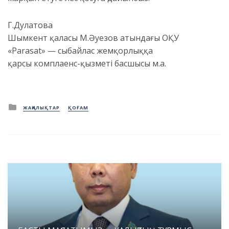
Г.Дулатова
Шымкент қаласы М.Әуезов атындағы ОҚУ
«Parasat» — сыбайлас жемқорлыққа
қарсы комплаенс-қызметі басшысы м.а.
Posted
ЖАҢАЛЫҚТАР
ҚОҒАМ
in