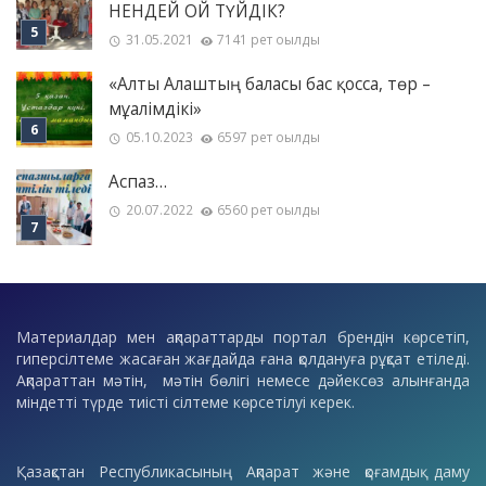
НЕНДЕЙ ОЙ ТҮЙДІК?
31.05.2021
7141 рет оқылды
«Алты Алаштың баласы бас қосса, төр –
мұғалімдікі»
05.10.2023
6597 рет оқылды
Аспаз…
20.07.2022
6560 рет оқылды
Материалдар мен ақпараттарды портал брендін көрсетіп,
гиперсілтеме жасаған жағдайда ғана қолдануға рұқсат етіледі.
Ақпараттан мәтін, мәтін бөлігі немесе дәйексөз алынғанда
міндетті түрде тиісті сілтеме көрсетілуі керек.
Қазақстан Республикасының Ақпарат және қоғамдық даму