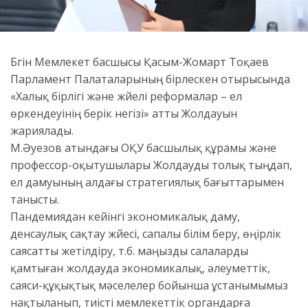
Бүгін Мемлекет басшысы Қасым-Жомарт Тоқаев
Парламент Палаталарының бірлескен отырысында
«Халық бірлігі және жүйелі реформалар – ел
өркендеуінің берік негізі» атты Жолдауын
жариялады.
М.Әуезов атындағы ОҚУ басшылық құрамы және
профессор-оқытушылары Жолдауды толық тыңдап,
ел дамуының алдағы стратегиялық бағыттарымен
танысты.
Пандемиядан кейінгі экономикалық даму,
денсаулық сақтау жүйесі, сапалы білім беру, өңірлік
саясатты жетілдіру, т.б. маңызды салаларды
қамтыған жолдауда экономикалық, әлеуметтік,
саяси-құқықтық мәселелер бойынша ұстанымымыз
нақтыланып, тиісті мемлекеттік органдарға