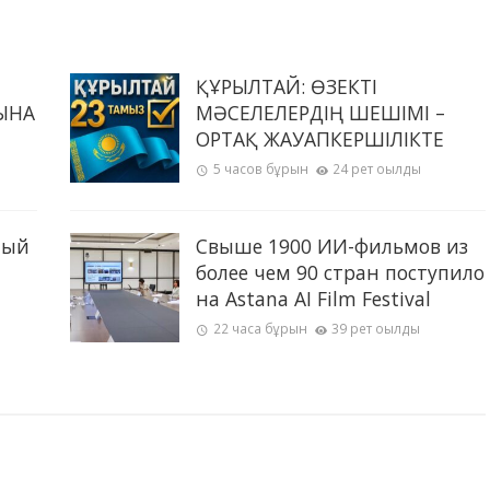
ҚҰРЫЛТАЙ: ӨЗЕКТІ
ЫНА
МӘСЕЛЕЛЕРДІҢ ШЕШІМІ –
ОРТАҚ ЖАУАПКЕРШІЛІКТЕ
5 часов бұрын
24 рет оқылды
ный
Свыше 1900 ИИ-фильмов из
более чем 90 стран поступило
на Astana AI Film Festival
22 часа бұрын
39 рет оқылды