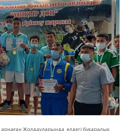
а арнаған Жолдауларында елдегі бұқаралық