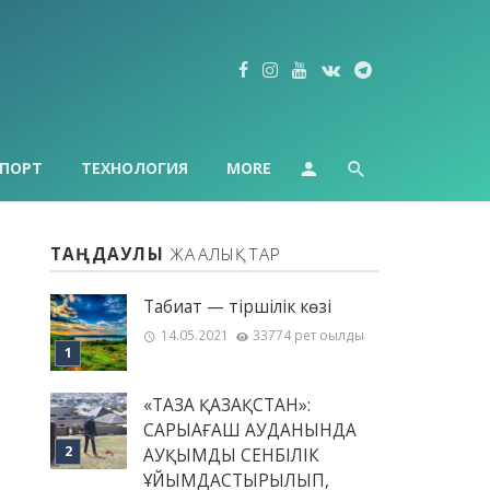
ПОРТ
ТЕХНОЛОГИЯ
MORE
ТАҢДАУЛЫ
ЖАҢАЛЫҚТАР
Табиғат — тіршілік көзі
14.05.2021
33774 рет оқылды
«ТАЗА ҚАЗАҚСТАН»:
САРЫАҒАШ АУДАНЫНДА
АУҚЫМДЫ СЕНБІЛІК
ҰЙЫМДАСТЫРЫЛЫП,