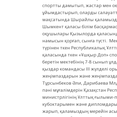
спортты дамытып, жастар мен о
ұйымдастырып, оларды салауатты
мақсатында Шырайлы қаламызда
Шымкент қаласы білім басқарма
оқушылары Қызылорда қаласында
намысын қорғап, сынға түсті. 
түрінен өткен Республикалық Ұл
қаласында өткен «Ұшқыр Доп» сп
беретін мектебінің 7-8 сынып ұл
қыздар командасы III жүлделі о
жеңімпаздарын және жеңімпазд
Тұрсынбеков Әли, Дарибаева Мөл
пәні мұғалімдерін Қазақстан Ре
министрлігінің Ұлттық ғылыми-
кубоктарымен және дипломдары
жарып, қаламыздың мерейін ас