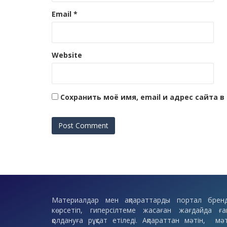
Email
*
Website
Сохранить моё имя, email и адрес сайта
Материалдар мен ақпараттарды портал бренд
көрсетіп, гиперсілтеме жасаған жағдайда ға
қолдануға рұқсат етіледі. Ақпараттан мәтін, мәт