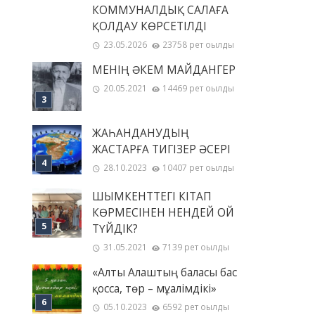
КОММУНАЛДЫҚ САЛАҒА
ҚОЛДАУ КӨРСЕТІЛДІ
23.05.2026
23758 рет оқылды
МЕНІҢ ƏКЕМ МАЙДАНГЕР
20.05.2021
14469 рет оқылды
ЖАҺАНДАНУДЫҢ
ЖАСТАРҒА ТИГІЗЕР ӘСЕРІ
28.10.2023
10407 рет оқылды
ШЫМКЕНТТЕГІ КІТАП
КӨРМЕСІНЕН НЕНДЕЙ ОЙ
ТҮЙДІК?
31.05.2021
7139 рет оқылды
«Алты Алаштың баласы бас
қосса, төр – мұғалімдікі»
05.10.2023
6592 рет оқылды