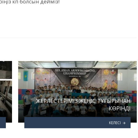
ңіз көп болсын дейміз!
ЖЕРЛЕСТЕРІМІЗ ЖЕҢІС ТҰҒЫРЫНАН
КӨРІНДІ
КЕЛЕСІ