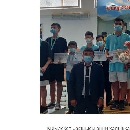
Мемлекет басшысы өзінің халыққ