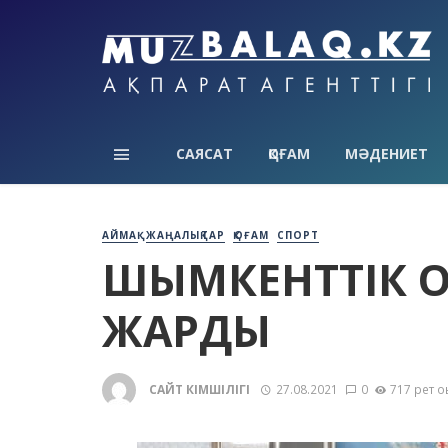
САЯСАТ
ҚОҒАМ
МӘДЕНИЕТ
АЙМАҚ
ЖАҢАЛЫҚТАР
ҚОҒАМ
СПОРТ
ШЫМКЕНТТІК О
ЖАРДЫ
САЙТ ӘКІМШІЛІГІ
27.08.2021
0
717 рет о