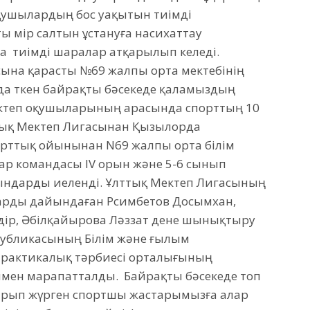
қушылардың бос уақытын тиімді
 өмір салтын ұстануға насихаттау
 тиімді шаралар атқарылып келеді.
сына қарасты №69 жалпы орта мектебінің
 өткен байрақты бәсекеде қаламыздың
Мектеп оқушыларының арасында спорттың 10
ттық Мектеп Лигасынан Қызылорда
орттық ойынынан N69 жалпы орта білім
дар командасы IV орын және 5-6 сынып
рындарды иеленді. Ұлттық Мектеп Лигасының
арды дайындаған Рсимбетов Досымхан,
дір, Әбілқайырова Ләззат дене шынықтыру
спубликасының Білім және ғылым
практикалық тәрбиесі орталығының
мен марапатталды. Байрақты бәсекеде топ
ырып жүрген спортшы жастарымызға алар