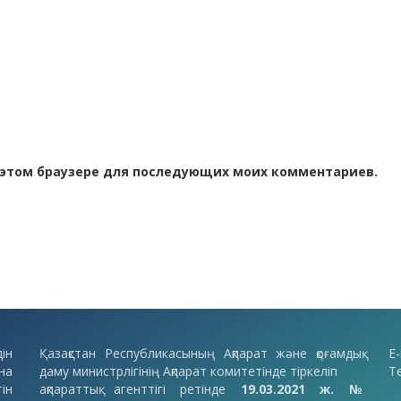
 в этом браузере для последующих моих комментариев.
ін
Қазақстан Республикасының Ақпарат және қоғамдық
E-
на
даму министрлігінің Ақпарат комитетінде тіркеліп
Т
ін
ақпараттық агенттігі ретінде
19.03.2021 ж. №