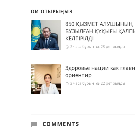
ОҚИ ОТЫРЫҢЫЗ
850 ҚЫЗМЕТ АЛУШЫНЫҢ
БҰЗЫЛҒАН ҚҰҚЫҒЫ ҚАЛП
КЕЛТІРІЛДІ
2 часа бұрын
23 рет оқылды
Здоровье нации как глав
ориентир
3 часа бұрын
22 рет оқылды
COMMENTS