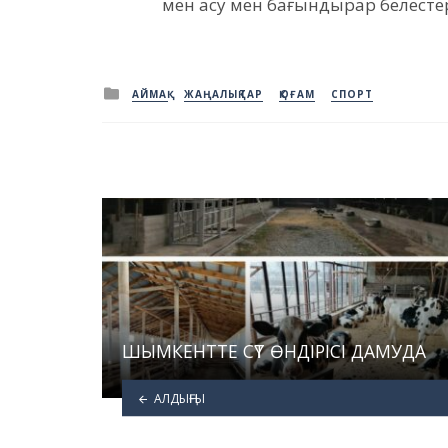
мен асу мен бағындырар белестері
Posted
АЙМАҚ
ЖАҢАЛЫҚТАР
ҚОҒАМ
СПОРТ
in
ШЫМКЕНТТЕ СҮТ ӨНДІРІСІ ДАМУДА
АЛДЫҢҒЫ