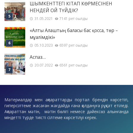
ШЫМКЕНТТЕГІ КІТАП КӨРМЕСІНЕН
НЕНДЕЙ ОЙ ТҮЙДІК?
31.05.2021
7141 рет оқылды
«Алты Алаштың баласы бас қосса, төр –
мұғалімдікі»
05.10.2023
6597 рет оқылды
Аспаз…
20.07.2022
6561 рет оқылды
Материалдар мен ақпараттарды портал брендін көрсетіп,
гиперсілтеме жасаған жағдайда ғана қолдануға рұқсат етіледі.
Ақпараттан мәтін, мәтін бөлігі немесе дәйексөз алынғанда
міндетті түрде тиісті сілтеме көрсетілуі керек.