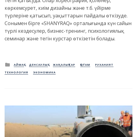
тегін қатысуда. Олар хореография, қолөнер,
көркемсурет, киім дизайны және т.б. үйірме
түрлеріне қатысып, уақыттарын пайдалы өткізуде.
Сонымен бірге «SHANYRAQ» орталығында күн сайын
түрлі кездесулер, бизнес-тренинг, психологиялық
семинар және тегін курстар өткізетін болады.
Posted
АЙМАҚ
ДЕНСАУЛЫҚ
ЖАҢАЛЫҚТАР
ҚОҒАМ
РУХАНИЯТ
in
ТЕХНОЛОГИЯ
ЭКОНОМИКА