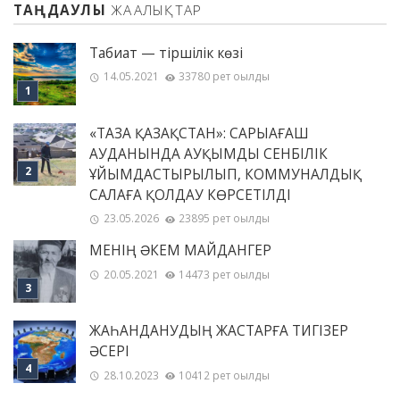
ТАҢДАУЛЫ
ЖАҢАЛЫҚТАР
Табиғат — тіршілік көзі
14.05.2021
33780 рет оқылды
«ТАЗА ҚАЗАҚСТАН»: САРЫАҒАШ
АУДАНЫНДА АУҚЫМДЫ СЕНБІЛІК
ҰЙЫМДАСТЫРЫЛЫП, КОММУНАЛДЫҚ
САЛАҒА ҚОЛДАУ КӨРСЕТІЛДІ
23.05.2026
23895 рет оқылды
МЕНІҢ ƏКЕМ МАЙДАНГЕР
20.05.2021
14473 рет оқылды
ЖАҺАНДАНУДЫҢ ЖАСТАРҒА ТИГІЗЕР
ӘСЕРІ
28.10.2023
10412 рет оқылды