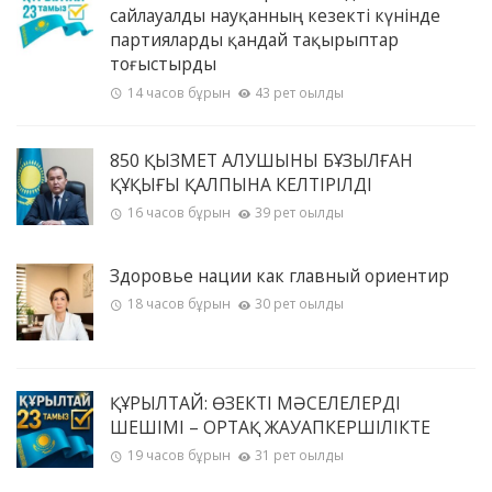
сайлауалды науқанның кезекті күнінде
партияларды қандай тақырыптар
тоғыстырды
14 часов бұрын
43 рет оқылды
850 ҚЫЗМЕТ АЛУШЫНЫҢ БҰЗЫЛҒАН
ҚҰҚЫҒЫ ҚАЛПЫНА КЕЛТІРІЛДІ
16 часов бұрын
39 рет оқылды
Здоровье нации как главный ориентир
18 часов бұрын
30 рет оқылды
ҚҰРЫЛТАЙ: ӨЗЕКТІ МӘСЕЛЕЛЕРДІҢ
ШЕШІМІ – ОРТАҚ ЖАУАПКЕРШІЛІКТЕ
19 часов бұрын
31 рет оқылды