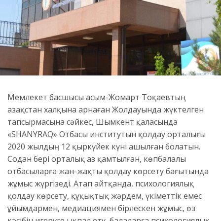
Мемлекет басшысы Қасым-Жомарт Тоқаевтың
Қазақстан халқына арнаған Жолдауында жүктелген
тапсырмасына сәйкес, Шымкент қаласында
«SHANYRAQ» Отбасы институтын қолдау орталығы
2020 жылдың 12 қыркүйек күні ашылған болатын.
Содан бері орталық аз қамтылған, көпбалалы
отбасыларға жан-жақты қолдау көрсету бағытында
жұмыс жүргізеді. Атап айтқанда, психологиялық
қолдау көрсету, құқықтық жәрдем, үкіметтік емес
ұйымдармен, медиациямен бірлескен жұмыс, өз
кәсібін игеруге ықпал ету, балаларға психологиялық