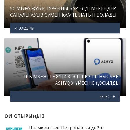
50 МЫҢҒА ЖУЫҚ ТҰРҒЫНЫ БАР ЕЛДІ МЕКЕНДЕР
САПАЛЫ АУЫЗ СУМЕН ҚАМТЫЛАТЫН БОЛАДЫ
АЛДЫҢҒЫ
ШЫМКЕНТТЕ 8114 КӘСІПКЕРЛІК НЫСАНЫ
ASHYQ ЖҮЙЕСІНЕ ҚОСЫЛДЫ
КЕЛЕСІ
ОҚИ ОТЫРЫҢЫЗ
Шымкенттен Петропавлға дейін: