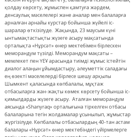
қолдау көрсету, жұмыспен қамтуға жәрдем,
денсаулық мәселелері және аналар мен балаларға
арналған арнайы курстар бойынша жүйелі іс-
шаралар өткізілуде. Жақында, 23 маусым күні
ынтымақтастықты жүзеге асыру мақсатында
орталықта «Нұрсәт» өнер мектебімен бірлескен
меморандум түзілді. Меморандум мақсаты –
мемлекет пен ҮЕҰ арасында тиімді жұмыс істейтін
диалог алаңын ұйымдастыру, әлеуметтік саладағы
ең өзекті мәселелерді бірлесе шешу арқылы
Шымкент қаласында көпбалалы, мұқтаж
отбасыларға жан-жақты көмек көрсету бойынша іс-
қимылдарды жүзеге асыру. Аталған меморандум
аясында «Shanyraq» орталығына тіркелген отбасы
балаларына тегін жолдамалар ұсынылып, жұмыстар
жүргізілуде. Көпбалалы отбасылардың 40-тан астам
балалары «Нұрсәт» өнер мектебіндегі үйірмелерге