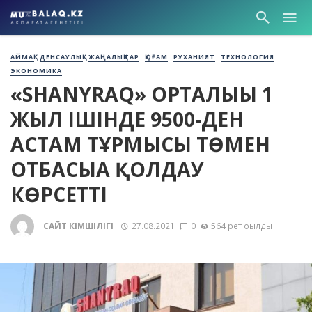
АЙМАҚ
ДЕНСАУЛЫҚ
ЖАҢАЛЫҚТАР
ҚОҒАМ
РУХАНИЯТ
ТЕХНОЛОГИЯ
ЭКОНОМИКА
«SHANYRAQ» ОРТАЛЫҒЫ 1
ЖЫЛ ІШІНДЕ 9500-ДЕН
АСТАМ ТҰРМЫСЫ ТӨМЕН
ОТБАСЫҒА ҚОЛДАУ
КӨРСЕТТІ
САЙТ ӘКІМШІЛІГІ
27.08.2021
0
564 рет оқылды