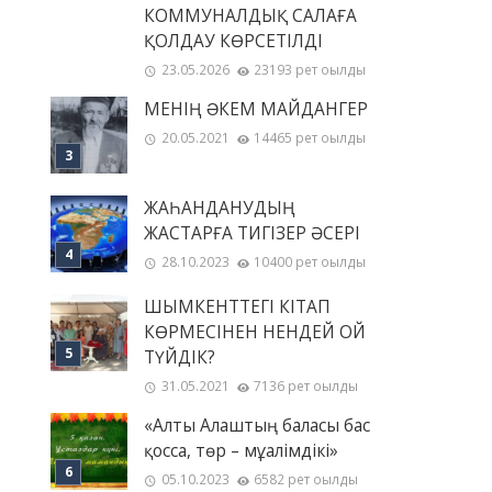
КОММУНАЛДЫҚ САЛАҒА
ҚОЛДАУ КӨРСЕТІЛДІ
23.05.2026
23193 рет оқылды
МЕНІҢ ƏКЕМ МАЙДАНГЕР
20.05.2021
14465 рет оқылды
ЖАҺАНДАНУДЫҢ
ЖАСТАРҒА ТИГІЗЕР ӘСЕРІ
28.10.2023
10400 рет оқылды
ШЫМКЕНТТЕГІ КІТАП
КӨРМЕСІНЕН НЕНДЕЙ ОЙ
ТҮЙДІК?
31.05.2021
7136 рет оқылды
«Алты Алаштың баласы бас
қосса, төр – мұғалімдікі»
05.10.2023
6582 рет оқылды