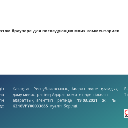
 в этом браузере для последующих моих комментариев.
ін
Қазақстан Республикасының Ақпарат және қоғамдық
E-
на
даму министрлігінің Ақпарат комитетінде тіркеліп
Т
ін
ақпараттық агенттігі ретінде
19.03.2021 ж. №
де
KZ18VPY00033655
куәлігі берілді.