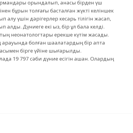
н армандары орындалып, анасы бірден үш
інен бұрын толғағы басталған жүкті келіншек
п қалу үшін дәрігерлер кесарь тілігін жасап,
 алды. Дүниеге екі қыз, бір ұл бала келді.
тың неонатологтары ерекше күтім жасады.
қарауында болған шақалақтардың бір апта
насымен бірге үйіне шығарылды.
алада 19 797 сәби дүние есігін ашқан. Олардың