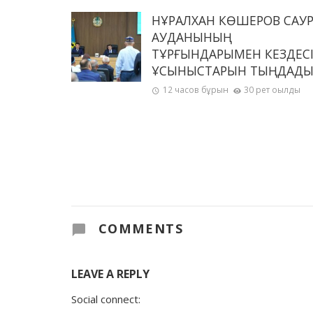
НҰРАЛХАН КӨШЕРОВ САУ
АУДАНЫНЫҢ
ТҰРҒЫНДАРЫМЕН КЕЗДЕСІ
ҰСЫНЫСТАРЫН ТЫҢДАД
12 часов бұрын
30 рет оқылды
COMMENTS
LEAVE A REPLY
Social connect: