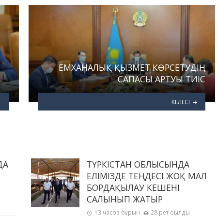
ЕМХАНАЛЫҚ ҚЫЗМЕТ КӨРСЕТУДІҢ
САПАСЫ АРТУЫ ТИІС
КЕЛЕСІ
ДА
ТҮРКІСТАН ОБЛЫСЫНДА
ЕЛІМІЗДЕ ТЕҢДЕСІ ЖОҚ МАЛ
БОРДАҚЫЛАУ КЕШЕНІ
САЛЫНЫП ЖАТЫР
13 часов бұрын
28 рет оқылды