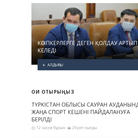
КӘСІПКЕРЛЕРГЕ ДЕГЕН ҚОЛДАУ АРТЫП
КЕЛЕДІ
АЛДЫҢҒЫ
ОҚИ ОТЫРЫҢЫЗ
ТҮРКІСТАН ОБЛЫСЫ САУРАН АУДАНЫН
ЖАҢА СПОРТ КЕШЕНІ ПАЙДАЛАНУҒА
БЕРІЛДІ
12 часов бұрын
29 рет оқылды