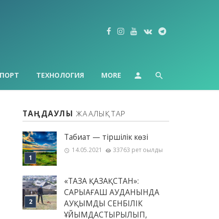
ПОРТ
ТЕХНОЛОГИЯ
MORE
ТАҢДАУЛЫ
ЖАҢАЛЫҚТАР
Табиғат — тіршілік көзі
14.05.2021
33763 рет оқылды
«ТАЗА ҚАЗАҚСТАН»:
САРЫАҒАШ АУДАНЫНДА
АУҚЫМДЫ СЕНБІЛІК
ҰЙЫМДАСТЫРЫЛЫП,