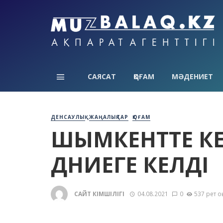
САЯСАТ
ҚОҒАМ
МӘДЕНИЕТ
ДЕНСАУЛЫҚ
ЖАҢАЛЫҚТАР
ҚОҒАМ
ШЫМКЕНТТЕ КЕ
ДҮНИЕГЕ КЕЛДІ
САЙТ ӘКІМШІЛІГІ
04.08.2021
0
537 рет о