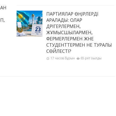
РАН
ПАРТИЯЛАР ӨҢІРЛЕРДІ
П,
АРАЛАДЫ: ОЛАР
Ы
ДӘРІГЕРЛЕРМЕН,
ЖҰМЫСШЫЛАРМЕН,
ФЕРМЕРЛЕРМЕН ЖӘНЕ
СТУДЕНТТЕРМЕН НЕ ТУРАЛЫ
СӨЙЛЕСТІ?
17 часов бұрын
65 рет оқылды