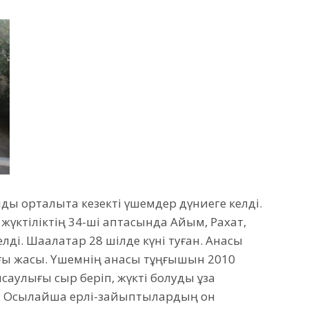
қ орталықта кезекті үшемдер дүниеге келді.
үктіліктің 34-ші аптасында Айым, Рахат,
лді. Шақалақтар 28 шілде күні туған. Анасы
ғы жақсы. Үшемнің анасы тұңғышын 2010
саулығы сыр беріп, жүкті болуды ұзақ
. Осылайша ерлі-зайыптылардың он