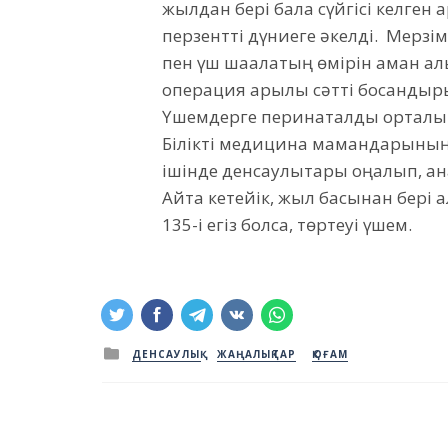
жылдан бері бала сүйгісі келге
перзентті дүниеге әкелді. Мерзім
пен үш шақалақтың өмірін аман алы
операция арқылы сәтті босандырып
Үшемдерге перинаталдық орталық
Білікті медицина мамандарының 
ішінде денсаулықтары оңалып, а
Айта кетейік, жыл басынан бері қ
135-і егіз болса, төртеуі үшем.
Posted
ДЕНСАУЛЫҚ
ЖАҢАЛЫҚТАР
ҚОҒАМ
in