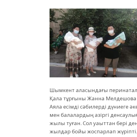
Шымкент қаласындағы перинаталды
Қала тұрғыны Жанна Мелдешова ж
Аяла есімді сәбилерді дүниеге әке
мен балалардың қазіргі денсаулы
жылы туған. Сол уақыттан бері ден
жылдар бойы жоспарлап жүріпті