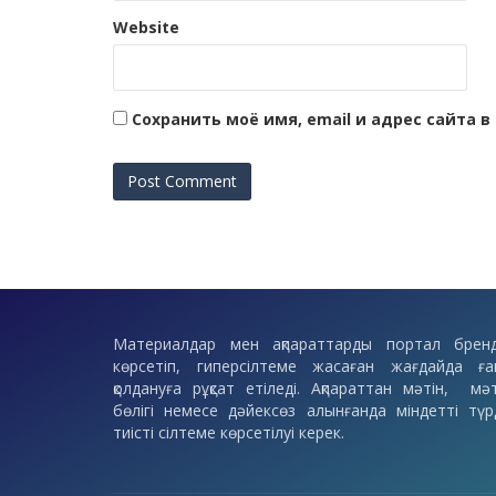
Website
Сохранить моё имя, email и адрес сайта
Материалдар мен ақпараттарды портал бренд
көрсетіп, гиперсілтеме жасаған жағдайда ға
қолдануға рұқсат етіледі. Ақпараттан мәтін, мәт
бөлігі немесе дәйексөз алынғанда міндетті түр
тиісті сілтеме көрсетілуі керек.