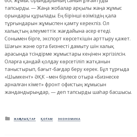
бос жұмыс орындарының санын ұлғайтуды
тапсырды. — Жаңа жобалар арқылы жаңа жұмыс
орындары құрылады. Ең бірінші өзіміздің қала
тұрғындарын жұмыспен қамту керекпіз. Ол
халықтың әлеуметтік жағдайына әсер етеді.
Сонымен бірге, экспорт көрсеткішін арттыру қажет.
Шағын және орта бизнесті дамыту үшін халық
арасында түсіндірме жұмыстары кеңінен жүргізілсін.
Оларға қандай қолдау көрсетіліп жатқанын
таныстырып, бағыт-бағдар беру керек. Бұл тұрғыда
«Шымкент» ӘҚК –мен бірлесе отыра «Бизнеске
арналған үкімет» фронт офистың жұмысын
жандандырыңдар, — деп тапсырды шаһар басшысы.
Posted
ЖАҢАЛЫҚТАР
ҚОҒАМ
ЭКОНОМИКА
in