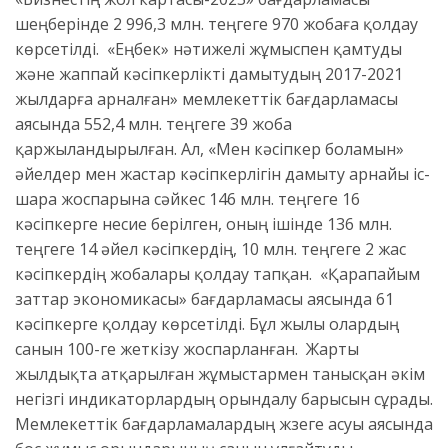
шеңберінде 2 996,3 млн. теңгеге 970 жобаға қолдау
көрсетілді. «Еңбек» нәтижелі жұмыспен қамтуды
және жаппай кәсіпкерлікті дамытудың 2017-2021
жылдарға арналған» мемлекеттік бағдарламасы
аясында 552,4 млн. теңгеге 39 жоба
қаржыландырылған. Ал, «Мен кәсіпкер боламын»
әйелдер мен жастар кәсіпкерлігін дамыту арнайы іс-
шара жоспарына сәйкес 146 млн. теңгеге 16
кәсіпкерге несие берілген, оның ішінде 136 млн.
теңгеге 14 әйел кәсіпкердің, 10 млн. теңгеге 2 жас
кәсіпкердің жобалары қолдау тапқан. «Қарапайым
заттар экономикасы» бағдарламасы аясында 61
кәсіпкерге қолдау көрсетілді. Бұл жылы олардың
санын 100-ге жеткізу жоспарланған. Жарты
жылдықта атқарылған жұмыстармен танысқан әкім
негізгі индикаторлардың орындалу барысын сұрады.
Мемлекеттік бағдарламалардың жүзеге асуы аясында