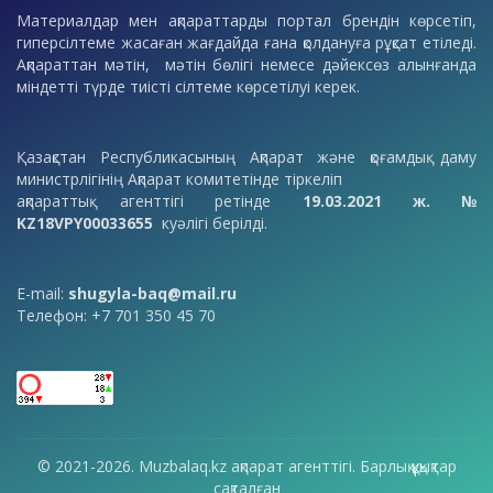
Материалдар мен ақпараттарды портал брендін көрсетіп,
гиперсілтеме жасаған жағдайда ғана қолдануға рұқсат етіледі.
Ақпараттан мәтін, мәтін бөлігі немесе дәйексөз алынғанда
міндетті түрде тиісті сілтеме көрсетілуі керек.
Қазақстан Республикасының Ақпарат және қоғамдық даму
министрлігінің Ақпарат комитетінде тіркеліп
ақпараттық агенттігі ретінде
19.03.2021 ж. №
KZ18VPY00033655
куәлігі берілді.
E-mail:
shugyla-baq@mail.ru
Телефон: +7 701 350 45 70
© 2021-2026. Muzbalaq.kz ақпарат агенттігі. Барлық құқықтар
сақталған