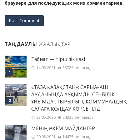
браузере для последующих моих комментариев.
ТАҢДАУЛЫ
ЖАҢАЛЫҚТАР
Табиғат — тіршілік көзі
14.05.2021
33786 рет оқылды
«ТАЗА ҚАЗАҚСТАН»: САРЫАҒАШ
АУДАНЫНДА АУҚЫМДЫ СЕНБІЛІК
ҰЙЫМДАСТЫРЫЛЫП, КОММУНАЛДЫҚ
САЛАҒА ҚОЛДАУ КӨРСЕТІЛДІ
23.05.2026
24320 рет оқылды
МЕНІҢ ƏКЕМ МАЙДАНГЕР
20.05.2021
14475 рет оқылды