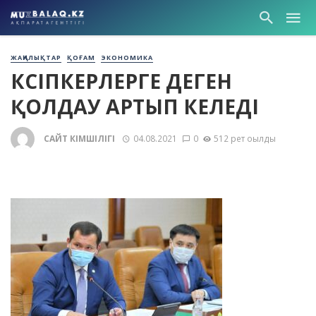
ЖАҢАЛЫҚТАР
ҚОҒАМ
ЭКОНОМИКА
КӘСІПКЕРЛЕРГЕ ДЕГЕН
ҚОЛДАУ АРТЫП КЕЛЕДІ
САЙТ ӘКІМШІЛІГІ
04.08.2021
0
512 рет оқылды