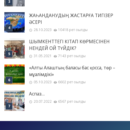
ЖАҺАНДАНУДЫҢ ЖАСТАРҒА ТИГІЗЕР
ӘСЕРІ
28.10.2023
10418 рет оқылды
ШЫМКЕНТТЕГІ КІТАП КӨРМЕСІНЕН
НЕНДЕЙ ОЙ ТҮЙДІК?
31.05.2021
7143 рет оқылды
«Алты Алаштың баласы бас қосса, төр –
мұғалімдікі»
05.10.2023
6602 рет оқылды
Аспаз…
20.07.2022
6567 рет оқылды