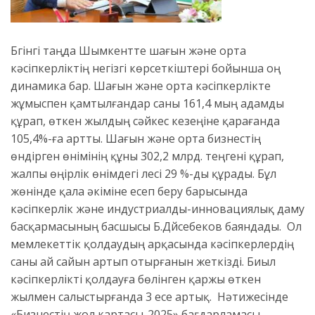
Бүгінгі таңда Шымкентте шағын және орта
кәсіпкерліктің негізгі көрсеткіштері бойынша оң
динамика бар. Шағын және орта кәсіпкерлікте
жұмыспен қамтылғандар саны 161,4 мың адамды
құрап, өткен жылдың сәйкес кезеңіне қарағанда
105,4%-ға артты. Шағын және орта бизнестің
өндірген өнімінің құны 302,2 млрд. теңгені құрап,
жалпы өңірлік өнімдегі үлесі 29 %-ды құрады. Бұл
жөнінде қала әкіміне есеп беру барысында
кәсіпкерлік және индустриалды-инновациялық даму
басқармасының басшысы Б.Дүйсебеков баяндады. Ол
мемлекеттік қолдаудың арқасында кәсіпкерлердің
саны ай сайын артып отырғанын жеткізді. Биыл
кәсіпкерлікті қолдауға бөлінген қаржы өткен
жылмен салыстырғанда 3 есе артық. Нәтижесінде
«Бизнестің жол картасы-2025» бағдарламасы