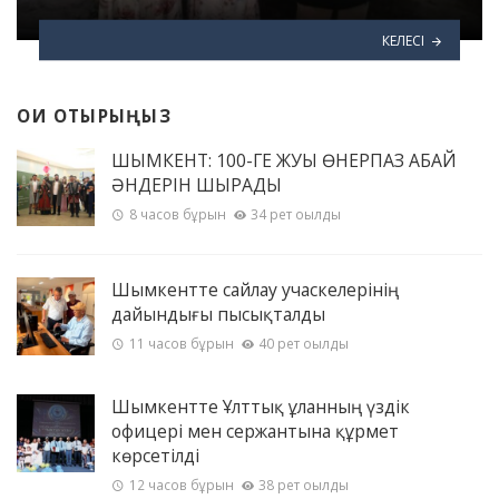
КЕЛЕСІ
ОҚИ ОТЫРЫҢЫЗ
ШЫМКЕНТ: 100-ГЕ ЖУЫҚ ӨНЕРПАЗ АБАЙ
ӘНДЕРІН ШЫРҚАДЫ
8 часов бұрын
34 рет оқылды
Шымкентте сайлау учаскелерінің
дайындығы пысықталды
11 часов бұрын
40 рет оқылды
Шымкентте Ұлттық ұланның үздік
офицері мен сержантына құрмет
көрсетілді
12 часов бұрын
38 рет оқылды