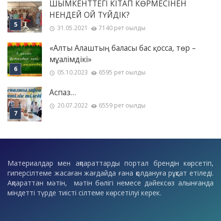
ШЫМКЕНТТЕГІ КІТАП КӨРМЕСІНЕН
НЕНДЕЙ ОЙ ТҮЙДІК?
31.05.2021
7140 рет оқылды
«Алты Алаштың баласы бас қосса, төр –
мұғалімдікі»
05.10.2023
6595 рет оқылды
Аспаз…
20.07.2022
6559 рет оқылды
Материалдар мен ақпараттарды портал брендін көрсетіп,
гиперсілтеме жасаған жағдайда ғана қолдануға рұқсат етіледі.
Ақпараттан мәтін, мәтін бөлігі немесе дәйексөз алынғанда
міндетті түрде тиісті сілтеме көрсетілуі керек.