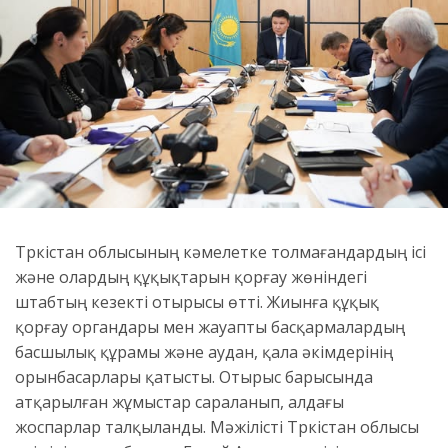
Түркістан облысының кәмелетке толмағандардың ісі
және олардың құқықтарын қорғау жөніндегі
штабтың кезекті отырысы өтті. Жиынға құқық
қорғау органдары мен жауапты басқармалардың
басшылық құрамы және аудан, қала әкімдерінің
орынбасарлары қатысты. Отырыс барысында
атқарылған жұмыстар сараланып, алдағы
жоспарлар талқыланды. Мәжілісті Түркістан облысы