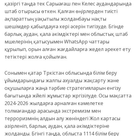
қазіргі таңда тек Сарыағаш пен Келес аудандарында
штаб отырысы өткен. Қалған өңірлерден тиісті
ақпараттың уақытылы жолданбауы нақты
шешімдер қабылдауға кері әсерін тигізуде. Бүгінде
барлық аудан, қала әкімдіктері мен облыстық штаб
мүшелерінің қатысуымен WhatsApp чаттары
құрылып, орын алған жағдайларға жедел әрекет ету
тетіктері жолға қойылған.
Сонымен қатар Түркістан облысында білім беру
ұйымдарындағы жалпы ахуалды жақсарту және
оқушыларға жаңа тәрбие стратегияларын енгізу
бағытында жүйелі жұмыстар жүргізілуде. Осы мақсатта
2024-2026 жылдарға арналған кәмелетке
толмағандар арасында экстремизм мен
терроризмнің алдын алу жөніндегі Жол картасы
әзірленіп, барлық аудан, қала әкімдіктеріне
жолданды. Бүгінгі таңда, облыста 1114 білім беру