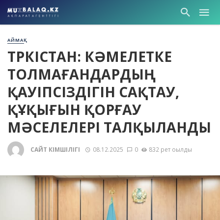
АЙМАҚ
ТҮРКІСТАН: КӘМЕЛЕТКЕ
ТОЛМАҒАНДАРДЫҢ
ҚАУІПСІЗДІГІН САҚТАУ,
ҚҰҚЫҒЫН ҚОРҒАУ
МӘСЕЛЕЛЕРІ ТАЛҚЫЛАНДЫ
САЙТ ӘКІМШІЛІГІ
08.12.2025
0
832 рет оқылды