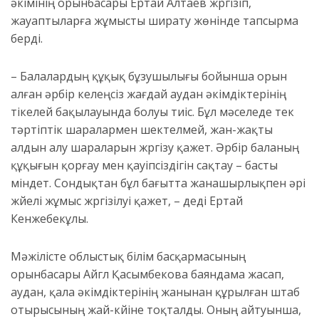
әкімінің орынбасары Ертай Алтаев жүргізіп,
жауаптыларға жұмысты ширату жөнінде тапсырма
берді.
– Балалардың құқық бұзушылығы бойынша орын
алған әрбір келеңсіз жағдай аудан әкімдіктерінің
тікелей бақылауында болуы тиіс. Бұл мәселеде тек
тәртіптік шаралармен шектелмей, жан-жақты
алдын алу шараларын жүргізу қажет. Әрбір баланың
құқығын қорғау мен қауіпсіздігін сақтау – басты
міндет. Сондықтан бұл бағытта жанашырлықпен әрі
жүйелі жұмыс жүргізілуі қажет, – деді Ертай
Кенжебекұлы.
Мәжілісте облыстық білім басқармасының
орынбасары Айгүл Қасымбекова баяндама жасап,
аудан, қала әкімдіктерінің жанынан құрылған штаб
отырысының жай-күйіне тоқталды. Оның айтуынша,