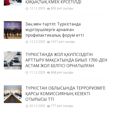
ҚҰҚЫҚТЫҚ КӨМЕК КӨРСЕТІЛДІ
12.12.2025
803 рет оқылды
Заң мен тәртіп: Түркістанда
жүргізушілерге арналған
профилактикалық форум өтті
12.12.2025
1017 рет оқылды
ТҮРКІСТАНДА ЖОЛ ҚАУІПСІЗДІГІН
АРТТЫРУ МАҚСАТЫНДА БИЫЛ 1700-ДЕН
АСТАМ ЖОЛ БЕЛГІСІ ОРНАТЫЛҒАН
11.12.2025
868 рет оқылды
ТҮРКІСТАН ОБЛЫСЫНДА ТЕРРОРИЗМГЕ
ҚАРСЫ КОМИССИЯНЫҢ КЕЗЕКТІ
ОТЫРЫСЫ ӨТТІ
02.12.2025
777 рет оқылды