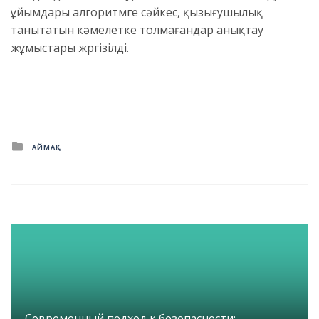
ұйымдары алгоритмге сәйкес, қызығушылық
танытатын кәмелетке толмағандар анықтау
жұмыстары жүргізілді.
Posted
АЙМАҚ
in
Современный подход к безопасности: