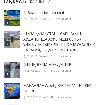
ТАҢДАУЛЫ
ЖАҢАЛЫҚТАР
Табиғат — тіршілік көзі
14.05.2021
33776 рет оқылды
«ТАЗА ҚАЗАҚСТАН»: САРЫАҒАШ
АУДАНЫНДА АУҚЫМДЫ СЕНБІЛІК
ҰЙЫМДАСТЫРЫЛЫП, КОММУНАЛДЫҚ
САЛАҒА ҚОЛДАУ КӨРСЕТІЛДІ
23.05.2026
23782 рет оқылды
МЕНІҢ ƏКЕМ МАЙДАНГЕР
20.05.2021
14472 рет оқылды
ЖАҺАНДАНУДЫҢ ЖАСТАРҒА ТИГІЗЕР
ӘСЕРІ
28.10.2023
10410 рет оқылды