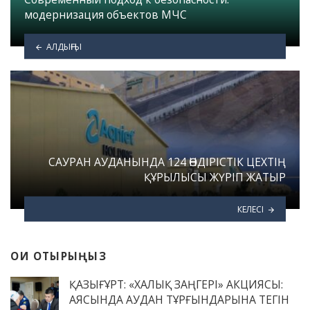
модернизация объектов МЧС
АЛДЫҢҒЫ
САУРАН АУДАНЫНДА 124 ӨНДІРІСТІК ЦЕХТІҢ
ҚҰРЫЛЫСЫ ЖҮРІП ЖАТЫР
КЕЛЕСІ
ОҚИ ОТЫРЫҢЫЗ
ҚАЗЫҒҰРТ: «ХАЛЫҚ ЗАҢГЕРІ» АКЦИЯСЫ:
АЯСЫНДА АУДАН ТҰРҒЫНДАРЫНА ТЕГІН