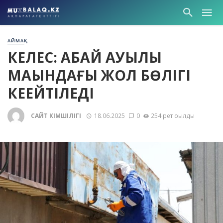
АЙМАҚ
КЕЛЕС: АБАЙ АУЫЛЫ
МАҢЫНДАҒЫ ЖОЛ БӨЛІГІ
КЕҢЕЙТІЛЕДІ
САЙТ ӘКІМШІЛІГІ
18.06.2025
0
254 рет оқылды