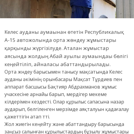
Келес ауданы аумағынан өтетін Республикалық
А-15 автожолында орта жөндеу жұмыстары
қарқынды жүргізілуде. Аталған жұмыстар
аясында жолдың Абай ауылы аумағындағы бөлігі
кеңейтіліп, айналасы абаттандырылады.
Орта жөндеу барысымен танысу мақсатында Келес
ауданы әкімінің орынбасары Мақсат Тұрдиев пен
аппарат басшысы Бақтияр Абдрахманов жұмыс
учаскесіне арнайы барып, мердігер мекеме
өкілдерімен кездесті. Олар құрылыс сапасына назар
аударып, белгіленген мерзімде аяқталуын қадағалау
қажеттігін атап өтті.
Жол жиегін кеңейту және абаттандыру барысында
заңсыз салынған құрылыстардың бұзылу жұмыстары