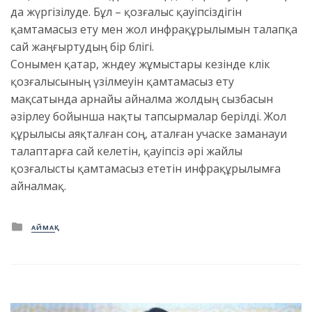
да жүргізілуде. Бұл – қозғалыс қауіпсіздігін
қамтамасыз ету мен жол инфрақұрылымын талапқа
сай жаңғыртудың бір бөлігі.
Сонымен қатар, жөндеу жұмыстары кезінде көлік
қозғалысының үзілмеуін қамтамасыз ету
мақсатында арнайы айналма жолдың сызбасын
әзірлеу бойынша нақты тапсырмалар берілді. Жол
құрылысы аяқталған соң, аталған учаске заманауи
талаптарға сай келетін, қауіпсіз әрі жайлы
қозғалысты қамтамасыз ететін инфрақұрылымға
айналмақ.
Posted
АЙМАҚ
in