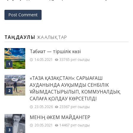
ТАҢДАУЛЫ
ЖАҢАЛЫҚТАР
Табиғат — тіршілік көзі
14.05.2021
33765 рет оқылды
«ТАЗА ҚАЗАҚСТАН»: САРЫАҒАШ
АУДАНЫНДА АУҚЫМДЫ СЕНБІЛІК
ҰЙЫМДАСТЫРЫЛЫП, КОММУНАЛДЫҚ
САЛАҒА ҚОЛДАУ КӨРСЕТІЛДІ
23.05.2026
23367 рет оқылды
МЕНІҢ ƏКЕМ МАЙДАНГЕР
20.05.2021
14467 рет оқылды