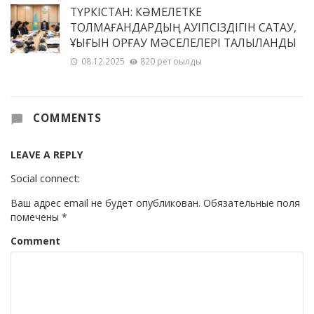
ТҮРКІСТАН: КӘМЕЛЕТКЕ
ТОЛМАҒАНДАРДЫҢ ҚАУІПСІЗДІГІН САҚТАУ,
ҚҰҚЫҒЫН ҚОРҒАУ МӘСЕЛЕЛЕРІ ТАЛҚЫЛАНДЫ
08.12.2025
820 рет оқылды
COMMENTS
LEAVE A REPLY
Social connect:
Ваш адрес email не будет опубликован.
Обязательные поля
помечены
*
Comment