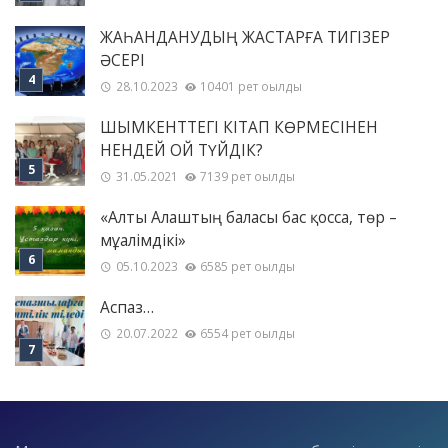
ЖАҺАНДАНУДЫҢ ЖАСТАРҒА ТИГІЗЕР
ӘСЕРІ
28.10.2023
10401 рет оқылды
ШЫМКЕНТТЕГІ КІТАП КӨРМЕСІНЕН
НЕНДЕЙ ОЙ ТҮЙДІК?
31.05.2021
7139 рет оқылды
«Алты Алаштың баласы бас қосса, төр –
мұғалімдікі»
05.10.2023
6585 рет оқылды
Аспаз…
20.07.2022
6554 рет оқылды