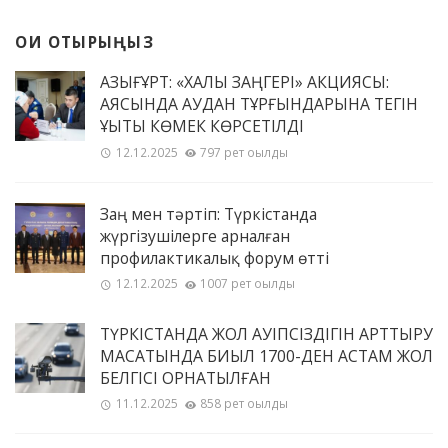
ОҚИ ОТЫРЫҢЫЗ
ҚАЗЫҒҰРТ: «ХАЛЫҚ ЗАҢГЕРІ» АКЦИЯСЫ:
АЯСЫНДА АУДАН ТҰРҒЫНДАРЫНА ТЕГІН
ҚҰҚЫҚТЫҚ КӨМЕК КӨРСЕТІЛДІ
12.12.2025
797 рет оқылды
Заң мен тәртіп: Түркістанда
жүргізушілерге арналған
профилактикалық форум өтті
12.12.2025
1007 рет оқылды
ТҮРКІСТАНДА ЖОЛ ҚАУІПСІЗДІГІН АРТТЫРУ
МАҚСАТЫНДА БИЫЛ 1700-ДЕН АСТАМ ЖОЛ
БЕЛГІСІ ОРНАТЫЛҒАН
11.12.2025
858 рет оқылды