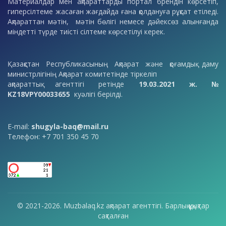
Материалдар мен ақпараттарды портал брендін көрсетіп,
гиперсілтеме жасаған жағдайда ғана қолдануға рұқсат етіледі.
Ақпараттан мәтін, мәтін бөлігі немесе дәйексөз алынғанда
міндетті түрде тиісті сілтеме көрсетілуі керек.
Қазақстан Республикасының Ақпарат және қоғамдық даму
министрлігінің Ақпарат комитетінде тіркеліп
ақпараттық агенттігі ретінде
19.03.2021 ж. №
KZ18VPY00033655
куәлігі берілді.
E-mail:
shugyla-baq@mail.ru
Телефон: +7 701 350 45 70
© 2021-2026. Muzbalaq.kz ақпарат агенттігі. Барлық құқықтар
сақталған