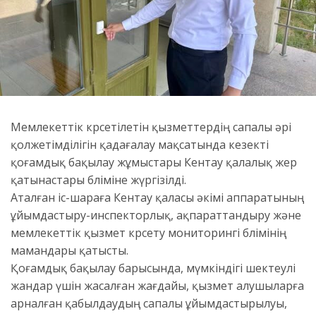
Мемлекеттік көрсетілетін қызметтердің сапалы әрі
қолжетімділігін қадағалау мақсатында кезекті
қоғамдық бақылау жұмыстары Кентау қалалық жер
қатынастары бөліміне жүргізілді.
Аталған іс-шараға Кентау қаласы әкімі аппаратының
ұйымдастыру-инспекторлық, ақпараттандыру және
мемлекеттік қызмет көрсету мониторингі бөлімінің
мамандары қатысты.
Қоғамдық бақылау барысында, мүмкіндігі шектеулі
жандар үшін жасалған жағдайы, қызмет алушыларға
арналған қабылдаудың сапалы ұйымдастырылуы,