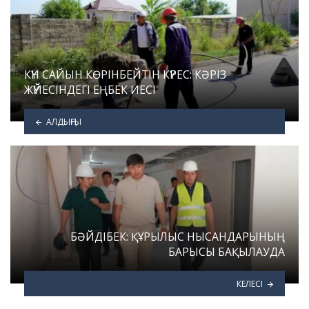
КҮН САЙЫН КӨРІНБЕЙТІН КҮРЕС: КӘРІЗ
ЖҮЙЕСІНДЕГІ ЕҢБЕК ИЕСІ
АЛДЫҢҒЫ
БӘЙДІБЕК: ҚҰРЫЛЫС НЫСАНДАРЫНЫҢ
БАРЫСЫ БАҚЫЛАУДА
КЕЛЕСІ