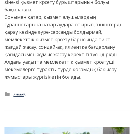
өзіне-өзі қызмет көрсету бұрыштарының болуы
бақыланды.
Сонымен қатар, қызмет алушылардың
сұраныстарына назар аудара отырып, өтініштерді
қарау кезінде әуре-сарсаңды болдырмай,
мемлекеттік қызмет көрсету барысында тиісті
жағдай жасау, сондай-ақ, клиентке бағдарлану
қағидасымен жұмыс жасау керектігі түсіндірілді.
Алдағы уақытта мемлекеттік қызмет көрсетуші
мекемелерге тұрақты түрде қоғамдық бақылау
жұмыстары жүргізілетін болады.
Posted
АЙМАҚ
in