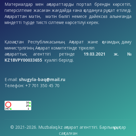
Материалдар мен ақпараттарды портал брендін көрсетіп,
гиперсілтеме жасаған жағдайда ғана қолдануға рұқсат етіледі.
Ақпараттан мәтін, мәтін бөлігі немесе дәйексөз алынғанда
міндетті түрде тиісті сілтеме көрсетілуі керек.
Қазақстан Республикасының Ақпарат және қоғамдық даму
министрлігінің Ақпарат комитетінде тіркеліп
ақпараттық агенттігі ретінде
19.03.2021 ж. №
KZ18VPY00033655
куәлігі берілді.
E-mail:
shugyla-baq@mail.ru
Телефон: +7 701 350 45 70
© 2021-2026. Muzbalaq.kz ақпарат агенттігі. Барлық құқықтар
сақталған