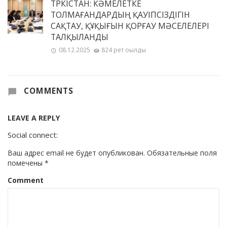
ТҮРКІСТАН: КӘМЕЛЕТКЕ
ТОЛМАҒАНДАРДЫҢ ҚАУІПСІЗДІГІН
САҚТАУ, ҚҰҚЫҒЫН ҚОРҒАУ МӘСЕЛЕЛЕРІ
ТАЛҚЫЛАНДЫ
08.12.2025
824 рет оқылды
COMMENTS
LEAVE A REPLY
Social connect:
Ваш адрес email не будет опубликован.
Обязательные поля
помечены
*
Comment