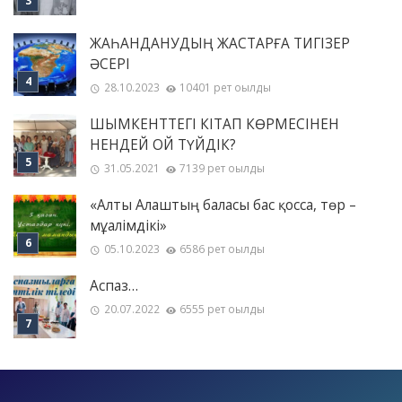
ЖАҺАНДАНУДЫҢ ЖАСТАРҒА ТИГІЗЕР
ӘСЕРІ
28.10.2023
10401 рет оқылды
ШЫМКЕНТТЕГІ КІТАП КӨРМЕСІНЕН
НЕНДЕЙ ОЙ ТҮЙДІК?
31.05.2021
7139 рет оқылды
«Алты Алаштың баласы бас қосса, төр –
мұғалімдікі»
05.10.2023
6586 рет оқылды
Аспаз…
20.07.2022
6555 рет оқылды