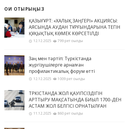
ОҚИ ОТЫРЫҢЫЗ
ҚАЗЫҒҰРТ: «ХАЛЫҚ ЗАҢГЕРІ» АКЦИЯСЫ:
АЯСЫНДА АУДАН ТҰРҒЫНДАРЫНА ТЕГІН
ҚҰҚЫҚТЫҚ КӨМЕК КӨРСЕТІЛДІ
12.12.2025
799 рет оқылды
Заң мен тәртіп: Түркістанда
жүргізушілерге арналған
профилактикалық форум өтті
12.12.2025
1009 рет оқылды
ТҮРКІСТАНДА ЖОЛ ҚАУІПСІЗДІГІН
АРТТЫРУ МАҚСАТЫНДА БИЫЛ 1700-ДЕН
АСТАМ ЖОЛ БЕЛГІСІ ОРНАТЫЛҒАН
11.12.2025
860 рет оқылды