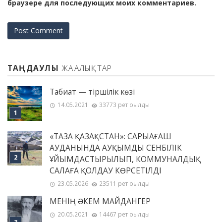
браузере для последующих моих комментариев.
ТАҢДАУЛЫ
ЖАҢАЛЫҚТАР
Табиғат — тіршілік көзі
14.05.2021
33773 рет оқылды
«ТАЗА ҚАЗАҚСТАН»: САРЫАҒАШ
АУДАНЫНДА АУҚЫМДЫ СЕНБІЛІК
ҰЙЫМДАСТЫРЫЛЫП, КОММУНАЛДЫҚ
САЛАҒА ҚОЛДАУ КӨРСЕТІЛДІ
23.05.2026
23511 рет оқылды
МЕНІҢ ƏКЕМ МАЙДАНГЕР
20.05.2021
14467 рет оқылды