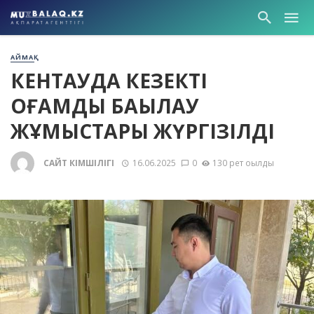
АЙМАҚ
КЕНТАУДА КЕЗЕКТІ
ҚОҒАМДЫҚ БАҚЫЛАУ
ЖҰМЫСТАРЫ ЖҮРГІЗІЛДІ
САЙТ ӘКІМШІЛІГІ
16.06.2025
0
130 рет оқылды