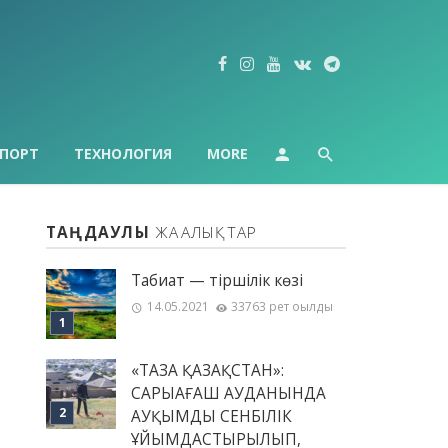
ПОРТ
ТЕХНОЛОГИЯ
MORE
ТАҢДАУЛЫ
ЖАҢАЛЫҚТАР
Табиғат — тіршілік көзі
14.05.2021
33763 рет оқылды
«ТАЗА ҚАЗАҚСТАН»:
САРЫАҒАШ АУДАНЫНДА
АУҚЫМДЫ СЕНБІЛІК
ҰЙЫМДАСТЫРЫЛЫП,