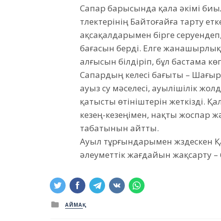
Сапар барысында қала әкімі биыл
түлектерінің Байтоғайға тарту ет
ақсақалдарымен бірге серуендеп
бағасын берді. Елге жанашырлықт
алғысын білдіріп, бұл бастама к
Сапардың келесі бағыты – Шағыр
ауыз су мәселесі, ауылішілік жо
қатысты өтініштерін жеткізді. Қ
кезең-кезеңімен, нақты жоспар ж
табатынын айтты.
Ауыл тұрғындарымен жүздескен Қ
әлеуметтік жағдайын жақсарту – б
Posted
АЙМАҚ
in