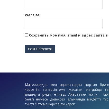
Website
Сохранить моё имя, email и адрес сайта
Материалдар мен ақпараттарды портал бренд
көрсетіп, гиперсілтеме жасаған жағдайда ға
қолдануға рұқсат етіледі. Ақпараттан мәтін, мәт
бөлігі немесе дәйексөз алынғанда міндетті түр
тиісті сілтеме көрсетілуі керек.