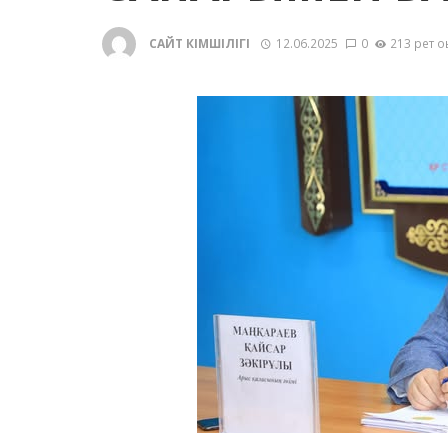
САЙТ ӘКІМШІЛІГІ
12.06.2025
0
213 рет о