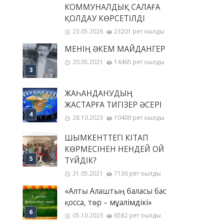
КОММУНАЛДЫҚ САЛАҒА
ҚОЛДАУ КӨРСЕТІЛДІ
23.05.2026
23201 рет оқылды
МЕНІҢ ƏКЕМ МАЙДАНГЕР
20.05.2021
14465 рет оқылды
ЖАҺАНДАНУДЫҢ
ЖАСТАРҒА ТИГІЗЕР ӘСЕРІ
28.10.2023
10400 рет оқылды
ШЫМКЕНТТЕГІ КІТАП
КӨРМЕСІНЕН НЕНДЕЙ ОЙ
ТҮЙДІК?
31.05.2021
7136 рет оқылды
«Алты Алаштың баласы бас
қосса, төр – мұғалімдікі»
05.10.2023
6582 рет оқылды