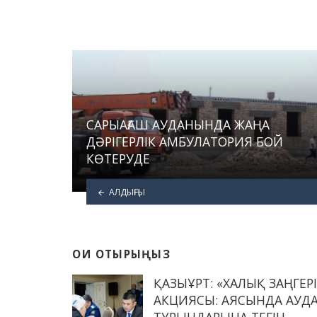
САРЫАҒАШ АУДАНЫНДА ЖАҢА
ДӘРІГЕРЛІК АМБУЛАТОРИЯ БОЙ
КӨТЕРУДЕ
АЛДЫҢҒЫ
ОҚИ ОТЫРЫҢЫЗ
ҚАЗЫҒҰРТ: «ХАЛЫҚ ЗАҢГЕРІ
АКЦИЯСЫ: АЯСЫНДА АУД