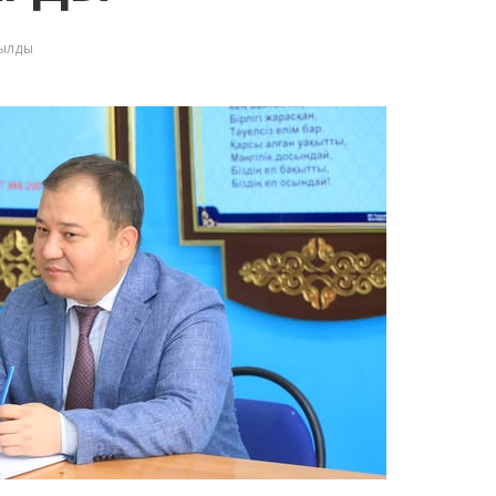
қылды