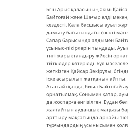
Бүгін Арыс қаласының әкімі Қайс
Байтоғай және Шағыр елді меке
кездесті. Қала басшысы ауыл жұ
дамыту бағытындағы өзекті мәсе
Сапар барысында алдымен Байто
ұсыныс-пікірлерін тыңдады. Ауы
түнгі жарықтандыру жүйесін орнат
түйткілдер көтерілді. Бұл мәселе
жеткізген Қайсар Зәкірұлы, бүгін
іске асырылып жатқанын айтты.
Атап айтқанда, биыл Байтоғай ау
орнатылмақ. Сонымен қатар, ауы
да жоспарға енгізілген. Бұдан бө
жалғайтын аудандық маңызы бар 
арттыру мақсатында арнайы тюби
тұрғындардың ұсынысымен қолға 