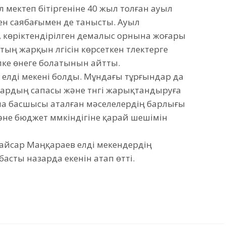
 мектеп бітіргеніне 40 жыл толған ауыл
кен саябағымен де танысты. Ауыл
, көріктендірілген демалыс орнына жоғары
ың жарқын үлгісін көрсеткен түлектерге
өпке өнеге болатынын айтты.
 елді мекені болды. Мұндағы тұрғындар да
лдардың сапасы және түнгі жарықтандыруға
ала басшысы аталған мәселелердің барлығы
әне бюджет мүмкіндігіне қарай шешімін
айсар Маңқараев елді мекендердің
асты назарда екенін атап өтті.