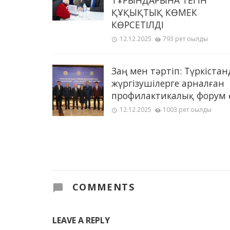
ТҰРҒЫНДАРЫНА ТЕГІН
ҚҰҚЫҚТЫҚ КӨМЕК
КӨРСЕТІЛДІ
12.12.2025
793 рет оқылды
Заң мен тәртіп: Түркістан
жүргізушілерге арналған
профилактикалық форум 
12.12.2025
1003 рет оқылды
COMMENTS
LEAVE A REPLY