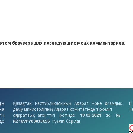
 в этом браузере для последующих моих комментариев.
ін
Қазақстан Республикасының Ақпарат және қоғамдық
E-
на
даму министрлігінің Ақпарат комитетінде тіркеліп
Т
ін
ақпараттық агенттігі ретінде
19.03.2021 ж. №
де
KZ18VPY00033655
куәлігі берілді.