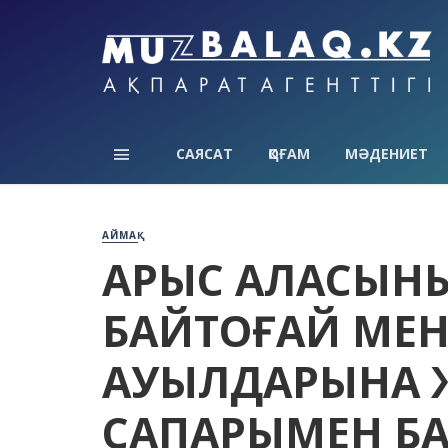
САЯСАТ
ҚОҒАМ
МӘДЕНИЕТ
АЙМАҚ
АРЫС ҚАЛАСЫН
БАЙТОҒАЙ МЕ
АУЫЛДАРЫНА 
САПАРЫМЕН Б