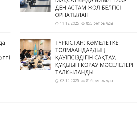
МАҚСАТЫНДА БИЫЛ 1700-
ДЕН АСТАМ ЖОЛ БЕЛГІСІ
ОРНАТЫЛҒАН
11.12.2025
855 рет оқылды
да
ТҮРКІСТАН: КӘМЕЛЕТКЕ
ТОЛМАҒАНДАРДЫҢ
өтті
ҚАУІПСІЗДІГІН САҚТАУ,
ҚҰҚЫҒЫН ҚОРҒАУ МӘСЕЛЕЛЕРІ
ТАЛҚЫЛАНДЫ
08.12.2025
816 рет оқылды