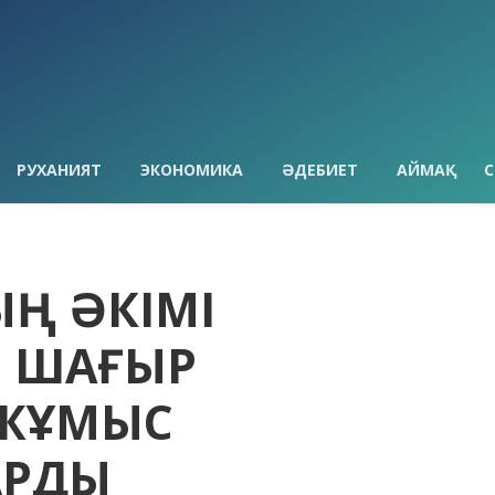
РУХАНИЯТ
ЭКОНОМИКА
ӘДЕБИЕТ
АЙМАҚ
С
ЫҢ ӘКІМІ
Н ШАҒЫР
ЖҰМЫС
АРДЫ