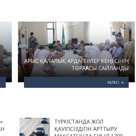
АРЫС ҚАЛАЛЫҚ АРДАГЕРЛЕР КЕҢЕСІНІҢ
ТӨРАҒАСЫ САЙЛАНДЫ
КЕЛЕСІ
»
ТҮРКІСТАНДА ЖОЛ
АН
ҚАУІПСІЗДІГІН АРТТЫРУ