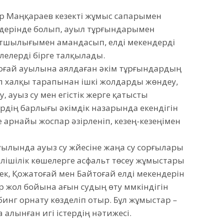
ар Маңқараев кезекті жұмыс сапарымен
ндерінде болып, ауыл тұрғындарымен
ртшылығымен амандасып, елді мекендерді
лелерді бірге талқылады.
ғай ауылына аялдаған әкім тұрғындардың
л халқы тарапынан ішкі жолдарды жөндеу,
у, ауыз су мен егістік жерге қатысты
лердің барлығы әкімдік назарында екендігін
де арнайы жоспар әзірленіп, кезең-кезеңімен
ылында ауыз су жүйесіне жаңа су сорғылары
лішілік көшелерге асфальт төсеу жұмыстары
лек, Қожатоғай мен Байтоғай елді мекендерін
жол бойына ағын судың өту мүмкіндігін
нг орнату көзделіп отыр. Бұл жұмыстар –
алынған игі істердің нәтижесі.