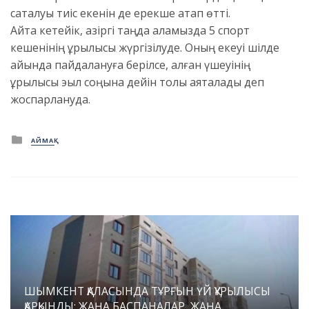
сақталуы тиіс екенін де ерекше атап өтті.
Айта кетейік, қазіргі таңда қаламызда 5 спорт
кешенінің құрылысы жүргізілуде. Оның екеуі шілде
айында пайдалануға берілсе, қалған үшеуінің
құрылысы эыл соңына дейін толық аяқталады деп
жоспарлануда.
Posted
АЙМАҚ
in
ШЫМКЕНТ ҚАЛАСЫНДА ТҰРҒЫН ҮЙ ҚҰРЫЛЫСЫ
ҚАРҚЫНДЫ: ЖАҢА БАСПАНАЛАР, ЖАҢА