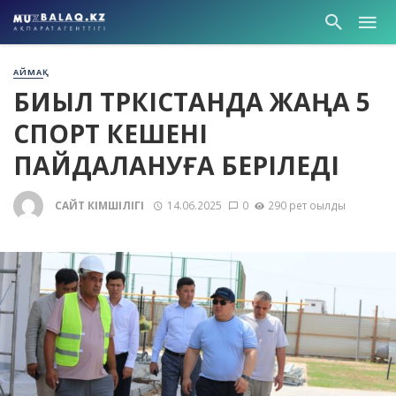
АЙМАҚ
БИЫЛ ТҮРКІСТАНДА ЖАҢА 5
СПОРТ КЕШЕНІ
ПАЙДАЛАНУҒА БЕРІЛЕДІ
САЙТ ӘКІМШІЛІГІ
14.06.2025
0
290 рет оқылды