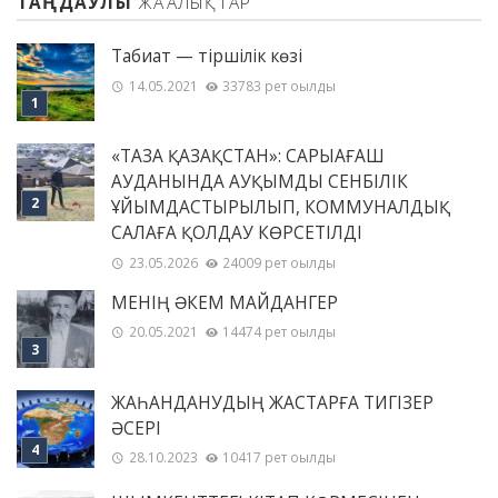
ТАҢДАУЛЫ
ЖАҢАЛЫҚТАР
Табиғат — тіршілік көзі
14.05.2021
33783 рет оқылды
«ТАЗА ҚАЗАҚСТАН»: САРЫАҒАШ
АУДАНЫНДА АУҚЫМДЫ СЕНБІЛІК
ҰЙЫМДАСТЫРЫЛЫП, КОММУНАЛДЫҚ
САЛАҒА ҚОЛДАУ КӨРСЕТІЛДІ
23.05.2026
24009 рет оқылды
МЕНІҢ ƏКЕМ МАЙДАНГЕР
20.05.2021
14474 рет оқылды
ЖАҺАНДАНУДЫҢ ЖАСТАРҒА ТИГІЗЕР
ӘСЕРІ
28.10.2023
10417 рет оқылды