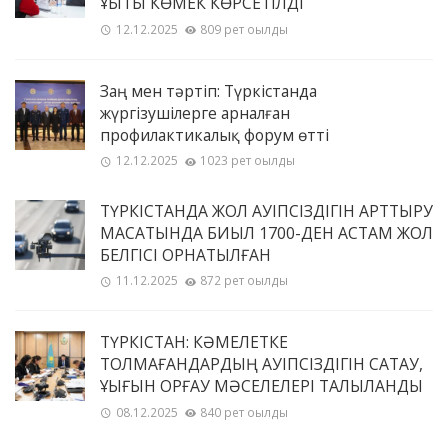
ҚҰҚЫҚТЫҚ КӨМЕК КӨРСЕТІЛДІ
12.12.2025
809 рет оқылды
Заң мен тәртіп: Түркістанда
жүргізушілерге арналған
профилактикалық форум өтті
12.12.2025
1023 рет оқылды
ТҮРКІСТАНДА ЖОЛ ҚАУІПСІЗДІГІН АРТТЫРУ
МАҚСАТЫНДА БИЫЛ 1700-ДЕН АСТАМ ЖОЛ
БЕЛГІСІ ОРНАТЫЛҒАН
11.12.2025
872 рет оқылды
ТҮРКІСТАН: КӘМЕЛЕТКЕ
ТОЛМАҒАНДАРДЫҢ ҚАУІПСІЗДІГІН САҚТАУ,
ҚҰҚЫҒЫН ҚОРҒАУ МӘСЕЛЕЛЕРІ ТАЛҚЫЛАНДЫ
08.12.2025
840 рет оқылды