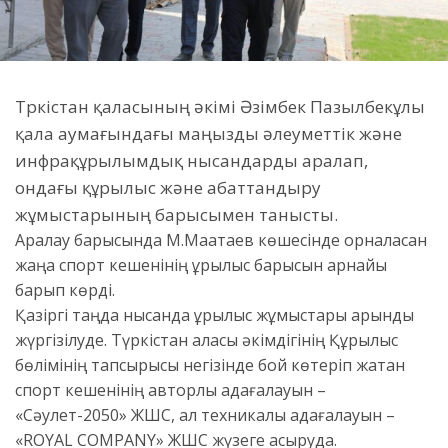
Түркістан қаласының әкімі Әзімбек Пазылбекұлы
қала аумағындағы маңызды әлеуметтік және
инфрақұрылымдық нысандарды аралап,
ондағы құрылыс және абаттандыру
жұмыстарының барысымен танысты.
Аралау барысында М.Мақатаев көшесінде орналасқан
жаңа спорт кешенінің құрылыс барысын арнайы
барып көрді.
Қазіргі таңда нысанда құрылыс жұмыстары қарқынды
жүргізілуде. Түркістан қаласы әкімдігінің Құрылыс
бөлімінің тапсырысы негізінде бой көтеріп жатқан
спорт кешенінің авторлық қадағалауын –
«Сәулет-2050» ЖШС, ал техникалық қадағалауын –
«ROYAL COMPANY» ЖШС жүзеге асыруда.