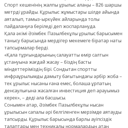
Спорт кешенінің жалпы құрылыс алаңы – 826 шаршы
метрді құрайды. Құрылыс жұмыстары шілде айында
аяқталып, тамыз-қыркүйек айларында толық
пайдалануға беріледі деп жоспарлануда.
Қала әкімі Әзімбек Пазылбекұлы құрылыс барысымен
танысу барысында мердігер мекемеге бірқатар нақты
тапсырмалар берді.
«Қала тұрғындарының салауатты өмір салтын
ұстануына жағдай жасау – біздің басты
міндеттеріміздің бірі. Сондықтан спорттық
инфрақұрылымды дамыту бағытындағы әрбір жоба –
тек құрылыс нысаны ғана емес, болашақ ұрпақтың
денсаулығына жасалған инвестиция деп қарауымыз
керек», – деді қала басшысы.
Сонымен қатар, Әзімбек Пазылбекұлы нысан
құрылысын сапалы әрі белгіленген мерзімде аяқтауды
тапсырды. Құрылыс барысында барлық қауіпсіздік
талаптары мен техникалық нормалардың қатаң