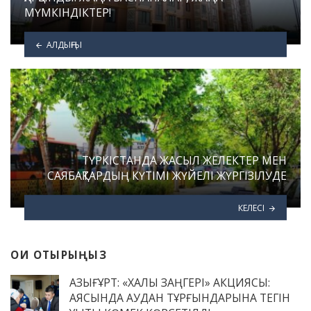
МҮМКІНДІКТЕР!
АЛДЫҢҒЫ
ТҮРКІСТАНДА ЖАСЫЛ ЖЕЛЕКТЕР МЕН
САЯБАҚТАРДЫҢ КҮТІМІ ЖҮЙЕЛІ ЖҮРГІЗІЛУДЕ
КЕЛЕСІ
ОҚИ ОТЫРЫҢЫЗ
ҚАЗЫҒҰРТ: «ХАЛЫҚ ЗАҢГЕРІ» АКЦИЯСЫ:
АЯСЫНДА АУДАН ТҰРҒЫНДАРЫНА ТЕГІН