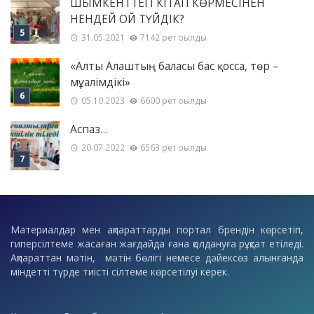
ШЫМКЕНТТЕГІ КІТАП КӨРМЕСІНЕН
НЕНДЕЙ ОЙ ТҮЙДІК?
31.05.2021
7142 рет оқылды
«Алты Алаштың баласы бас қосса, төр –
мұғалімдікі»
05.10.2023
6600 рет оқылды
Аспаз…
20.07.2022
6563 рет оқылды
Материалдар мен ақпараттарды портал брендін көрсетіп,
гиперсілтеме жасаған жағдайда ғана қолдануға рұқсат етіледі.
Ақпараттан мәтін, мәтін бөлігі немесе дәйексөз алынғанда
міндетті түрде тиісті сілтеме көрсетілуі керек.