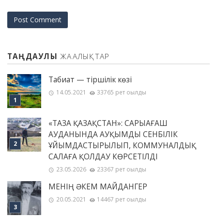
ТАҢДАУЛЫ
ЖАҢАЛЫҚТАР
Табиғат — тіршілік көзі
14.05.2021
33765 рет оқылды
«ТАЗА ҚАЗАҚСТАН»: САРЫАҒАШ
АУДАНЫНДА АУҚЫМДЫ СЕНБІЛІК
ҰЙЫМДАСТЫРЫЛЫП, КОММУНАЛДЫҚ
САЛАҒА ҚОЛДАУ КӨРСЕТІЛДІ
23.05.2026
23367 рет оқылды
МЕНІҢ ƏКЕМ МАЙДАНГЕР
20.05.2021
14467 рет оқылды