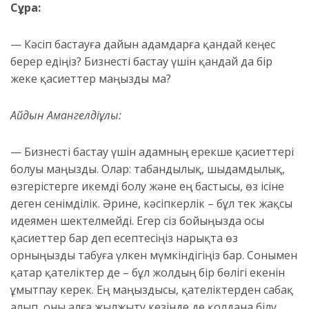
Сұрақ:
— Кәсіп бастауға дайын адамдарға қандай кеңес
берер едіңіз? Бизнесті бастау үшін қандай да бір
жеке қасиеттер маңызды ма?
Айдын Амангелдіұлы:
— Бизнесті бастау үшін адамның ерекше қасиеттері
болуы маңызды. Олар: табандылық, шыдамдылық,
өзгерістерге икемді болу және ең бастысы, өз ісіне
деген сенімділік. Әрине, кәсіпкерлік – бұл тек жақсы
идеямен шектелмейді. Егер сіз бойыңызда осы
қасиеттер бар деп есептесіңіз нарықта өз
орныңызды табуға үлкен мүмкіндігіңіз бар. Сонымен
қатар қателіктер де – бұл жолдың бір бөлігі екенін
ұмытпау керек. Ең маңыздысы, қателіктерден сабақ
алып, оны алға жылжыту кезінде де қолдана білу.