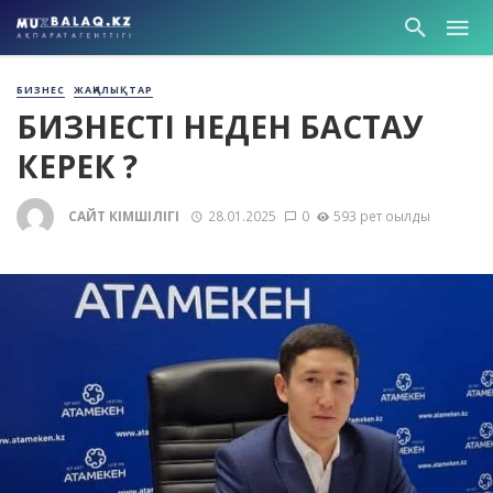
БИЗНЕС
ЖАҢАЛЫҚТАР
БИЗНЕСТІ НЕДЕН БАСТАУ
КЕРЕК ?
САЙТ ӘКІМШІЛІГІ
28.01.2025
0
593 рет оқылды