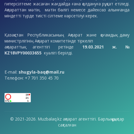
гиперсілтеме жасаған жағдайда ғана қолдануға рұқсат етіледі.
Ақпараттан мәтін, мәтін бөлігі немесе дәйексөз алынғанда
міндетті түрде тиісті сілтеме көрсетілуі керек.
Қазақстан Республикасының Ақпарат және қоғамдық даму
министрлігінің Ақпарат комитетінде тіркеліп
ақпараттық агенттігі ретінде
19.03.2021 ж. №
KZ18VPY00033655
куәлігі берілді.
E-mail:
shugyla-baq@mail.ru
Телефон: +7 701 350 45 70
© 2021-2026. Muzbalaq.kz ақпарат агенттігі. Барлық құқықтар
сақталған