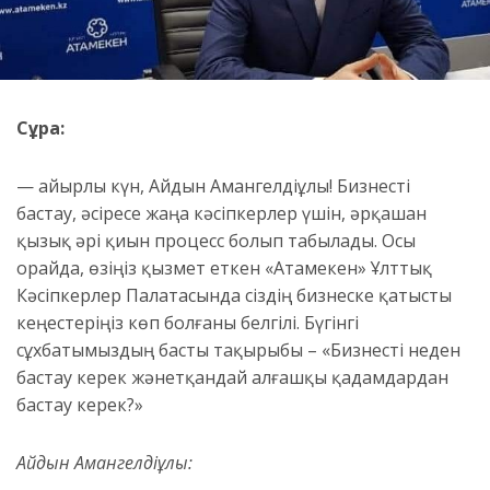
Сұрақ:
— Қайырлы күн, Айдын Амангелдіұлы! Бизнесті
бастау, әсіресе жаңа кәсіпкерлер үшін, әрқашан
қызық әрі қиын процесс болып табылады. Осы
орайда, өзіңіз қызмет еткен «Атамекен» Ұлттық
Кәсіпкерлер Палатасында сіздің бизнеске қатысты
кеңестеріңіз көп болғаны белгілі. Бүгінгі
сұхбатымыздың басты тақырыбы – «Бизнесті неден
бастау керек жәнетқандай алғашқы қадамдардан
бастау керек?»
Айдын Амангелдіұлы: