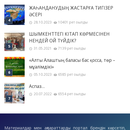
ЖАҺАНДАНУДЫҢ ЖАСТАРҒА ТИГІЗЕР
ӘСЕРІ
28.10.2023
10401 рет оқылды
ШЫМКЕНТТЕГІ КІТАП КӨРМЕСІНЕН
НЕНДЕЙ ОЙ ТҮЙДІК?
31.05.2021
7139 рет оқылды
«Алты Алаштың баласы бас қосса, төр –
мұғалімдікі»
05.10.2023
6585 рет оқылды
Аспаз…
20.07.2022
6554 рет оқылды
Материалдар мен ақпараттарды портал брендін көрсетіп,