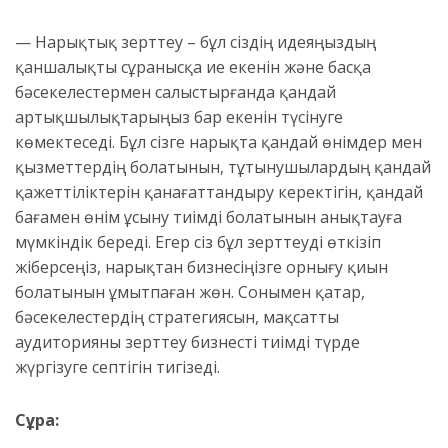
— Нарықтық зерттеу – бұл сіздің идеяңыздың
қаншалықты сұранысқа ие екенін және басқа
бәсекелестермен салыстырғанда қандай
артықшылықтарыңыз бар екенін түсінуге
көмектеседі. Бұл сізге нарықта қандай өнімдер мен
қызметтердің болатынын, тұтынушылардың қандай
қажеттіліктерін қанағаттандыру керектігін, қандай
бағамен өнім ұсыну тиімді болатынын анықтауға
мүмкіндік береді. Егер сіз бұл зерттеуді өткізіп
жіберсеңіз, нарықтан бизнесіңізге орнығу қиын
болатынын ұмытпаған жөн. Сонымен қатар,
бәсекелестердің стратегиясын, мақсатты
аудиторияны зерттеу бизнесті тиімді түрде
жүргізуге септігін тигізеді.
Сұрақ: