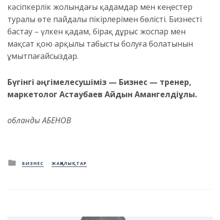
кәсіпкерлік жолындағы қадамдар мен кеңестер
туралы өте пайдалы пікірлерімен бөлісті. Бизнесті
бастау – үлкен қадам, бірақ дұрыс жоспар мен
мақсат қою арқылы табысты болуға болатынын
ұмытпағайсыздар.
Бүгінгі әңгімелесушіміз — Бизнес — тренер,
маркетолог Астаубаев Айдын Амангелдіұлы.
Қобланды АБЕНОВ
Posted
БИЗНЕС
ЖАҢАЛЫҚТАР
in