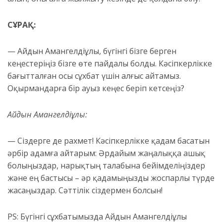
СҰРАҚ:
— Айдын Амангелдіұлы, бүгінгі бізге берген
кеңестеріңіз бізге өте пайдалы болды. Кәсіпкерлікке
бағытталған осы сұхбат үшін алғыс айтамыз.
Оқырмандарға бір ауыз кеңес беріп кетсеңіз?
Айдын Амангелдіұлы:
— Сіздерге де рахмет! Кәсіпкерлікке қадам басатын
әрбір адамға айтарым: Әрдайым жаңалыққа ашық
болыңыздар, нарықтың талабына бейімделіңіздер
және ең бастысы – әр қадамыңызды жоспарлы түрде
жасаңыздар. Сәттілік сіздермен болсын!
PS: Бүгінгі сұхбатымызда Айдын Амангелдіұлы