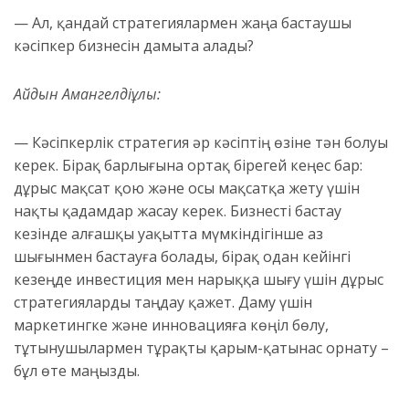
— Ал, қандай стратегиялармен жаңа бастаушы
кәсіпкер бизнесін дамыта алады?
Айдын Амангелдіұлы:
— Кәсіпкерлік стратегия әр кәсіптің өзіне тән болуы
керек. Бірақ барлығына ортақ бірегей кеңес бар:
дұрыс мақсат қою және осы мақсатқа жету үшін
нақты қадамдар жасау керек. Бизнесті бастау
кезінде алғашқы уақытта мүмкіндігінше аз
шығынмен бастауға болады, бірақ одан кейінгі
кезеңде инвестиция мен нарыққа шығу үшін дұрыс
стратегияларды таңдау қажет. Даму үшін
маркетингке және инновацияға көңіл бөлу,
тұтынушылармен тұрақты қарым-қатынас орнату –
бұл өте маңызды.