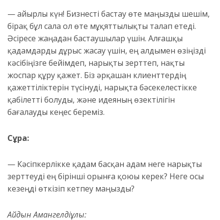
— Қайырлы күн! Бизнесті бастау өте маңызды шешім,
бірақ бұл сала ол өте мұқяттылықты талап етеді.
Әсіресе жаңадан бастаушылар үшін. Алғашқы
қадамдарды дұрыс жасау үшін, ең алдымен өзіңізді
кәсібіңізге бейімдеп, нарықты зерттеп, нақты
жоспар құру қажет. Біз әрқашан клиенттердің
қажеттіліктерін түсінуді, нарықта бәсекелестікке
қабілетті болуды, және идеяның өзектілігін
бағалауды кеңес береміз.
Сұрақ:
— Кәсіпкерлікке қадам басқан адам неге нарықты
зерттеуді ең бірінші орынға қоюы керек? Неге осы
кезеңді өткізіп кетпеу маңызды?
Айдын Амангелдіұлы: