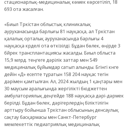
стационарлық-медициналық көмек көрсетіліп, 18
693 ота жасалған.
«Биыл Түркістан облыстық клиникалық
ауруханасында барлығы 81 науқасқа, ал Түркістан
қалалық орталық ауруханасында барлығы 4
науқасқа күрделі ота өткізілді. Бұдан бөлек, өңірде 3
бүйрек трансплантациясы жасалды. Биыл облыста
15,9 млрд. теңгеге дәрілік заттар мен 549
медициналық бұйымдар сатып алынды. Бүгінгі күнге
дейін «Д» есепте тұратын 158 204 науқас тегін
дәрімен қамтылған. Ал, 2024 жылдың 1 қаңтары мен
30 маусым аралығында жергілікті бюджеттен
амбулаториялық деңгейде 188 науқасқа дәрі-дәрмек
берілді. Бұдан бөлек, дәрігерлердің біліктілігін
арттыру бойынша Түркістан облысының денсаулық
сақтау басқармасы мен Санкт-Петербург
мемлекеттік педиатриялық медициналық