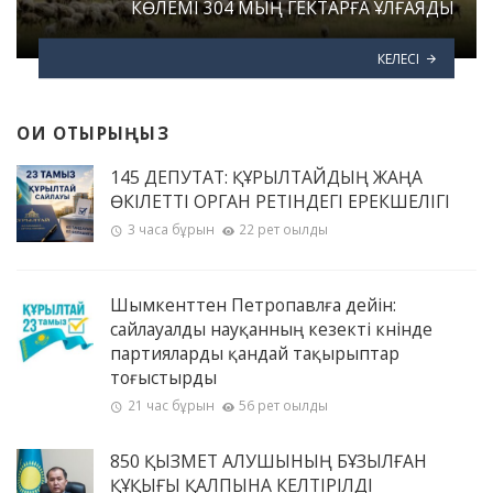
КӨЛЕМІ 304 МЫҢ ГЕКТАРҒА ҰЛҒАЯДЫ
КЕЛЕСІ
ОҚИ ОТЫРЫҢЫЗ
145 ДЕПУТАТ: ҚҰРЫЛТАЙДЫҢ ЖАҢА
ӨКІЛЕТТІ ОРГАН РЕТІНДЕГІ ЕРЕКШЕЛІГІ
3 часа бұрын
22 рет оқылды
Шымкенттен Петропавлға дейін:
сайлауалды науқанның кезекті күнінде
партияларды қандай тақырыптар
тоғыстырды
21 час бұрын
56 рет оқылды
850 ҚЫЗМЕТ АЛУШЫНЫҢ БҰЗЫЛҒАН
ҚҰҚЫҒЫ ҚАЛПЫНА КЕЛТІРІЛДІ