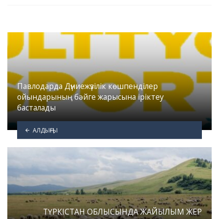
Павлодарда Дүниежүзілік көшпенділер
ойындарының бәйге жарысына іріктеу
басталады
АЛДЫҢҒЫ
ТҮРКІСТАН ОБЛЫСЫНДА ЖАЙЫЛЫМ ЖЕР