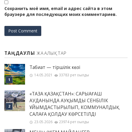
Сохранить моё имя, email и адрес сайта в этом
браузере для последующих моих комментариев.
ТАҢДАУЛЫ
ЖАҢАЛЫҚТАР
Табиғат — тіршілік көзі
14.05.2021
33783 рет оқылды
«ТАЗА ҚАЗАҚСТАН»: САРЫАҒАШ
АУДАНЫНДА АУҚЫМДЫ СЕНБІЛІК
ҰЙЫМДАСТЫРЫЛЫП, КОММУНАЛДЫҚ
САЛАҒА ҚОЛДАУ КӨРСЕТІЛДІ
23.05.2026
23974 рет оқылды