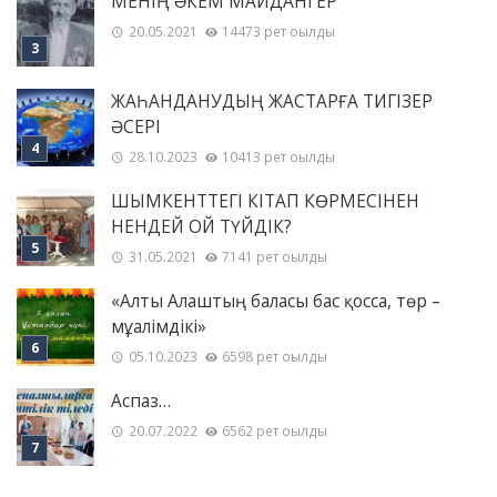
МЕНІҢ ƏКЕМ МАЙДАНГЕР
20.05.2021
14473 рет оқылды
ЖАҺАНДАНУДЫҢ ЖАСТАРҒА ТИГІЗЕР
ӘСЕРІ
28.10.2023
10413 рет оқылды
ШЫМКЕНТТЕГІ КІТАП КӨРМЕСІНЕН
НЕНДЕЙ ОЙ ТҮЙДІК?
31.05.2021
7141 рет оқылды
«Алты Алаштың баласы бас қосса, төр –
мұғалімдікі»
05.10.2023
6598 рет оқылды
Аспаз…
20.07.2022
6562 рет оқылды