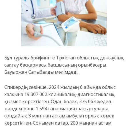
Бұл туралы брифингте Түркістан облыстық денсаулық
сақтау басқармасы басшысының орынбасары
Бауыржан Сатыбалды мәлімдеді.
Спикердің сөзінше, 2024 жылдың 6 айында облыс
халқына 19 307 002 клиникалық-диагностикалық
қызмет көрсетілген. Одан бөлек, 375 063 жедел-
жәрдем және 1 594 санавиация шақыртулары,
сондай-ақ 3 млн-нан астам амбулаторлық көмек
көрсетілген. Сонымен қатар, 200 мыңнан астам