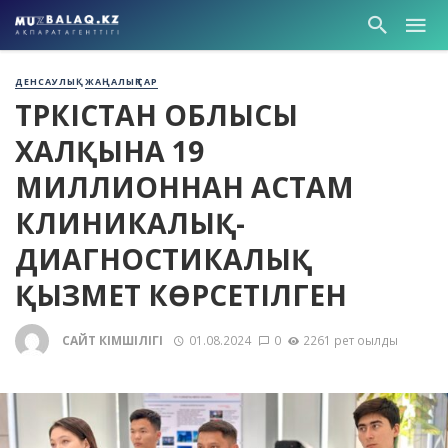
ДЕНСАУЛЫҚ
ЖАҢАЛЫҚТАР
ТҮРКІСТАН ОБЛЫСЫ
ХАЛҚЫНА 19
МИЛЛИОННАН АСТАМ
КЛИНИКАЛЫҚ-
ДИАГНОСТИКАЛЫҚ
ҚЫЗМЕТ КӨРСЕТІЛГЕН
САЙТ ӘКІМШІЛІГІ
01.08.2024
0
2261 рет оқылды