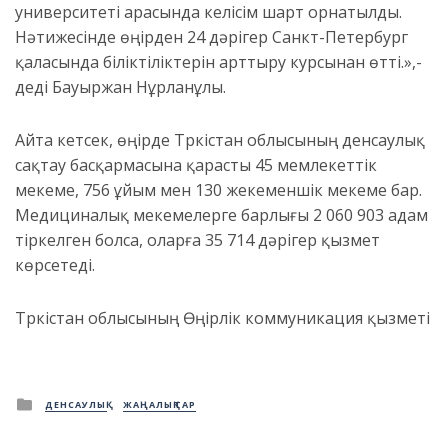
университеті арасында келісім шарт орнатылды.
Нәтижесінде өңірден 24 дәрігер Санкт-Петербург
қаласында біліктіліктерін арттыру курсынан өтті.»,-
деді Бауыржан Нұрланұлы.
Айта кетсек, өңірде Түркістан облысының денсаулық
сақтау басқармасына қарасты 45 мемлекеттік
мекеме, 756 ұйым мен 130 жекеменшік мекеме бар.
Медициналық мекемелерге барлығы 2 060 903 адам
тіркелген болса, оларға 35 714 дәрігер қызмет
көрсетеді.
Түркістан облысының Өңірлік коммуникация қызметі
Posted
ДЕНСАУЛЫҚ
ЖАҢАЛЫҚТАР
in