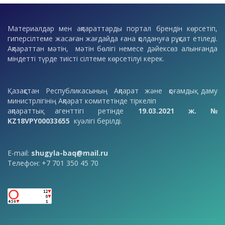
Материалдар мен ақпараттарды портал брендін көрсетіп,
гиперсілтеме жасаған жағдайда ғана қолдануға рұқсат етіледі.
Ақпараттан мәтін, мәтін бөлігі немесе дәйексөз алынғанда
міндетті түрде тиісті сілтеме көрсетілуі керек.
Қазақстан Республикасының Ақпарат және қоғамдық даму
министрлігінің Ақпарат комитетінде тіркеліп
ақпараттық агенттігі ретінде
19.03.2021 ж. №
KZ18VPY00033655
куәлігі берілді.
E-mail:
shugyla-baq@mail.ru
Телефон: +7 701 350 45 70