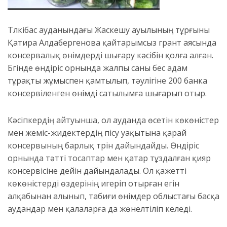
Түлкібас ауданындағы Жаскешу ауылының тұрғыны
Қатира Алдабергенова қайтарымсыз грант аясында
консервалық өнімдерді шығару кәсібін қолға алған.
Бүгінде өндіріс орнында жалпы саны бес адам
тұрақты жұмыспен қамтылып, тәулігіне 200 банка
консервіленген өнімді сатылымға шығарып отыр.
Кәсіпкердің айтуынша, ол ауданда өсетін көкөністер
мен жеміс-жидектердің пісу уақытына қарай
консервының барлық түрін дайындайды. Өндіріс
орнында тәтті тосаптар мен қатар тұздалған қияр
консервісіне дейін дайындалады. Ол қажетті
көкөністерді өздерінің игеріп отырған егін
алқабынан алынып, табиғи өнімдер облыстағы басқа
аудандар мен қалаларға да жөнелтіліп келеді.