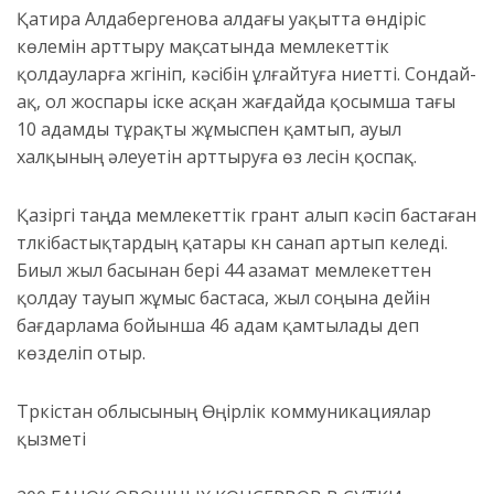
Қатира Алдабергенова алдағы уақытта өндіріс
көлемін арттыру мақсатында мемлекеттік
қолдауларға жүгініп, кәсібін ұлғайтуға ниетті. Сондай-
ақ, ол жоспары іске асқан жағдайда қосымша тағы
10 адамды тұрақты жұмыспен қамтып, ауыл
халқының әлеуетін арттыруға өз үлесін қоспақ.
Қазіргі таңда мемлекеттік грант алып кәсіп бастаған
түлкібастықтардың қатары күн санап артып келеді.
Биыл жыл басынан бері 44 азамат мемлекеттен
қолдау тауып жұмыс бастаса, жыл соңына дейін
бағдарлама бойынша 46 адам қамтылады деп
көзделіп отыр.
Түркістан облысының Өңірлік коммуникациялар
қызметі