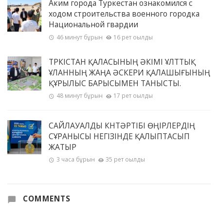
Аким города Туркестан ознакомился с
ходом строительства военного городка
Национальной гвардии
46 минут бұрын
16 рет оқылды
ТҮРКІСТАН ҚАЛАСЫНЫҢ ӘКІМІ ҰЛТТЫҚ
ҰЛАННЫҢ ЖАҢА ӘСКЕРИ ҚАЛАШЫҒЫНЫҢ
ҚҰРЫЛЫС БАРЫСЫМЕН ТАНЫСТЫ.
48 минут бұрын
17 рет оқылды
САЙЛАУАЛДЫ КҮНТӘРТІБІ ӨҢІРЛЕРДІҢ
СҰРАНЫСЫ НЕГІЗІНДЕ ҚАЛЫПТАСЫП
ЖАТЫР
3 часа бұрын
35 рет оқылды
COMMENTS