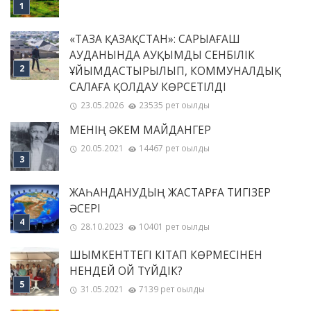
«ТАЗА ҚАЗАҚСТАН»: САРЫАҒАШ
АУДАНЫНДА АУҚЫМДЫ СЕНБІЛІК
ҰЙЫМДАСТЫРЫЛЫП, КОММУНАЛДЫҚ
САЛАҒА ҚОЛДАУ КӨРСЕТІЛДІ
23.05.2026
23535 рет оқылды
МЕНІҢ ƏКЕМ МАЙДАНГЕР
20.05.2021
14467 рет оқылды
ЖАҺАНДАНУДЫҢ ЖАСТАРҒА ТИГІЗЕР
ӘСЕРІ
28.10.2023
10401 рет оқылды
ШЫМКЕНТТЕГІ КІТАП КӨРМЕСІНЕН
НЕНДЕЙ ОЙ ТҮЙДІК?
31.05.2021
7139 рет оқылды