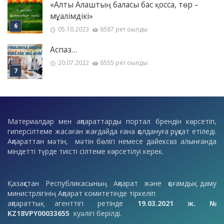
«Алты Алаштың баласы бас қосса, төр –
мұғалімдікі»
05.10.2023
6587 рет оқылды
Аспаз…
20.07.2022
6555 рет оқылды
Материалдар мен ақпараттарды портал брендін көрсетіп,
гиперсілтеме жасаған жағдайда ғана қолдануға рұқсат етіледі.
Ақпараттан мәтін, мәтін бөлігі немесе дәйексөз алынғанда
міндетті түрде тиісті сілтеме көрсетілуі керек.
Қазақстан Республикасының Ақпарат және қоғамдық даму
министрлігінің Ақпарат комитетінде тіркеліп
ақпараттық агенттігі ретінде
19.03.2021 ж. №
KZ18VPY00033655
куәлігі берілді.