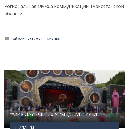
Региональная служба коммуникаций Туркестанской
области
Posted
АЙМАҚ
ӘЛЕУМЕТ
БИЗНЕС
in
“АЗИЯ ДАУЫСЫ”-2024 “МЕДЕУДЕ” КҮТЕДІ
АЛДЫҢҒЫ