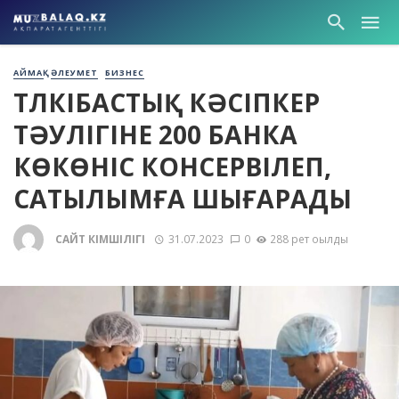
АЙМАҚ
ӘЛЕУМЕТ
БИЗНЕС
ТҮЛКІБАСТЫҚ КӘСІПКЕР
ТӘУЛІГІНЕ 200 БАНКА
КӨКӨНІС КОНСЕРВІЛЕП,
САТЫЛЫМҒА ШЫҒАРАДЫ
САЙТ ӘКІМШІЛІГІ
31.07.2023
0
288 рет оқылды