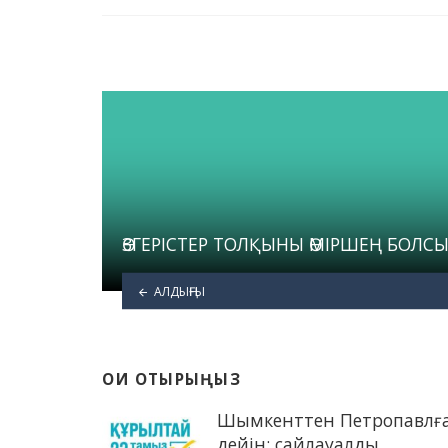
in
ӨЗГЕРІСТЕР ТОЛҚЫНЫ ӨМІРШЕҢ БОЛС
АЛДЫҢҒЫ
ОҚИ ОТЫРЫҢЫЗ
Шымкенттен Петропавлғ
дейін: сайлауалды