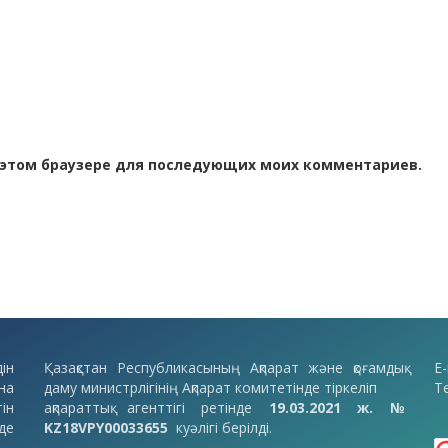
 в этом браузере для последующих моих комментариев.
ін
Қазақстан Республикасының Ақпарат және қоғамдық
E-
на
даму министрлігінің Ақпарат комитетінде тіркеліп
Т
ін
ақпараттық агенттігі ретінде
19.03.2021 ж. №
де
KZ18VPY00033655
куәлігі берілді.