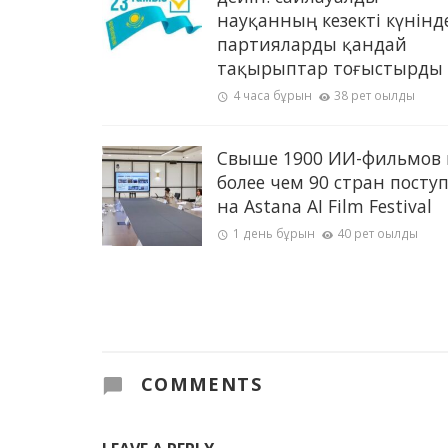
науқанның кезекті күнінд
партияларды қандай
тақырыптар тоғыстырды
4 часа бұрын
38 рет оқылды
Свыше 1900 ИИ-фильмов 
более чем 90 стран посту
на Astana AI Film Festival
1 день бұрын
40 рет оқылды
COMMENTS