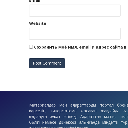
Email
*
Website
Сохранить моё имя, email и адрес сайта
Материалдар мен ақпараттарды портал бренд
көрсетіп, гиперсілтеме жасаған жағдайда ға
қолдануға рұқсат етіледі. Ақпараттан мәтін, мәт
бөлігі немесе дәйексөз алынғанда міндетті түр
тиісті сілтеме көрсетілуі керек.