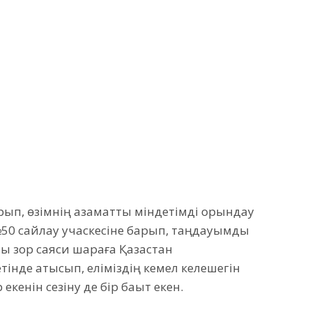
ұрып, өзімнің азаматтық міндетімді орындау
№50 сайлау учаскесіне барып, таңдауымды
 зор саяси шараға Қазақстан
інде қатысып, еліміздің кемел келешегін
кенін сезіну де бір бақыт екен.