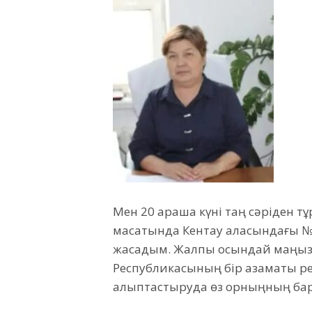
Мен 20 қараша күні таң сәріден т
мақсатында Кентау қаласындағы 
жасадым. Жалпы осындай маңызы
Республикасының бір азаматы рет
қалыптастыруда өз орныңның бар е