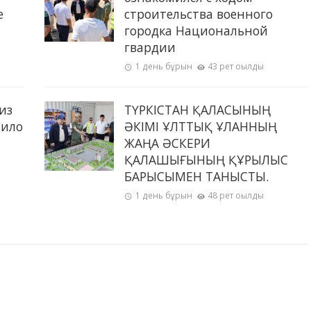
е
строительства военного
городка Национальной
гвардии
1 день бұрын
43 рет оқылды
из
ТҮРКІСТАН ҚАЛАСЫНЫҢ
пило
ӘКІМІ ҰЛТТЫҚ ҰЛАННЫҢ
ЖАҢА ӘСКЕРИ
ҚАЛАШЫҒЫНЫҢ ҚҰРЫЛЫС
БАРЫСЫМЕН ТАНЫСТЫ.
1 день бұрын
48 рет оқылды