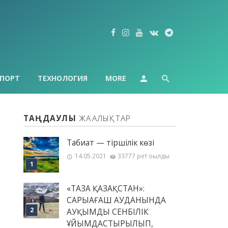
ПОРТ
ТЕХНОЛОГИЯ
MORE
ТАҢДАУЛЫ
ЖАҢАЛЫҚТАР
Табиғат — тіршілік көзі
14.05.2021
33777 рет оқылды
«ТАЗА ҚАЗАҚСТАН»:
САРЫАҒАШ АУДАНЫНДА
АУҚЫМДЫ СЕНБІЛІК
ҰЙЫМДАСТЫРЫЛЫП,