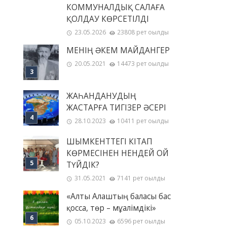
КОММУНАЛДЫҚ САЛАҒА
ҚОЛДАУ КӨРСЕТІЛДІ
23.05.2026
23808 рет оқылды
МЕНІҢ ƏКЕМ МАЙДАНГЕР
20.05.2021
14473 рет оқылды
ЖАҺАНДАНУДЫҢ
ЖАСТАРҒА ТИГІЗЕР ӘСЕРІ
28.10.2023
10411 рет оқылды
ШЫМКЕНТТЕГІ КІТАП
КӨРМЕСІНЕН НЕНДЕЙ ОЙ
ТҮЙДІК?
31.05.2021
7141 рет оқылды
«Алты Алаштың баласы бас
қосса, төр – мұғалімдікі»
05.10.2023
6596 рет оқылды