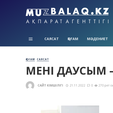
САЯСАТ
ҚОҒАМ
МӘДЕНИЕТ
ҚОҒАМ
САЯСАТ
МЕНІҢ ДАУСЫМ 
САЙТ ӘКІМШІЛІГІ
21.11.2022
0
270 рет о