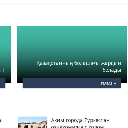
Қазақстанның болашағы жарқын
ЫН
болады
КЕЛЕСІ
а
Аким города Туркестан
ознакомился с ходом