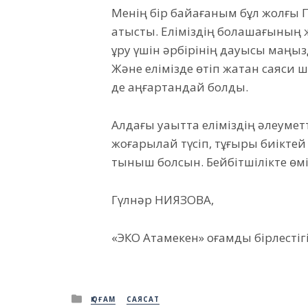
Менің бір байқағаным бұл жолғы 
қатысты. Еліміздің болашағының 
құру үшін әрбірінің дауысы маңы
Және елімізде өтіп жатқан саяси 
де аңғартқандай болды.
Алдағы уақытта еліміздің әлеуме
жоғарылай түсіп, тұғыры биіктей 
тыныш болсын. Бейбітшілікте өмір
Гүлнәр НИЯЗОВА,
«ЭКО Атамекен» қоғамдық бірлест
Posted
ҚОҒАМ
САЯСАТ