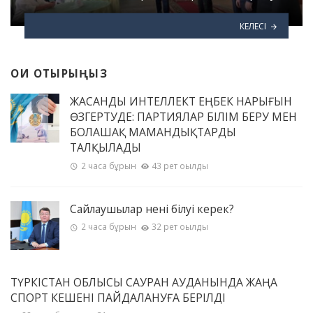
КЕЛЕСІ
ОҚИ ОТЫРЫҢЫЗ
ЖАСАНДЫ ИНТЕЛЛЕКТ ЕҢБЕК НАРЫҒЫН
ӨЗГЕРТУДЕ: ПАРТИЯЛАР БІЛІМ БЕРУ МЕН
БОЛАШАҚ МАМАНДЫҚТАРДЫ
ТАЛҚЫЛАДЫ
2 часа бұрын
43 рет оқылды
Сайлаушылар нені білуі керек?
2 часа бұрын
32 рет оқылды
ТҮРКІСТАН ОБЛЫСЫ САУРАН АУДАНЫНДА ЖАҢА
СПОРТ КЕШЕНІ ПАЙДАЛАНУҒА БЕРІЛДІ