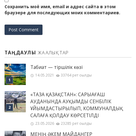
Сохранить моё имя, email и адрес сайта в этом
браузере для последующих моих комментариев.
ТАҢДАУЛЫ
ЖАҢАЛЫҚТАР
Табиғат — тіршілік көзі
14.05.2021
33764 рет оқылды
«ТАЗА ҚАЗАҚСТАН»: САРЫАҒАШ
АУДАНЫНДА АУҚЫМДЫ СЕНБІЛІК
ҰЙЫМДАСТЫРЫЛЫП, КОММУНАЛДЫҚ
САЛАҒА ҚОЛДАУ КӨРСЕТІЛДІ
23.05.2026
23285 рет оқылды
МЕНІҢ ƏКЕМ МАЙДАНГЕР