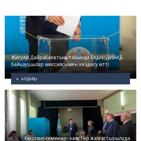
Жигули Дайрабаевтың штабында ЕҚЫҰ/ДИАҚБ
байқаушылар миссиясымен кездесу өтті
АЛДЫҢҒЫ
Көшпелі семинар- кеңестер жалғастырылуда