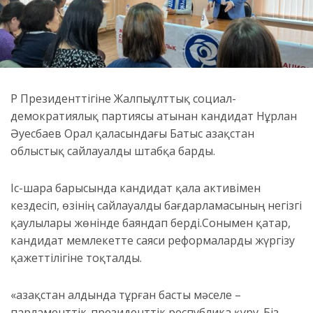
ҚР Президенттігіне Жалпыұлттық социал-
демократиялық партиясы атынан кандидат Нұрлан
Әуесбаев Орал қаласындағы Батыс Қазақстан
облыстық сайлауалды штабқа барды.
Іс-шара барысында кандидат қала активімен
кездесіп, өзінің сайлауалды бағдарламасының негізгі
қаулылары жөнінде баяндап берді.Сонымен қатар,
кандидат мемлекетте саяси реформаларды жүргізу
қажеттілігіне тоқталды.
«Қазақстан алдында тұрған басты мәселе –
парламенттік-президенттік республика құру. Біз