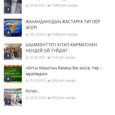
20.05.2021
14466 рет оқылды
ЖАҺАНДАНУДЫҢ ЖАСТАРҒА ТИГІЗЕР
ӘСЕРІ
28.10.2023
10400 рет оқылды
ШЫМКЕНТТЕГІ КІТАП КӨРМЕСІНЕН
НЕНДЕЙ ОЙ ТҮЙДІК?
31.05.2021
7137 рет оқылды
«Алты Алаштың баласы бас қосса, төр –
мұғалімдікі»
05.10.2023
6583 рет оқылды
Аспаз…
20.07.2022
6553 рет оқылды