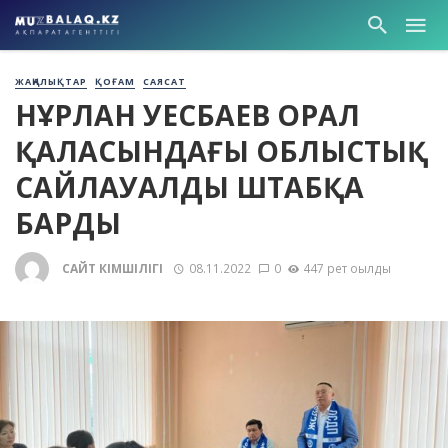
ЖАҢАЛЫҚТАР
ҚОҒАМ
САЯСАТ
НҰРЛАН ӘУЕСБАЕВ ОРАЛ
ҚАЛАСЫНДАҒЫ ОБЛЫСТЫҚ
САЙЛАУАЛДЫ ШТАБҚА
БАРДЫ
САЙТ ӘКІМШІЛІГІ
08.11.2022
0
447 рет оқылды