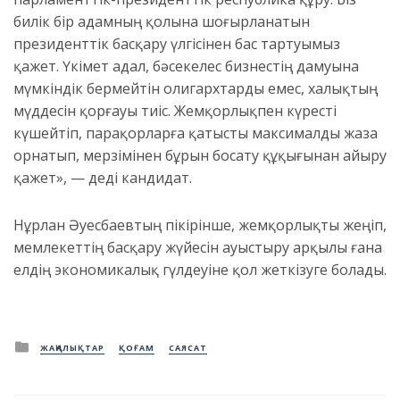
билік бір адамның қолына шоғырланатын
президенттік басқару үлгісінен бас тартуымыз
қажет. Үкімет адал, бәсекелес бизнестің дамуына
мүмкіндік бермейтін олигархтарды емес, халықтың
мүддесін қорғауы тиіс. Жемқорлықпен күресті
күшейтіп, парақорларға қатысты максималды жаза
орнатып, мерзімінен бұрын босату құқығынан айыру
қажет», — деді кандидат.
Нұрлан Әуесбаевтың пікірінше, жемқорлықты жеңіп,
мемлекеттің басқару жүйесін ауыстыру арқылы ғана
елдің экономикалық гүлдеуіне қол жеткізуге болады.
Posted
ЖАҢАЛЫҚТАР
ҚОҒАМ
САЯСАТ
in