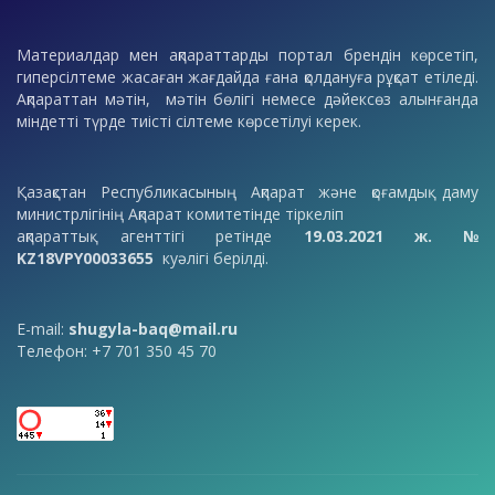
Материалдар мен ақпараттарды портал брендін көрсетіп,
гиперсілтеме жасаған жағдайда ғана қолдануға рұқсат етіледі.
Ақпараттан мәтін, мәтін бөлігі немесе дәйексөз алынғанда
міндетті түрде тиісті сілтеме көрсетілуі керек.
Қазақстан Республикасының Ақпарат және қоғамдық даму
министрлігінің Ақпарат комитетінде тіркеліп
ақпараттық агенттігі ретінде
19.03.2021 ж. №
KZ18VPY00033655
куәлігі берілді.
E-mail:
shugyla-baq@mail.ru
Телефон: +7 701 350 45 70