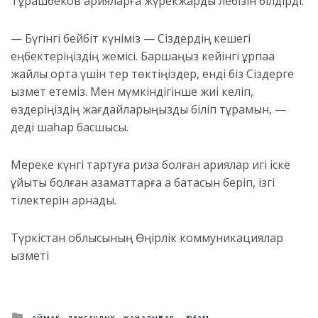
Тұрашбеков қарияларға жүрекжарды лебізін білдірді.
— Бүгінгі бейбіт күніміз — Сіздердің кешегі
еңбектеріңіздің жемісі. Баршаңыз кейінгі ұрпаққа
жайлы орта үшін тер төктіңіздер, енді біз Сіздерге
қызмет етеміз. Мен мүмкіндігінше жиі келіп,
өздеріңіздің жағдайларыңызды біліп тұрамын, —
деді шаһар басшысы.
Мереке күнгі тартуға риза болған қариялар игі іске
ұйытқы болған азаматтарға ақ батасын беріп, ізгі
тілектерін арнады.
Түркістан облысының Өңірлік коммуникациялар
қызметі
Posted
АЙМАҚ
ДЕНСАУЛЫҚ
ЖАҢАЛЫҚТАР
ҚОҒАМ