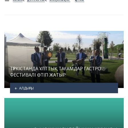
in
ТҮРКІСТАНДА ҰЛТТЫҚ ТАҒАМДАР ГАСТРО-
ФЕСТИВАЛІ ӨТІП ЖАТЫР
АЛДЫҢҒЫ