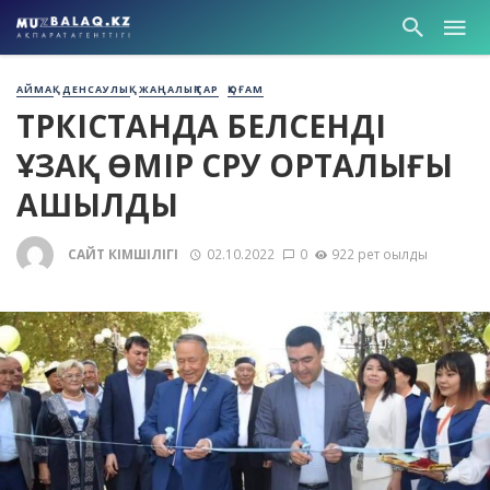
АЙМАҚ
ДЕНСАУЛЫҚ
ЖАҢАЛЫҚТАР
ҚОҒАМ
ТҮРКІСТАНДА БЕЛСЕНДІ
ҰЗАҚ ӨМІР СҮРУ ОРТАЛЫҒЫ
АШЫЛДЫ
САЙТ ӘКІМШІЛІГІ
02.10.2022
0
922 рет оқылды