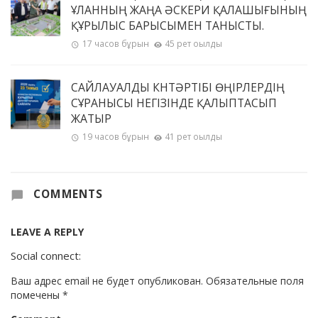
ҰЛАННЫҢ ЖАҢА ӘСКЕРИ ҚАЛАШЫҒЫНЫҢ
ҚҰРЫЛЫС БАРЫСЫМЕН ТАНЫСТЫ.
17 часов бұрын
45 рет оқылды
САЙЛАУАЛДЫ КҮНТӘРТІБІ ӨҢІРЛЕРДІҢ
СҰРАНЫСЫ НЕГІЗІНДЕ ҚАЛЫПТАСЫП
ЖАТЫР
19 часов бұрын
41 рет оқылды
COMMENTS
LEAVE A REPLY
Social connect:
Ваш адрес email не будет опубликован.
Обязательные поля
помечены
*