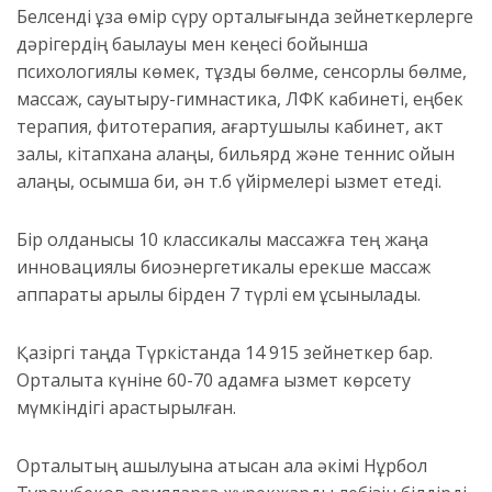
Белсенді ұзақ өмір сүру орталығында зейнеткерлерге
дәрігердің бақылауы мен кеңесі бойынша
психологиялық көмек, тұзды бөлме, сенсорлық бөлме,
массаж, сауықтыру-гимнастика, ЛФК кабинеті, еңбек
терапия, фитотерапия, ағартушылық кабинет, акт
залы, кітапхана алаңы, бильярд және теннис ойын
алаңы, қосымша би, ән т.б үйірмелері қызмет етеді.
Бір қолданысы 10 классикалық массажға тең жаңа
инновациялық биоэнергетикалық ерекше массаж
аппараты арқылы бірден 7 түрлі ем ұсынылады.
Қазіргі таңда Түркістанда 14 915 зейнеткер бар.
Орталықта күніне 60-70 адамға қызмет көрсету
мүмкіндігі қарастырылған.
Орталықтың ашылуына қатысқан қала әкімі Нұрбол