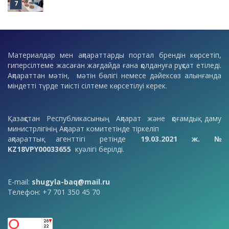
Материалдар мен ақпараттарды портал брендін көрсетіп,
гиперсілтеме жасаған жағдайда ғана қолдануға рұқсат етіледі.
Ақпараттан мәтін, мәтін бөлігі немесе дәйексөз алынғанда
міндетті түрде тиісті сілтеме көрсетілуі керек.
Қазақстан Республикасының Ақпарат және қоғамдық даму
министрлігінің Ақпарат комитетінде тіркеліп
ақпараттық агенттігі ретінде
19.03.2021 ж. №
KZ18VPY00033655
куәлігі берілді.
E-mail:
shugyla-baq@mail.ru
Телефон: +7 701 350 45 70