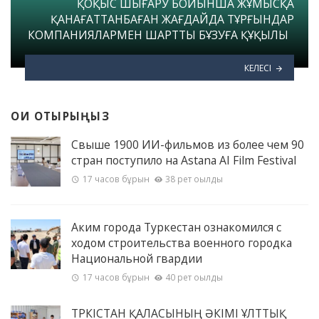
ҚОҚЫС ШЫҒАРУ БОЙЫНША ЖҰМЫСҚА
ҚАНАҒАТТАНБАҒАН ЖАҒДАЙДА ТҰРҒЫНДАР
КОМПАНИЯЛАРМЕН ШАРТТЫ БҰЗУҒА ҚҰҚЫЛЫ
КЕЛЕСІ
ОҚИ ОТЫРЫҢЫЗ
Свыше 1900 ИИ-фильмов из более чем 90
стран поступило на Astana AI Film Festival
17 часов бұрын
38 рет оқылды
Аким города Туркестан ознакомился с
ходом строительства военного городка
Национальной гвардии
17 часов бұрын
40 рет оқылды
ТҮРКІСТАН ҚАЛАСЫНЫҢ ӘКІМІ ҰЛТТЫҚ