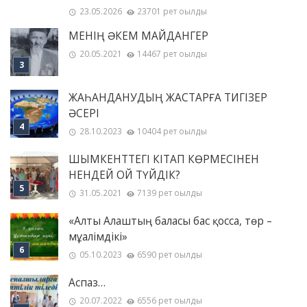
23.05.2026
23701 рет оқылды
МЕНІҢ ƏКЕМ МАЙДАНГЕР
20.05.2021
14467 рет оқылды
ЖАҺАНДАНУДЫҢ ЖАСТАРҒА ТИГІЗЕР
ӘСЕРІ
28.10.2023
10404 рет оқылды
ШЫМКЕНТТЕГІ КІТАП КӨРМЕСІНЕН
НЕНДЕЙ ОЙ ТҮЙДІК?
31.05.2021
7139 рет оқылды
«Алты Алаштың баласы бас қосса, төр –
мұғалімдікі»
05.10.2023
6590 рет оқылды
Аспаз…
20.07.2022
6556 рет оқылды