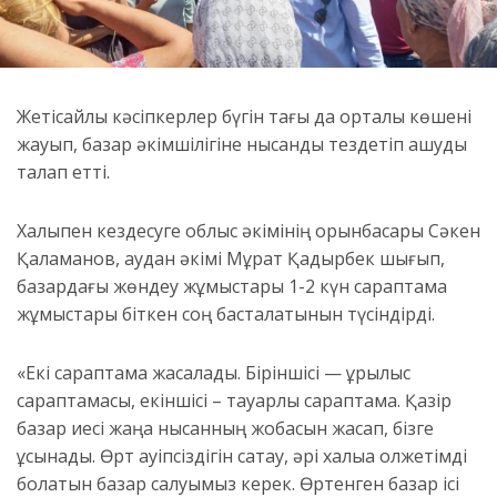
Жетісайлық кәсіпкерлер бүгін тағы да орталық көшені
жауып, базар әкімшілігіне нысанды тездетіп ашуды
талап етті.
Халықпен кездесуге облыс әкімінің орынбасары Сәкен
Қалқаманов, аудан әкімі Мұрат Қадырбек шығып,
базардағы жөндеу жұмыстары 1-2 күн сараптама
жұмыстары біткен соң басталатынын түсіндірді.
«Екі сараптама жасалады. Біріншісі — құрылыс
сараптамасы, екіншісі – тауарлық сараптама. Қазір
базар иесі жаңа нысанның жобасын жасап, бізге
ұсынады. Өрт қауіпсіздігін сақтау, әрі халыққа қолжетімді
болатын базар салуымыз керек. Өртенген базар ісі