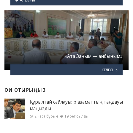
«Ата Заңым — айбыным»
КЕЛЕСІ
ОҚИ ОТЫРЫҢЫЗ
Құрылтай сайлауы: әр азаматтың таңдауы
маңызды
2 часа бұрын
19 рет оқылды