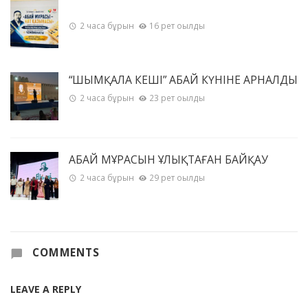
2 часа бұрын
16 рет оқылды
“ШЫМҚАЛА КЕШІ” АБАЙ КҮНІНЕ АРНАЛДЫ
2 часа бұрын
23 рет оқылды
АБАЙ МҰРАСЫН ҰЛЫҚТАҒАН БАЙҚАУ
2 часа бұрын
29 рет оқылды
COMMENTS
LEAVE A REPLY