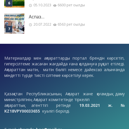
05.10.2023
6600 рет оқылды
Аспаз…
20.07.2022
6563 рет оқылды
Материалдар мен ақпараттарды портал брендін көрсетіп,
гиперсілтеме жасаған жағдайда ғана қолдануға рұқсат етіледі.
Ақпараттан мәтін, мәтін бөлігі немесе дәйексөз алынғанда
міндетті түрде тиісті сілтеме көрсетілуі керек.
Қазақстан Республикасының Ақпарат және қоғамдық даму
министрлігінің Ақпарат комитетінде тіркеліп
ақпараттық агенттігі ретінде
19.03.2021 ж. №
KZ18VPY00033655
куәлігі берілді.