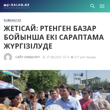
ЖАҢАЛЫҚТАР
ЖЕТІСАЙ: ӨРТЕНГЕН БАЗАР
БОЙЫНША ЕКІ САРАПТАМА
ЖҮРГІЗІЛУДЕ
САЙТ ӘКІМШІЛІГІ
27.08.2022
0
517 рет оқылды