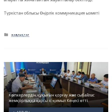
Түркістан облысы Өңірлік коммуникация қызметі
Posted
ЖАҢАЛЫҚТАР
in
Кәсіпкерлердің құқығын қорғау және сыбайлас
жемқорлыққа қарсы іс-қимыл Кеңесі өтті
АЛДЫҢҒЫ