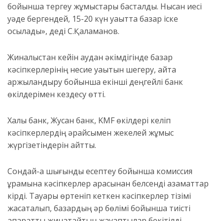
бойынша тергеу жұмыстары басталды. Нысан иесі
уәде бергендей, 15-20 күн уақытта базар іске
қосылады», деді С.Қалқаманов.
Жиналыстан кейін аудан әкімдігінде базар
кәсіпкерлерінің несие уақытын шегеру, қайта
қаржыландыру бойынша екінші деңгейлі банк
өкілдерімен кездесу өтті.
Халық банк, Жусан банк, KMF өкілдері келіп
кәсіпкерлердің әрқайсымен жекелей жұмыс
жүргізетіндерін айтты.
Сондай-ақ шығынды есептеу бойынша комиссия
құрамына кәсіпкерлер арасынан белсенді азаматтар
кірді. Тауары өртеніп кеткен кәсіпкерлер тізімі
жасақталып, базардың әр бөлімі бойынша тиісті
ақпаратты жинақтайтын жауаптылар бекітілді.