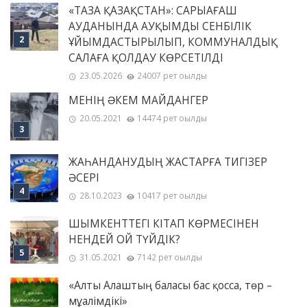
«ТАЗА ҚАЗАҚСТАН»: САРЫАҒАШ
АУДАНЫНДА АУҚЫМДЫ СЕНБІЛІК
ҰЙЫМДАСТЫРЫЛЫП, КОММУНАЛДЫҚ
САЛАҒА ҚОЛДАУ КӨРСЕТІЛДІ
23.05.2026
24007 рет оқылды
МЕНІҢ ƏКЕМ МАЙДАНГЕР
20.05.2021
14474 рет оқылды
ЖАҺАНДАНУДЫҢ ЖАСТАРҒА ТИГІЗЕР
ӘСЕРІ
28.10.2023
10417 рет оқылды
ШЫМКЕНТТЕГІ КІТАП КӨРМЕСІНЕН
НЕНДЕЙ ОЙ ТҮЙДІК?
31.05.2021
7142 рет оқылды
«Алты Алаштың баласы бас қосса, төр –
мұғалімдікі»