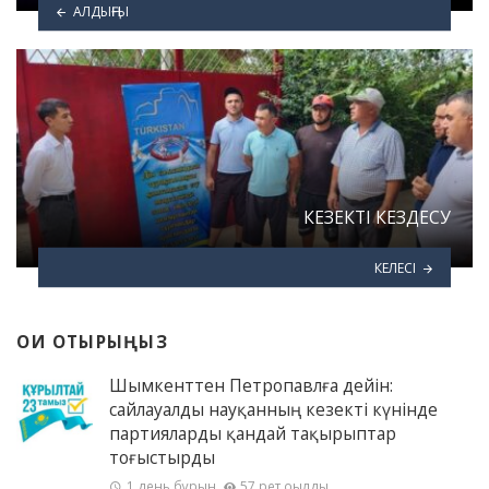
АЛДЫҢҒЫ
КЕЗЕКТІ КЕЗДЕСУ
КЕЛЕСІ
ОҚИ ОТЫРЫҢЫЗ
Шымкенттен Петропавлға дейін:
сайлауалды науқанның кезекті күнінде
партияларды қандай тақырыптар
тоғыстырды
1 день бұрын
57 рет оқылды