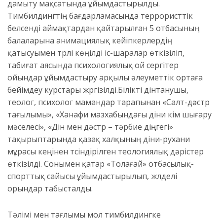
дамыту мақсатында ұйымдастырылды.
Тимбилдингтің бағдарламасында террористтік
белсенді аймақтардан қайтарылған 5 отбасының
балаларына анимациялық кейіпкерлердің
қатысуымен түрлі көңілді іс-шаралар өткізіліп,
табиғат аясында психологиялық ой сергітер
ойындар ұйымдастыру арқылы әлеуметтік ортаға
бейімдеу курстары жүргізілді.Білікті дінтанушы,
теолог, психолог мамандар тарапынан «Салт-дәстүр
тағылымы», «Ханафи мазхабындағы діни үкім шығару
мәселесі», «Дін мен дәстүр – тәрбие діңгегі»
тақырыптарында қазақ халқының діни-рухани
мұрасы кеңінен түсіндірілген теологиялық дәрістер
өткізілді. Сонымен қатар «Толағай» отбасылық-
спорттық сайысы ұйымдастырылып, жүлделі
орындар табысталды.
Тәлімі мен тағлымы мол тимбилдингке