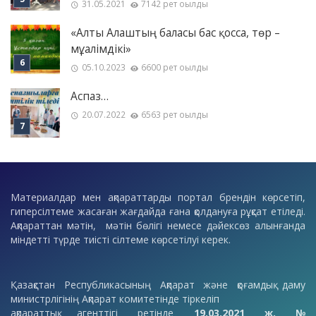
31.05.2021
7142 рет оқылды
«Алты Алаштың баласы бас қосса, төр –
мұғалімдікі»
05.10.2023
6600 рет оқылды
Аспаз…
20.07.2022
6563 рет оқылды
Материалдар мен ақпараттарды портал брендін көрсетіп,
гиперсілтеме жасаған жағдайда ғана қолдануға рұқсат етіледі.
Ақпараттан мәтін, мәтін бөлігі немесе дәйексөз алынғанда
міндетті түрде тиісті сілтеме көрсетілуі керек.
Қазақстан Республикасының Ақпарат және қоғамдық даму
министрлігінің Ақпарат комитетінде тіркеліп
ақпараттық агенттігі ретінде
19.03.2021 ж. №