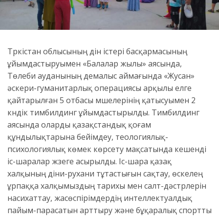
Түркістан облысының дін істері басқармасының
ұйымдастыруымен «Балалар жылы» аясында,
Төлеби ауданының демалыс аймағында «Жусан»
әскери-гуманитарлық операциясы арқылы елге
қайтарылған 5 отбасы мүшелерінің қатысуымен 2
күндік тимбилдинг ұйымдастырылды. Тимбилдинг
аясында оларды қазақстандық қоғам
құндылықтарына бейімдеу, теологиялық-
психологиялық көмек көрсету мақсатында кешенді
іс-шаралар жүзеге асырылды. Іс-шара қазақ
халқының діни-рухани тұтастығын сақтау, өскелең
ұрпаққа халқымыздың тарихы мен салт-дәстүрлерін
насихаттау, жасөспірімдердің интеллектуалдық
пайым-парасатын арттыру және бұқаралық спортты