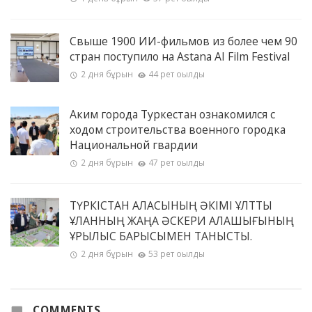
Свыше 1900 ИИ-фильмов из более чем 90
стран поступило на Astana AI Film Festival
2 дня бұрын
44 рет оқылды
Аким города Туркестан ознакомился с
ходом строительства военного городка
Национальной гвардии
2 дня бұрын
47 рет оқылды
ТҮРКІСТАН ҚАЛАСЫНЫҢ ӘКІМІ ҰЛТТЫҚ
ҰЛАННЫҢ ЖАҢА ӘСКЕРИ ҚАЛАШЫҒЫНЫҢ
ҚҰРЫЛЫС БАРЫСЫМЕН ТАНЫСТЫ.
2 дня бұрын
53 рет оқылды
COMMENTS