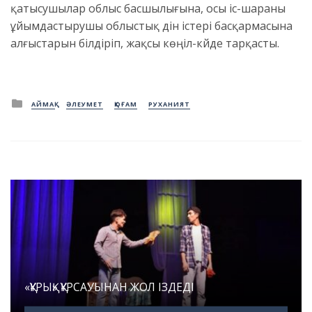
қатысушылар облыс басшылығына, осы іс-шараны
ұйымдастырушы облыстық дін істері басқармасына
алғыстарын білдіріп, жақсы көңіл-күйде тарқасты.
Posted
АЙМАҚ
ӘЛЕУМЕТ
ҚОҒАМ
РУХАНИЯТ
in
«ҚҰРЫҚ» ҚҰРСАУЫНАН ЖОЛ ІЗДЕДІ