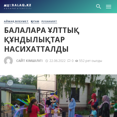
АЙМАҚ
ӘЛЕУМЕТ
ҚОҒАМ
РУХАНИЯТ
БАЛАЛАРҒА ҰЛТТЫҚ
ҚҰНДЫЛЫҚТАР
НАСИХАТТАЛДЫ
САЙТ ӘКІМШІЛІГІ
22.06.2022
0
552 рет оқылды