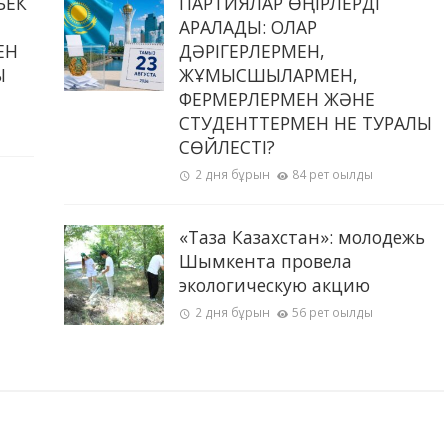
БЕК
ПАРТИЯЛАР ӨҢІРЛЕРДІ
АРАЛАДЫ: ОЛАР
ЕН
ДӘРІГЕРЛЕРМЕН,
Ы
ЖҰМЫСШЫЛАРМЕН,
ФЕРМЕРЛЕРМЕН ЖӘНЕ
СТУДЕНТТЕРМЕН НЕ ТУРАЛЫ
СӨЙЛЕСТІ?
2 дня бұрын
84 рет оқылды
«Таза Казахстан»: молодежь
Шымкента провела
экологическую акцию
2 дня бұрын
56 рет оқылды