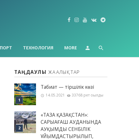
ПОРТ
ТЕХНОЛОГИЯ
MORE
ТАҢДАУЛЫ
ЖАҢАЛЫҚТАР
Табиғат — тіршілік көзі
14.05.2021
33768 рет оқылды
«ТАЗА ҚАЗАҚСТАН»:
САРЫАҒАШ АУДАНЫНДА
АУҚЫМДЫ СЕНБІЛІК
ҰЙЫМДАСТЫРЫЛЫП,