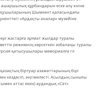
е ашаршылық құрбандарын еске алу күніне
п оқушыларының Шымкент қаласындағы
укенттегі «Ардақты аналар» музейіне
ері жастарға зұлмат жылдар туралы
оветтік режимнің көрсеткен зобалаңы туралы
курсия қатысушылары мемориалға гүл
қазақтың біртуар азаматтарының бірі
ен кездесіп, әңгімелесті. Асылдың сынығы
сымен аттас екен) аудандық «Сәт»