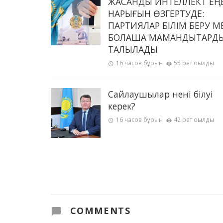
ЖАСАНДЫ ИНТЕЛЛЕКТ ЕҢ
НАРЫҒЫН ӨЗГЕРТУДЕ:
ПАРТИЯЛАР БІЛІМ БЕРУ М
БОЛАШАҚ МАМАНДЫҚТАРД
ТАЛҚЫЛАДЫ
16 часов бұрын
55 рет оқылды
Сайлаушылар нені білуі
керек?
16 часов бұрын
42 рет оқылды
COMMENTS