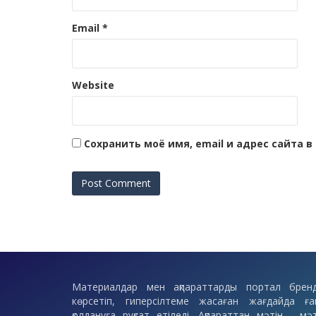
Email
*
Website
Сохранить моё имя, email и адрес сайта
Материалдар мен ақпараттарды портал бренд
көрсетіп, гиперсілтеме жасаған жағдайда ға
қолдануға рұқсат етіледі. Ақпараттан мәтін, мәт