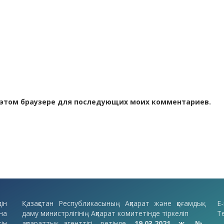
 в этом браузере для последующих моих комментариев.
ін
Қазақстан Республикасының Ақпарат және қоғамдық
E-
на
даму министрлігінің Ақпарат комитетінде тіркеліп
Т
ін
ақпараттық агенттігі ретінде
19.03.2021 ж. №