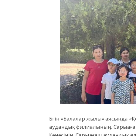
Бүгін «Балалар жылы» аясында «
аудандық филиалының, Сарыаға
Кеңесінің, Сарыағаш аудандық ө