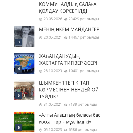
КОММУНАЛДЫҚ САЛАҒА
ҚОЛДАУ КӨРСЕТІЛДІ
23.05.2026
23429 рет оқылды
МЕНІҢ ƏКЕМ МАЙДАНГЕР
20.05.2021
14467 рет оқылды
ЖАҺАНДАНУДЫҢ
ЖАСТАРҒА ТИГІЗЕР ӘСЕРІ
28.10.2023
10401 рет оқылды
ШЫМКЕНТТЕГІ КІТАП
КӨРМЕСІНЕН НЕНДЕЙ ОЙ
ТҮЙДІК?
31.05.2021
7139 рет оқылды
«Алты Алаштың баласы бас
қосса, төр – мұғалімдікі»
05.10.2023
6586 рет оқылды