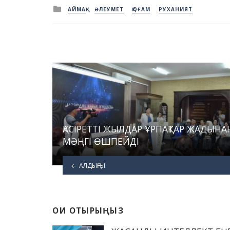
Posted
АЙМАҚ
ӘЛЕУМЕТ
ҚОҒАМ
РУХАНИЯТ
in
ҚАСІРЕТТІ ЖЫЛДАР ҰРПАҚТАР ЖАДЫНА
МӘҢГІ ӨШПЕЙДІ
АЛДЫҢҒЫ
ОҚИ ОТЫРЫҢЫЗ