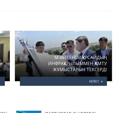
М.ӘЙТЕНОВ ҚҰРСАЙДЫҢ
Н
ИНФРАҚҰРЫЛЫММЕН ҚАМТУ
ЖҰМЫСТАРЫН ТЕКСЕРДІ
КЕЛЕСІ