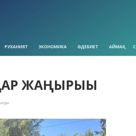
РУХАНИЯТ
ЭКОНОМИКА
ӘДЕБИЕТ
АЙМАҚ
С
АР ЖАҢҒЫРЫҒЫ
қылды