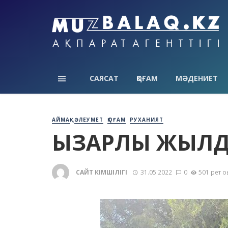
САЯСАТ
ҚОҒАМ
МӘДЕНИЕТ
АЙМАҚ
ӘЛЕУМЕТ
ҚОҒАМ
РУХАНИЯТ
ЫЗҒАРЛЫ ЖЫЛД
САЙТ ӘКІМШІЛІГІ
31.05.2022
0
501 рет о