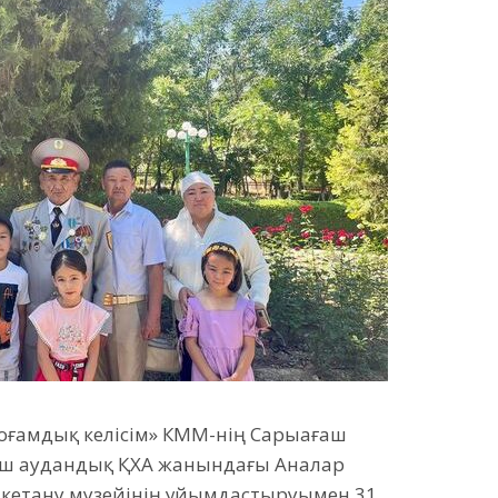
Қоғамдық келісім» КММ-нің Сарыағаш
ш аудандық ҚХА жанындағы Аналар
лкетану музейінің ұйымдастыруымен 31