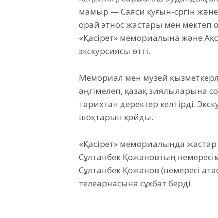
мамыр — Саяси қуғын-сүргін жән
орай этнос жастары мен мекте
«Қасірет» мемориалына және Ақс
экскурсиясы өтті.
Мемориал мен музей қызметкерл
әңгімелеп, қазақ зиялыларына с
тарихтан деректер келтірді. Экс
шоқтарын қойды.
«Қасірет» мемориалында жастар 
Сұлтанбек Қожановтың немересім
Сұлтанбек Қожанов (немересі ата
телеарнасына сұхбат берді.