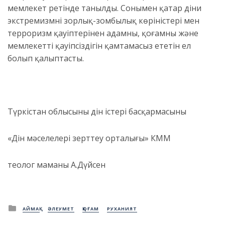
мемлекет ретінде танылды. Сонымен қатар діни
экстремизмнің зорлық-зомбылық көріністері мен
терроризм қауіптерінен адамның, қоғамның және
мемлекеттің қауіпсіздігін қамтамасыз ететін ел
болып қалыптасты.
Түркістан облысының дін істері басқармасының
«Дін мәселелері зерттеу орталығы» КММ
теолог маманы А.Дүйсен
Posted
АЙМАҚ
ӘЛЕУМЕТ
ҚОҒАМ
РУХАНИЯТ
in