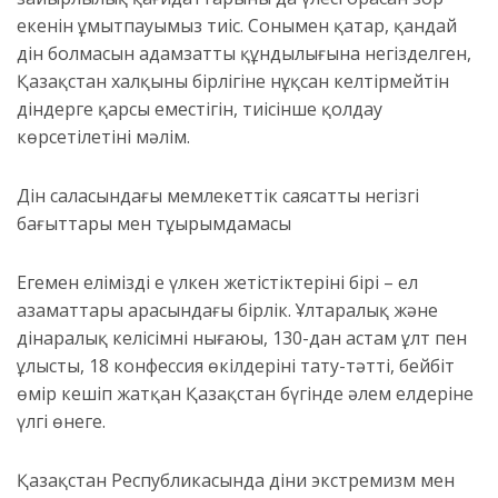
екенін ұмытпауымыз тиіс. Сонымен қатар, қандай
дін болмасын адамзаттың құндылығына негізделген,
Қазақстан халқының бірлігіне нұқсан келтірмейтін
діндерге қарсы еместігін, тиісінше қолдау
көрсетілетіні мәлім.
Дін саласындағы мемлекеттік саясаттың негізгі
бағыттары мен тұырымдамасы
Егемен еліміздің ең үлкен жетістіктерінің бірі – ел
азаматтары арасындағы бірлік. Ұлтаралық және
дінаралық келісімнің нығаюы, 130-дан астам ұлт пен
ұлыстың, 18 конфессия өкілдерінің тату-тәтті, бейбіт
өмір кешіп жатқан Қазақстан бүгінде әлем елдеріне
үлгі өнеге.
Қазақстан Республикасында діни экстремизм мен