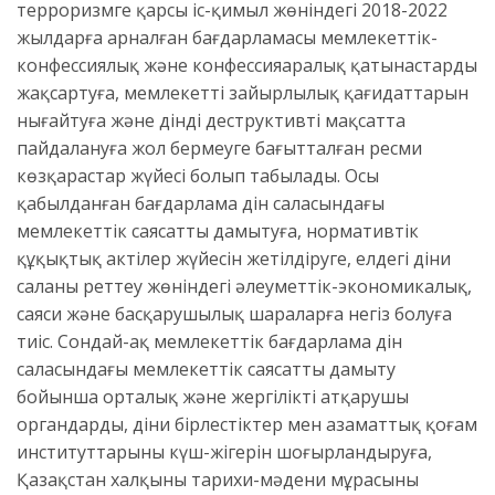
терроризмге қарсы іс-қимыл жөніндегі 2018-2022
жылдарға арналған бағдарламасы мемлекеттік-
конфессиялық және конфессияаралық қатынастарды
жақсартуға, мемлекеттің зайырлылық қағидаттарын
нығайтуға және дінді деструктивті мақсатта
пайдалануға жол бермеуге бағытталған ресми
көзқарастар жүйесі болып табылады. Осы
қабылданған бағдарлама дін саласындағы
мемлекеттік саясатты дамытуға, нормативтік
құқықтық актілер жүйесін жетілдіруге, елдегі діни
саланы реттеу жөніндегі әлеуметтік-экономикалық,
саяси және басқарушылық шараларға негіз болуға
тиіс. Сондай-ақ мемлекеттік бағдарлама дін
саласындағы мемлекеттік саясатты дамыту
бойынша орталық және жергілікті атқарушы
органдардың, діни бірлестіктер мен азаматтық қоғам
институттарының күш-жігерін шоғырландыруға,
Қазақстан халқының тарихи-мәдени мұрасының