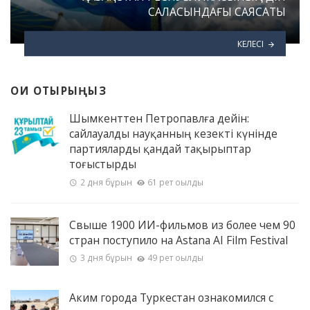
САЛАСЫНДАҒЫ САЯСАТЫ
КЕЛЕСІ
ОҚИ ОТЫРЫҢЫЗ
Шымкенттен Петропавлға дейін:
сайлауалды науқанның кезекті күнінде
партияларды қандай тақырыптар
тоғыстырды
2 дня бұрын
61 рет оқылды
Свыше 1900 ИИ-фильмов из более чем 90
стран поступило на Astana AI Film Festival
3 дня бұрын
49 рет оқылды
Аким города Туркестан ознакомился с