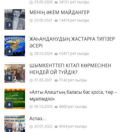
23.05.2026
24151 рет оқылды
МЕНІҢ ƏКЕМ МАЙДАНГЕР
20.05.2021
14474 рет оқылды
ЖАҺАНДАНУДЫҢ ЖАСТАРҒА ТИГІЗЕР
ӘСЕРІ
28.10.2023
10417 рет оқылды
ШЫМКЕНТТЕГІ КІТАП КӨРМЕСІНЕН
НЕНДЕЙ ОЙ ТҮЙДІК?
31.05.2021
7142 рет оқылды
«Алты Алаштың баласы бас қосса, төр –
мұғалімдікі»
05.10.2023
6600 рет оқылды
Аспаз…
20.07.2022
6564 рет оқылды