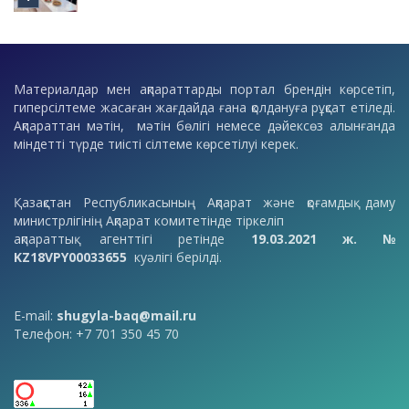
Материалдар мен ақпараттарды портал брендін көрсетіп,
гиперсілтеме жасаған жағдайда ғана қолдануға рұқсат етіледі.
Ақпараттан мәтін, мәтін бөлігі немесе дәйексөз алынғанда
міндетті түрде тиісті сілтеме көрсетілуі керек.
Қазақстан Республикасының Ақпарат және қоғамдық даму
министрлігінің Ақпарат комитетінде тіркеліп
ақпараттық агенттігі ретінде
19.03.2021 ж. №
KZ18VPY00033655
куәлігі берілді.
E-mail:
shugyla-baq@mail.ru
Телефон: +7 701 350 45 70