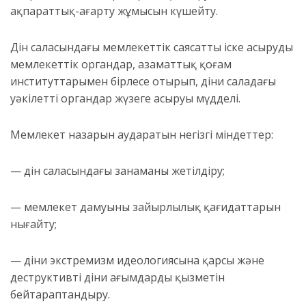
ақпараттық-ағарту жұмысын күшейту.
Дін саласындағы мемлекеттік саясатты іске асыруды
мемлекеттік органдар, азаматтық қоғам
институттарымен бірлесе отырып, діни саладағы
уәкілетті органдар жүзеге асыруы мүдделі.
Мемлекет назарын аударатын негізгі міндеттер:
— дін саласындағы заңнаманы жетілдіру;
— мемлекет дамуының зайырлылық қағидаттарын
нығайту;
— діни экстремизм идеологиясына қарсы және
деструктивті діни ағымдардың қызметін
бейтараптандыру.