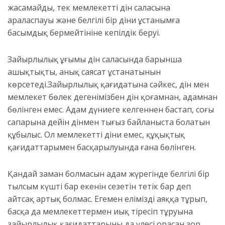
жасамайды, тек мемлекеттің дін саласына
араласпауы және белгілі бір діни ұстанымға
басымдық бермейтініне кепілдік беруі.
Зайырлылық ұғымы дін саласында барынша
ашықтықты, анық саясат ұстанатынын
көрсетеді.Зайырлылық қағидатына сәйкес, дін мен
мемлекет бөлек дегенімізбен дін қоғамнан, адамнан
бөлінген емес. Адам дүниеге келгеннен бастап, соңғы
сапарына дейін дінмен тығыз байланыста болатын
құбылыс. Ол мемлекеттің діни емес, құқықтық
қағидаттарымен басқарылуында ғана бөлінген.
Қандай заман болмасын адам жүрегінде белгілі бір
тылсым күштің бар екенін сезетін тетік бар деп
айтсақ артық болмас. Егемен еліміздің аяққа тұрып,
басқа да мемлекеттермен иық тіресіп тұруына
зайырлылық қағидаттарының да үлесі орасан зор