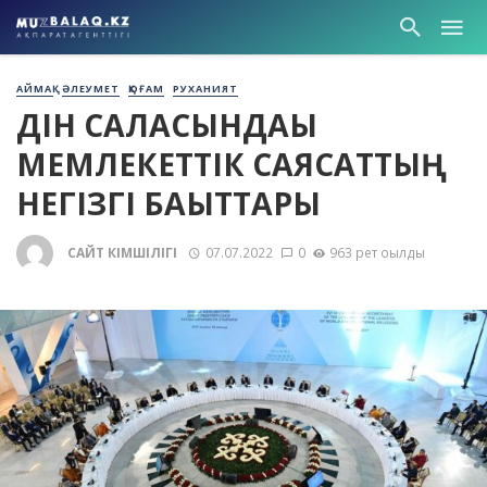
АЙМАҚ
ӘЛЕУМЕТ
ҚОҒАМ
РУХАНИЯТ
ДІН САЛАСЫНДАҒЫ
МЕМЛЕКЕТТІК САЯСАТТЫҢ
НЕГІЗГІ БАҒЫТТАРЫ
САЙТ ӘКІМШІЛІГІ
07.07.2022
0
963 рет оқылды