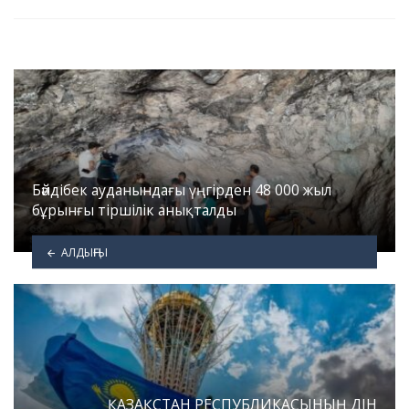
Бәйдібек ауданындағы үңгірден 48 000 жыл
бұрынғы тіршілік анықталды
АЛДЫҢҒЫ
ҚАЗАҚСТАН РЕСПУБЛИКАСЫНЫҢ ДІН