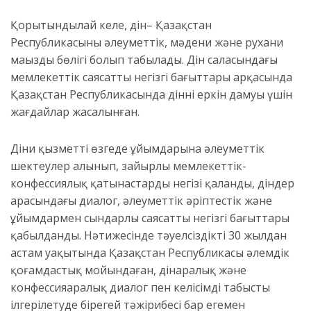
Қорытындылай келе, дін– Қазақстан
Республикасының әлеуметтік, мәдени және рухани
маңызды бөлігі болып табылады. Дін саласындағы
мемлекеттік саясаттың негізгі бағыттары арқасында
Қазақстан Республикасында діннің еркін дамуы үшін
жағдайлар жасалынған.
Діни қызметтің өзгеде ұйымдарына әлеуметтік
шектеулер алынып, зайырлы мемлекеттік-
конфессиялық қатынастардың негізі қаланды, діндер
арасындағы диалог, әлеуметтік әріптестік және
ұйымдармен сындарлы саясаттың негізгі бағыттары
қабылданды. Нәтижесінде тәуелсіздіктің 30 жылдан
астам уақытында Қазақстан Республикасы әлемдік
қоғамдастық мойындаған, дінаралық және
конфессияаралық диалог пен келісімді табысты
ілгерілетуде бірегей тәжірибесі бар егемен