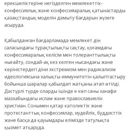
ерекшеліктеріне негізделген мемлекеттік-
конфессиялық және конфессияаралық қатынастардың
қазақстандық моделін дамыту бағдарын жүзеге
асыруда.
Қабылданған бағдарламада мемлекет дін
саласындағы тұрақтылықты сақтау, қоғамдағы
конфессияаралық келісім мен толеранттылықты
нығайту, сондай-ақ кез келген нысандағы және
көріністердегі діни экстремизм мен радикализм
идеологиясына халықтың иммунитетін қалыптастыру
бойынша шаралар қабылдап жатқаны атап өтілді.
Дәстүрлі түрде олардың ішінде ең көп саны ханафи
мазхабындағы ислам және православиелік
христиан. Сонымен қатар католиктік және
протестанттық конфессиялар, иудейлік, буддисттік
және басқа да қауымдары елімізде татулықта
қызмет атқаруда.