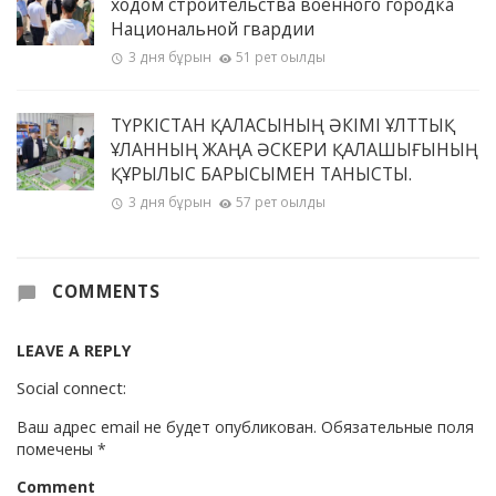
ходом строительства военного городка
Национальной гвардии
3 дня бұрын
51 рет оқылды
ТҮРКІСТАН ҚАЛАСЫНЫҢ ӘКІМІ ҰЛТТЫҚ
ҰЛАННЫҢ ЖАҢА ӘСКЕРИ ҚАЛАШЫҒЫНЫҢ
ҚҰРЫЛЫС БАРЫСЫМЕН ТАНЫСТЫ.
3 дня бұрын
57 рет оқылды
COMMENTS
LEAVE A REPLY
Social connect:
Ваш адрес email не будет опубликован.
Обязательные поля
помечены
*
Comment