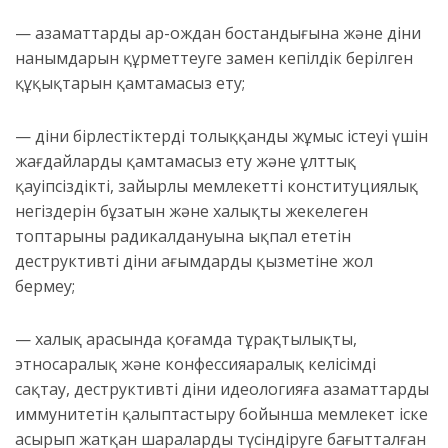
— азаматтардың ар-ождан бостандығына және діни
нанымдарын құрметтеуге заңмен кепілдік берілген
құқықтарын қамтамасыз ету;
— діни бірлестіктердің толыққанды жұмыс істеуі үшін
жағдайларды қамтамасыз ету және ұлттық
қауіпсіздікті, зайырлы мемлекеттің конституциялық
негіздерін бұзатын және халықтың жекелеген
топтарының радикалдануына ықпал ететін
деструктивті діни ағымдардың қызметіне жол
бермеу;
— халық арасында қоғамда тұрақтылықты,
этносаралық және конфессияаралық келісімді
сақтау, деструктивті діни идеологияға азаматтардың
иммунитетін қалыптастыру бойынша мемлекет іске
асырып жатқан шараларды түсіндіруге бағытталған