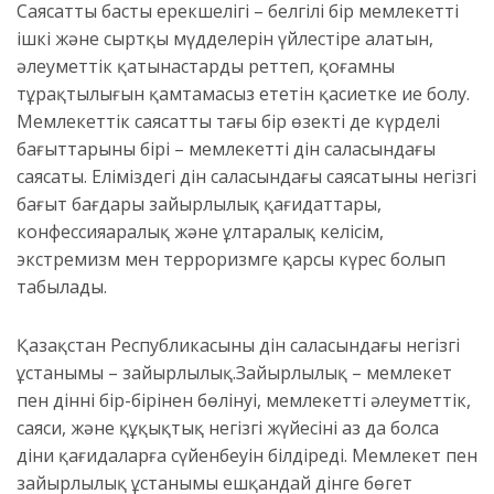
Саясаттың басты ерекшелігі – белгілі бір мемлекеттің
ішкі және сыртқы мүдделерін үйлестіре алатын,
әлеуметтік қатынастарды реттеп, қоғамның
тұрақтылығын қамтамасыз ететін қасиетке ие болу.
Мемлекеттік саясаттың тағы бір өзекті де күрделі
бағыттарының бірі – мемлекеттің дін саласындағы
саясаты. Еліміздегі дін саласындағы саясатының негізгі
бағыт бағдары зайырлылық қағидаттары,
конфессияаралық және ұлтаралық келісім,
экстремизм мен терроризмге қарсы күрес болып
табылады.
Қазақстан Республикасының дін саласындағы негізгі
ұстанымы – зайырлылық.Зайырлылық – мемлекет
пен діннің бір-бірінен бөлінуі, мемлекеттің әлеуметтік,
саяси, және құқықтық негізгі жүйесінің аз да болса
діни қағидаларға сүйенбеуін білдіреді. Мемлекет пен
зайырлылық ұстанымы ешқандай дінге бөгет