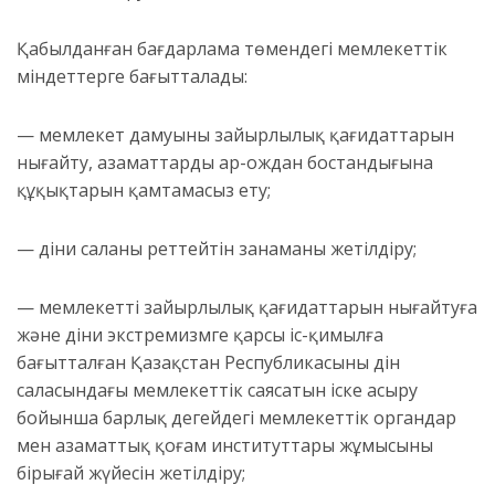
Қабылданған бағдарлама төмендегі мемлекеттік
міндеттерге бағытталады:
— мемлекет дамуының зайырлылық қағидаттарын
нығайту, азаматтардың ар-ождан бостандығына
құқықтарын қамтамасыз ету;
— діни саланы реттейтін заңнаманы жетілдіру;
— мемлекеттің зайырлылық қағидаттарын нығайтуға
және діни экстремизмге қарсы іс-қимылға
бағытталған Қазақстан Республикасының дін
саласындағы мемлекеттік саясатын іске асыру
бойынша барлық деңгейдегі мемлекеттік органдар
мен азаматтық қоғам институттары жұмысының
бірыңғай жүйесін жетілдіру;