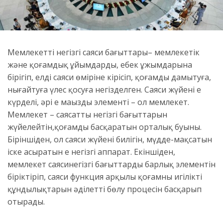
Мемлекеттің негізгі саяси бағыттары– мемлекетік
және қоғамдық ұйымдардың, еңбек ұжымдарына
бірігіп, елдің саяси өміріне кірісіп, қоғамды дамытуға,
нығайтуға үлес қосуға негізделген. Саяси жүйенің ең
күрделі, әрі ең маңызды элементі – ол мемлекет.
Мемлекет – саясаттың негізгі бағыттарын
жүйелейтін,қоғамды басқаратын орталық буыны.
Біріншіден, ол саяси жүйенің билігін, мүдде-мақсатын
іске асыратын ең негізгі аппарат. Екіншіден,
мемлекет саясинегізгі бағыттардың барлық элементін
біріктіріп, саяси функция арқылы қоғамның игілікті
құндылықтарын әділетті бөлу процесін басқарып
отырады.