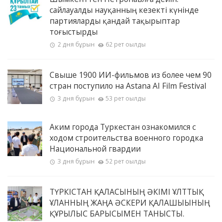
сайлауалды науқанның кезекті күнінде
партияларды қандай тақырыптар
тоғыстырды
2 дня бұрын
62 рет оқылды
Свыше 1900 ИИ-фильмов из более чем 90
стран поступило на Astana AI Film Festival
3 дня бұрын
53 рет оқылды
Аким города Туркестан ознакомился с
ходом строительства военного городка
Национальной гвардии
3 дня бұрын
52 рет оқылды
ТҮРКІСТАН ҚАЛАСЫНЫҢ ӘКІМІ ҰЛТТЫҚ
ҰЛАННЫҢ ЖАҢА ӘСКЕРИ ҚАЛАШЫҒЫНЫҢ
ҚҰРЫЛЫС БАРЫСЫМЕН ТАНЫСТЫ.