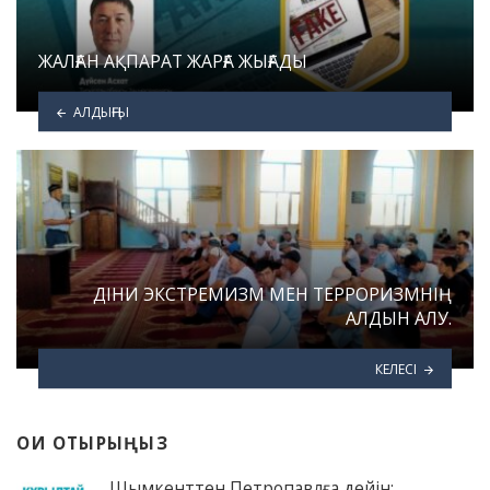
ЖАЛҒАН АҚПАРАТ ЖАРҒА ЖЫҒАДЫ
АЛДЫҢҒЫ
ДІНИ ЭКСТРЕМИЗМ МЕН ТЕРРОРИЗМНІҢ
АЛДЫН АЛУ.
КЕЛЕСІ
ОҚИ ОТЫРЫҢЫЗ
Шымкенттен Петропавлға дейін: