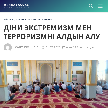
АЙМАҚ
ӘЛЕУМЕТ
ҚОҒАМ
РУХАНИЯТ
ДІНИ ЭКСТРЕМИЗМ МЕН
ТЕРРОРИЗМНІҢ АЛДЫН АЛУ
САЙТ ӘКІМШІЛІГІ
01.07.2022
0
328 рет оқылды