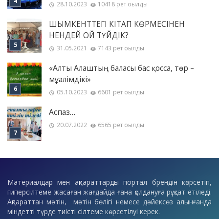
28.10.2023
10418 рет оқылды
ШЫМКЕНТТЕГІ КІТАП КӨРМЕСІНЕН
НЕНДЕЙ ОЙ ТҮЙДІК?
31.05.2021
7143 рет оқылды
«Алты Алаштың баласы бас қосса, төр –
мұғалімдікі»
05.10.2023
6601 рет оқылды
Аспаз…
20.07.2022
6565 рет оқылды
Материалдар мен ақпараттарды портал брендін көрсетіп,
гиперсілтеме жасаған жағдайда ғана қолдануға рұқсат етіледі.
Ақпараттан мәтін, мәтін бөлігі немесе дәйексөз алынғанда
міндетті түрде тиісті сілтеме көрсетілуі керек.