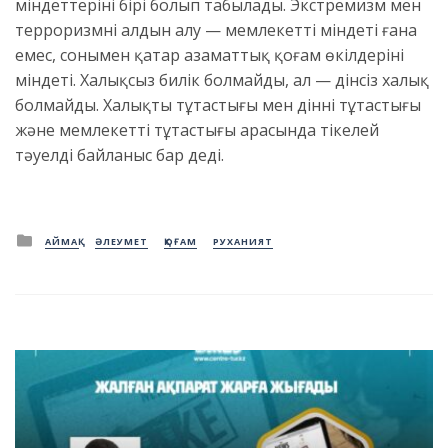
міндеттерінің бірі болып табылады. Экстремизм мен
терроризмнің алдын алу — мемлекеттің міндеті ғана
емес, сонымен қатар азаматтық қоғам өкілдерінің
міндеті. Халықсыз билік болмайды, ал — дінсіз халық
болмайды. Халықтың тұтастығы мен діннің тұтастығы
жəне мемлекеттің тұтастығы арасында тікелей
тəуелді байланыс бар деді.
Posted
АЙМАҚ
ӘЛЕУМЕТ
ҚОҒАМ
РУХАНИЯТ
in