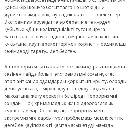
қайсы бір шешуге бағытталған ең шеткі діни
дүниетанымды жақтау радикалды іс — әрекеттер.
Экстремизм әруақытта әр беретін өте күрделі
құбылыс. «Діни келіспеушілікті тұтандыруға
бағытталған, қауіпсіздігіне, өміріне, денсаулығына,
құқығына, қауіп әрекеттерімен көрінетін радикалды
сенімдерді тарату» деп берген.
Ал терроризм латынның terror, яғни қорқыныш деген
сөзінен пайда болып, экстремизмнің соңғы нүктесі,
атап айтқанда адамдарды қорқытып-үркіту, олардың
денсаулығына, өміріне қауіп төндіру арқылы өз
мақсатына жету әрекетін білдіреді. Терроризмнің
сондай — ақ криминалдық және идеологиялық
түрлері де бар. Сондықтан терроризм мен
экстремизмге қарсы тұру проблемасы мемлекеттік
деңгейде қауіпсіздікті қамтамасыз етудің маңызды