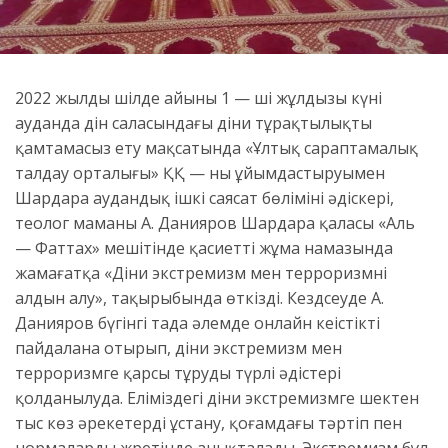
2022 жылдың шілде айының 1 — ші жұлдызы күні
ауданда дін саласындағы діни тұрақтылықты
қамтамасыз ету мақсатында «Ұлтық сараптамалық
талдау орталығы» ҚҚ — ның ұйымдастыруымен
Шардара аудандық ішкі саясат бөлімінің әдіскері,
теолог маманы А. Данияров Шардара қаласы «Аль
— Фаттах» мешітінде қасиетті жұма намазында
жамағатқа «Діни экстремизм мен терроризмнің
алдын алу», тақырыбында өткізді. Кездсеуде А.
Данияров бүгінгі таңда әлемде онлайн кеңістікті
пайдалана отырып, діни экстремизм мен
терроризмге қарсы тұрудың түрлі әдістері
қолданылуда. Еліміздегі діни экстремизмге шектен
тыс көз әрекетерді ұстану, қоғамдағы тәртіп пен
нормаларды жретінде анықталады. Экстремизм бұл