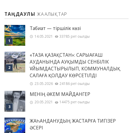
ТАҢДАУЛЫ
ЖАҢАЛЫҚТАР
Табиғат — тіршілік көзі
14.05.2021
33785 рет оқылды
«ТАЗА ҚАЗАҚСТАН»: САРЫАҒАШ
АУДАНЫНДА АУҚЫМДЫ СЕНБІЛІК
ҰЙЫМДАСТЫРЫЛЫП, КОММУНАЛДЫҚ
САЛАҒА ҚОЛДАУ КӨРСЕТІЛДІ
23.05.2026
24186 рет оқылды
МЕНІҢ ƏКЕМ МАЙДАНГЕР
20.05.2021
14475 рет оқылды
ЖАҺАНДАНУДЫҢ ЖАСТАРҒА ТИГІЗЕР
ӘСЕРІ