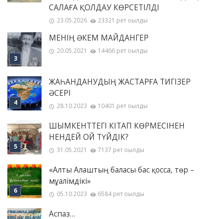
САЛАҒА ҚОЛДАУ КӨРСЕТІЛДІ
23.05.2026
23321 рет оқылды
МЕНІҢ ƏКЕМ МАЙДАНГЕР
20.05.2021
14466 рет оқылды
ЖАҺАНДАНУДЫҢ ЖАСТАРҒА ТИГІЗЕР
ӘСЕРІ
28.10.2023
10401 рет оқылды
ШЫМКЕНТТЕГІ КІТАП КӨРМЕСІНЕН
НЕНДЕЙ ОЙ ТҮЙДІК?
31.05.2021
7137 рет оқылды
«Алты Алаштың баласы бас қосса, төр –
мұғалімдікі»
05.10.2023
6584 рет оқылды
Аспаз…