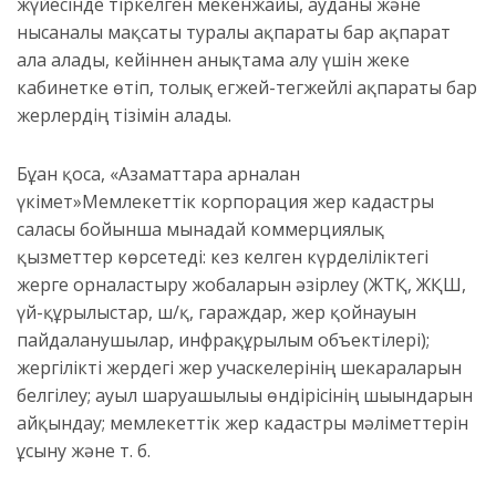
жүйесінде тіркелген мекенжайы, ауданы және
нысаналы мақсаты туралы ақпараты бар ақпарат
ала алады, кейіннен анықтама алу үшін жеке
кабинетке өтіп, толық егжей-тегжейлі ақпараты бар
жерлердің тізімін алады.
Бұған қоса, «Азаматтарға арналған
үкімет»Мемлекеттік корпорация жер кадастры
саласы бойынша мынадай коммерциялық
қызметтер көрсетеді: кез келген күрделіліктегі
жерге орналастыру жобаларын әзірлеу (ЖТҚ, ЖҚШ,
үй-құрылыстар, ш/қ, гараждар, жер қойнауын
пайдаланушылар, инфрақұрылым объектілері);
жергілікті жердегі жер учаскелерінің шекараларын
белгілеу; ауыл шаруашылығы өндірісінің шығындарын
айқындау; мемлекеттік жер кадастры мәліметтерін
ұсыну және т. б.