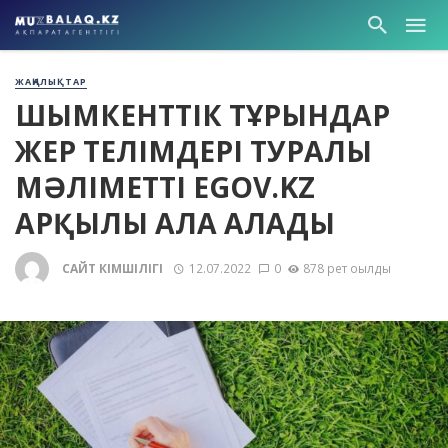
ЖАҢАЛЫҚТАР
ШЫМКЕНТТІК ТҰРҒЫНДАР
ЖЕР ТЕЛІМДЕРІ ТУРАЛЫ
МӘЛІМЕТТІ ЕGOV.KZ
АРҚЫЛЫ АЛА АЛАДЫ
САЙТ ӘКІМШІЛІГІ
12.07.2022
0
878 рет оқылды