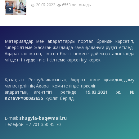
20.07.2022
6553 рет оқылды
Материалдар мен ақпараттарды портал брендін көрсетіп,
гиперсілтеме жасаған жағдайда ғана қолдануға рұқсат етіледі.
Ақпараттан мәтін, мәтін бөлігі немесе дәйексөз алынғанда
міндетті түрде тиісті сілтеме көрсетілуі керек.
Қазақстан Республикасының Ақпарат және қоғамдық даму
министрлігінің Ақпарат комитетінде тіркеліп
ақпараттық агенттігі ретінде
19.03.2021 ж. №
KZ18VPY00033655
куәлігі берілді.
E-mail:
shugyla-baq@mail.ru
Телефон: +7 701 350 45 70