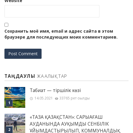
Website
Сохранить моё имя, email и адрес сайта в этом
браузере для последующих моих комментариев.
ТАҢДАУЛЫ
ЖАҢАЛЫҚТАР
Табиғат — тіршілік көзі
14.05.2021
33765 рет оқылды
«ТАЗА ҚАЗАҚСТАН»: САРЫАҒАШ
АУДАНЫНДА АУҚЫМДЫ СЕНБІЛІК
ҰЙЫМДАСТЫРЫЛЫП, КОММУНАЛДЫҚ