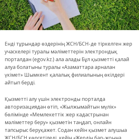
Енді тұрғындар өздерінің ЖСН/БСН-де тіркелген жер
учаскелері туралы мәліметтерін электрондық
порталдан (egov.kz.) ала алады Бұл қызметті қалай
алуға болатыны туралы «Азаматтарға арналған
үкімет» Шымкент қалалық филиалының өкілдері
айтып берді.
Қызметті алу үшін электронды порталда
авторизациядан өтіп, «Жылжымайтын мүлік»
бөлімінде «Мемлекеттік жер кадастрынан
мәліметтер беру» қызметін таңдап, онлайн
тапсырыс беруқажет. Содан кейін қызмет алушыға
ЖСН/БСН көрсетіледі, кейін «Жердің бар-жоғына