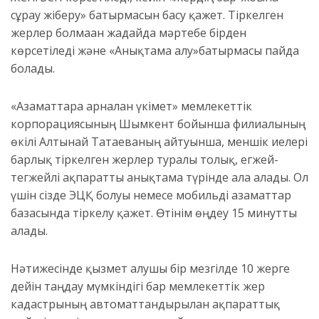
сұрау жіберу» батырмасын басу қажет. Тіркелген
жерлер болмаған жағдайда мәртебе бірден
көрсетіледі және «Анықтама алу»батырмасы пайда
болады.
«Азаматтарға арналған үкімет» мемлекеттік
корпорациясының Шымкент бойынша филиалының
өкілі Алтынай Татаеваның айтуынша, меншік иелері
барлық тіркелген жерлер туралы толық, егжей-
тегжейлі ақпаратты анықтама түрінде ала алады. Ол
үшін сізде ЭЦҚ болуы немесе мобильді азаматтар
базасында тіркелу қажет. Өтінім өңдеу 15 минутты
алады.
Нәтижесінде қызмет алушы бір мезгілде 10 жерге
дейін таңдау мүмкіндігі бар мемлекеттік жер
кадастрының автоматтандырылған ақпараттық