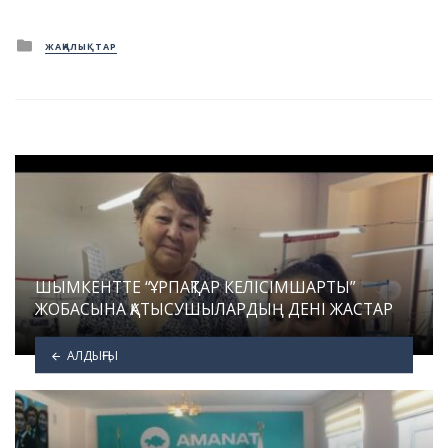
Posted
ЖАҢАЛЫҚТАР
in
ШЫМКЕНТТЕ “ҰРПАҚТАР КЕЛІСІМШАРТЫ”
ЖОБАСЫНА ҚАТЫСУШЫЛАРДЫҢ ДЕНІ ЖАСТАР
АЛДЫҢҒЫ