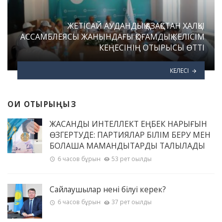
ЖЕТІСАЙ АУДАНДЫҚ ҚАЗАҚСТАН ХАЛҚЫ
АССАМБЛЕЯСЫ ЖАНЫНДАҒЫ ҚОҒАМДЫҚ КЕЛІСІМ
КЕҢЕСІНІҢ ОТЫРЫСЫ ӨТТІ
КЕЛЕСІ
ОҚИ ОТЫРЫҢЫЗ
ЖАСАНДЫ ИНТЕЛЛЕКТ ЕҢБЕК НАРЫҒЫН
ӨЗГЕРТУДЕ: ПАРТИЯЛАР БІЛІМ БЕРУ МЕН
БОЛАШАҚ МАМАНДЫҚТАРДЫ ТАЛҚЫЛАДЫ
6 часов бұрын
53 рет оқылды
Сайлаушылар нені білуі керек?
6 часов бұрын
37 рет оқылды