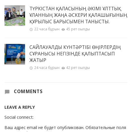
ТҮРКІСТАН ҚАЛАСЫНЫҢ ӘКІМІ ҰЛТТЫҚ
ҰЛАННЫҢ ЖАҢА ӘСКЕРИ ҚАЛАШЫҒЫНЫҢ
ҚҰРЫЛЫС БАРЫСЫМЕН ТАНЫСТЫ.
22 часа бұрын
45 рет оқылды
САЙЛАУАЛДЫ КҮНТӘРТІБІ ӨҢІРЛЕРДІҢ
СҰРАНЫСЫ НЕГІЗІНДЕ ҚАЛЫПТАСЫП
ЖАТЫР
24 часа бұрын
42 рет оқылды
COMMENTS
LEAVE A REPLY
Social connect:
Ваш адрес email не будет опубликован.
Обязательные поля