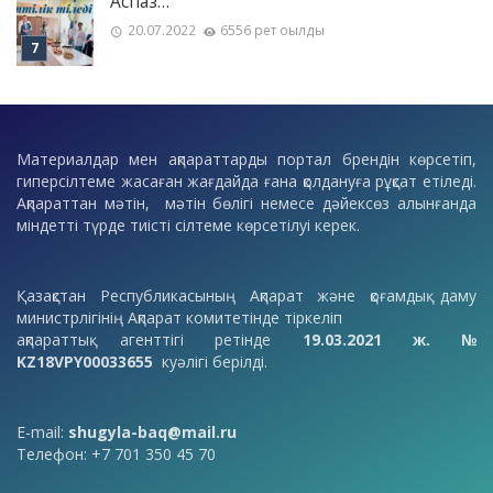
Аспаз…
20.07.2022
6556 рет оқылды
Материалдар мен ақпараттарды портал брендін көрсетіп,
гиперсілтеме жасаған жағдайда ғана қолдануға рұқсат етіледі.
Ақпараттан мәтін, мәтін бөлігі немесе дәйексөз алынғанда
міндетті түрде тиісті сілтеме көрсетілуі керек.
Қазақстан Республикасының Ақпарат және қоғамдық даму
министрлігінің Ақпарат комитетінде тіркеліп
ақпараттық агенттігі ретінде
19.03.2021 ж. №
KZ18VPY00033655
куәлігі берілді.
E-mail:
shugyla-baq@mail.ru
Телефон: +7 701 350 45 70