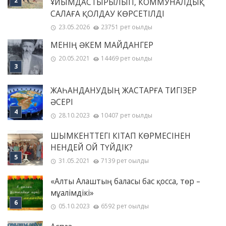
ҰЙЫМДАСТЫРЫЛЫП, КОММУНАЛДЫҚ
САЛАҒА ҚОЛДАУ КӨРСЕТІЛДІ
23.05.2026
23751 рет оқылды
МЕНІҢ ƏКЕМ МАЙДАНГЕР
20.05.2021
14469 рет оқылды
ЖАҺАНДАНУДЫҢ ЖАСТАРҒА ТИГІЗЕР
ӘСЕРІ
28.10.2023
10407 рет оқылды
ШЫМКЕНТТЕГІ КІТАП КӨРМЕСІНЕН
НЕНДЕЙ ОЙ ТҮЙДІК?
31.05.2021
7139 рет оқылды
«Алты Алаштың баласы бас қосса, төр –
мұғалімдікі»
05.10.2023
6592 рет оқылды