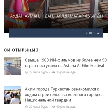
АУДАН АУМАҒЫНДАҒЫ АЯЛДАМАЛАР ЖУЫЛДЫ
КЕЛЕСІ
ОҚИ ОТЫРЫҢЫЗ
Свыше 1900 ИИ-фильмов из более чем 90
стран поступило на Astana AI Film Festival
22 часа бұрын
38 рет оқылды
Аким города Туркестан ознакомился с
ходом строительства военного городка
Национальной гвардии
22 часа бұрын
40 рет оқылды