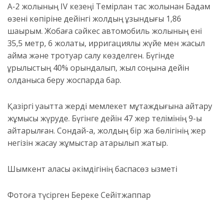
А-2 жолының IV кезеңі Темірлан тас жолынан Бадам
өзені көпіріне дейінгі жолдың ұзындығы 1,86
шақырым. Жобаға сәйкес автомобиль жолының ені
35,5 метр, 6 жолақты, ирригациялық жүйе мен жасыл
аймақ және тротуар салу көзделген. Бүгінде
құрылыстың 40% орындалып, жыл соңына дейін
қолданысқа беру жоспарда бар.
Қазіргі уақытта жерді мемлекет мұқтаждығына қайтару
жұмысы жүруде. Бүгінге дейін 47 жер телімінің 9-ы
қайтарылған. Сондай-ақ, жолдың бір жақ бөлігінің жер
негізін жасау жұмыстар атқарылып жатыр.
Шымкент қаласы әкімдігінің баспасөз қызметі
Фотоға түсірген Береке Сейітжаппар