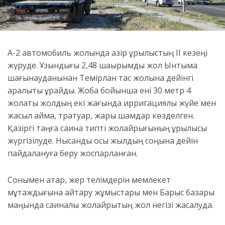
А-2 автомобиль жолында қазір құрылыстың ІІ кезеңі
жүруде. Ұзындығы 2,48 шақырымды жол Ынтымақ
шағынауданынан Темірлан тас жолына дейінгі
аралықты құрайды. Жоба бойынша ені 30 метр 4
жолақты жолдың екі жағында ирригациялық жүйе мен
жасыл аймақ, тратуар, жарық шамдар көзделген.
Қазіргі таңға сақина типті жолайрығының құрылысы
жүргізілуде. Нысанды осы жылдың соңына дейін
пайдалануға беру жоспарланған.
Сонымен қатар, жер телімдерін мемлекет
мұқтаждығына қайтару жұмыстары мен Барыс базары
маңында сақиналы жолайрықтың жол негізі жасалуда.