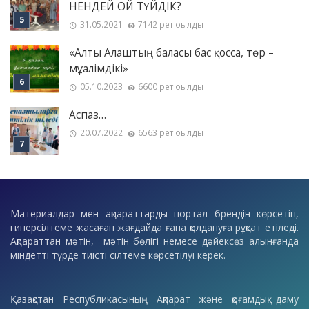
НЕНДЕЙ ОЙ ТҮЙДІК?
31.05.2021
7142 рет оқылды
«Алты Алаштың баласы бас қосса, төр –
мұғалімдікі»
05.10.2023
6600 рет оқылды
Аспаз…
20.07.2022
6563 рет оқылды
Материалдар мен ақпараттарды портал брендін көрсетіп,
гиперсілтеме жасаған жағдайда ғана қолдануға рұқсат етіледі.
Ақпараттан мәтін, мәтін бөлігі немесе дәйексөз алынғанда
міндетті түрде тиісті сілтеме көрсетілуі керек.
Қазақстан Республикасының Ақпарат және қоғамдық даму