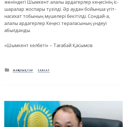
жөніндегі Шымкент қалалық ардагерлер кеңесінің іс-
шаралар жоспары түзілді. Әр аудан бойынша үгіт-
насихат тобының мүшелері бекітілді. Сондай-ақ,
қалалық ардагерлер Кеңесі төралқасының үндеуі
қабылданды.
«Шымкент келбеті» – Тағабай Қасымов
Posted
ЖАҢАЛЫҚТАР
САЯСАТ
in