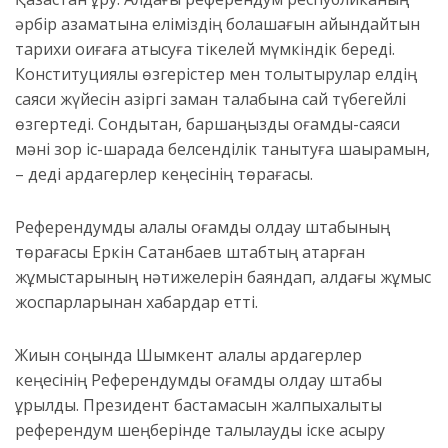
әрбір азаматына еліміздің болашағын айқындайтын
тарихи оқиғаға қатысуға тікелей мүмкіндік береді.
Конституциялық өзгерістер мен толықтырулар елдің
саяси жүйесін қазіргі заман талабына сай түбегейлі
өзгертеді. Сондықтан, баршаңызды қоғамдық-саяси
мәні зор іс-шарада белсенділік танытуға шақырамын,
– деді ардагерлер кеңесінің төрағасы.
Референдумды қалалық қоғамдық қолдау штабының
төрағасы Еркін Сатқанбаев штабтың атқарған
жұмыстарының нәтижелерін баяндап, алдағы жұмыс
жоспарларынан хабардар етті.
Жиын соңында Шымкент қалалық ардагерлер
кеңесінің Референдумды қоғамдық қолдау штабы
құрылды. Президент бастамасын жалпыхалықтық
референдум шеңберінде талқылауды іске асыру