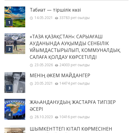
Табиғат — тіршілік көзі
14.05.2021
33783 рет оқылды
«ТАЗА ҚАЗАҚСТАН»: САРЫАҒАШ
АУДАНЫНДА АУҚЫМДЫ СЕНБІЛІК
ҰЙЫМДАСТЫРЫЛЫП, КОММУНАЛДЫҚ
САЛАҒА ҚОЛДАУ КӨРСЕТІЛДІ
23.05.2026
24003 рет оқылды
МЕНІҢ ƏКЕМ МАЙДАНГЕР
20.05.2021
14474 рет оқылды
ЖАҺАНДАНУДЫҢ ЖАСТАРҒА ТИГІЗЕР
ӘСЕРІ
28.10.2023
10416 рет оқылды
ШЫМКЕНТТЕГІ КІТАП КӨРМЕСІНЕН