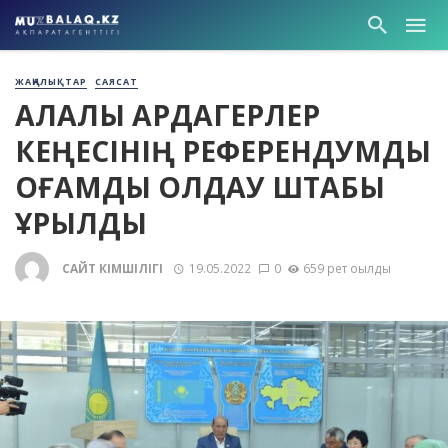
ЖАҢАЛЫҚТАР
САЯСАТ
ҚАЛАЛЫҚ АРДАГЕРЛЕР
КЕҢЕСІНІҢ РЕФЕРЕНДУМДЫ
ҚОҒАМДЫҚ ҚОЛДАУ ШТАБЫ
ҚҰРЫЛДЫ
САЙТ ӘКІМШІЛІГІ
19.05.2022
0
659 рет оқылды