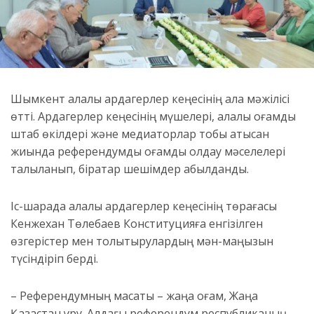
Шымкент қалалық ардагерлер кеңесінің алқа мәжілісі
өтті. Ардагерлер кеңесінің мүшелері, қалалық қоғамдық
штаб өкілдері және медиаторлар тобы қатысқан
жиында референдумды қоғамдық қолдау мәселелері
талқыланып, бірқатар шешімдер қабылданды.
Іс-шарада қалалық ардагерлер кеңесінің төрағасы
Кенжехан Төлебаев Конституцияға енгізілген
өзгерістер мен толықтырулардың мән-маңызын
түсіндіріп берді.
– Референдумның мақсаты – жаңа қоғам, Жаңа
Қазақстан құру. Алдағы референдум республиканың