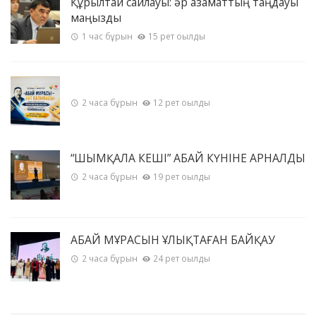
Құрылтай сайлауы: әр азаматтың таңдауы
маңызды
1 час бұрын
15 рет оқылды
2 часа бұрын
12 рет оқылды
“ШЫМҚАЛА КЕШІ” АБАЙ КҮНІНЕ АРНАЛДЫ
2 часа бұрын
19 рет оқылды
АБАЙ МҰРАСЫН ҰЛЫҚТАҒАН БАЙҚАУ
2 часа бұрын
24 рет оқылды