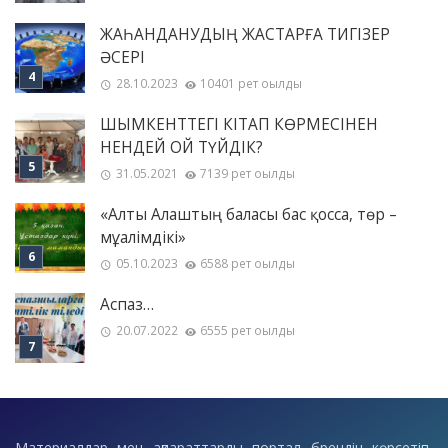
ЖАҺАНДАНУДЫҢ ЖАСТАРҒА ТИГІЗЕР
ӘСЕРІ
28.10.2023
10401 рет оқылды
ШЫМКЕНТТЕГІ КІТАП КӨРМЕСІНЕН
НЕНДЕЙ ОЙ ТҮЙДІК?
31.05.2021
7139 рет оқылды
«Алты Алаштың баласы бас қосса, төр –
мұғалімдікі»
05.10.2023
6588 рет оқылды
Аспаз…
20.07.2022
6555 рет оқылды
Материалдар мен ақпараттарды портал брендін көрсетіп,