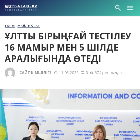
БІЛІМ
ЖАҢАЛЫҚТАР
ҰЛТТЫҚ БІРЫҢҒАЙ ТЕСТІЛЕУ
16 МАМЫР МЕН 5 ШІЛДЕ
АРАЛЫҒЫНДА ӨТЕДІ
САЙТ ӘКІМШІЛІГІ
11.05.2022
0
574 рет оқылды