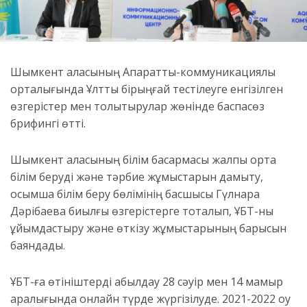
Шымкент қаласының Ақпараттық-коммуникациялық
орталығында Ұлттық бірыңғай тестілеуге енгізілген
өзгерістер мен толықтырулар жөнінде баспасөз
брифингі өтті.
Шымкент қаласының білім басқармасы жалпы орта
білім беруді және тәрбие жұмыстарын дамыту,
қосымша білім беру бөлімінің басшысы Гүлнара
Дәрібаева биылғы өзгерістерге тоқталып, ҰБТ-ны
ұйымдастыру және өткізу жұмыстарының барысын
баяндады.
ҰБТ-ға өтініштерді қабылдау 28 сәуір мен 14 мамыр
аралығында онлайн түрде жүргізілуде. 2021-2022 оқу