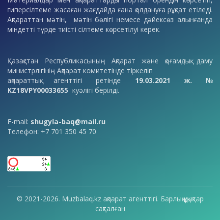
гиперсілтеме жасаған жағдайда ғана қолдануға рұқсат етіледі.
Ақпараттан мәтін, мәтін бөлігі немесе дәйексөз алынғанда
міндетті түрде тиісті сілтеме көрсетілуі керек.
Қазақстан Республикасының Ақпарат және қоғамдық даму
министрлігінің Ақпарат комитетінде тіркеліп
ақпараттық агенттігі ретінде
19.03.2021 ж. №
KZ18VPY00033655
куәлігі берілді.
E-mail:
shugyla-baq@mail.ru
Телефон: +7 701 350 45 70
© 2021-2026. Muzbalaq.kz ақпарат агенттігі. Барлық құқықтар
сақталған