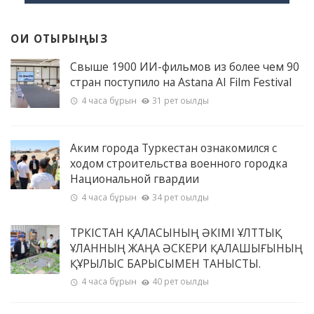
ОҚИ ОТЫРЫҢЫЗ
Свыше 1900 ИИ-фильмов из более чем 90
стран поступило на Astana AI Film Festival
4 часа бұрын
31 рет оқылды
Аким города Туркестан ознакомился с
ходом строительства военного городка
Национальной гвардии
4 часа бұрын
34 рет оқылды
ТҮРКІСТАН ҚАЛАСЫНЫҢ ӘКІМІ ҰЛТТЫҚ
ҰЛАННЫҢ ЖАҢА ӘСКЕРИ ҚАЛАШЫҒЫНЫҢ
ҚҰРЫЛЫС БАРЫСЫМЕН ТАНЫСТЫ.
4 часа бұрын
40 рет оқылды