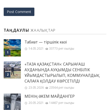
ТАҢДАУЛЫ
ЖАҢАЛЫҚТАР
Табиғат — тіршілік көзі
14.05.2021
33773 рет оқылды
«ТАЗА ҚАЗАҚСТАН»: САРЫАҒАШ
АУДАНЫНДА АУҚЫМДЫ СЕНБІЛІК
ҰЙЫМДАСТЫРЫЛЫП, КОММУНАЛДЫҚ
САЛАҒА ҚОЛДАУ КӨРСЕТІЛДІ
23.05.2026
23564 рет оқылды
МЕНІҢ ƏКЕМ МАЙДАНГЕР
20.05.2021
14467 рет оқылды