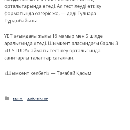
орталықтарында өтеді. Ал тестілеуді өткізу
форматында өзгеріс жоқ, — деді Гүлнара
Тұрдыбайқызы.
ҰБТ ағымдағы жылы 16 мамыр мен 5 шілде
аралығында өтеді. Шымкент қаласындағы барлық 3
«U-STUDY» аймақтық тестілеу орталығында
санитарлық талаптар сақталған.
«Шымкент келбеті» — Тағабай Қасым
Posted
БІЛІМ
ЖАҢАЛЫҚТАР
in