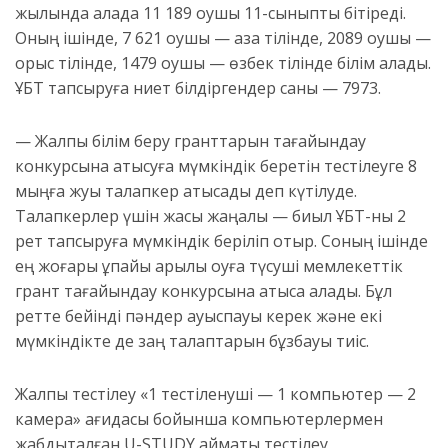
жылында қалада 11 189 оқушы 11-сыныпты бітіреді.
Оның ішінде, 7 621 оқушы — қазақ тілінде, 2089 оқушы —
орыс тілінде, 1479 оқушы — өзбек тілінде білім алады.
ҰБТ тапсыруға ниет білдіргендер саны — 7973.
— Жалпы білім беру гранттарын тағайындау
конкурсына қатысуға мүмкіндік беретін тестілеуге 8
мыңға жуық талапкер қатысады деп күтілуде.
Талапкерлер үшін жақсы жаңалық — биыл ҰБТ-ны 2
рет тапсыруға мүмкіндік беріліп отыр. Соның ішінде
ең жоғары ұпайы арқылы оқуға түсуші мемлекеттік
грант тағайындау конкурсына қатыса алады. Бұл
ретте бейінді пәндер ауыспауы керек және екі
мүмкіндікте де заң талаптарын бұзбауы тиіс.
Жалпы тестілеу «1 тестіленуші — 1 компьютер — 2
камера» қағидасы бойынша компьютерлермен
жабдықталған U-STUDY аймақтық тестілеу