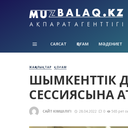
САЯСАТ
ҚОҒАМ
МӘДЕНИЕТ
ЖАҢАЛЫҚТАР
ҚОҒАМ
ШЫМКЕНТТІК Д
СЕССИЯСЫНА 
САЙТ ӘКІМШІЛІГІ
28.04.2022
0
565 рет о