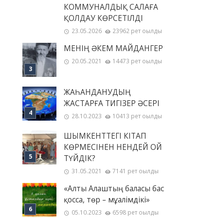
КОММУНАЛДЫҚ САЛАҒА
ҚОЛДАУ КӨРСЕТІЛДІ
23.05.2026
23962 рет оқылды
МЕНІҢ ƏКЕМ МАЙДАНГЕР
20.05.2021
14473 рет оқылды
ЖАҺАНДАНУДЫҢ
ЖАСТАРҒА ТИГІЗЕР ӘСЕРІ
28.10.2023
10413 рет оқылды
ШЫМКЕНТТЕГІ КІТАП
КӨРМЕСІНЕН НЕНДЕЙ ОЙ
ТҮЙДІК?
31.05.2021
7141 рет оқылды
«Алты Алаштың баласы бас
қосса, төр – мұғалімдікі»
05.10.2023
6598 рет оқылды