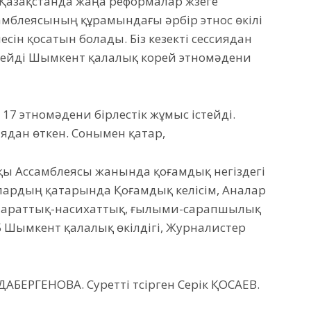
 Қазақстанда жаңа реформалар жүзеге
амблеясының құрамындағы әрбір этнос өкілі
сін қосатын болады. Біз кезекті сессиядан
— дейді Шымкент қалалық корей этномәдени
17 этномәдени бірлестік жұмыс істейді.
иядан өткен. Сонымен қатар,
қы Ассамблеясы жанында қоғамдық негіздегі
лардың қатарында Қоғамдық келісім, Аналар
Ақпараттық-насихаттық, ғылыми-сарапшылық
Б Шымкент қалалық өкілдігі, Журналистер
БЕРГЕНОВА. Суретті түсірген Серік ҚОСАЕВ.