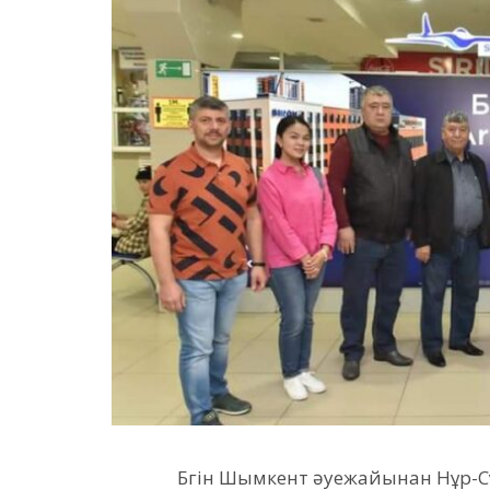
Бүгін Шымкент әуежайынан Нұр-С