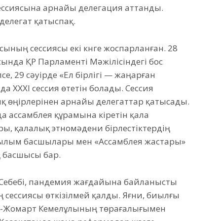
ессиясына арнайы делегация аттанды.
делегат қатыспақ.
ының сессиясы екі күнге жоспарланған. 28
сында ҚР Парламенті Мәжілісіндегі бос
се, 29 сәуірде «Ел бірлігі — жаңарған
а ХХХІ сессия өтетін болады. Сессия
 өңірлерінен арнайы делегаттар қатысады.
 ассамблея құрамына кіретін қала
ы, қалалық этномәдени бірлестіктердің
рылым басшылары мен «Ассамблея жастары»
ң басшысы бар.
 Себебі, пандемия жағдайына байланысты
 сессиясы өткізілмей қалды. Яғни, биылғы
м-Жомарт Кемелұлының төрағалығымен