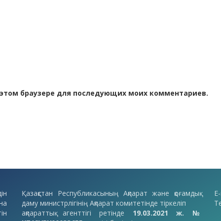
 в этом браузере для последующих моих комментариев.
ін
Қазақстан Республикасының Ақпарат және қоғамдық
E-
на
даму министрлігінің Ақпарат комитетінде тіркеліп
Т
ін
ақпараттық агенттігі ретінде
19.03.2021 ж. №