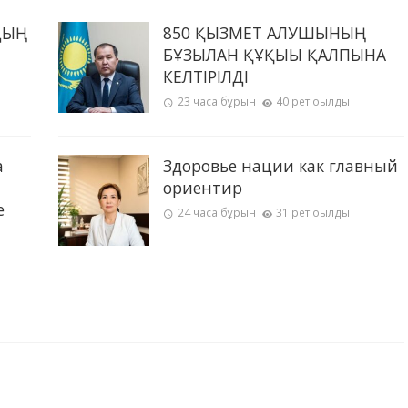
ДЫҢ
850 ҚЫЗМЕТ АЛУШЫНЫҢ
БҰЗЫЛҒАН ҚҰҚЫҒЫ ҚАЛПЫНА
КЕЛТІРІЛДІ
23 часа бұрын
40 рет оқылды
а
Здоровье нации как главный
ориентир
е
24 часа бұрын
31 рет оқылды