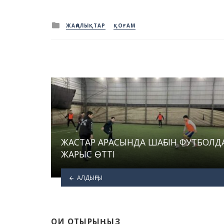
Posted
ЖАҢАЛЫҚТАР
ҚОҒАМ
in
ЖАСТАР АРАСЫНДА ШАҒЫН ФУТБОЛД
ЖАРЫС ӨТТІ
АЛДЫҢҒЫ
ОҚИ ОТЫРЫҢЫЗ