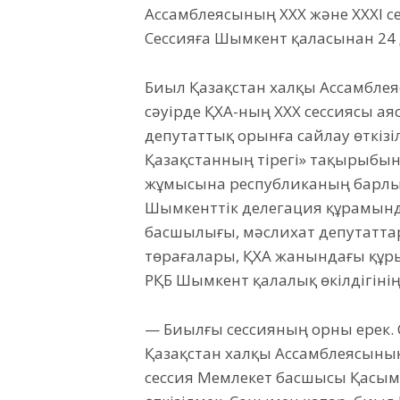
Ассамблеясының ХХХ және ХХХІ с
Сессияға Шымкент қаласынан 24 
Биыл Қазақстан халқы Ассамблеяс
сәуірде ҚХА-ның ХХХ сессиясы ая
депутаттық орынға сайлау өткізіл
Қазақстанның тірегі» тақырыбынд
жұмысына республиканың барлық
Шымкенттік делегация құрамында
басшылығы, мәслихат депутаттар
төрағалары, ҚХА жанындағы құ
РҚБ Шымкент қалалық өкілдігіні
— Биылғы сессияның орны ерек.
Қазақстан халқы Ассамблеясының
сессия Мемлекет басшысы Қасы