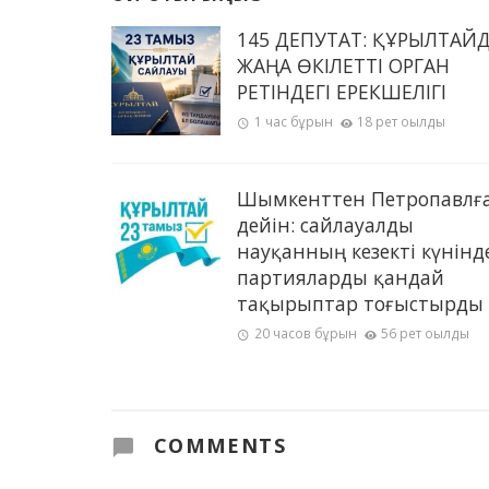
145 ДЕПУТАТ: ҚҰРЫЛТАЙ
ЖАҢА ӨКІЛЕТТІ ОРГАН
РЕТІНДЕГІ ЕРЕКШЕЛІГІ
1 час бұрын
18 рет оқылды
Шымкенттен Петропавлғ
дейін: сайлауалды
науқанның кезекті күнінд
партияларды қандай
тақырыптар тоғыстырды
20 часов бұрын
56 рет оқылды
COMMENTS