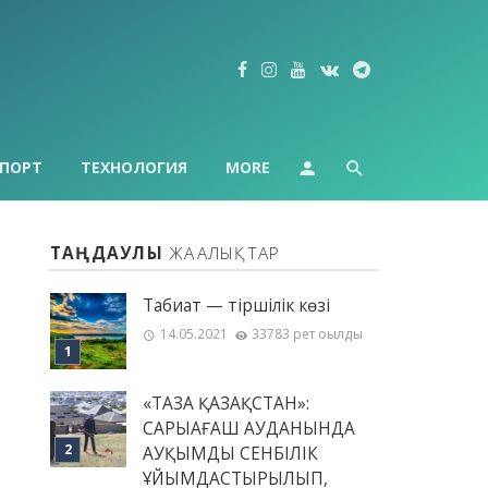
ПОРТ
ТЕХНОЛОГИЯ
MORE
ТАҢДАУЛЫ
ЖАҢАЛЫҚТАР
Табиғат — тіршілік көзі
14.05.2021
33783 рет оқылды
«ТАЗА ҚАЗАҚСТАН»:
САРЫАҒАШ АУДАНЫНДА
АУҚЫМДЫ СЕНБІЛІК
ҰЙЫМДАСТЫРЫЛЫП,