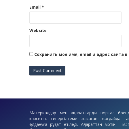
Email
*
Website
Сохранить моё имя, email и адрес сайта
Материалдар мен ақпараттарды портал бренд
көрсетіп, гиперсілтеме жасаған жағдайда ға
қолдануға рұқсат етіледі. Ақпараттан мәтін, мәт