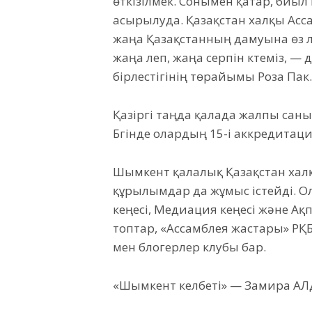
өткізілмек. Сонымен қатар, биыл
асырылуда. Қазақстан халқы Асс
жаңа Қазақстанның дамуына өз үле
жаңа леп, жаңа серпін күтеміз, 
бірлестігінің төрайымы Роза Пак.
Қазіргі таңда қалада жалпы саны 
Бүгінде олардың 15-і аккредитац
Шымкент қалалық Қазақстан хал
құрылымдар да жұмыс істейді. О
кеңесі, Медиация кеңесі және 
топтар, «Ассамблея жастары» РҚ
мен блогерлер клубы бар.
«Шымкент келбеті» — Замира АЛДА