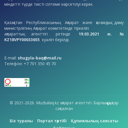
міндетті түрде тиісті сілтеме көрсетілуі керек.
Қазақстан Республикасының Ақпарат және қоғамдық даму
министрлігінің Ақпарат комитетінде тіркеліп
ақпараттық агенттігі ретінде
19.03.2021 ж. №
KZ18VPY00033655
куәлігі берілді.
E-mail:
shugyla-baq@mail.ru
Телефон: +7 701 350 45 70
© 2021-2026. Muzbalaq.kz ақпарат агенттігі. Барлық құқықтар
сақталған
Біз туралы
Портал тәртібі
Құпиялылық саясаты