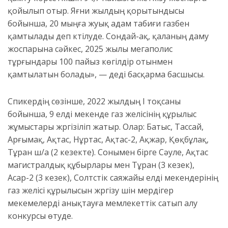
қойылып отыр. Яғни жылдың қорытындысы
бойынша, 20 мыңға жуық адам табиғи газбен
қамтылады деп күтілуде. Сондай-ақ, қаланың даму
жоспарына сәйкес, 2025 жылы мегаполис
тұрғындары 100 пайыз көгілдір отынмен
қамтылатын болады», — деді басқарма басшысы.
Спикердің сөзінше, 2022 жылдың I тоқсаны
бойынша, 9 елді мекенде газ желісінің құрылыс
жұмыстары жүргізіліп жатыр. Олар: Батыс, Тассай,
Арғымақ, Ақтас, Нұртас, Ақтас-2, Ақжар, Қөқбұлақ,
Тұран ш/а (2 кезекте). Сонымен бірге Сәуле, Ақтас
магистралдық құбырлары мен Тұран (3 кезек),
Асар-2 (3 кезек), Солтүстік саяжайы елді мекендерінің
газ желісі құрылысын жүргізу үшін мердігер
мекемелерді анықтауға мемлекеттік сатып алу
конкурсы өтуде.