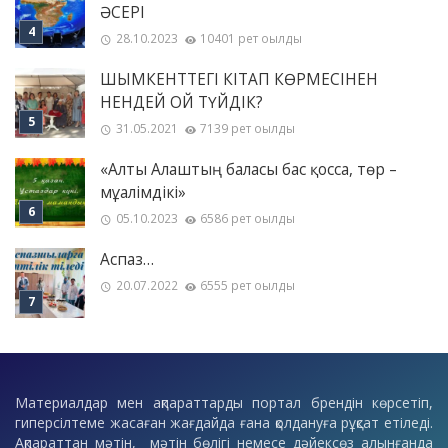
ӘСЕРІ
28.10.2023
10401 рет оқылды
ШЫМКЕНТТЕГІ КІТАП КӨРМЕСІНЕН
НЕНДЕЙ ОЙ ТҮЙДІК?
31.05.2021
7139 рет оқылды
«Алты Алаштың баласы бас қосса, төр –
мұғалімдікі»
05.10.2023
6586 рет оқылды
Аспаз…
20.07.2022
6555 рет оқылды
Материалдар мен ақпараттарды портал брендін көрсетіп,
гиперсілтеме жасаған жағдайда ғана қолдануға рұқсат етіледі.
Ақпараттан мәтін, мәтін бөлігі немесе дәйексөз алынғанда