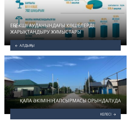
ЕҢБЕКШІ АУДАНЫНДАҒЫ КӨШЕЛЕРДІ
ЖАРЫҚТАНДЫРУ ЖҰМЫСТАРЫ
АЛДЫҢҒЫ
ҚАЛА ӘКІМІНІҢ ТАПСЫРМАСЫ ОРЫНДАЛУДА
КЕЛЕСІ