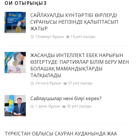
ОҚИ ОТЫРЫҢЫЗ
САЙЛАУАЛДЫ КҮНТӘРТІБІ ӨҢІРЛЕРДІҢ
СҰРАНЫСЫ НЕГІЗІНДЕ ҚАЛЫПТАСЫП
ЖАТЫР
19 минут бұрын
16 рет оқылды
ЖАСАНДЫ ИНТЕЛЛЕКТ ЕҢБЕК НАРЫҒЫН
ӨЗГЕРТУДЕ: ПАРТИЯЛАР БІЛІМ БЕРУ МЕН
БОЛАШАҚ МАМАНДЫҚТАРДЫ
ТАЛҚЫЛАДЫ
24 часа бұрын
57 рет оқылды
Сайлаушылар нені білуі керек?
1 день бұрын
45 рет оқылды
ТҮРКІСТАН ОБЛЫСЫ САУРАН АУДАНЫНДА ЖАҢА