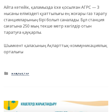
Айта кетейік, қаламызда іске қосылған АГРС — 3
нысаны еліміздегі қуаттылығы ең жоғары газ тарату
станцияларының бірі болып саналады. Бұл станция
сағатына 250 мың текше метр көгілдір отын
таратуға қауқарлы.
Шымкент қаласының Ақпарттық-коммуникациялық
орталығы
Posted
ЖАҢАЛЫҚТАР
in