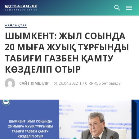
ЖАҢАЛЫҚТАР
ШЫМКЕНТ: ЖЫЛ СОҢЫНДА
20 МЫҢҒА ЖУЫҚ ТҰРҒЫНДЫ
ТАБИҒИ ГАЗБЕН ҚАМТУ
КӨЗДЕЛІП ОТЫР
САЙТ ӘКІМШІЛІГІ
26.04.2022
0
456 рет оқылды