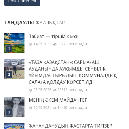
ТАҢДАУЛЫ
ЖАҢАЛЫҚТАР
Табиғат — тіршілік көзі
14.05.2021
33773 рет оқылды
«ТАЗА ҚАЗАҚСТАН»: САРЫАҒАШ
АУДАНЫНДА АУҚЫМДЫ СЕНБІЛІК
ҰЙЫМДАСТЫРЫЛЫП, КОММУНАЛДЫҚ
САЛАҒА ҚОЛДАУ КӨРСЕТІЛДІ
23.05.2026
23513 рет оқылды
МЕНІҢ ƏКЕМ МАЙДАНГЕР
20.05.2021
14467 рет оқылды
ЖАҺАНДАНУДЫҢ ЖАСТАРҒА ТИГІЗЕР