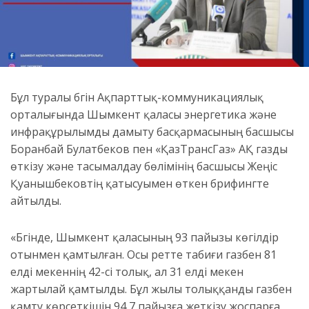
Бұл туралы бүгін Ақпарттық-коммуникациялық
орталығында Шымкент қаласы энергетика және
инфрақұрылымды дамыту басқармасының басшысы
Боранбай Булатбеков пен «ҚазТрансГаз» АҚ газды
өткізу және тасымалдау бөлімінің басшысы Жеңіс
Қуанышбековтің қатысуымен өткен брифингте
айтылды.
«Бүгінде, Шымкент қаласының 93 пайызы көгілдір
отынмен қамтылған. Осы ретте табиғи газбен 81
елді мекеннің 42-сі толық, ал 31 елді мекен
жартылай қамтылды. Бұл жылы толыққанды газбен
қамту көрсеткішін 94,7 пайызға жеткізу жоспарға