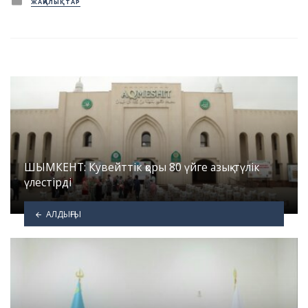
ЖАҢАЛЫҚТАР
in
ШЫМКЕНТ: Кувейттік қоры 80 үйге азық-түлік
үлестірді
АЛДЫҢҒЫ