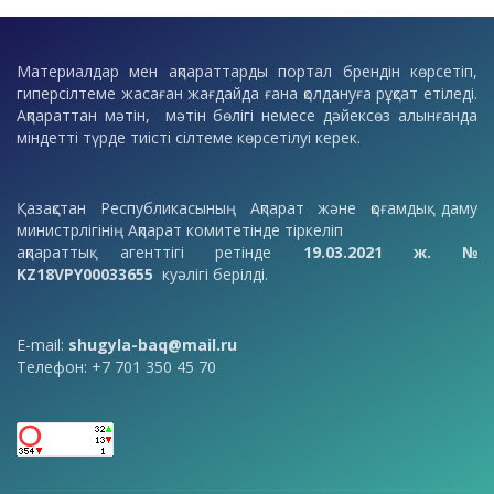
Материалдар мен ақпараттарды портал брендін көрсетіп,
гиперсілтеме жасаған жағдайда ғана қолдануға рұқсат етіледі.
Ақпараттан мәтін, мәтін бөлігі немесе дәйексөз алынғанда
міндетті түрде тиісті сілтеме көрсетілуі керек.
Қазақстан Республикасының Ақпарат және қоғамдық даму
министрлігінің Ақпарат комитетінде тіркеліп
ақпараттық агенттігі ретінде
19.03.2021 ж. №
KZ18VPY00033655
куәлігі берілді.
E-mail:
shugyla-baq@mail.ru
Телефон: +7 701 350 45 70