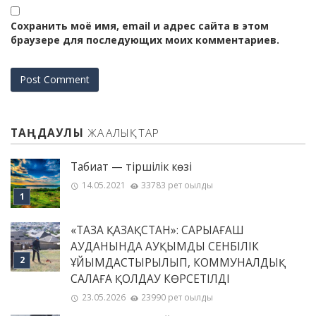
Сохранить моё имя, email и адрес сайта в этом
браузере для последующих моих комментариев.
ТАҢДАУЛЫ
ЖАҢАЛЫҚТАР
Табиғат — тіршілік көзі
14.05.2021
33783 рет оқылды
«ТАЗА ҚАЗАҚСТАН»: САРЫАҒАШ
АУДАНЫНДА АУҚЫМДЫ СЕНБІЛІК
ҰЙЫМДАСТЫРЫЛЫП, КОММУНАЛДЫҚ
САЛАҒА ҚОЛДАУ КӨРСЕТІЛДІ
23.05.2026
23990 рет оқылды