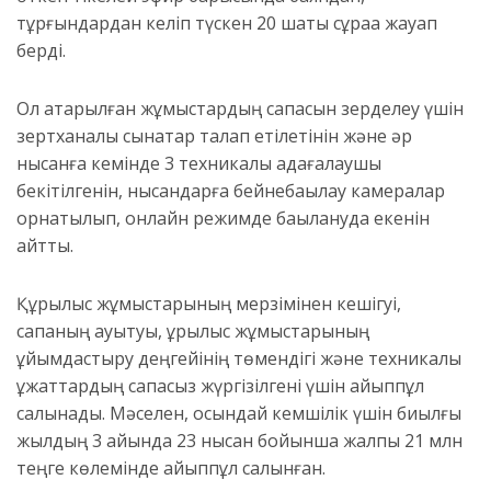
тұрғындардан келіп түскен 20 шақты сұраққа жауап
берді.
Ол атқарылған жұмыстардың сапасын зерделеу үшін
зертханалық сынақтар талап етілетінін және әр
нысанға кемінде 3 техникалық қадағалаушы
бекітілгенін, нысандарға бейнебақылау камералар
орнатылып, онлайн режимде бақылануда екенін
айтты.
Құрылыс жұмыстарының мерзімінен кешігуі,
сапаның ауытқуы, құрылыс жұмыстарының
ұйымдастыру деңгейінің төмендігі және техникалық
құжаттардың сапасыз жүргізілгені үшін айыппұл
салынады. Мәселен, осындай кемшілік үшін биылғы
жылдың 3 айында 23 нысан бойынша жалпы 21 млн
теңге көлемінде айыппұл салынған.