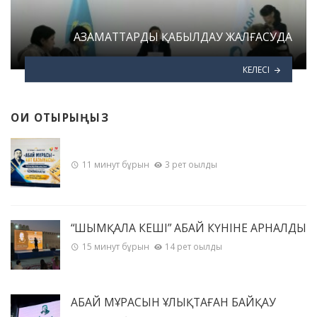
АЗАМАТТАРДЫ ҚАБЫЛДАУ ЖАЛҒАСУДА
КЕЛЕСІ
ОҚИ ОТЫРЫҢЫЗ
11 минут бұрын
3 рет оқылды
“ШЫМҚАЛА КЕШІ” АБАЙ КҮНІНЕ АРНАЛДЫ
15 минут бұрын
14 рет оқылды
АБАЙ МҰРАСЫН ҰЛЫҚТАҒАН БАЙҚАУ