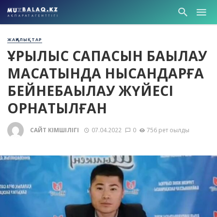
ЖАҢАЛЫҚТАР
ҚҰРЫЛЫС САПАСЫН БАҚЫЛАУ
МАҚСАТЫНДА НЫСАНДАРҒА
БЕЙНЕБАҚЫЛАУ ЖҮЙЕСІ
ОРНАТЫЛҒАН
САЙТ ӘКІМШІЛІГІ
07.04.2022
0
756 рет оқылды