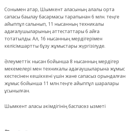
Сонымен қатар, Шымкент қаласының қалалық орта
сапасы бақылау басқармасы тарапынан 6 млн. теңге
айыппұл салынып, 11 нысанның техникалық
қадағалушыларының аттестаттары 6 айға
тоқтатылды. Ал, 16 нысанның мердігерімен
келісімшартты бұзу жұмыстары жүргізілуде.
Әлеуметтік нысан бойынша 8 нысанның мердігер
мекемелері мен техникалық қадағаушыларына жұмыс
кестесінен кешіккені үшін және сапасыз орындалған
жұмыс бойынша 11 млн.теңге айыппұл шаралары
ұсынылған.
Шымкент қаласы әкімдігінің баспасөз қызметі
Posted