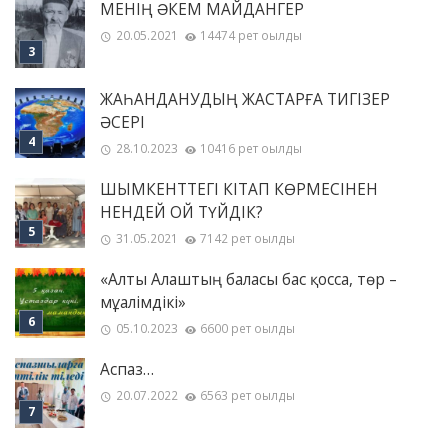
МЕНІҢ ƏКЕМ МАЙДАНГЕР
20.05.2021
14474 рет оқылды
ЖАҺАНДАНУДЫҢ ЖАСТАРҒА ТИГІЗЕР
ӘСЕРІ
28.10.2023
10416 рет оқылды
ШЫМКЕНТТЕГІ КІТАП КӨРМЕСІНЕН
НЕНДЕЙ ОЙ ТҮЙДІК?
31.05.2021
7142 рет оқылды
«Алты Алаштың баласы бас қосса, төр –
мұғалімдікі»
05.10.2023
6600 рет оқылды
Аспаз…
20.07.2022
6563 рет оқылды