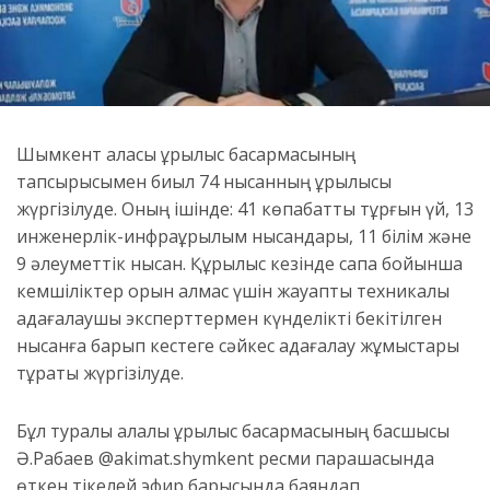
Шымкент қаласы құрылыс басқармасының
тапсырысымен биыл 74 нысанның құрылысы
жүргізілуде. Оның ішінде: 41 көпқабатты тұрғын үй, 13
инженерлік-инфрақұрылым нысандары, 11 білім және
9 әлеуметтік нысан. Құрылыс кезінде сапа бойынша
кемшіліктер орын алмас үшін жауапты техникалық
қадағалаушы эксперттермен күнделікті бекітілген
нысанға барып кестеге сәйкес қадағалау жұмыстары
тұрақты жүргізілуде.
Бұл туралы қалалық құрылыс басқармасының басшысы
Ә.Рабаев @akimat.shymkent ресми парақшасында
өткен тікелей эфир барысында баяндап,