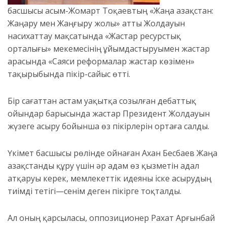
басшысы Қасым-Жомарт Тоқаевтың «Жаңа Қазақстан:
Жаңару мен Жаңғыру жолы» атты Жолдауын
насихаттау мақсатында «Жастар ресурстық
орталығы» мекемесінің ұйымдастыруымен жастар
арасында «Саяси реформалар жастар көзімен»
тақырыбында пікір-сайыс өтті.
Бір сағаттан астам уақытқа созылған дебаттық
ойындар барысында жастар Президент Жолдауын
жүзеге асыру бойынша өз пікірлерін ортаға салды.
Үкімет басшысы рөлінде ойнаған Ахан Бесбаев Жаңа
Қазақстанды құру үшін әр адам өз қызметін адал
атқаруы керек, мемлекеттік идеяны іске асырудың
тиімді тетігі—сенім деген пікірге тоқталды.
Ал оның қарсыласы, оппозиционер Рахат Арғынбай