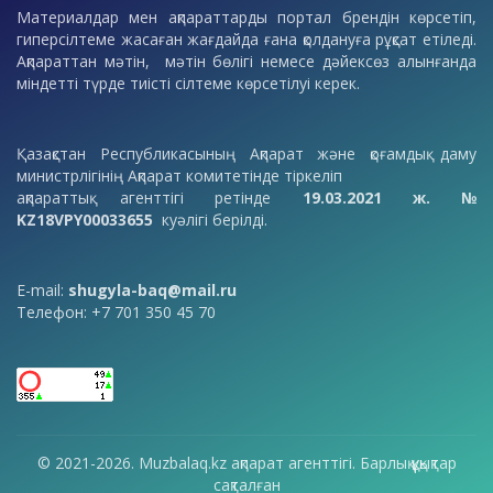
Материалдар мен ақпараттарды портал брендін көрсетіп,
гиперсілтеме жасаған жағдайда ғана қолдануға рұқсат етіледі.
Ақпараттан мәтін, мәтін бөлігі немесе дәйексөз алынғанда
міндетті түрде тиісті сілтеме көрсетілуі керек.
Қазақстан Республикасының Ақпарат және қоғамдық даму
министрлігінің Ақпарат комитетінде тіркеліп
ақпараттық агенттігі ретінде
19.03.2021 ж. №
KZ18VPY00033655
куәлігі берілді.
E-mail:
shugyla-baq@mail.ru
Телефон: +7 701 350 45 70
© 2021-2026. Muzbalaq.kz ақпарат агенттігі. Барлық құқықтар
сақталған