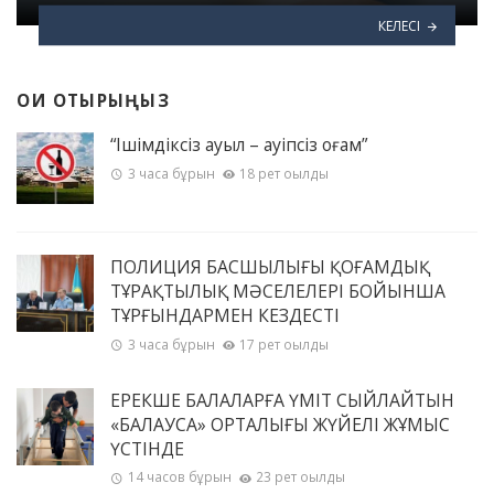
КЕЛЕСІ
ОҚИ ОТЫРЫҢЫЗ
“Ішімдіксіз ауыл – қауіпсіз қоғам”
3 часа бұрын
18 рет оқылды
ПОЛИЦИЯ БАСШЫЛЫҒЫ ҚОҒАМДЫҚ
ТҰРАҚТЫЛЫҚ МӘСЕЛЕЛЕРІ БОЙЫНША
ТҰРҒЫНДАРМЕН КЕЗДЕСТІ
3 часа бұрын
17 рет оқылды
ЕРЕКШЕ БАЛАЛАРҒА ҮМІТ СЫЙЛАЙТЫН
«БАЛАУСА» ОРТАЛЫҒЫ ЖҮЙЕЛІ ЖҰМЫС
ҮСТІНДЕ
14 часов бұрын
23 рет оқылды