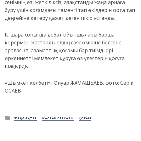
сенімнің өзі жеткіліксіз, Қазақстанды жаңа арнаға
бұру үшін қоғамдағы төменгі тап өкілдерін орта тап
деңгейіне көтеру қажет деген пікір ұстанды.
Іс-шара соңында дебат ойыншылары барша
көрермен жастарды елдің саяс өміріне белсене
араласып, азаматтық қоғамы бар тиімді әрі
өркениетті мемлекет құруға өз үлестерін қосуға
шақырды.
«Шымкет келбеті»- Әнуар ЖҰМАШБАЕВ, фото: Серік
ҚОСАЕВ
Posted
ЖАҢАЛЫҚТАР
ЖАСТАР САЯСАТЫ
ҚОҒАМ
in