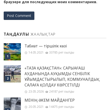
браузере для последующих моих комментариев.
ТАҢДАУЛЫ
ЖАҢАЛЫҚТАР
Табиғат — тіршілік көзі
14.05.2021
33785 рет оқылды
«ТАЗА ҚАЗАҚСТАН»: САРЫАҒАШ
АУДАНЫНДА АУҚЫМДЫ СЕНБІЛІК
ҰЙЫМДАСТЫРЫЛЫП, КОММУНАЛДЫҚ
САЛАҒА ҚОЛДАУ КӨРСЕТІЛДІ
23.05.2026
24187 рет оқылды
МЕНІҢ ƏКЕМ МАЙДАНГЕР
20.05.2021
14475 рет оқылды