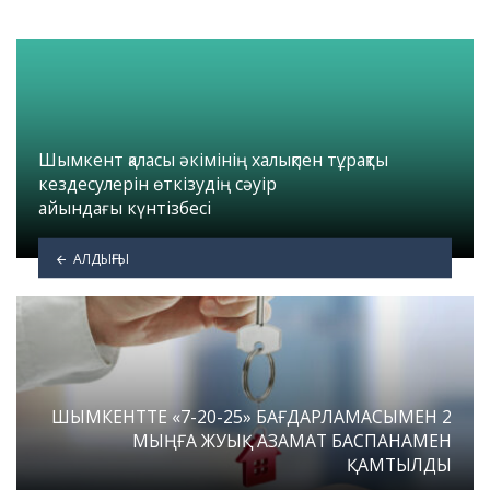
Шымкент қаласы әкімінің халықпен тұрақты
кездесулерін өткізудің сәуір
айындағы күнтізбесі
АЛДЫҢҒЫ
ШЫМКЕНТТЕ «7-20-25» БАҒДАРЛАМАСЫМЕН 2
МЫҢҒА ЖУЫҚ АЗАМАТ БАСПАНАМЕН
ҚАМТЫЛДЫ