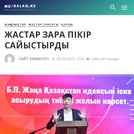
ЖАҢАЛЫҚТАР
ЖАСТАР САЯСАТЫ
ҚОҒАМ
ЖАСТАР ӨЗАРА ПІКІР
САЙЫСТЫРДЫ
САЙТ ӘКІМШІЛІГІ
28.03.2022
0
1366 рет оқылды