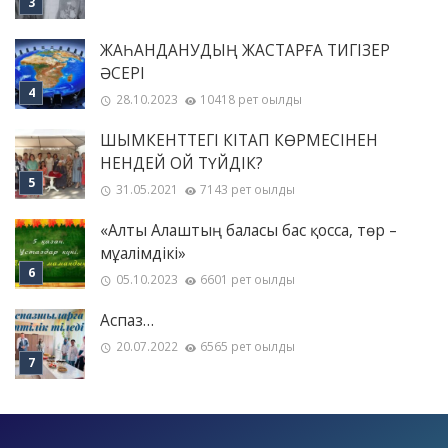
ЖАҺАНДАНУДЫҢ ЖАСТАРҒА ТИГІЗЕР
ӘСЕРІ
28.10.2023
10418 рет оқылды
ШЫМКЕНТТЕГІ КІТАП КӨРМЕСІНЕН
НЕНДЕЙ ОЙ ТҮЙДІК?
31.05.2021
7143 рет оқылды
«Алты Алаштың баласы бас қосса, төр –
мұғалімдікі»
05.10.2023
6601 рет оқылды
Аспаз…
20.07.2022
6565 рет оқылды