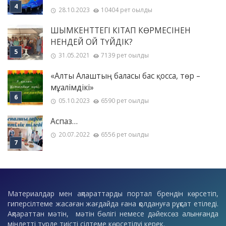
28.10.2023
10404 рет оқылды
ШЫМКЕНТТЕГІ КІТАП КӨРМЕСІНЕН
НЕНДЕЙ ОЙ ТҮЙДІК?
31.05.2021
7139 рет оқылды
«Алты Алаштың баласы бас қосса, төр –
мұғалімдікі»
05.10.2023
6590 рет оқылды
Аспаз…
20.07.2022
6556 рет оқылды
Материалдар мен ақпараттарды портал брендін көрсетіп,
гиперсілтеме жасаған жағдайда ғана қолдануға рұқсат етіледі.
Ақпараттан мәтін, мәтін бөлігі немесе дәйексөз алынғанда
міндетті түрде тиісті сілтеме көрсетілуі керек.