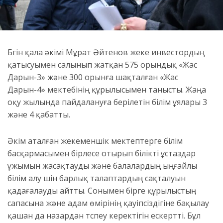
Бүгін қала әкімі Мұрат Әйтенов жеке инвестордың
қатысуымен салынып жатқан 575 орындық «Жас
Дарын-3» және 300 орынға шақталған «Жас
Дарын-4» мектебінің құрылысымен танысты. Жаңа
оқу жылында пайдалануға берілетін білім ұялары 3
және 4 қабатты.
Әкім аталған жекеменшік мектептерге білім
басқармасымен бірлесе отырып білікті ұстаздар
ұжымын жасақтауды және балалардың ыңғайлы
білім алу үшін барлық талаптардың сақталуын
қадағалауды айтты. Сонымен бірге құрылыстың
сапасына және адам өмірінің қауіпсіздігіне бақылау
қашан да назардан түспеу керектігін ескертті. Бұл