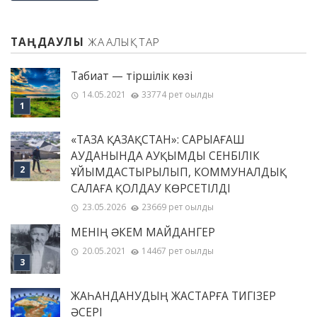
ТАҢДАУЛЫ
ЖАҢАЛЫҚТАР
Табиғат — тіршілік көзі
14.05.2021
33774 рет оқылды
«ТАЗА ҚАЗАҚСТАН»: САРЫАҒАШ
АУДАНЫНДА АУҚЫМДЫ СЕНБІЛІК
ҰЙЫМДАСТЫРЫЛЫП, КОММУНАЛДЫҚ
САЛАҒА ҚОЛДАУ КӨРСЕТІЛДІ
23.05.2026
23669 рет оқылды
МЕНІҢ ƏКЕМ МАЙДАНГЕР
20.05.2021
14467 рет оқылды
ЖАҺАНДАНУДЫҢ ЖАСТАРҒА ТИГІЗЕР
ӘСЕРІ