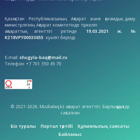
Қазақстан Республикасының Ақпарат және қоғамдық даму
министрлігінің Ақпарат комитетінде тіркеліп
ақпараттық агенттігі ретінде
19.03.2021 ж. №
KZ18VPY00033655
куәлігі берілді.
E-mail:
shugyla-baq@mail.ru
Телефон: +7 701 350 45 70
© 2021-2026. Muzbalaq.kz ақпарат агенттігі. Барлық құқықтар
сақталған
Біз туралы
Портал тәртібі
Құпиялылық саясаты
Байланыс