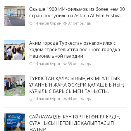
Свыше 1900 ИИ-фильмов из более чем 90
стран поступило на Astana AI Film Festival
14 часов бұрын
37 рет оқылды
Аким города Туркестан ознакомился с
ходом строительства военного городка
Национальной гвардии
14 часов бұрын
39 рет оқылды
ТҮРКІСТАН ҚАЛАСЫНЫҢ ӘКІМІ ҰЛТТЫҚ
ҰЛАННЫҢ ЖАҢА ӘСКЕРИ ҚАЛАШЫҒЫНЫҢ
ҚҰРЫЛЫС БАРЫСЫМЕН ТАНЫСТЫ.
14 часов бұрын
44 рет оқылды
САЙЛАУАЛДЫ КҮНТӘРТІБІ ӨҢІРЛЕРДІҢ
СҰРАНЫСЫ НЕГІЗІНДЕ ҚАЛЫПТАСЫП
ЖАТЫР