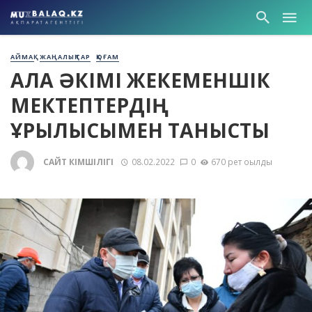
АЙМАҚ
ЖАҢАЛЫҚТАР
ҚОҒАМ
ҚАЛА ӘКІМІ ЖЕКЕМЕНШІК
МЕКТЕПТЕРДІҢ
ҚҰРЫЛЫСЫМЕН ТАНЫСТЫ
САЙТ ӘКІМШІЛІГІ
08.02.2022
0
670 рет оқылды