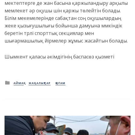
мектептерге де жан басына қаржыландыру арқылы
мемлекет әр оқушы үшін қаржы төлейтін болады.
Білім мекемелерінде сабақтан соң оқушылардың
жеке қызығушылығы бойынша дамуына мүмкіндік
беретін түрлі спорттық секциялар мен
шығармашылық үйірмелер жұмыс жасайтын болады.
Шымкент қаласы әкімдігінің баспасөз қызметі
Posted
АЙМАҚ
ЖАҢАЛЫҚТАР
ҚОҒАМ
in