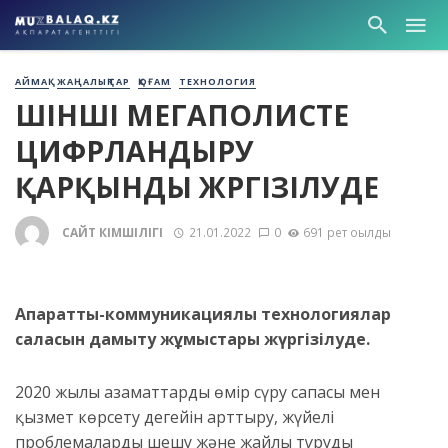
АЙМАҚ
ЖАҢАЛЫҚТАР
ҚОҒАМ
ТЕХНОЛОГИЯ
ҮШІНШІ МЕГАПОЛИСТЕ
ЦИФРЛАНДЫРУ
ҚАРҚЫНДЫ ЖҮРГІЗІЛУДЕ
САЙТ ӘКІМШІЛІГІ
21.01.2022
0
691 рет оқылды
Ақпараттық-коммуникациялық технологиялар
саласын дамыту жұмыстары жүргізілуде.
2020 жылы азаматтардың өмір сүру сапасы мен
қызмет көрсету деңгейін арттыру, жүйелі
проблемаларды шешу және жайлы тұруды