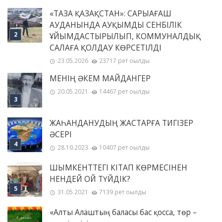
«ТАЗА ҚАЗАҚСТАН»: САРЫАҒАШ
АУДАНЫНДА АУҚЫМДЫ СЕНБІЛІК
ҰЙЫМДАСТЫРЫЛЫП, КОММУНАЛДЫҚ
САЛАҒА ҚОЛДАУ КӨРСЕТІЛДІ
23.05.2026
23717 рет оқылды
МЕНІҢ ƏКЕМ МАЙДАНГЕР
20.05.2021
14467 рет оқылды
ЖАҺАНДАНУДЫҢ ЖАСТАРҒА ТИГІЗЕР
ӘСЕРІ
28.10.2023
10407 рет оқылды
ШЫМКЕНТТЕГІ КІТАП КӨРМЕСІНЕН
НЕНДЕЙ ОЙ ТҮЙДІК?
31.05.2021
7139 рет оқылды
«Алты Алаштың баласы бас қосса, төр –