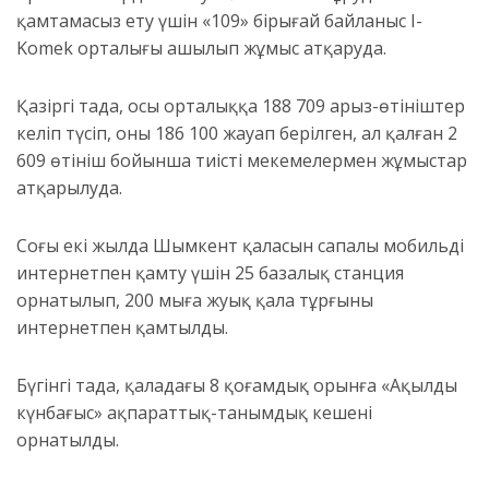
қамтамасыз ету үшін «109» бірыңғай байланыс I-
Komek орталығы ашылып жұмыс атқаруда.
Қазіргі таңда, осы орталыққа 188 709 арыз-өтініштер
келіп түсіп, оның 186 100 жауап берілген, ал қалған 2
609 өтініш бойынша тиісті мекемелермен жұмыстар
атқарылуда.
Соңғы екі жылда Шымкент қаласын сапалы мобильді
интернетпен қамту үшін 25 базалық станция
орнатылып, 200 мыңға жуық қала тұрғыны
интернетпен қамтылды.
Бүгінгі таңда, қаладағы 8 қоғамдық орынға «Ақылды
күнбағыс» ақпараттық-танымдық кешені
орнатылды.