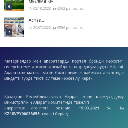
мұғалімдікі»
05.10.2023
6592 рет оқылды
Аспаз…
20.07.2022
6556 рет оқылды
Материалдар мен ақпараттарды портал брендін көрсетіп,
гиперсілтеме жасаған жағдайда ғана қолдануға рұқсат етіледі.
Ақпараттан мәтін, мәтін бөлігі немесе дәйексөз алынғанда
міндетті түрде тиісті сілтеме көрсетілуі керек.
Қазақстан Республикасының Ақпарат және қоғамдық даму
министрлігінің Ақпарат комитетінде тіркеліп
ақпараттық агенттігі ретінде
19.03.2021 ж. №
KZ18VPY00033655
куәлігі берілді.