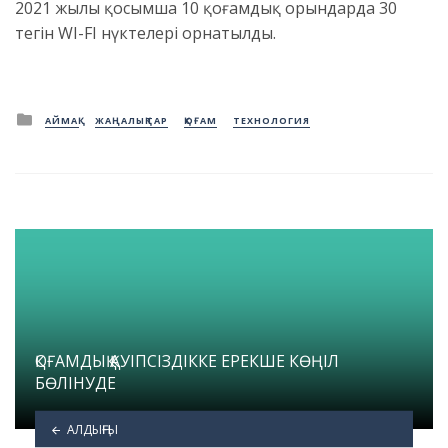
2021 жылы қосымша 10 қоғамдық орындарда 30
тегін WI-FI нүктелері орнатылды.
Posted
АЙМАҚ
ЖАҢАЛЫҚТАР
ҚОҒАМ
ТЕХНОЛОГИЯ
in
ҚОҒАМДЫҚ ҚАУІПСІЗДІККЕ ЕРЕКШЕ КӨҢІЛ
БӨЛІНУДЕ
АЛДЫҢҒЫ