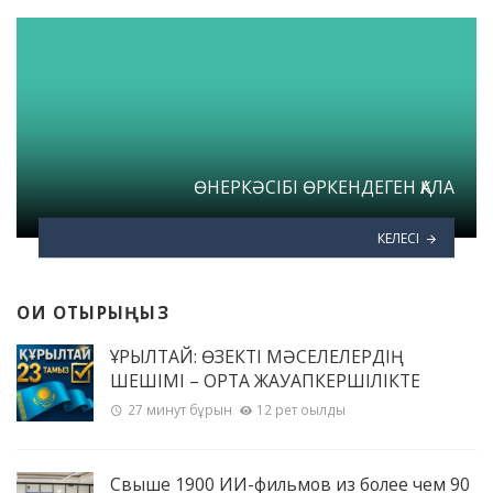
ӨНЕРКӘСІБІ ӨРКЕНДЕГЕН ҚАЛА
КЕЛЕСІ
ОҚИ ОТЫРЫҢЫЗ
ҚҰРЫЛТАЙ: ӨЗЕКТІ МӘСЕЛЕЛЕРДІҢ
ШЕШІМІ – ОРТАҚ ЖАУАПКЕРШІЛІКТЕ
27 минут бұрын
12 рет оқылды
Свыше 1900 ИИ-фильмов из более чем 90