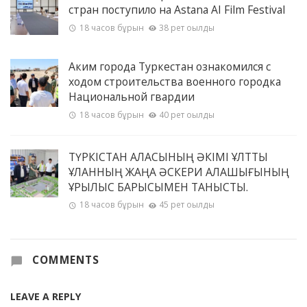
стран поступило на Astana AI Film Festival
18 часов бұрын
38 рет оқылды
Аким города Туркестан ознакомился с
ходом строительства военного городка
Национальной гвардии
18 часов бұрын
40 рет оқылды
ТҮРКІСТАН ҚАЛАСЫНЫҢ ӘКІМІ ҰЛТТЫҚ
ҰЛАННЫҢ ЖАҢА ӘСКЕРИ ҚАЛАШЫҒЫНЫҢ
ҚҰРЫЛЫС БАРЫСЫМЕН ТАНЫСТЫ.
18 часов бұрын
45 рет оқылды
COMMENTS
LEAVE A REPLY