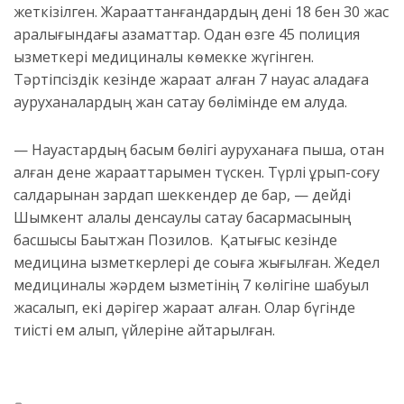
жеткізілген. Жарақаттанғандардың дені 18 бен 30 жас
аралығындағы азаматтар. Одан өзге 45 полиция
қызметкері медициналық көмекке жүгінген.
Тәртіпсіздік кезінде жарақат алған 7 науқас қаладаға
ауруханалардың жан сақтау бөлімінде ем алуда.
— Науқастардың басым бөлігі ауруханаға пышақ, оқтан
алған дене жарақаттарымен түскен. Түрлі ұрып-соғу
салдарынан зардап шеккендер де бар, — дейді
Шымкент қалалық денсаулық сақтау басқармасының
басшысы Бақытжан Позилов. Қақтығыс кезінде
медицина қызметкерлері де соққыға жығылған. Жедел
медициналық жәрдем қызметінің 7 көлігіне шабуыл
жасалып, екі дәрігер жарақат алған. Олар бүгінде
тиісті ем алып, үйлеріне қайтарылған.