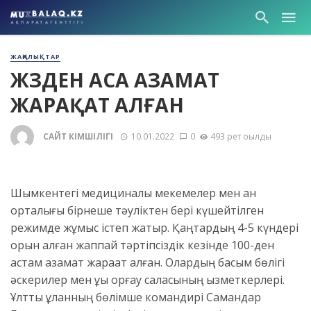
ЖАҢАЛЫҚТАР
ЖҮЗДЕН АСА АЗАМАТ
ЖАРАҚАТ АЛҒАН
САЙТ ӘКІМШІЛІГІ
10.01.2022
0
493 рет оқылды
Шымкентегі медициналық мекемелер мен қан
орталығы бірнеше тәуліктен бері күшейтілген
режимде жұмыс істеп жатыр. Қаңтардың 4-5 күндері
орын алған жаппай тәртіпсіздік кезінде 100-ден
астам азамат жарақат алған. Олардың басым бөлігі
әскерилер мен құқық қорғау саласының қызметкерлері.
Ұлттық ұланның бөлімше командирі Самандар