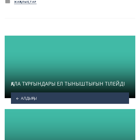
Posted
ЖАҢАЛЫҚТАР
in
ҚАЛА ТҰРҒЫНДАРЫ ЕЛ ТЫНЫШТЫҒЫН ТІЛЕЙДІ
АЛДЫҢҒЫ