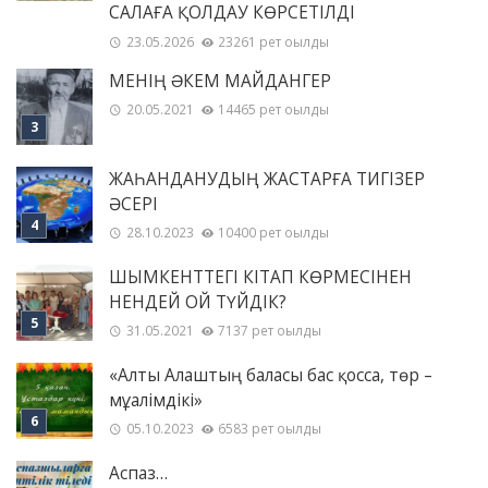
САЛАҒА ҚОЛДАУ КӨРСЕТІЛДІ
23.05.2026
23261 рет оқылды
МЕНІҢ ƏКЕМ МАЙДАНГЕР
20.05.2021
14465 рет оқылды
ЖАҺАНДАНУДЫҢ ЖАСТАРҒА ТИГІЗЕР
ӘСЕРІ
28.10.2023
10400 рет оқылды
ШЫМКЕНТТЕГІ КІТАП КӨРМЕСІНЕН
НЕНДЕЙ ОЙ ТҮЙДІК?
31.05.2021
7137 рет оқылды
«Алты Алаштың баласы бас қосса, төр –
мұғалімдікі»
05.10.2023
6583 рет оқылды
Аспаз…