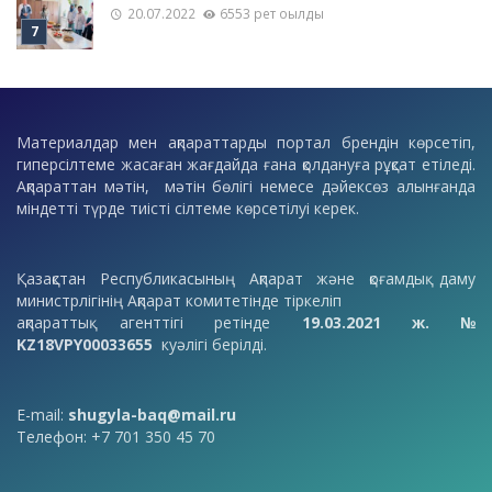
20.07.2022
6553 рет оқылды
Материалдар мен ақпараттарды портал брендін көрсетіп,
гиперсілтеме жасаған жағдайда ғана қолдануға рұқсат етіледі.
Ақпараттан мәтін, мәтін бөлігі немесе дәйексөз алынғанда
міндетті түрде тиісті сілтеме көрсетілуі керек.
Қазақстан Республикасының Ақпарат және қоғамдық даму
министрлігінің Ақпарат комитетінде тіркеліп
ақпараттық агенттігі ретінде
19.03.2021 ж. №
KZ18VPY00033655
куәлігі берілді.
E-mail:
shugyla-baq@mail.ru
Телефон: +7 701 350 45 70