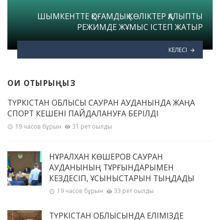
ШЫМКЕНТТЕ ҚОҒАМДЫҚ КӨЛІКТЕР ҚАЛЫПТЫ
РЕЖИМДЕ ЖҰМЫС ІСТЕП ЖАТЫР
КЕЛЕСІ
ОҚИ ОТЫРЫҢЫЗ
ТҮРКІСТАН ОБЛЫСЫ САУРАН АУДАНЫНДА ЖАҢА
СПОРТ КЕШЕНІ ПАЙДАЛАНУҒА БЕРІЛДІ
19 часов бұрын
31 рет оқылды
НҰРАЛХАН КӨШЕРОВ САУРАН
АУДАНЫНЫҢ ТҰРҒЫНДАРЫМЕН
КЕЗДЕСІП, ҰСЫНЫСТАРЫН ТЫҢДАДЫ
19 часов бұрын
33 рет оқылды
ТҮРКІСТАН ОБЛЫСЫНДА ЕЛІМІЗДЕ