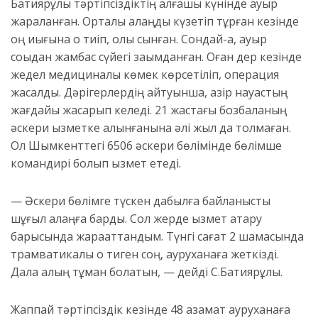
Бақтиярұлы тәртіпсіздіктің алғашқы күнінде ауыр
жараланған. Орталық алаңды күзетіп тұрған кезінде
оң иығына оқ тиіп, қолы сынған. Сондай-ақ, ауыр
соққыдан жамбас сүйегі зақымданған. Оған дер кезінде
жедел медициналық көмек көрсетіліп, операция
жасалды. Дәрігерлердің айтуынша, қазір науқастың
жағдайы жақсарып келеді. 21 жастағы бозбаланың
әскери қызметке алынғанына әлі жыл да толмаған.
Ол Шымкенттегі 6506 әскери бөлімінде бөлімше
командирі болып қызмет етеді.
— Әскери бөлімге түскен дабылға байланысты
шұғыл алаңға бардық. Сол жерде қызмет атқару
барысында жарақаттандым. Түнгі сағат 2 шамасында
трамватикалық оқ тиген соң, ауруханаға жеткізді.
Дала қалың тұман болатын, — дейді С.Бақтиярұлы.
Жаппай тәртіпсіздік кезінде 48 азамат ауруханаға