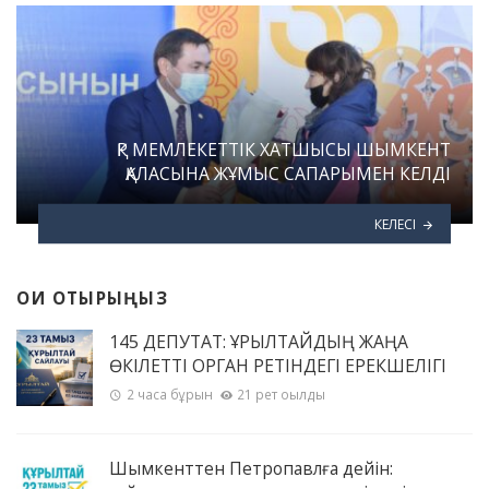
ҚР МЕМЛЕКЕТТІК ХАТШЫСЫ ШЫМКЕНТ
ҚАЛАСЫНА ЖҰМЫС САПАРЫМЕН КЕЛДІ
КЕЛЕСІ
ОҚИ ОТЫРЫҢЫЗ
145 ДЕПУТАТ: ҚҰРЫЛТАЙДЫҢ ЖАҢА
ӨКІЛЕТТІ ОРГАН РЕТІНДЕГІ ЕРЕКШЕЛІГІ
2 часа бұрын
21 рет оқылды
Шымкенттен Петропавлға дейін: