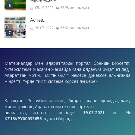
05.10.2023
6598 рет оқылды
Аспаз…
20.07.2022
6562 рет оқылды
Материалдар мен ақпараттарды портал брендін көрсетіп,
гиперсілтеме жасаған жағдайда ғана қолдануға рұқсат етіледі.
Ақпараттан мәтін, мәтін бөлігі немесе дәйексөз алынғанда
міндетті түрде тиісті сілтеме көрсетілуі керек.
Қазақстан Республикасының Ақпарат және қоғамдық даму
министрлігінің Ақпарат комитетінде тіркеліп
ақпараттық агенттігі ретінде
19.03.2021 ж. №
KZ18VPY00033655
куәлігі берілді.