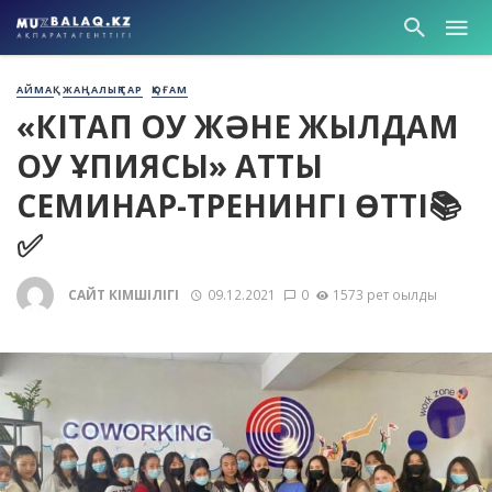
АЙМАҚ
ЖАҢАЛЫҚТАР
ҚОҒАМ
«КІТАП ОҚУ ЖӘНЕ ЖЫЛДАМ
ОҚУ ҚҰПИЯСЫ» АТТЫ
СЕМИНАР-ТРЕНИНГІ ӨТТІ📚
✅
САЙТ ӘКІМШІЛІГІ
09.12.2021
0
1573 рет оқылды