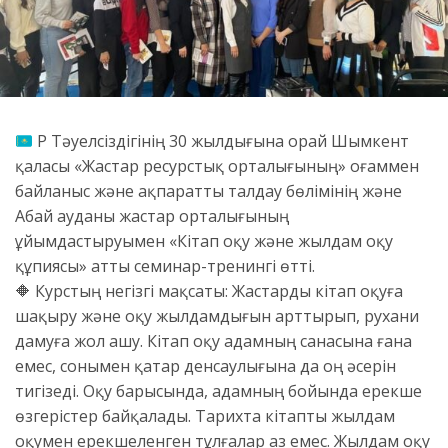
ҚР Тәуелсіздігінің 30 жылдығына орай Шымкент
қаласы «Жастар ресурстық орталығының» Қоғаммен
байланыс және ақпаратты талдау бөлімінің және
Абай ауданы жастар орталығының
ұйымдастыруымен «Кітап оқу және жылдам оқу
құпиясы» атты семинар-тренингі өтті.
🔶 Курстың негізгі мақсаты: Жастарды кітап оқуға
шақыру және оқу жылдамдығын арттырып, рухани
дамуға жол ашу. Кітап оқу адамның санасына ғана
емес, сонымен қатар денсаулығына да оң әсерін
тигізеді. Оқу барысында, адамның бойында ерекше
өзгерістер байқалады. Тарихта кітапты жылдам
оқумен ерекшеленген тұлғалар аз емес. Жылдам оқу