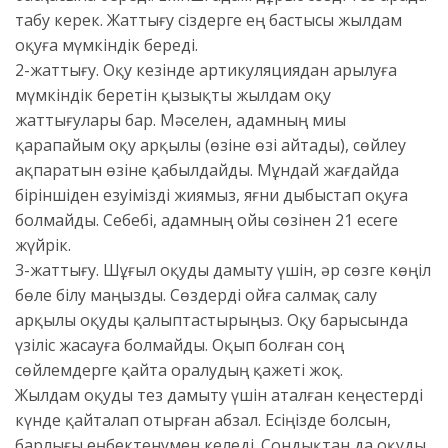
табу керек. Жаттығу сіздерге ең бастысы жылдам
оқуға мүмкіндік береді.
2-жаттығу. Оқу кезінде артикуляциядан арылуға
мүмкіндік беретін қызықты жылдам оқу
жаттығулары бар. Мәселен, адамның миы
қарапайым оқу арқылы (өзіне өзі айтады), сөйлеу
ақпаратын өзіне қабылдайды. Мұндай жағдайда
біріншіден езуімізді жиямыз, яғни дыбыстап оқуға
болмайды. Себебі, адамның ойы сөзінен 21 есеге
жүйрік.
3-жаттығу. Шұғыл оқуды дамыту үшін, әр сөзге көңіл
бөле білу маңызды. Сөздерді ойға салмақ салу
арқылы оқуды қалыптастырыңыз. Оқу барысында
үзіліс жасауға болмайды. Оқып болған соң
сөйлемдерге қайта оралудың қажеті жоқ.
Жылдам оқуды тез дамыту үшін аталған кеңестерді
күнде қайталап отырған абзал. Есіңізде болсын,
барлығы еңбектенумен келеді. Сондықтан да оқуды,