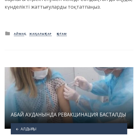
күнделікті жаттығуларды тоқтатпаңыз.
Posted
АЙМАҚ
ЖАҢАЛЫҚТАР
ҚОҒАМ
in
АБАЙ АУДАНЫНДА РЕВАКЦИНАЦИЯ БАСТАЛДЫ
АЛДЫҢҒЫ