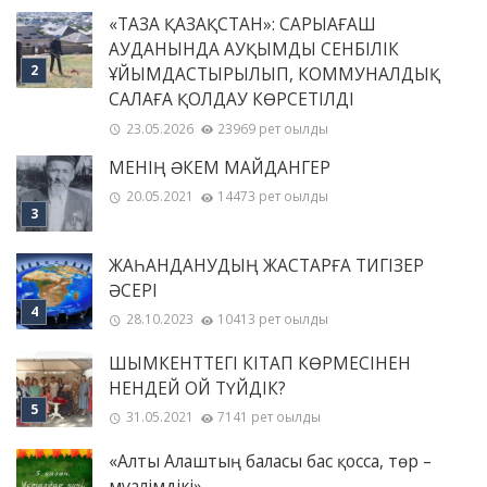
«ТАЗА ҚАЗАҚСТАН»: САРЫАҒАШ
АУДАНЫНДА АУҚЫМДЫ СЕНБІЛІК
ҰЙЫМДАСТЫРЫЛЫП, КОММУНАЛДЫҚ
САЛАҒА ҚОЛДАУ КӨРСЕТІЛДІ
23.05.2026
23969 рет оқылды
МЕНІҢ ƏКЕМ МАЙДАНГЕР
20.05.2021
14473 рет оқылды
ЖАҺАНДАНУДЫҢ ЖАСТАРҒА ТИГІЗЕР
ӘСЕРІ
28.10.2023
10413 рет оқылды
ШЫМКЕНТТЕГІ КІТАП КӨРМЕСІНЕН
НЕНДЕЙ ОЙ ТҮЙДІК?
31.05.2021
7141 рет оқылды
«Алты Алаштың баласы бас қосса, төр –
мұғалімдікі»