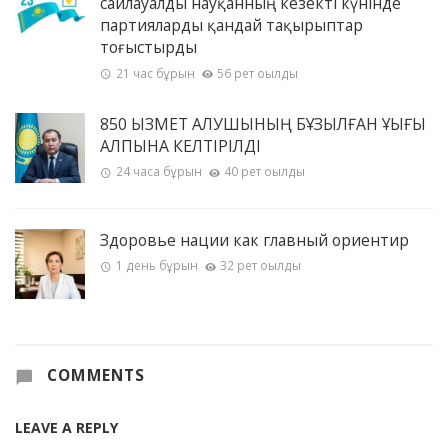
сайлауалды науқанның кезекті күнінде
партияларды қандай тақырыптар
тоғыстырды
21 час бұрын
56 рет оқылды
850 ҚЫЗМЕТ АЛУШЫНЫҢ БҰЗЫЛҒАН ҚҰҚЫҒЫ
ҚАЛПЫНА КЕЛТІРІЛДІ
24 часа бұрын
40 рет оқылды
Здоровье нации как главный ориентир
1 день бұрын
32 рет оқылды
COMMENTS
LEAVE A REPLY