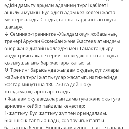
әдісін дамыту арқылы адамның түрлі қабілеті
ашылуы мүмкін. Бұл әдісті адам кез келген жаста
меңгере алады. Сондықтан жастарды кітап оқуға
шақыру.
🔷 Семинар-тренингке «Жылдам оқу» жобасының
тренері Аружан Өскенбай және Ә.Қастеев атындағы
өнер және дизайн колледжі мен Тамақтандыру
индустриясы және сервис колледжінің кітап оқуға
қызығушылығы бар жастары қатысты.
🔰 Тренинг барысында жылдам оқудың құпиялары
жайында түрлі жаттығулар жасатып, нәтижесінде
жастар минутына 180-230 ға дейін оқу
жылдамдықтарын арттырды.
♦️ Жылдам оқу дағдыларын дамытуға және оқытуға
арналған кейбір пайдалы кеңестер:
1-жаттығу. Бұл жаттығу жұппен орындалады.
Біріншісі кітапты ашады, сөз тауып, кітапты
басқасына береді. Екінші адам дұрыс сөзді тез арада