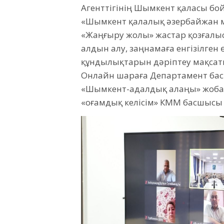
Агенттігінің Шымкент қаласы б
«Шымкент қалалық әзербайжан мә
«Жаңғыру жолы» жастар қозғал
алдын алу, заңнамаға енгізілген 
құндылықтарын дәріптеу мақсаты
Онлайн шараға Департамент бас
«Шымкент-адалдық алаңы» жобал
«Қоғамдық келісім» КММ басшысы