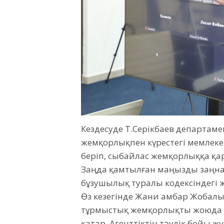
Кездесуде Т.Серікбаев департаме
жемқорлықпен күрестегі мемлеке
беріп, сыбайлас жемқорлыққа қа
Заңда қамтылған маңызды заңнам
бұзушылық туралы кодексіндегі 
Өз кезегінде Жани Қамбар Жобал
тұрмыстық жемқорлықты жоюда 
қатар, Агенттіктің тәулік бойы 