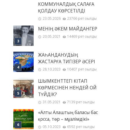
КОММУНАЛДЫҚ САЛАҒА
ҚОЛДАУ КӨРСЕТІЛДІ
23.05.2026
23766 рет оқылды
МЕНІҢ ƏКЕМ МАЙДАНГЕР
20.05.2021
14469 рет оқылды
ЖАҺАНДАНУДЫҢ
ЖАСТАРҒА ТИГІЗЕР ӘСЕРІ
28.10.2023
10407 рет оқылды
ШЫМКЕНТТЕГІ КІТАП
КӨРМЕСІНЕН НЕНДЕЙ ОЙ
ТҮЙДІК?
31.05.2021
7139 рет оқылды
«Алты Алаштың баласы бас
қосса, төр – мұғалімдікі»
05.10.2023
6592 рет оқылды