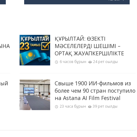
ҚҰРЫЛТАЙ: ӨЗЕКТІ
ЫНА
МӘСЕЛЕЛЕРДІҢ ШЕШІМІ –
ОРТАҚ ЖАУАПКЕРШІЛІКТЕ
6 часов бұрын
24 рет оқылды
ный
Свыше 1900 ИИ-фильмов из
более чем 90 стран поступило
на Astana AI Film Festival
23 часа бұрын
39 рет оқылды