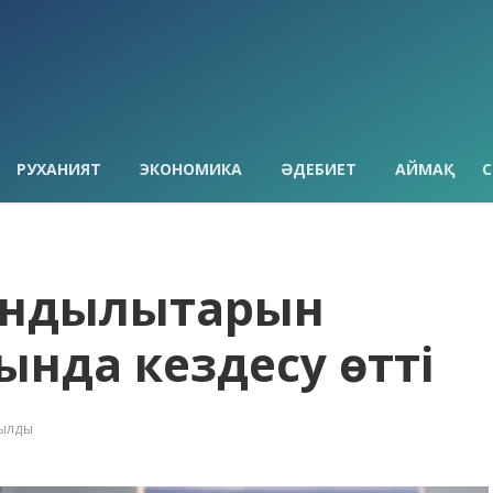
РУХАНИЯТ
ЭКОНОМИКА
ӘДЕБИЕТ
АЙМАҚ
С
ұндылықтарын
тында кездесу өтті
қылды