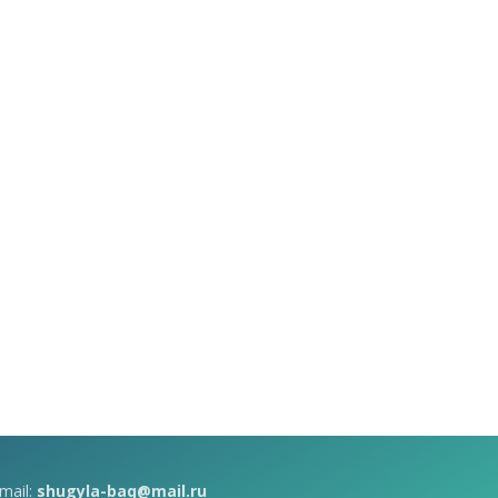
mail:
shugyla-baq@mail.ru