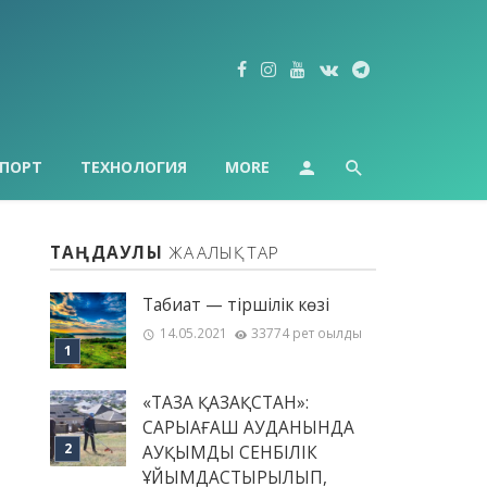
ПОРТ
ТЕХНОЛОГИЯ
MORE
ТАҢДАУЛЫ
ЖАҢАЛЫҚТАР
Табиғат — тіршілік көзі
14.05.2021
33774 рет оқылды
«ТАЗА ҚАЗАҚСТАН»:
САРЫАҒАШ АУДАНЫНДА
АУҚЫМДЫ СЕНБІЛІК
ҰЙЫМДАСТЫРЫЛЫП,