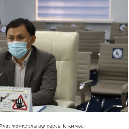
йлас жемқорлыққа қарсы іс-қимыл