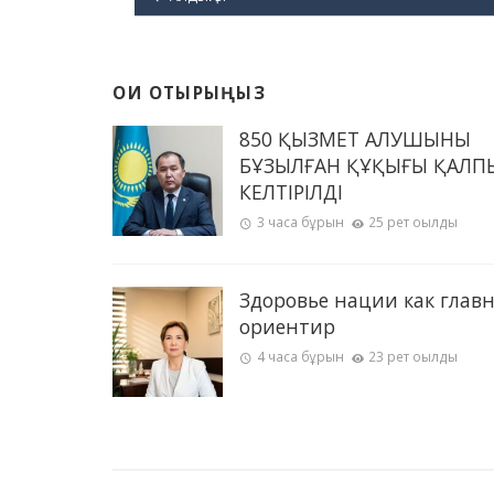
ОҚИ ОТЫРЫҢЫЗ
850 ҚЫЗМЕТ АЛУШЫНЫҢ
БҰЗЫЛҒАН ҚҰҚЫҒЫ ҚАЛП
КЕЛТІРІЛДІ
3 часа бұрын
25 рет оқылды
Здоровье нации как глав
ориентир
4 часа бұрын
23 рет оқылды