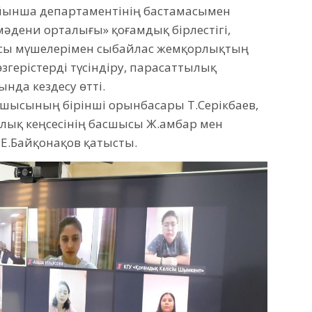
ойынша департаментінің бастамасымен
дени орталығы» қоғамдық бірлестігі,
ысы мүшелерімен сыбайлас жемқорлықтың
өзгерістерді түсіндіру, парасаттылық
нда кездесу өтті.
шысының бірінші орынбасары Т.Серікбаев,
ық кеңсесінің басшысы Ж.Қамбар мен
 Е.Байқонақов қатысты.