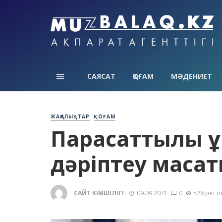
САЯСАТ
ҚОҒАМ
МӘДЕНИЕТ
ЖАҢАЛЫҚТАР
ҚОҒАМ
Парасаттылық қ
дәріптеу мақса
САЙТ ӘКІМШІЛІГІ
09.09.2021
0
526 рет о