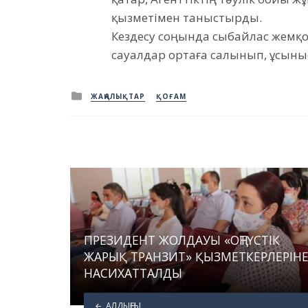
қызметімен таныстырды.
Кездесу соңында сыбайлас жемқо
сауалдар ортаға салынып, ұсыны
Posted
ЖАҢАЛЫҚТАР
ҚОҒАМ
in
ПРЕЗИДЕНТ ЖОЛДАУЫ «ОҢТҮСТІК
ЖАРЫҚ ТРАНЗИТ» ҚЫЗМЕТКЕРЛЕРІН
НАСИХАТТАЛДЫ
АЛДЫҢҒЫ