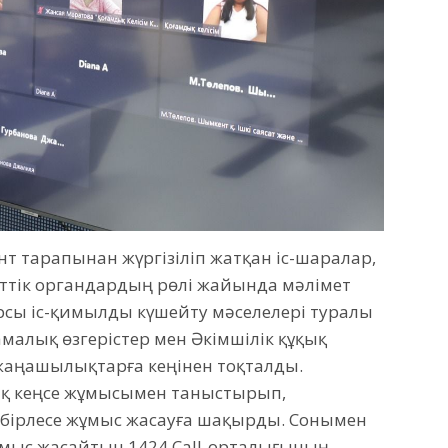
нт тарапынан жүргізіліп жатқан іс-шаралар,
ттік органдардың рөлі жайында мәлімет
рсы іс-қимылды күшейту мәселелері туралы
алық өзгерістер мен Әкімшілік құқық
жаңашылықтарға кеңінен тоқталды.
ық кеңсе жұмысымен таныстырып,
бірлесе жұмыс жасауға шақырды. Сонымен
жұмыс жасайтын 1424 Call-орталығының