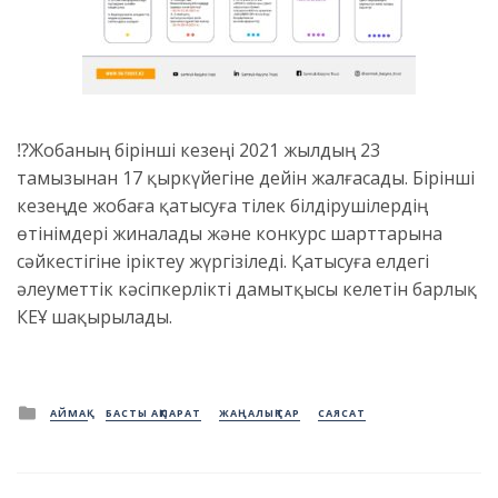
⁉️Жобаның бірінші кезеңі 2021 жылдың 23
тамызынан 17 қыркүйегіне дейін жалғасады. Бірінші
кезеңде жобаға қатысуға тілек білдірушілердің
өтінімдері жиналады және конкурс шарттарына
сәйкестігіне іріктеу жүргізіледі. Қатысуға елдегі
әлеуметтік кәсіпкерлікті дамытқысы келетін барлық
КЕҰ шақырылады.
Posted
АЙМАҚ
БАСТЫ АҚПАРАТ
ЖАҢАЛЫҚТАР
САЯСАТ
in