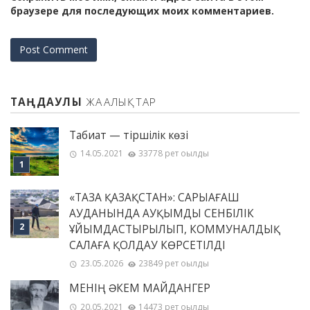
браузере для последующих моих комментариев.
ТАҢДАУЛЫ
ЖАҢАЛЫҚТАР
Табиғат — тіршілік көзі
14.05.2021
33778 рет оқылды
«ТАЗА ҚАЗАҚСТАН»: САРЫАҒАШ
АУДАНЫНДА АУҚЫМДЫ СЕНБІЛІК
ҰЙЫМДАСТЫРЫЛЫП, КОММУНАЛДЫҚ
САЛАҒА ҚОЛДАУ КӨРСЕТІЛДІ
23.05.2026
23849 рет оқылды
МЕНІҢ ƏКЕМ МАЙДАНГЕР
20.05.2021
14473 рет оқылды