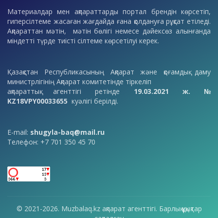
Материалдар мен ақпараттарды портал брендін көрсетіп,
гиперсілтеме жасаған жағдайда ғана қолдануға рұқсат етіледі.
Ақпараттан мәтін, мәтін бөлігі немесе дәйексөз алынғанда
міндетті түрде тиісті сілтеме көрсетілуі керек.
Қазақстан Республикасының Ақпарат және қоғамдық даму
министрлігінің Ақпарат комитетінде тіркеліп
ақпараттық агенттігі ретінде
19.03.2021 ж. №
KZ18VPY00033655
куәлігі берілді.
E-mail:
shugyla-baq@mail.ru
Телефон: +7 701 350 45 70
© 2021-2026. Muzbalaq.kz ақпарат агенттігі. Барлық құқықтар