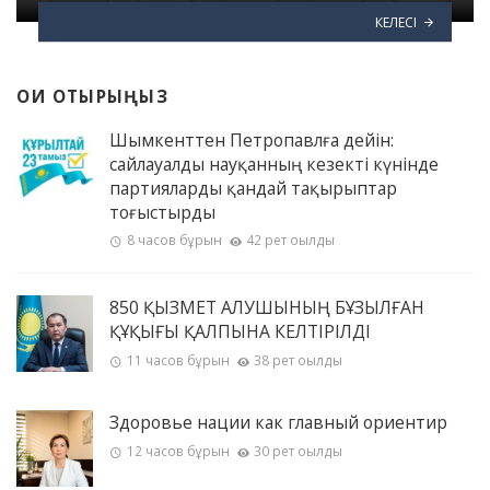
КЕЛЕСІ
ОҚИ ОТЫРЫҢЫЗ
Шымкенттен Петропавлға дейін:
сайлауалды науқанның кезекті күнінде
партияларды қандай тақырыптар
тоғыстырды
8 часов бұрын
42 рет оқылды
850 ҚЫЗМЕТ АЛУШЫНЫҢ БҰЗЫЛҒАН
ҚҰҚЫҒЫ ҚАЛПЫНА КЕЛТІРІЛДІ
11 часов бұрын
38 рет оқылды
Здоровье нации как главный ориентир
12 часов бұрын
30 рет оқылды