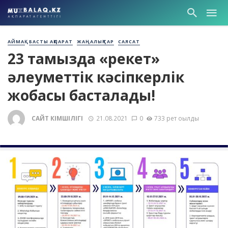
АЙМАҚ
БАСТЫ АҚПАРАТ
ЖАҢАЛЫҚТАР
САЯСАТ
23 тамызда «Әрекет»
әлеуметтік кәсіпкерлік
жобасы басталады!
САЙТ ӘКІМШІЛІГІ
21.08.2021
0
733 рет оқылды