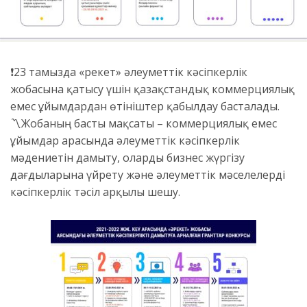
❗23 тамызда «Әрекет» әлеуметтік кәсіпкерлік
жобасына қатысу үшін қазақстандық коммерциялық
емес ұйымдардан өтініштер қабылдау басталады.
〽️Жобаның басты мақсаты – коммерциялық емес
ұйымдар арасында әлеуметтік кәсіпкерлік
мәдениетін дамыту, оларды бизнес жүргізу
дағдыларына үйрету және әлеуметтік мәселелерді
кәсіпкерлік тәсіл арқылы шешу.