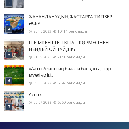
ЖАҺАНДАНУДЫҢ ЖАСТАРҒА ТИГІЗЕР
ӘСЕРІ
28.10.2023
10411 рет оқылды
ШЫМКЕНТТЕГІ КІТАП КӨРМЕСІНЕН
НЕНДЕЙ ОЙ ТҮЙДІК?
31.05.2021
7141 рет оқылды
«Алты Алаштың баласы бас қосса, төр –
мұғалімдікі»
05.10.2023
6597 рет оқылды
Аспаз…
20.07.2022
6560 рет оқылды