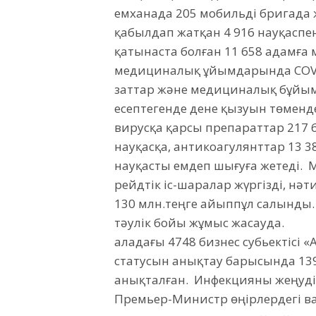
емханада 205 мобильді бригада 
қабылдап жатқан 4 916 науқасп
қатынаста болған 11 658 адамға
медициналық ұйымдарында COVID-
заттар және медициналық бұйым
есептегенде дене қызуын төменде
вирусқа қарсы препараттар 217 6
науқасқа, антикоагулянттар 13 3
науқасты емдеп шығуға жетеді. М
рейдтік іс-шаралар жүргізді, нә
130 млн.теңге айыппұл салынды. Қ
тәулік бойы жұмыс жасауда.
Қаладағы 4748 бизнес субьектісі 
статусын анықтау барысында 139
анықталған. Инфекцияны жеңуді
Премьер-Министр өңірлердегі ва