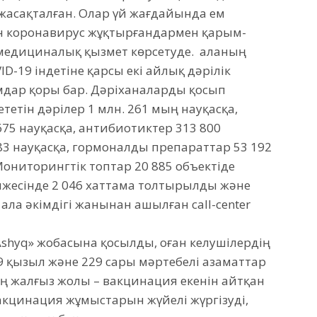
жасақталған. Олар үй жағдайында ем
ен коронавирус жұқтырғандармен қарым-
 медициналық қызмет көрсетуде. Қаланың
19 індетіне қарсы екі айлық дәрілік
дар қоры бар. Дәріханаларды қосып
тетін дәрілер 1 млн. 261 мың науқасқа,
75 науқасқа, антибиотиктер 313 800
83 науқасқа, гормоналды препараттар 53 192
ониторингтік топтар 20 885 объектіде
тижесінде 2 046 хаттама толтырылды және
ала әкімдігі жанынан ашылған call-center
«Ashyq» жобасына қосылды, оған келушілердің
 қызыл және 229 сары мәртебелі азаматтар
ң жалғыз жолы – вакцинация екенін айтқан
кцинация жұмыстарын жүйелі жүргізуді,