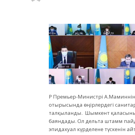
ҚР Премьер-Министрі А.Маминнің 
отырысында өңірлердегі санит
талқыланды. Шымкент қаласының
баяндады. Ол дельта штамм пай
эпидахуал күрделене түскенін ай