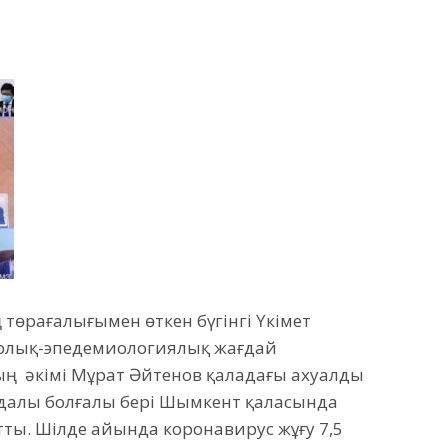
төрағалығымен өткен бүгінгі Үкімет
арлық-эпедемиологиялық жағдай
 әкімі Мұрат Әйтенов қаладағы ахуалды
далы болғалы бері Шымкент қаласында
тты. Шілде айында коронавирус жұғу 7,5