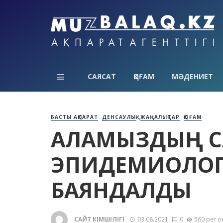
САЯСАТ
ҚОҒАМ
МӘДЕНИЕТ
БАСТЫ АҚПАРАТ
ДЕНСАУЛЫҚ
ЖАҢАЛЫҚТАР
ҚОҒАМ
ҚАЛАМЫЗДЫҢ С
ЭПИДЕМИОЛОГ
БАЯНДАЛДЫ
САЙТ ӘКІМШІЛІГІ
03.08.2021
0
560 рет о