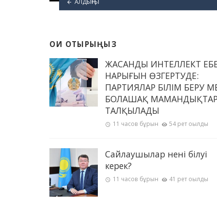
АЛДЫҢҒЫ
ОҚИ ОТЫРЫҢЫЗ
ЖАСАНДЫ ИНТЕЛЛЕКТ ЕҢБ
НАРЫҒЫН ӨЗГЕРТУДЕ:
ПАРТИЯЛАР БІЛІМ БЕРУ М
БОЛАШАҚ МАМАНДЫҚТА
ТАЛҚЫЛАДЫ
11 часов бұрын
54 рет оқылды
Сайлаушылар нені білуі
керек?
11 часов бұрын
41 рет оқылды