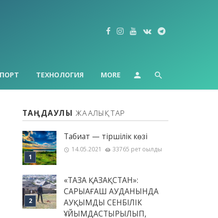
ПОРТ
ТЕХНОЛОГИЯ
MORE
ТАҢДАУЛЫ
ЖАҢАЛЫҚТАР
Табиғат — тіршілік көзі
14.05.2021
33765 рет оқылды
«ТАЗА ҚАЗАҚСТАН»:
САРЫАҒАШ АУДАНЫНДА
АУҚЫМДЫ СЕНБІЛІК
ҰЙЫМДАСТЫРЫЛЫП,