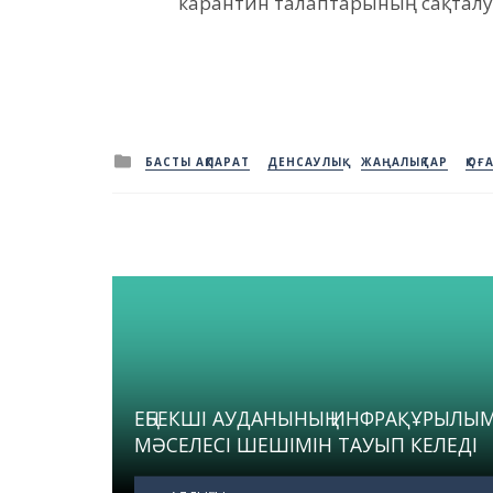
карантин талаптарының сақталу
Posted
БАСТЫ АҚПАРАТ
ДЕНСАУЛЫҚ
ЖАҢАЛЫҚТАР
ҚОҒ
in
ЕҢБЕКШІ АУДАНЫНЫҢ ИНФРАҚҰРЫЛЫ
МӘСЕЛЕСІ ШЕШІМІН ТАУЫП КЕЛЕДІ