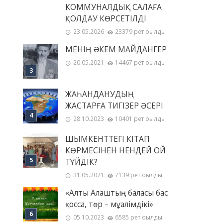
КОММУНАЛДЫҚ САЛАҒА
ҚОЛДАУ КӨРСЕТІЛДІ
23.05.2026
23379 рет оқылды
МЕНІҢ ƏКЕМ МАЙДАНГЕР
20.05.2021
14467 рет оқылды
ЖАҺАНДАНУДЫҢ
ЖАСТАРҒА ТИГІЗЕР ӘСЕРІ
28.10.2023
10401 рет оқылды
ШЫМКЕНТТЕГІ КІТАП
КӨРМЕСІНЕН НЕНДЕЙ ОЙ
ТҮЙДІК?
31.05.2021
7139 рет оқылды
«Алты Алаштың баласы бас
қосса, төр – мұғалімдікі»
05.10.2023
6585 рет оқылды