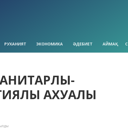
РУХАНИЯТ
ЭКОНОМИКА
ӘДЕБИЕТ
АЙМАҚ
С
АНИТАРЛЫҚ-
ИЯЛЫҚ АХУАЛЫ
қылды