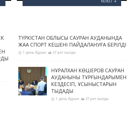
КЕЛЕСІ
ЕК
ТҮРКІСТАН ОБЛЫСЫ САУРАН АУДАНЫНДА
ЖАҢА СПОРТ КЕШЕНІ ПАЙДАЛАНУҒА БЕРІЛДІ
ЕН
1 день бұрын
37 рет оқылды
РДЫ
НҰРАЛХАН КӨШЕРОВ САУРАН
АУДАНЫНЫҢ ТҰРҒЫНДАРЫМЕН
КЕЗДЕСІП, ҰСЫНЫСТАРЫН
ТЫҢДАДЫ
1 день бұрын
37 рет оқылды