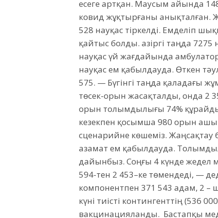
есеге артқан. Маусым айында 148
ковид жұқтырғаны анықталған. Ж
528 науқас тіркелді. Емделіп шы
қайтыс болды. Қазіргі таңда 7275
науқас үй жағдайында амбулато
науқас ем қабылдауда. Өткен тә
575. — Бүгінгі таңда қаладағы ж
төсек-орын жасақталды, онда 2 3
орын толымдылығы 74% құрайды, 
кезекпен қосымша 980 орын ашып,
сценарийне көшеміз. Жаңсақтау б
азамат ем қабылдауда. Толымдыл
дайынбыз. Соңғы 4 күнде жедел
594-тен 2 453–ке төмендеді, — дед
компонентпен 371 543 адам, 2 – ш
күні тиісті контингенттің (536 0
вакцинацияланды. Бастапқы мед