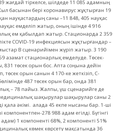
9 жағдай тіркелсе, шілдеде 11 085 адамның
ыл басынан бері коронавирус жұқтырған 19
ққан науқастардың саны –11 848, 405 науқас
 науқас емделіп жатыр, оның ішінде 4 916
рлық ем қабылдап жатыр. Стационарда 2 359
улікте COVID-19 инфекциясын жұқтырғандар –
ұмыстар B сценарийімен жүріп жатыр. 3 190
59 азамат стационарлық емделуде. Төсек-
831 төсек орын бос. Апта соңына дейін
 төсек орын санын 4 170-ке жеткізіп, С-
өлімінде 487 төсек орын бар, онда 381
ық – 78 пайыз. Жалпы, үш сценарийге де
 медициналық шақырулар шақырулар саны 2
і қала әкімі. Қалада 45 екпе нысаны бар. 1-ші
і компонентпен-278 988 адам егілді. Бүгінгі
00 адам) 1 компоненті 68%, 2 компоненті 51%
ициналық көмек көрсету мақсатында 36