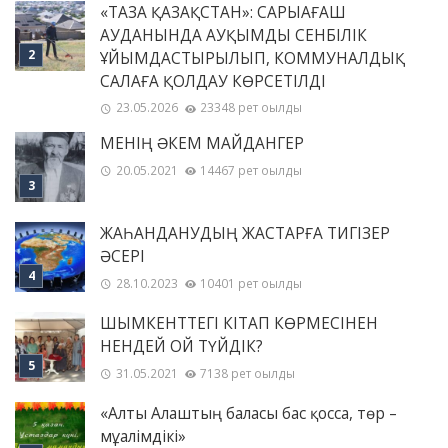
«ТАЗА ҚАЗАҚСТАН»: САРЫАҒАШ
АУДАНЫНДА АУҚЫМДЫ СЕНБІЛІК
ҰЙЫМДАСТЫРЫЛЫП, КОММУНАЛДЫҚ
САЛАҒА ҚОЛДАУ КӨРСЕТІЛДІ
23.05.2026
23348 рет оқылды
МЕНІҢ ƏКЕМ МАЙДАНГЕР
20.05.2021
14467 рет оқылды
ЖАҺАНДАНУДЫҢ ЖАСТАРҒА ТИГІЗЕР
ӘСЕРІ
28.10.2023
10401 рет оқылды
ШЫМКЕНТТЕГІ КІТАП КӨРМЕСІНЕН
НЕНДЕЙ ОЙ ТҮЙДІК?
31.05.2021
7138 рет оқылды
«Алты Алаштың баласы бас қосса, төр –
мұғалімдікі»