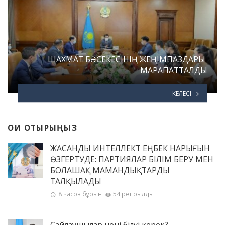
ШАХМАТ БӘСЕКЕСІНІҢ ЖЕҢІМПАЗДАРЫ
МАРАПАТТАЛДЫ
КЕЛЕСІ
ОҚИ ОТЫРЫҢЫЗ
ЖАСАНДЫ ИНТЕЛЛЕКТ ЕҢБЕК НАРЫҒЫН
ӨЗГЕРТУДЕ: ПАРТИЯЛАР БІЛІМ БЕРУ МЕН
БОЛАШАҚ МАМАНДЫҚТАРДЫ
ТАЛҚЫЛАДЫ
8 часов бұрын
54 рет оқылды
Сайлаушылар нені білуі керек?