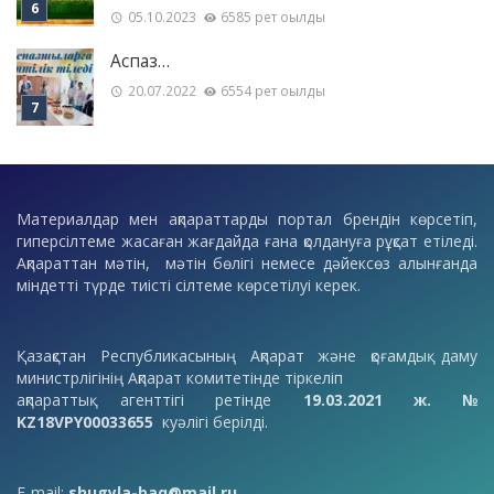
05.10.2023
6585 рет оқылды
Аспаз…
20.07.2022
6554 рет оқылды
Материалдар мен ақпараттарды портал брендін көрсетіп,
гиперсілтеме жасаған жағдайда ғана қолдануға рұқсат етіледі.
Ақпараттан мәтін, мәтін бөлігі немесе дәйексөз алынғанда
міндетті түрде тиісті сілтеме көрсетілуі керек.
Қазақстан Республикасының Ақпарат және қоғамдық даму
министрлігінің Ақпарат комитетінде тіркеліп
ақпараттық агенттігі ретінде
19.03.2021 ж. №
KZ18VPY00033655
куәлігі берілді.
E-mail:
shugyla-baq@mail.ru