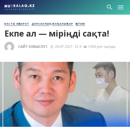
БАСТЫ АҚПАРАТ
ДЕНСАУЛЫҚ
ЖАҢАЛЫҚТАР
ҚОҒАМ
Екпе ал — өміріңді сақта!
САЙТ ӘКІМШІЛІГІ
28.07.2021
0
1093 рет оқылды