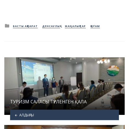
Posted
БАСТЫ АҚПАРАТ
ДЕНСАУЛЫҚ
ЖАҢАЛЫҚТАР
ҚОҒАМ
in
ТУРИЗМ САЛАСЫ ТҮРЛЕНГЕН ҚАЛА
АЛДЫҢҒЫ