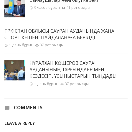
9 часов бұрын
41 рет оқылды
ТҮРКІСТАН ОБЛЫСЫ САУРАН АУДАНЫНДА ЖАҢА
СПОРТ КЕШЕНІ ПАЙДАЛАНУҒА БЕРІЛДІ
1 день бұрын
37 рет оқылды
НҰРАЛХАН КӨШЕРОВ САУРАН
АУДАНЫНЫҢ ТҰРҒЫНДАРЫМЕН
КЕЗДЕСІП, ҰСЫНЫСТАРЫН ТЫҢДАДЫ
1 день бұрын
37 рет оқылды
COMMENTS
LEAVE A REPLY