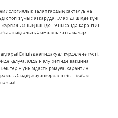
демиологиялық талаптардың сақталуына
дік топ жұмыс атқаруда. Олар 23 шілде күні
 жүргізді. Оның ішінде 19 нысанда карантин
ығы анықталып, әкімшілік хаттамалар
ақтары! Елімізде эпидахуал күрделене түсті.
үйде қалуға, алдын алу ретінде вакцина
қ кештерін ұйымдастырмауға, карантин
амыз. Сіздің жауапкершілігіңіз – қоғам
тпаңыз!