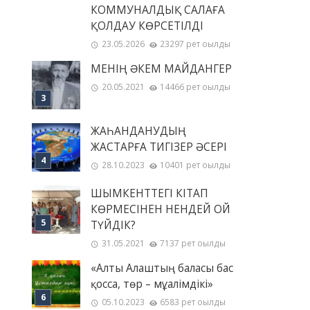
КОММУНАЛДЫҚ САЛАҒА
ҚОЛДАУ КӨРСЕТІЛДІ
23.05.2026
23297 рет оқылды
МЕНІҢ ƏКЕМ МАЙДАНГЕР
20.05.2021
14466 рет оқылды
ЖАҺАНДАНУДЫҢ
ЖАСТАРҒА ТИГІЗЕР ӘСЕРІ
28.10.2023
10401 рет оқылды
ШЫМКЕНТТЕГІ КІТАП
КӨРМЕСІНЕН НЕНДЕЙ ОЙ
ТҮЙДІК?
31.05.2021
7137 рет оқылды
«Алты Алаштың баласы бас
қосса, төр – мұғалімдікі»
05.10.2023
6583 рет оқылды