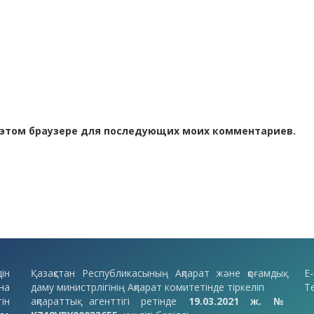
 в этом браузере для последующих моих комментариев.
ін
Қазақстан Республикасының Ақпарат және қоғамдық
E-
на
даму министрлігінің Ақпарат комитетінде тіркеліп
Т
ін
ақпараттық агенттігі ретінде
19.03.2021 ж. №