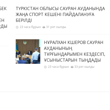
БЕК
ТҮРКІСТАН ОБЛЫСЫ САУРАН АУДАНЫНДА
ЖАҢА СПОРТ КЕШЕНІ ПАЙДАЛАНУҒА
ЕН
БЕРІЛДІ
РДЫ
23 часа бұрын
31 рет оқылды
НҰРАЛХАН КӨШЕРОВ САУРАН
АУДАНЫНЫҢ
ТҰРҒЫНДАРЫМЕН КЕЗДЕСІП,
ҰСЫНЫСТАРЫН ТЫҢДАДЫ
23 часа бұрын
33 рет оқылды