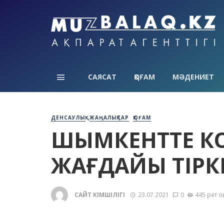
САЯСАТ
ҚОҒАМ
МӘДЕНИЕТ
ДЕНСАУЛЫҚ
ЖАҢАЛЫҚТАР
ҚОҒАМ
ШЫМКЕНТТЕ КОВ
ЖАҒДАЙЫ ТІРК
САЙТ ӘКІМШІЛІГІ
23.07.2021
0
445 рет о