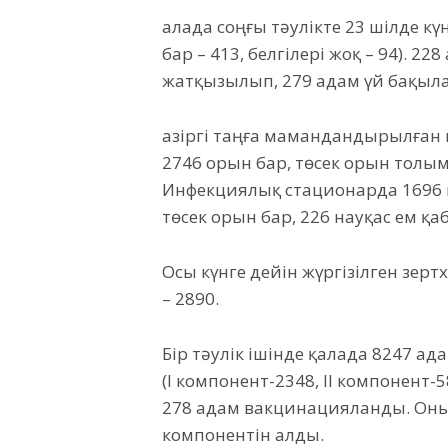
Қалада соңғы тәулікте 23 шілде кү
бар – 413, белгілері жоқ – 94). 
жатқызылып, 279 адам үй бақыл
Қазіргі таңға мамандандырылға
2746 орын бар, төсек орын толы
Инфекциялық стационарда 1696 н
төсек орын бар, 226 науқас ем қ
Осы күнге дейін жүргізілген зертх
– 2890.
Бір тәулік ішінде қалада 8247 а
(I компонент-2348, II компонент-
278 адам вакцинацияланды. Оның
компонентін алды.