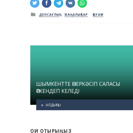
Posted
ДЕНСАУЛЫҚ
ЖАҢАЛЫҚТАР
ҚОҒАМ
in
ШЫМКЕНТТЕ ӨНЕРКӘСІП САЛАСЫ
ӨРКЕНДЕП КЕЛЕДІ
АЛДЫҢҒЫ
ОҚИ ОТЫРЫҢЫЗ