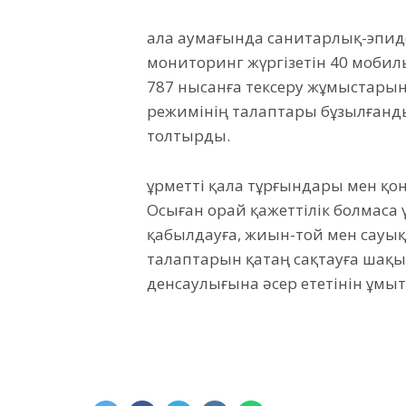
Қала аумағында санитарлық-эпи
мониторинг жүргізетін 40 мобиль
787 нысанға тексеру жұмыстарын
режимінің талаптары бұзылғанд
толтырды.
Құрметті қала тұрғындары мен қон
Осыған орай қажеттілік болмаса 
қабылдауға, жиын-той мен сауы
талаптарын қатаң сақтауға шақыр
денсаулығына әсер ететінін ұмы