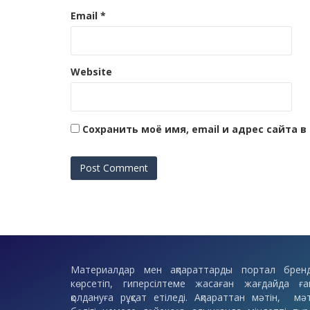
Email
*
Website
Сохранить моё имя, email и адрес сайта
Материалдар мен ақпараттарды портал бренд
көрсетіп, гиперсілтеме жасаған жағдайда ға
қолдануға рұқсат етіледі. Ақпараттан мәтін, мәт