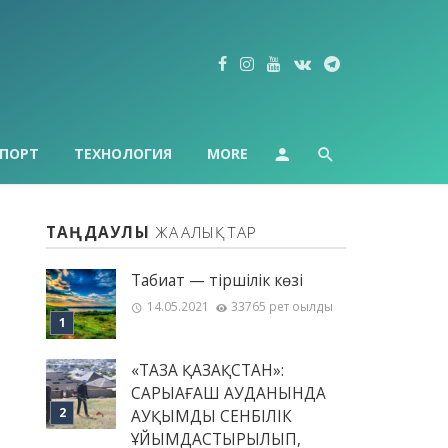
ПОРТ
ТЕХНОЛОГИЯ
MORE
ТАҢДАУЛЫ
ЖАҢАЛЫҚТАР
Табиғат — тіршілік көзі
14.05.2021
33765 рет оқылды
«ТАЗА ҚАЗАҚСТАН»:
САРЫАҒАШ АУДАНЫНДА
АУҚЫМДЫ СЕНБІЛІК
ҰЙЫМДАСТЫРЫЛЫП,