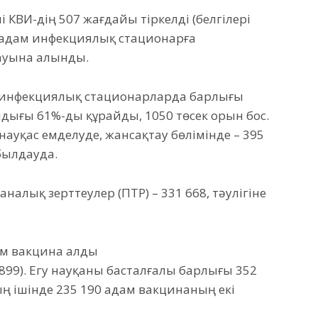
ні КВИ-дің 507 жағдайы тіркелді (белгілері
228 адам инфекциялық стационарға
ауына алынды.
н инфекциялық стационарларда барлығы
мдығы 61%-ды құрайды, 1050 төсек орын бос.
ауқас емделуде, жансақтау бөлімінде – 395
абылдауда.
аналық зерттеулер (ПТР) – 331 668, тәулігіне
дам вакцина алды
5899). Егу науқаны басталғалы барлығы 352
 ішінде 235 190 адам вакцинаның екі