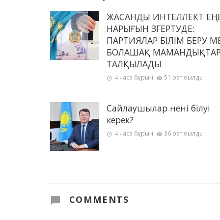
ЖАСАНДЫ ИНТЕЛЛЕКТ ЕҢ
НАРЫҒЫН ӨЗГЕРТУДЕ:
ПАРТИЯЛАР БІЛІМ БЕРУ М
БОЛАШАҚ МАМАНДЫҚТА
ТАЛҚЫЛАДЫ
4 часа бұрын
51 рет оқылды
Сайлаушылар нені білуі
керек?
4 часа бұрын
36 рет оқылды
COMMENTS