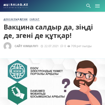
ДЕНСАУЛЫҚ
ҚОҒАМ
САЯСАТ
Вакцина салдыр да, өзіңді
де, өзгені де құтқар!
САЙТ ӘКІМШІЛІГІ
22.07.2021
0
709 рет оқылды