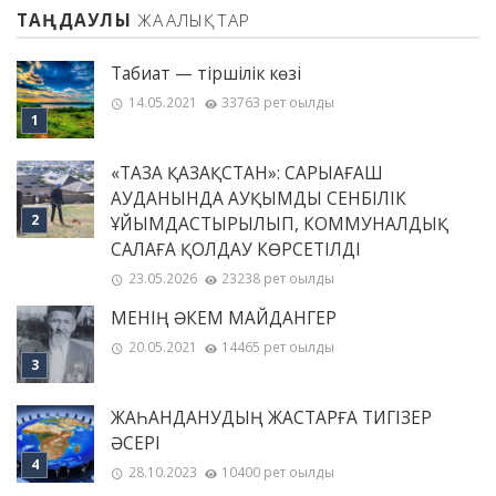
ТАҢДАУЛЫ
ЖАҢАЛЫҚТАР
Табиғат — тіршілік көзі
14.05.2021
33763 рет оқылды
«ТАЗА ҚАЗАҚСТАН»: САРЫАҒАШ
АУДАНЫНДА АУҚЫМДЫ СЕНБІЛІК
ҰЙЫМДАСТЫРЫЛЫП, КОММУНАЛДЫҚ
САЛАҒА ҚОЛДАУ КӨРСЕТІЛДІ
23.05.2026
23238 рет оқылды
МЕНІҢ ƏКЕМ МАЙДАНГЕР
20.05.2021
14465 рет оқылды
ЖАҺАНДАНУДЫҢ ЖАСТАРҒА ТИГІЗЕР
ӘСЕРІ
28.10.2023
10400 рет оқылды