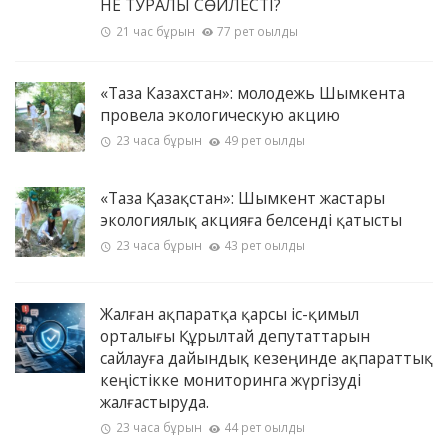
НЕ ТУРАЛЫ СӨЙЛЕСТІ?
21 час бұрын
77 рет оқылды
«Таза Казахстан»: молодежь Шымкента
провела экологическую акцию
23 часа бұрын
49 рет оқылды
«Таза Қазақстан»: Шымкент жастары
экологиялық акцияға белсенді қатысты
23 часа бұрын
43 рет оқылды
Жалған ақпаратқа қарсы іс-қимыл
орталығы Құрылтай депутаттарын
сайлауға дайындық кезеңинде ақпараттық
кеңістікке мониторинга жүргізуді
жалғастыруда.
23 часа бұрын
44 рет оқылды