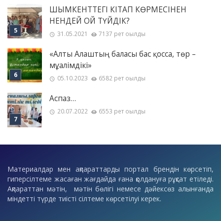
ШЫМКЕНТТЕГІ КІТАП КӨРМЕСІНЕН
НЕНДЕЙ ОЙ ТҮЙДІК?
31.05.2021
7137 рет оқылды
«Алты Алаштың баласы бас қосса, төр –
мұғалімдікі»
05.10.2023
6582 рет оқылды
Аспаз…
20.07.2022
6553 рет оқылды
Материалдар мен ақпараттарды портал брендін көрсетіп,
гиперсілтеме жасаған жағдайда ғана қолдануға рұқсат етіледі.
Ақпараттан мәтін, мәтін бөлігі немесе дәйексөз алынғанда
міндетті түрде тиісті сілтеме көрсетілуі керек.